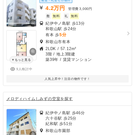
敷金・礼金ゼロ物件
4.2
万円
管理費
3,000円
敷
無料
礼
無料
紀伊中ノ島駅 歩13分
和歌山駅 歩24分
5分
有本 歩
和歌山市有本
2LDK
/
57.12m²
3階 / 地上3階建
築39年
/ 賃貸マンション
もっと見る
9人検討中
人気上昇中！注目の物件です！
メロディハイムしみずの空室を探す
紀伊中ノ島駅 歩46分
六十谷駅 歩25分
紀和駅 歩51分
和歌山市園部