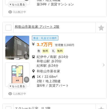
築34年
/ 賃貸マンション
もっと見る
3人検討中
和歌山市新在家 アパート 2階
敷金・礼金ゼロ物件
3.7
万円
管理費
3,000円
敷
無料
礼
無料
紀伊中ノ島駅 歩14分
和歌山駅 歩20分
紀和駅 歩24分
和歌山市新在家
1K
/
22.68m²
2階 / 地上2階建
築6年
/ 賃貸アパート
もっと見る
1人検討中
エクレール三宅 II 1階