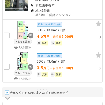
和歌山市有本
地上3階建
築54年
/ 賃貸マンション
敷金・礼金ゼロ物件
3DK / 43.0m² / 3階
4.5
万円
5,000
＋管理費
円
もっと見る
敷
無料
礼
無料
2人閲覧中
敷金・礼金ゼロ物件
3DK / 43.0m² / 3階
3.5
万円
5,000
＋管理費
円
もっと見る
敷
無料
礼
無料
4人閲覧中
チェック
ま
と
め
て
したものを
お問い合わせ