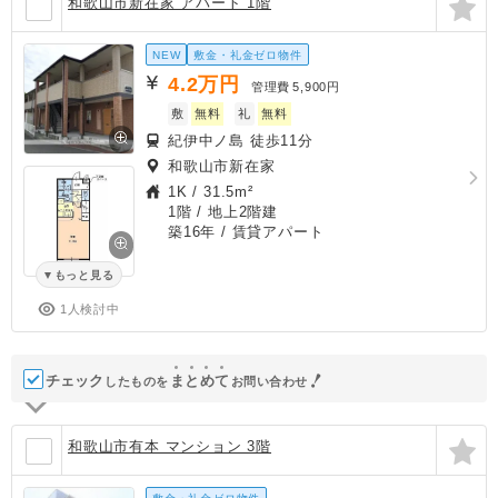
和歌山市新在家 アパート 1階
NEW
敷金・礼金ゼロ物件
4.2
万円
管理費
5,900円
敷
無料
礼
無料
紀伊中ノ島 徒歩11分
和歌山市新在家
1K
/
31.5m²
1階 / 地上2階建
築16年
/ 賃貸アパート
もっと見る
1人検討中
チェック
ま
と
め
て
したものを
お問い合わせ
和歌山市有本 マンション 3階