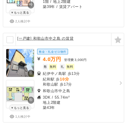
1階 / 地上2階建
築39年
/ 賃貸アパート
もっと見る
2人検討中
[一戸建] 和歌山市中之島 の賃貸
敷金・礼金ゼロ物件
4.0
万円
管理費
3,000円
敷
無料
礼
無料
紀伊中ノ島駅 歩13分
10分
紀和駅 歩
和歌山駅 歩17分
和歌山市中之島
3DK
/
55.74m²
地上2階建
築43年
もっと見る
1人検討中