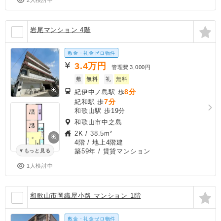
岩尾マンション 4階
敷金・礼金ゼロ物件
3.4
万円
管理費
3,000円
敷
無料
礼
無料
8分
紀伊中ノ島駅 歩
7分
紀和駅 歩
和歌山駅 歩19分
和歌山市中之島
2K
/
38.5m²
4階 / 地上4階建
築59年
/ 賃貸マンション
もっと見る
1人検討中
和歌山市岡織屋小路 マンション 1階
敷金・礼金ゼロ物件