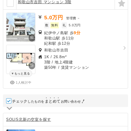
和歌山市吉田 マンション 3階
5.0
万円
管理費
－
敷
無料
礼
5.0万円
9分
紀伊中ノ島駅 歩
和歌山駅 歩11分
紀和駅 歩12分
和歌山市吉田
1K
/
26.8m²
3階 / 地上4階建
築50年
/ 賃貸マンション
もっと見る
1人検討中
チェック
ま
と
め
て
したものを
お問い合わせ
SOLIS北新の空室を探す