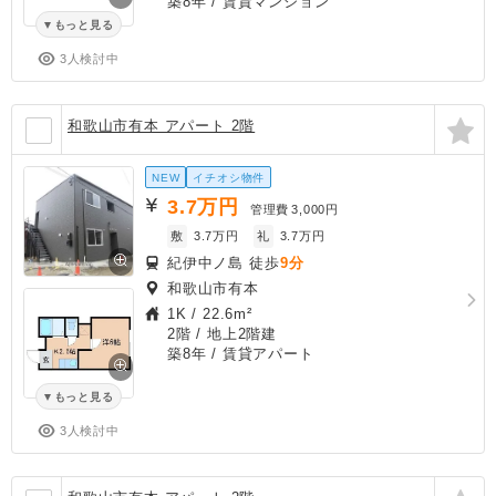
築8年
/ 賃貸マンション
もっと見る
3人検討中
和歌山市有本 アパート 2階
NEW
イチオシ物件
3.7
万円
管理費
3,000円
敷
3.7万円
礼
3.7万円
紀伊中ノ島 徒歩
9分
和歌山市有本
1K
/
22.6m²
2階 / 地上2階建
築8年
/ 賃貸アパート
もっと見る
3人検討中