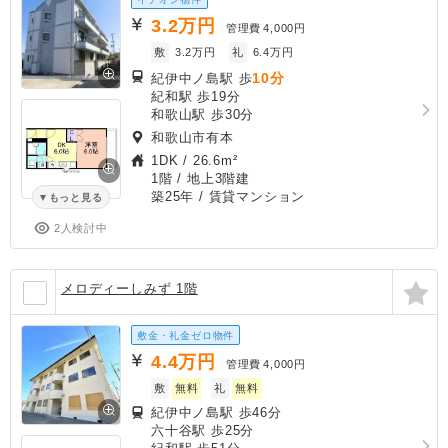
3.2
万円
管理費
4,000円
敷
3.2万円
礼
6.4万円
10分
紀伊中ノ島駅 歩
紀和駅 歩19分
和歌山駅 歩30分
和歌山市有本
1DK
/
26.6m²
1階 / 地上3階建
築25年
/ 賃貸マンション
もっと見る
2人検討中
メロディーしみず 1階
敷金・礼金ゼロ物件
4.4
万円
管理費
4,000円
敷
無料
礼
無料
紀伊中ノ島駅 歩46分
六十谷駅 歩25分