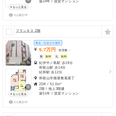
築24年
/ 賃貸マンション
もっと見る
3人検討中
フラン９３ 2階
敷金・礼金ゼロ物件
5.7
万円
管理費
－
敷
無料
礼
無料
紀伊中ノ島駅 歩19分
和歌山駅 歩14分
紀和駅 歩12分
和歌山市畑屋敷葛屋丁
2DK
/
51.0m²
2階 / 地上3階建
築51年
/ 賃貸マンション
もっと見る
2人検討中