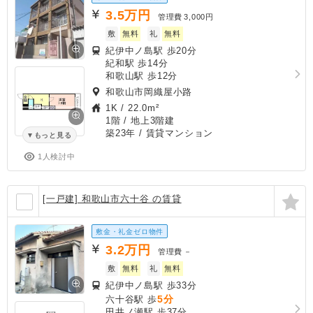
3.5
万円
管理費
3,000円
敷
無料
礼
無料
紀伊中ノ島駅 歩20分
紀和駅 歩14分
和歌山駅 歩12分
和歌山市岡織屋小路
1K
/
22.0m²
1階 / 地上3階建
築23年
/ 賃貸マンション
もっと見る
1人検討中
[一戸建] 和歌山市六十谷 の賃貸
敷金・礼金ゼロ物件
3.2
万円
管理費
－
敷
無料
礼
無料
紀伊中ノ島駅 歩33分
5分
六十谷駅 歩
田井ノ瀬駅 歩37分