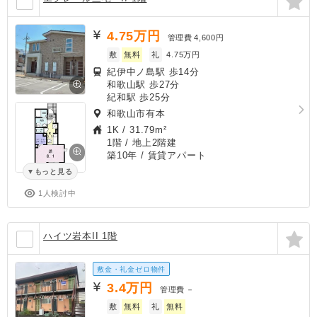
4.75
万円
管理費
4,600円
敷
無料
礼
4.75万円
紀伊中ノ島駅 歩14分
和歌山駅 歩27分
紀和駅 歩25分
和歌山市有本
1K
/
31.79m²
1階 / 地上2階建
築10年
/ 賃貸アパート
もっと見る
1人検討中
ハイツ岩本II 1階
敷金・礼金ゼロ物件
3.4
万円
管理費
－
敷
無料
礼
無料