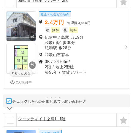
和歌山市有本 アパート 2階
敷金・礼金ゼロ物件
2.4
万円
管理費
3,000円
敷
無料
礼
無料
紀伊中ノ島駅 歩19分
和歌山駅 歩30分
紀和駅 歩28分
和歌山市有本
3K
/
34.63m²
2階 / 地上2階建
築55年
/ 賃貸アパート
もっと見る
2人検討中
チェック
ま
と
め
て
したものを
お問い合わせ
シャンティイ中之島II 1階
イチオシ物件