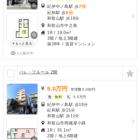
7分
紀伊中ノ島駅 歩
6分
紀和駅 歩
和歌山駅 歩18分
和歌山市中之島
1R
/
19.0m²
3階 / 地上3階建
築38年
/ 賃貸マンション
もっと見る
1人検討中
パレ・フルール 2階
5.0
万円
管理費
5,000円
敷
無料
礼
5.0万円
紀伊中ノ島駅 歩19分
紀和駅 歩15分
和歌山駅 歩11分
和歌山市岡織屋小路
1R
/
35.1m²
2階 / 地上6階建