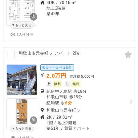
3DK
/
70.15m²
地上2階建
築42年
もっと見る
3人検討中
和歌山市元寺町５ アパート 2階
敷金・礼金ゼロ物件
2.0
万円
管理費
5,000円
敷
無料
礼
無料
紀伊中ノ島駅 歩19分
和歌山市駅 歩15分
9分
紀和駅 歩
和歌山市元寺町５
2K
/
29.81m²
2階 / 地上2階建
築51年
/ 賃貸アパート
もっと見る
2人検討中