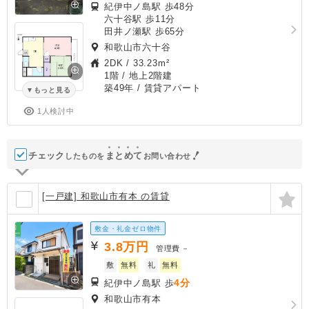
紀伊中ノ島駅 歩48分
六十谷駅 歩11分
田井ノ瀬駅 歩65分
和歌山市六十谷
2DK
/
33.23m²
1階 / 地上2階建
築49年
/ 賃貸アパート
もっと見る
1人検討中
チェック
ま
と
め
て
したものを
お問い合わせ
[一戸建] 和歌山市有本 の賃貸
敷金・礼金ゼロ物件
3.8
万円
管理費
－
敷
無料
礼
無料
4分
紀伊中ノ島駅 歩
和歌山市有本