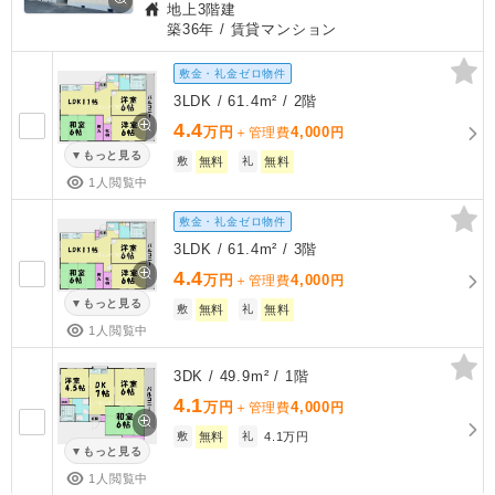
地上3階建
築36年
/ 賃貸マンション
敷金・礼金ゼロ物件
3LDK / 61.4m² / 2階
4.4
万円
4,000
＋管理費
円
もっと見る
敷
無料
礼
無料
1人閲覧中
敷金・礼金ゼロ物件
3LDK / 61.4m² / 3階
4.4
万円
4,000
＋管理費
円
もっと見る
敷
無料
礼
無料
1人閲覧中
3DK / 49.9m² / 1階
4.1
万円
4,000
＋管理費
円
敷
無料
礼
4.1万円
もっと見る
1人閲覧中