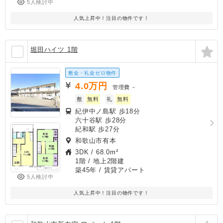
5人検討中
人気上昇中！注目の物件です！
堀田ハイツ 1階
敷金・礼金ゼロ物件
4.0
万円
管理費
－
敷
無料
礼
無料
紀伊中ノ島駅 歩18分
六十谷駅 歩28分
紀和駅 歩27分
和歌山市有本
3DK
/
68.0m²
1階 / 地上2階建
築45年
/ 賃貸アパート
5人検討中
人気上昇中！注目の物件です！