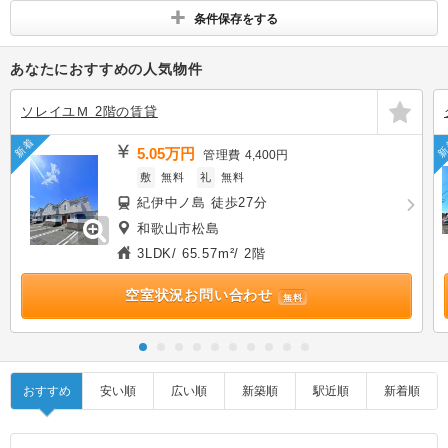
条件保存をする
あなたにおすすめの人気物件
ソレイユＭ 2階の賃貸
新着
新
5.05万円
管理費
4,400円
敷
無料
礼
無料
紀伊中ノ島 徒歩27分
和歌山市松島
3LDK/ 65.57m²/ 2階
空室状況お問い合わせ
無料
おすすめ
安い順
広い順
新築順
駅近順
新着順