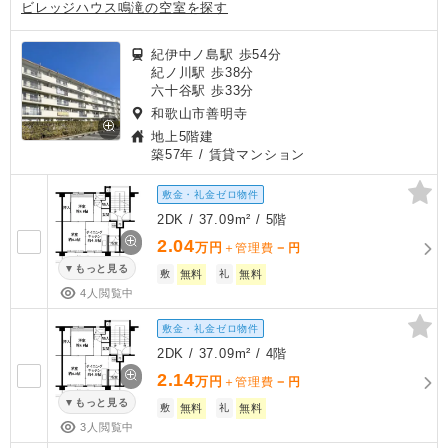
ビレッジハウス鳴滝の空室を探す
紀伊中ノ島駅 歩54分
紀ノ川駅 歩38分
六十谷駅 歩33分
和歌山市善明寺
地上5階建
築57年
/ 賃貸マンション
敷金・礼金ゼロ物件
2DK / 37.09m² / 5階
2.04
万円
－
＋管理費
円
もっと見る
敷
無料
礼
無料
4人閲覧中
敷金・礼金ゼロ物件
2DK / 37.09m² / 4階
2.14
万円
－
＋管理費
円
もっと見る
敷
無料
礼
無料
3人閲覧中