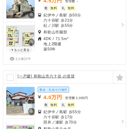
4.5
万円
管理費
－
敷
無料
礼
無料
紀伊中ノ島駅 歩50分
六十谷駅 歩21分
紀ノ川駅 歩55分
和歌山市園部
4DK
/
71.5m²
地上2階建
築50年
もっと見る
2人検討中
[一戸建] 和歌山市六十谷 の賃貸
敷金・礼金ゼロ物件
4.0
万円
管理費
3,000円
敷
無料
礼
無料
紀伊中ノ島駅 歩55分
六十谷駅 歩17分
田井ノ瀬駅 歩70分
和歌山市六十谷