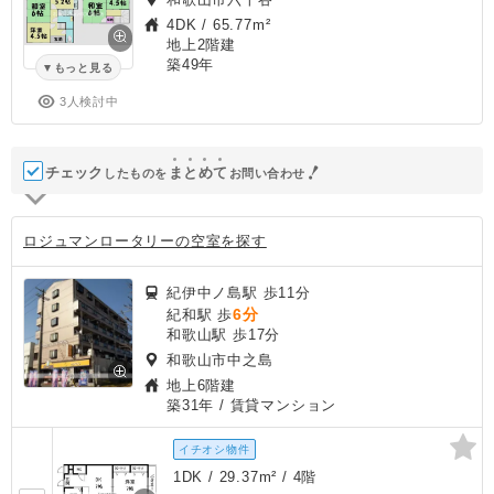
4DK
/
65.77m²
地上2階建
築49年
もっと見る
3人検討中
チェック
ま
と
め
て
したものを
お問い合わせ
ロジュマンロータリーの空室を探す
紀伊中ノ島駅 歩11分
6分
紀和駅 歩
和歌山駅 歩17分
和歌山市中之島
地上6階建
築31年
/ 賃貸マンション
イチオシ物件
1DK / 29.37m² / 4階