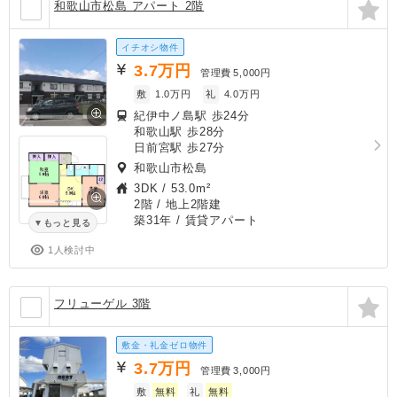
和歌山市松島 アパート 2階
イチオシ物件
3.7
万円
管理費
5,000円
敷
1.0万円
礼
4.0万円
紀伊中ノ島駅 歩24分
和歌山駅 歩28分
日前宮駅 歩27分
和歌山市松島
3DK
/
53.0m²
2階 / 地上2階建
築31年
/ 賃貸アパート
もっと見る
1人検討中
フリューゲル 3階
敷金・礼金ゼロ物件
3.7
万円
管理費
3,000円
敷
無料
礼
無料