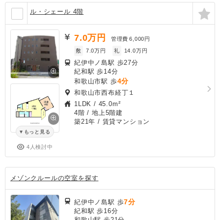
ル・シェール 4階
7.0
万円
管理費
6,000円
敷
7.0万円
礼
14.0万円
紀伊中ノ島駅 歩27分
紀和駅 歩14分
4分
和歌山市駅 歩
和歌山市西布経丁１
1LDK
/
45.0m²
4階 / 地上5階建
築21年
/ 賃貸マンション
もっと見る
4人検討中
メゾンクルールの空室を探す
7分
紀伊中ノ島駅 歩
紀和駅 歩16分
和歌山駅 歩21分