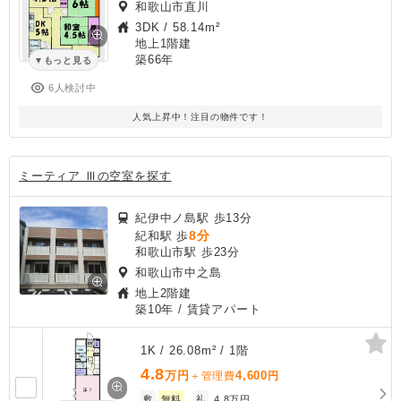
和歌山市直川
3DK
/
58.14m²
地上1階建
築66年
もっと見る
6人検討中
人気上昇中！注目の物件です！
ミーティア Ⅲの空室を探す
紀伊中ノ島駅 歩13分
8分
紀和駅 歩
和歌山市駅 歩23分
和歌山市中之島
地上2階建
築10年
/ 賃貸アパート
1K / 26.08m² / 1階
4.8
万円
4,600
＋管理費
円
敷
無料
礼
4.8万円