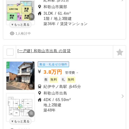
紀和駅 歩51分
和歌山市園部
3LDK
/
61.4m²
1階 / 地上3階建
築36年
/ 賃貸マンション
もっと見る
1人検討中
[一戸建] 和歌山市出島 の賃貸
敷金・礼金ゼロ物件
3.8
万円
管理費
－
敷
無料
礼
無料
紀伊中ノ島駅 歩45分
和歌山市出島
4DK
/
65.59m²
地上2階建
築48年
もっと見る