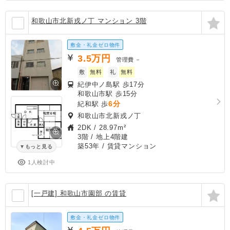
和歌山市北新戎ノ丁 マンション 3階
敷金・礼金ゼロ物件
3.5
万円
管理費
－
敷
無料
礼
無料
紀伊中ノ島駅 歩17分
和歌山市駅 歩15分
6分
紀和駅 歩
和歌山市北新戎ノ丁
2DK
/
28.97m²
3階 / 地上4階建
築53年
/ 賃貸マンション
もっと見る
1人検討中
[一戸建] 和歌山市園部 の賃貸
敷金・礼金ゼロ物件