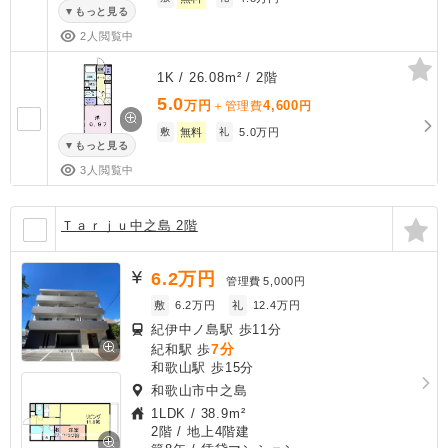
もっと見る
2人閲覧中
1K / 26.08m² / 2階
5.0
万円
4,600
＋管理費
円
敷
無料
礼
5.0万円
もっと見る
3人閲覧中
Ｔａｒｊｕ中之島 2階
6.2
万円
管理費
5,000円
敷
6.2万円
礼
12.4万円
紀伊中ノ島駅 歩11分
7分
紀和駅 歩
和歌山駅 歩15分
和歌山市中之島
1LDK
/
38.9m²
2階 / 地上4階建