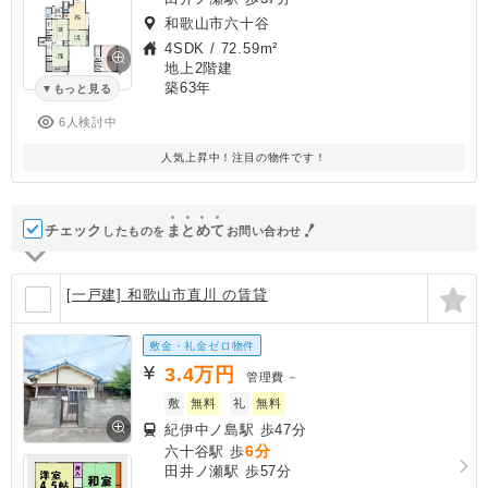
和歌山市六十谷
4SDK
/
72.59m²
地上2階建
築63年
もっと見る
6人検討中
人気上昇中！注目の物件です！
チェック
ま
と
め
て
したものを
お問い合わせ
[一戸建] 和歌山市直川 の賃貸
敷金・礼金ゼロ物件
3.4
万円
管理費
－
敷
無料
礼
無料
紀伊中ノ島駅 歩47分
6分
六十谷駅 歩
田井ノ瀬駅 歩57分