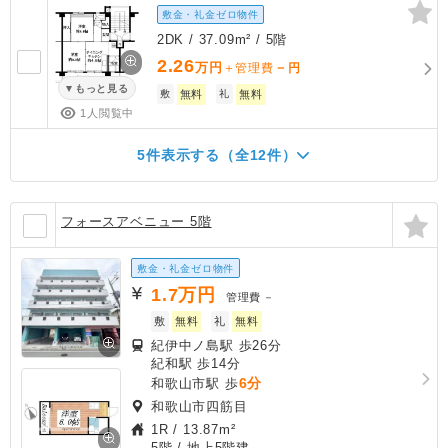
敷金・礼金ゼロ物件
2DK / 37.09m² / 5階
2.26
万円
－
＋管理費
円
もっと見る
敷
無料
礼
無料
1人閲覧中
5件表示する（全12件）
フォースアベニュー 5階
敷金・礼金ゼロ物件
1.7
万円
管理費
－
敷
無料
礼
無料
紀伊中ノ島駅 歩26分
紀和駅 歩14分
6分
和歌山市駅 歩
和歌山市四筋目
1R
/
13.87m²
5階 / 地上5階建