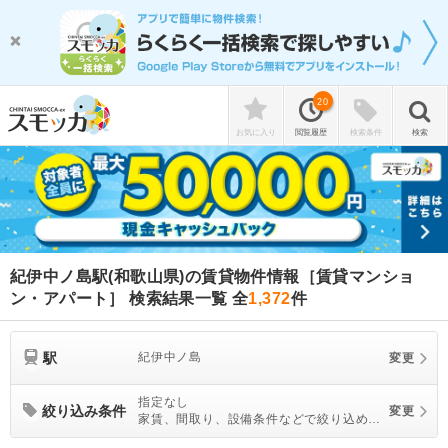
20
お気に入り
閲覧履歴
検索条件
検索
紀伊中ノ島駅(和歌山県)の賃貸物件情報［賃貸マンショ
ン・アパート］ 検索結果一覧
全
1,372
件
駅
紀伊中ノ島
変更
指定なし
絞り込み条件
変更
家賃、間取り、設備条件などで絞り込めま
す