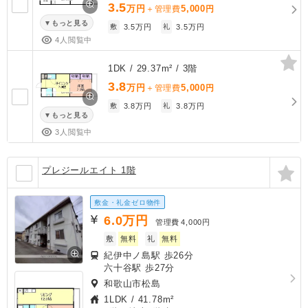
3.5
万円
5,000
＋管理費
円
もっと見る
敷
3.5万円
礼
3.5万円
4人閲覧中
1DK / 29.37m² / 3階
3.8
万円
5,000
＋管理費
円
敷
3.8万円
礼
3.8万円
もっと見る
3人閲覧中
プレジールエイト 1階
敷金・礼金ゼロ物件
6.0
万円
管理費
4,000円
敷
無料
礼
無料
紀伊中ノ島駅 歩26分
六十谷駅 歩27分
和歌山市松島
1LDK
/
41.78m²