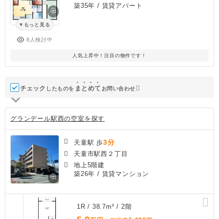
築35年
/ 賃貸アパート
もっと見る
8人検討中
人気上昇中！注目の物件です！
チェック
ま
と
め
て
したものを
お問い合わせ
グランデール駅西の空室を探す
3分
天童駅 歩
天童市駅西２丁目
地上5階建
築26年
/ 賃貸マンション
1R / 38.7m² / 2階