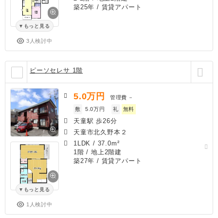
築25年
/ 賃貸アパート
もっと見る
3人検討中
ピーソセレサ 1階
5.0
万円
管理費
－
敷
5.0万円
礼
無料
天童駅 歩26分
天童市北久野本２
1LDK
/
37.0m²
1階 / 地上2階建
築27年
/ 賃貸アパート
もっと見る
1人検討中