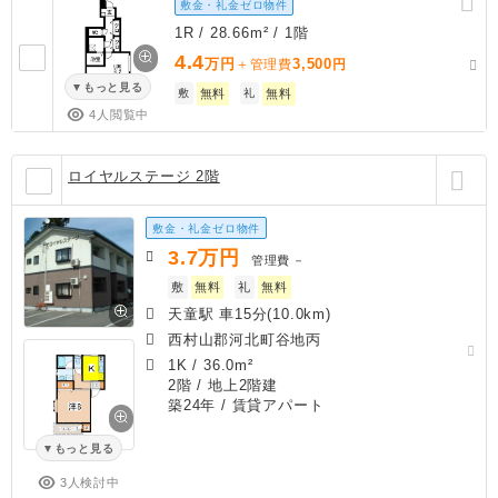
敷金・礼金ゼロ物件
1R / 28.66m² / 1階
4.4
万円
3,500
＋管理費
円
もっと見る
敷
無料
礼
無料
4人閲覧中
ロイヤルステージ 2階
敷金・礼金ゼロ物件
3.7
万円
管理費
－
敷
無料
礼
無料
天童駅 車15分(10.0km)
西村山郡河北町谷地丙
1K
/
36.0m²
2階 / 地上2階建
築24年
/ 賃貸アパート
もっと見る
3人検討中