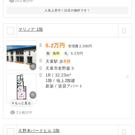
25人検討中
人気上昇中！注目の物件です！
マリノア 1階
5.2
万円
管理費
2,300円
敷
無料
礼
5.2万円
9分
天童駅 歩
天童市老野森３
1R
/
32.23m²
1階 / 地上2階建
新築
/ 賃貸アパート
もっと見る
2人検討中
久野本パークヒル 1階