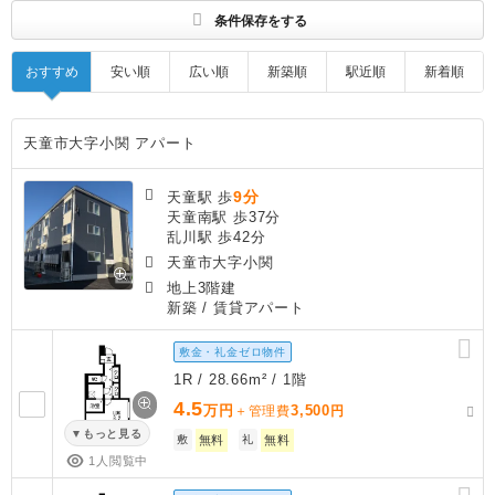
条件保存をする
おすすめ
安い順
広い順
新築順
駅近順
新着順
天童市大字小関 アパート
9分
天童駅 歩
天童南駅 歩37分
乱川駅 歩42分
天童市大字小関
地上3階建
新築
/ 賃貸アパート
敷金・礼金ゼロ物件
1R / 28.66m² / 1階
4.5
万円
3,500
＋管理費
円
もっと見る
敷
無料
礼
無料
1人閲覧中