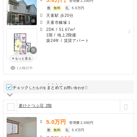
管理費
2,200円
敷
無料
礼
5.0万円
天童駅 歩20分
天童市糠塚１
2DK
/
51.67m²
1階 / 地上2階建
築24年
/ 賃貸アパート
もっと見る
1人検討中
チェック
ま
と
め
て
したものを
お問い合わせ
麦ひとつぶ荘 2階
5.0
万円
管理費
2,000円
敷
無料
礼
5.0万円