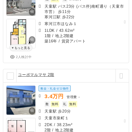
天童駅 バス23分 (バス停)南町通り（天童市
市営） 歩11分
寒河江駅 歩22分
寒河江市ほなみ１
1LDK
/
43.62m²
1階 / 地上2階建
築16年
/ 賃貸アパート
もっと見る
2人検討中
コーポマルマサ 2階
敷金・礼金ゼロ物件
3.4
万円
管理費
－
敷
無料
礼
無料
天童駅 歩20分
天童市泉町１
2DK
/
38.23m²
2階 / 地上2階建