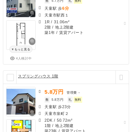
敷
5.7万円
礼
無料
6分
天童駅 歩
天童市駅西１
1R
/
31.06m²
2階 / 地上2階建
築1年
/ 賃貸アパート
もっと見る
4人検討中
スプリングハウス 1階
5.8
万円
管理費
－
敷
5.8万円
礼
無料
天童駅 歩23分
天童市泉町２
2DK
/
50.72m²
1階 / 地上2階建
築23年
/ 賃貸アパート