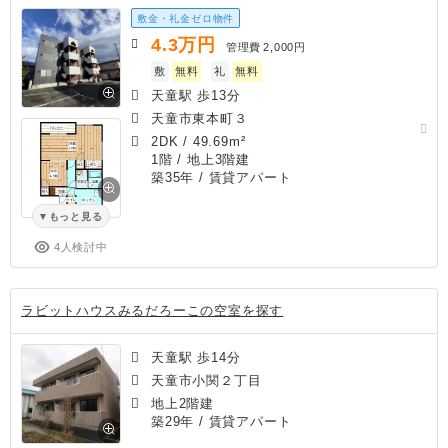
敷金・礼金ゼロ物件
4.3
万円
管理費
2,000円
敷
無料
礼
無料
天童駅 歩13分
天童市東本町３
2DK
/
49.69m²
1階 / 地上3階建
築35年
/ 賃貸アパート
もっと見る
4人検討中
ラビットハウスみるだろーこの空室を探す
天童駅 歩14分
天童市小関２丁目
地上2階建
築29年
/ 賃貸アパート