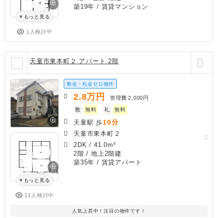
築19年
/ 賃貸マンション
もっと見る
1人検討中
天童市東本町２ アパート 2階
敷金・礼金ゼロ物件
2.8
万円
管理費
2,000円
敷
無料
礼
無料
10分
天童駅 歩
天童市東本町２
2DK
/
41.0m²
2階 / 地上2階建
築35年
/ 賃貸アパート
もっと見る
11人検討中
人気上昇中！注目の物件です！