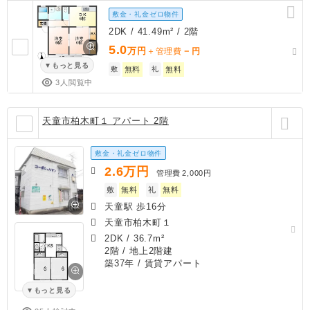
敷金・礼金ゼロ物件
2DK / 41.49m² / 2階
5.0
万円
－
＋管理費
円
もっと見る
敷
無料
礼
無料
3人閲覧中
天童市柏木町１ アパート 2階
敷金・礼金ゼロ物件
2.6
万円
管理費
2,000円
敷
無料
礼
無料
天童駅 歩16分
天童市柏木町１
2DK
/
36.7m²
2階 / 地上2階建
築37年
/ 賃貸アパート
もっと見る