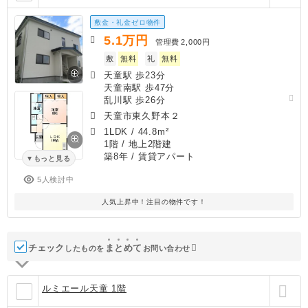
敷金・礼金ゼロ物件
5.1
万円
管理費
2,000円
敷
無料
礼
無料
天童駅 歩23分
天童南駅 歩47分
乱川駅 歩26分
天童市東久野本２
1LDK
/
44.8m²
1階 / 地上2階建
築8年
/ 賃貸アパート
もっと見る
5人検討中
人気上昇中！注目の物件です！
チェック
ま
と
め
て
したものを
お問い合わせ
ルミエール天童 1階