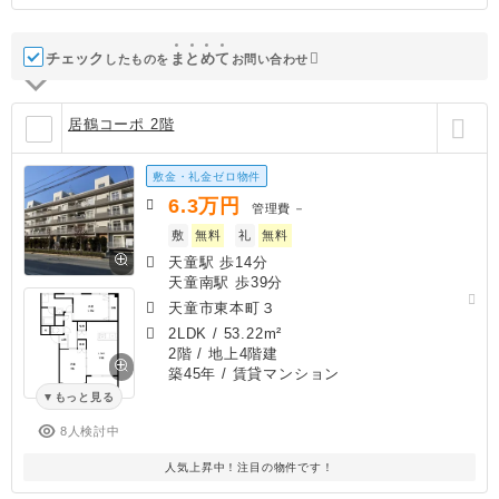
チェック
ま
と
め
て
したものを
お問い合わせ
居鶴コーポ 2階
敷金・礼金ゼロ物件
6.3
万円
管理費
－
敷
無料
礼
無料
天童駅 歩14分
天童南駅 歩39分
天童市東本町３
2LDK
/
53.22m²
2階 / 地上4階建
築45年
/ 賃貸マンション
もっと見る
8人検討中
人気上昇中！注目の物件です！