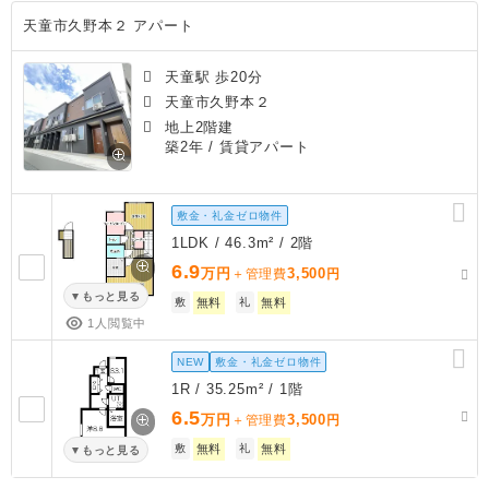
天童市久野本２ アパート
天童駅 歩20分
天童市久野本２
地上2階建
築2年
/ 賃貸アパート
敷金・礼金ゼロ物件
1LDK / 46.3m² / 2階
6.9
万円
3,500
＋管理費
円
もっと見る
敷
無料
礼
無料
1人閲覧中
NEW
敷金・礼金ゼロ物件
1R / 35.25m² / 1階
6.5
万円
3,500
＋管理費
円
敷
無料
礼
無料
もっと見る