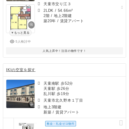
天童市交り江３
2LDK
/
54.66m²
2階 / 地上2階建
築20年
/ 賃貸アパート
もっと見る
5人検討中
人気上昇中！注目の物件です！
IKIの空室を探す
天童南駅 歩52分
天童駅 歩26分
乱川駅 歩19分
天童市北久野本１丁目
地上3階建
新築
/ 賃貸アパート
敷金・礼金ゼロ物件