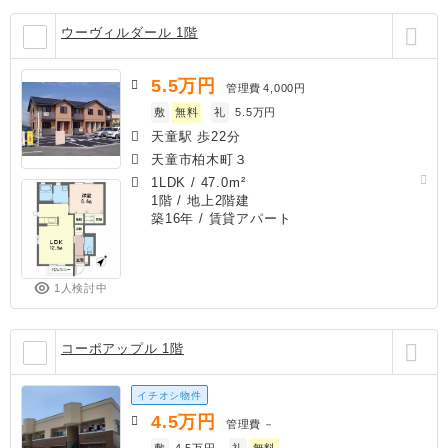
ウーヴィルダール 1階
5.5
万円
管理費
4,000円
敷
無料
礼
5.5万円
天童駅 歩22分
天童市柏木町３
1LDK
/
47.0m²
1階 / 地上2階建
築16年
/ 賃貸アパート
1人検討中
コーポアップル 1階
イチオシ物件
4.5
万円
管理費
－
敷
4.5万円
礼
無料