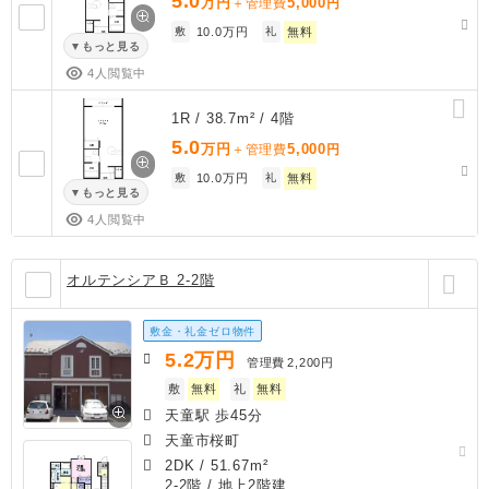
5.0
万円
5,000
＋管理費
円
敷
10.0万円
礼
無料
もっと見る
4人閲覧中
1R / 38.7m² / 4階
5.0
万円
5,000
＋管理費
円
敷
10.0万円
礼
無料
もっと見る
4人閲覧中
オルテンシアＢ 2-2階
敷金・礼金ゼロ物件
5.2
万円
管理費
2,200円
敷
無料
礼
無料
天童駅 歩45分
天童市桜町
2DK
/
51.67m²
2-2階 / 地上2階建