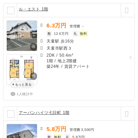
ル・エスト 1階
6.3
万円
管理費
－
敷
12.6万円
礼
無料
天童駅 歩16分
天童市駅西３
2DK
/
50.4m²
1階 / 地上2階建
築24年
/ 賃貸アパート
もっと見る
1人検討中
アーバンハイツ七日町 1階
5.8
万円
管理費
3,500円
敷
無料
礼
5.8万円