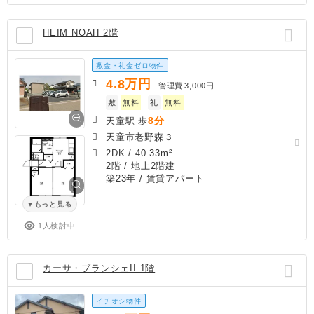
HEIM NOAH 2階
敷金・礼金ゼロ物件
4.8
万円
管理費
3,000円
敷
無料
礼
無料
8分
天童駅 歩
天童市老野森３
2DK
/
40.33m²
2階 / 地上2階建
築23年
/ 賃貸アパート
もっと見る
1人検討中
カーサ・ブランシェII 1階
イチオシ物件