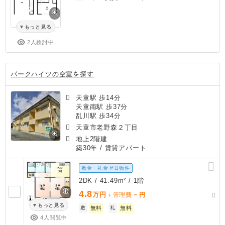
もっと見る
2人検討中
パークハイツの空室を探す
天童駅 歩14分
天童南駅 歩37分
乱川駅 歩34分
天童市老野森２丁目
地上2階建
築30年
/ 賃貸アパート
敷金・礼金ゼロ物件
2DK / 41.49m² / 1階
4.8
万円
－
＋管理費
円
もっと見る
敷
無料
礼
無料
4人閲覧中