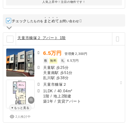
人気上昇中！注目の物件です！
チェック
ま
と
め
て
したものを
お問い合わせ
天童市糠塚２ アパート 1階
6.5
万円
管理費
2,300円
敷
無料
礼
6.5万円
天童駅 歩25分
天童南駅 歩51分
乱川駅 歩38分
天童市糠塚２
1LDK
/
40.04m²
1階 / 地上2階建
築1年
/ 賃貸アパート
もっと見る
2人検討中