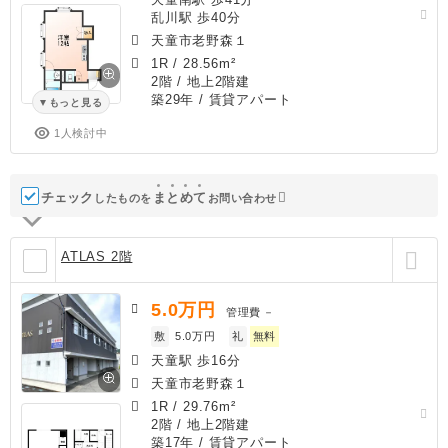
乱川駅 歩40分
天童市老野森１
1R
/
28.56m²
2階 / 地上2階建
築29年
/ 賃貸アパート
もっと見る
1人検討中
チェック
ま
と
め
て
したものを
お問い合わせ
ATLAS 2階
5.0
万円
管理費
－
敷
5.0万円
礼
無料
天童駅 歩16分
天童市老野森１
1R
/
29.76m²
2階 / 地上2階建
築17年
/ 賃貸アパート