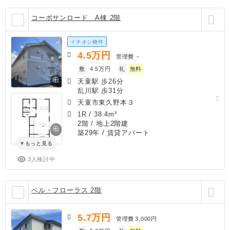
コーポサンロード A棟 2階
イチオシ物件
4.5
万円
管理費
－
敷
4.5万円
礼
無料
天童駅 歩26分
乱川駅 歩31分
天童市東久野本３
1R
/
38.4m²
2階 / 地上2階建
築29年
/ 賃貸アパート
もっと見る
3人検討中
ベル・フローラス 2階
5.7
万円
管理費
3,000円