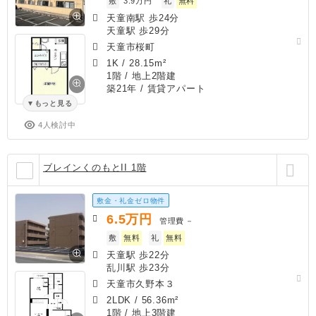
敷
3.9万円
礼
無料
天童南駅 歩24分
天童駅 歩29分
天童市桜町
1K
/
28.15m²
1階 / 地上2階建
築21年
/ 賃貸アパート
もっと見る
4人検討中
ブレインくのもとII 1階
敷金・礼金ゼロ物件
6.5
万円
管理費
－
敷
無料
礼
無料
天童駅 歩22分
乱川駅 歩23分
天童市久野本３
2LDK
/
56.36m²
1階 / 地上3階建