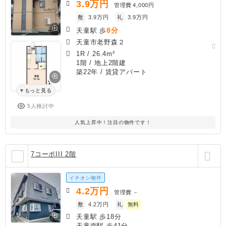
3.9
万円
管理費
4,000円
敷
3.9万円
礼
3.9万円
8分
天童駅 歩
天童市老野森２
1R
/
26.4m²
1階 / 地上2階建
築22年
/ 賃貸アパート
もっと見る
5人検討中
人気上昇中！注目の物件です！
7コーポIII 2階
イチオシ物件
4.2
万円
管理費
－
敷
4.2万円
礼
無料
天童駅 歩18分
天童南駅 歩41分