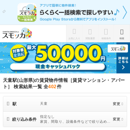
お気に入り
閲覧履歴
検索条件
検索
天童駅(山形県)の賃貸物件情報［賃貸マンション・アパー
ト］ 検索結果一覧
全
402
件
駅
天童
変更
指定なし
絞り込み条件
変更
家賃、間取り、設備条件などで絞り込めま
す