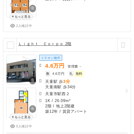
もっと見る
2人検討中
Ｌｉｇｈｔ Ｃｏｒｐｏ 2階
イチオシ物件
4.6
万円
管理費
－
敷
4.6万円
礼
無料
3分
天童駅 歩
天童南駅 歩34分
天童市駅西２
1K
/
26.09m²
2階 / 地上2階建
築12年
/ 賃貸アパート
もっと見る
5人検討中