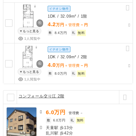
イチオシ物件
1DK / 32.09m² / 1階
4.2
万円
－
＋管理費
円
もっと見る
敷
8.4万円
礼
無料
1人閲覧中
イチオシ物件
1DK / 32.09m² / 2階
4.0
万円
－
＋管理費
円
もっと見る
敷
8.0万円
礼
無料
1人閲覧中
コンフォール交り江 2階
6.0
万円
管理費
－
敷
6.0万円
礼
無料
天童駅 歩13分
乱川駅 歩42分