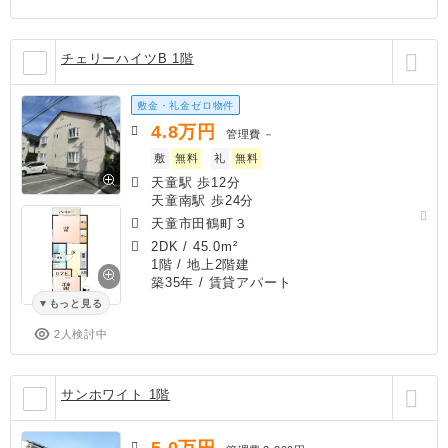
チェリーハイツB 1階
敷金・礼金ゼロ物件
4.8
万円
管理費
－
敷
無料
礼
無料
天童駅 歩12分
天童南駅 歩24分
天童市田鶴町３
2DK
/
45.0m²
1階 / 地上2階建
築35年
/ 賃貸アパート
もっと見る
2人検討中
サンホワイト 1階
5.0
万円