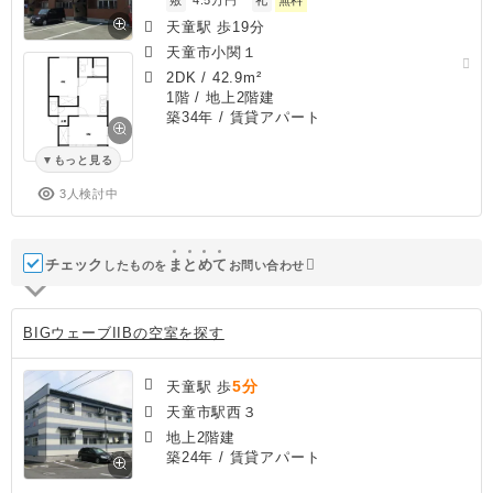
天童駅 歩19分
天童市小関１
2DK
/
42.9m²
1階 / 地上2階建
築34年
/ 賃貸アパート
もっと見る
3人検討中
チェック
ま
と
め
て
したものを
お問い合わせ
BIGウェーブIIBの空室を探す
5分
天童駅 歩
天童市駅西３
地上2階建
築24年
/ 賃貸アパート