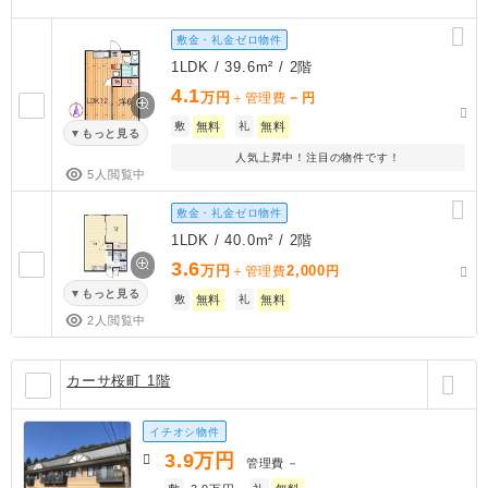
敷金・礼金ゼロ物件
1LDK / 39.6m² / 2階
4.1
万円
－
＋管理費
円
敷
無料
礼
無料
もっと見る
人気上昇中！注目の物件です！
5人閲覧中
敷金・礼金ゼロ物件
1LDK / 40.0m² / 2階
3.6
万円
2,000
＋管理費
円
もっと見る
敷
無料
礼
無料
2人閲覧中
カーサ桜町 1階
イチオシ物件
3.9
万円
管理費
－