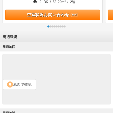
2LDK / 52.29m² / 2階
空室状況お問い合わせ
無料
周辺環境
周辺地図
地図で確認
location_on
周辺施設