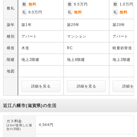
敷
無料
敷
6.5万円
敷
1.0万円
敷礼
礼
8.0万円
礼
無料
礼
無料
築年
築1年
築20年
築20年
種別
アパート
マンション
アパート
構造
木造
RC
軽量鉄骨造
階建
地上2階建
地上6階建
地上2階建
地図
詳細を見る
詳細を見る
詳細を
近江八幡市(滋賀県)の生活
ガス料金
4,544円
(22m³使用した場
合の月額)