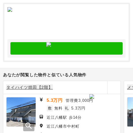
あなたが閲覧した物件と似ている人気物件
タイハイツ焼田【2階】
メ
5.3万円
管理費
3,000円
敷
無料
礼
5.3万円
近江八幡駅 歩14分
zoom_in
近江八幡市中村町