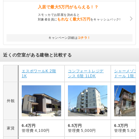
入居で
最大5万円
がもらえる！？
スモッカでお部屋を決めると
もれなく
最大5万円
対象者全員に
をキャッシュバック!
キャンペーン詳細は
コチラ！
近くの空室がある建物と比較する
エスポワールK 2階
コンフォートレジデ
シャーメゾン
1K
ンス 6階 1LDK
ドール 1階 1
外観
6.4万円
6.5万円
6.3万円
家賃
管理費
4,100円
管理費
5,000円
管理費
5,00