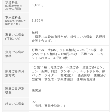
水道料金
3,168円
(口径20mmで
20m³の月額)
下水道料金
2,855円
(20m³を使用した
場合の月額)
無料
家庭ごみ収集
（
指定ごみ袋は有料だが、袋代にごみ収集・処理料
(可燃ごみ)
金等を含まず。
）
可燃ごみ 大(45リットル相当)＝250円/30枚 小
指定ごみ袋の
(25リットル相当)＝150円/30枚 不燃ごみ 30リ
価格
ットル相当＝130円/10枚
3分別11種〔可燃ごみ 不燃ごみ 資源ごみ(ビン、
家庭ごみの分
カン、新聞、雑誌、ダンボール、ペットボトル、紙
別方式
パック、ライター、乾電池)〕 拠点回収：使用済小
型家電 蛍光管・水銀体温計 使用済食用油
家庭ごみ戸別
未実施
収集
あり
粗大ごみ収集
（
有料。事前申込制。
）