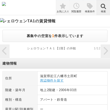
検索
お気に入り
閲覧履歴
検索条件
検索
シェロウェンTA1
の賃貸情報
1
募集中の空室を
件表示しています
zoom_in
シェロウェンＴＡ１【1階】の外観
1
/
12
建物情報
滋賀県近江八幡市土田町
住所
周辺物件を探す
階建・築年月
地上2階建
・
2006年03月
種別・構造
アパート
・
鉄骨造
最寄り駅/列車種別
ー