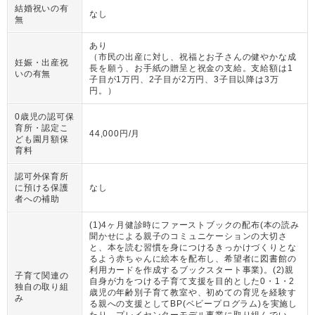
結婚祝いの有
なし
無
あり
（
市民の出産に対し、祝福とお子さんの健やかな成
妊娠・出産祝
長を願う、お手紙の贈呈と祝金の支給。支給額は1
いの有無
子目が1万円、2子目が2万円、3子目以降は3万
円。
）
0歳児の認可保
育所・認定こ
44,000円/月
ども園月額保
育料
認可外保育所
に預ける保護
なし
者への補助
(1)4ヶ月健診時にファーストブックの配布(本の読み
聞かせによる親子のコミュニケーションの大切さ
と、本を読む習慣を身につけるきっかけづくりとな
るよう赤ちゃんに絵本を配布し、希望者に図書館の
利用カードを作成するブックスタート事業)。(2)親
子育て関連の
自身が力をつける子育て支援を目的とした0・1・2
独自の取り組
歳児の年齢別子育て教室や、初めての育児を経験す
み
る親への支援としてBP(ベビープログラム)を実施し
たり、プレイセンターモデル事業に取り組んでい