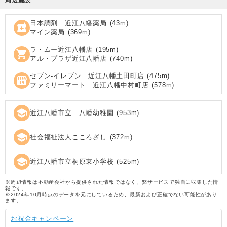
日本調剤 近江八幡薬局
(
43
m)
local_pharmacy
マイン薬局
(
369
m)
ラ・ムー近江八幡店
(
195
m)
shopping_cart
アル・プラザ近江八幡店
(
740
m)
セブン‐イレブン 近江八幡土田町店
(
475
m)
local_convenience_store
ファミリーマート 近江八幡中村町店
(
578
m)
school
近江八幡市立 八幡幼稚園
(
953
m)
school
社会福祉法人こころざし
(
372
m)
school
近江八幡市立桐原東小学校
(
525
m)
※周辺情報は不動産会社から提供された情報ではなく、弊サービスで独自に収集した情
報です。
※2024年10月時点のデータを元にしているため、最新および正確でない可能性があり
ます。
お祝金キャンペーン