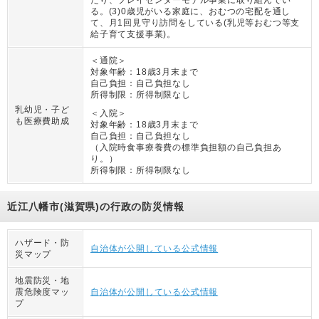
る。(3)0歳児がいる家庭に、おむつの宅配を通し
て、月1回見守り訪問をしている(乳児等おむつ等支
給子育て支援事業)。
＜通院＞
対象年齢：
18歳3月末まで
自己負担：
自己負担なし
所得制限：
所得制限なし
乳幼児・子ど
＜入院＞
も医療費助成
対象年齢：
18歳3月末まで
自己負担：
自己負担なし
（
入院時食事療養費の標準負担額の自己負担あ
り。
）
所得制限：
所得制限なし
近江八幡市(滋賀県)の行政の防災情報
ハザード・防
自治体が公開している公式情報
災マップ
地震防災・地
震危険度マッ
自治体が公開している公式情報
プ