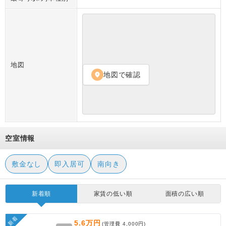
地図
地図で確認
location_on
空室情報
敷金なし
即入居可
南向き
新着順
家賃の低い順
面積の広い順
新着
5.6万円
(管理費
4,000円
)