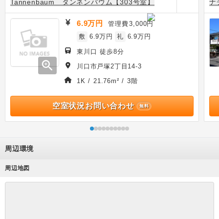
Tannenbaum タンネンバウム【303号室】
ナ
6.9万円
管理費
3,000円
敷
6.9万円
礼
6.9万円
東川口 徒歩8分
zoom_in
川口市戸塚2丁目14-3
1K / 21.76m² / 3階
空室状況お問い合わせ
無料
周辺環境
周辺地図