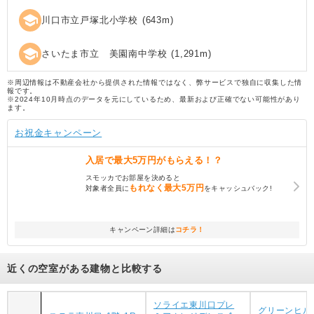
school
川口市立戸塚北小学校
(
643
m)
school
さいたま市立 美園南中学校
(
1,291
m)
※周辺情報は不動産会社から提供された情報ではなく、弊サービスで独自に収集した情
報です。
※2024年10月時点のデータを元にしているため、最新および正確でない可能性があり
ます。
お祝金キャンペーン
入居で
最大5万円
がもらえる！？
スモッカでお部屋を決めると
もれなく
最大5万円
対象者全員に
をキャッシュバック!
キャンペーン詳細は
コチラ！
近くの空室がある建物と比較する
ソライエ東川口プレ
グリーンヒル