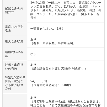
3分別13種〔一般ごみ 有害ごみ 資源物(プラスチ
ック製容器包装、びん、飲料かん、金属類、ペット
家庭ごみの分
ボトル、繊維類、紙類[紙パック、新聞紙、雑誌・雑
別方式
紙、ダンボール、紙製容器包装])〕 拠点回収：乾
電池
家庭ごみ戸別
一部実施(ふれあい収集)
収集
あり
粗大ごみ収集
（
有料。戸別収集。事前申込制。
）
結婚祝いの有
なし
無
妊娠・出産祝
あり
いの有無
（
誕生記念品をお渡し(引換券を贈呈)。
）
0歳児の認可保
育所・認定こ
54,000円/月
ども園月額保
（
保育短時間認定は53,000円。
）
育料
あり
（
月1万円(上限額)を助成。補助対象となる施設は、
特定こども・子育て支援施設等の確認を所在市町村