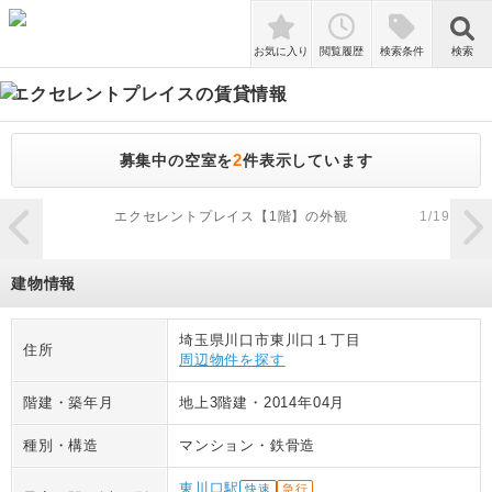
検索
お気に入り
閲覧履歴
検索条件
検索
エクセレントプレイス
の賃貸情報
2
募集中の空室を
件表示しています
zoom_in
エクセレントプレイス【1階】の外観
1
/
19
建物情報
埼玉県川口市東川口１丁目
住所
周辺物件を探す
階建・築年月
地上3階建
・
2014年04月
種別・構造
マンション
・
鉄骨造
東川口駅
快速
急行