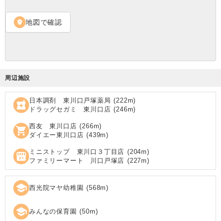
地図で確認
location_on
周辺施設
日本調剤 東川口戸塚薬局
(
222
m)
local_pharmacy
ドラッグセガミ 東川口店
(
246
m)
西友 東川口店
(
266
m)
shopping_cart
ダイエー東川口店
(
439
m)
ミニストップ 東川口３丁目店
(
204
m)
local_convenience_store
ファミリーマート 川口戸塚店
(
227
m)
school
西光院マヤ幼稚園
(
568
m)
school
みんなの保育園
(
50
m)