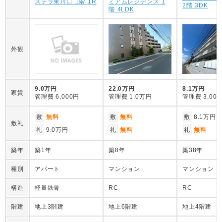
ステラ東川口 1階 1R
ミアムレジデンス 1
2階 3DK
階 4LDK
外観
9.0万円
22.0万円
8.1万円
家賃
管理費
6,000円
管理費
1.0万円
管理費
3,00
敷
無料
敷
無料
敷
8.1万円
敷礼
礼
9.0万円
礼
無料
礼
無料
築年
築1年
築8年
築38年
種別
アパート
マンション
マンション
構造
軽量鉄骨
RC
RC
階建
地上3階建
地上6階建
地上4階建