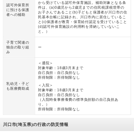
から受けている認可外保育施設。補助対象となる条
認可外保育所
件は、(a)0歳児から2歳児までの住民税課税世帯の
に預ける保護
お子さんであること(b)子どもと保護者が川口市の住
者への補助
民基本台帳に記録され、川口市内に居住しているこ
と(c)保護者が教育・保育給付認定を受けていること
(d)認可外保育施設の利用料を滞納していないこ
と。
）
子育て関連の
独自の取り組
ー
み
＜通院＞
対象年齢：
18歳3月末まで
自己負担：
自己負担なし
所得制限：
所得制限なし
乳幼児・子ど
＜入院＞
も医療費助成
対象年齢：
18歳3月末まで
自己負担：
自己負担なし
（
入院時食事療養費の標準負担額の自己負担あ
り。
）
所得制限：
所得制限なし
川口市(埼玉県)の行政の防災情報