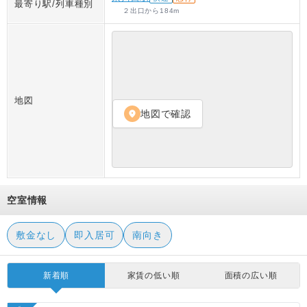
最寄り駅/列車種別
２出口
から
184
m
地図
地図で確認
location_on
空室情報
敷金なし
即入居可
南向き
新着順
家賃の低い順
面積の広い順