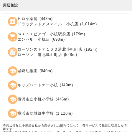
周辺施設
ヒロヤ薬房
(
443
m)
local_pharmacy
ドラッグストアスマイル 小机店
(
1,014
m)
ｍｉｎｉピアゴ 小机駅前店
(
179
m)
shopping_cart
エンゼル 小机店
(
698
m)
ローソンストア１００港北小机町店
(
192
m)
local_convenience_store
ローソン 港北鳥山町店
(
528
m)
school
城郷幼稚園
(
840
m)
school
キッズパートナー小机
(
149
m)
school
横浜市立小机小学校
(
445
m)
school
横浜市立城郷中学校
(
1,128
m)
※周辺情報は不動産会社から提供された情報ではなく、弊サービスで独自に収集した情
報です。