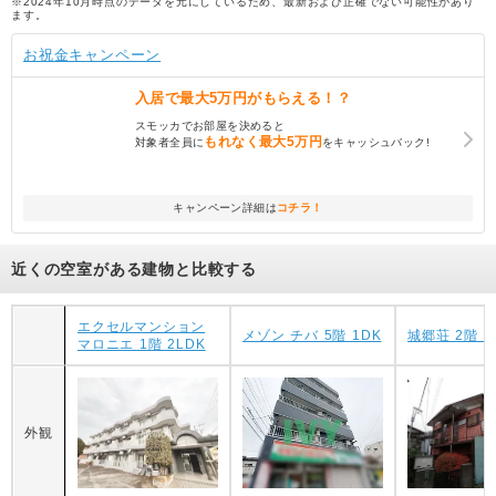
※2024年10月時点のデータを元にしているため、最新および正確でない可能性があり
ます。
お祝金キャンペーン
入居で
最大5万円
がもらえる！？
スモッカでお部屋を決めると
もれなく
最大5万円
対象者全員に
をキャッシュバック!
キャンペーン詳細は
コチラ！
近くの空室がある建物と比較する
エクセルマンション
メゾン チバ 5階 1DK
城郷荘 2階 2
マロニエ 1階 2LDK
外観