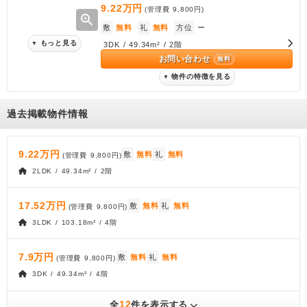
9.22万円
(管理費
9,800円
)
zoom_in
敷
無料
礼
無料
方位
ー
もっと見る
▼
3DK / 49.34m² / 2階
お問い合わせ
無料
物件の特徴を見る
▼
過去掲載物件情報
9.22万円
敷
無料
礼
無料
(管理費
9,800円
)
2LDK / 49.34m² / 2階
17.52万円
敷
無料
礼
無料
(管理費
9,800円
)
3LDK / 103.18m² / 4階
7.9万円
敷
無料
礼
無料
(管理費
9,800円
)
3DK / 49.34m² / 4階
12
全
件を表示する