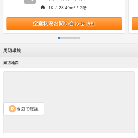
1K / 28.49m² / 2階
空室状況お問い合わせ
無料
周辺環境
周辺地図
地図で確認
location_on