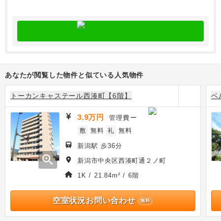
あなたが閲覧した物件と似ている人気物件
トーカンキャステール西湊町【6階】
ベ
3.9万円
管理費
ー
敷
無料
礼
無料
新潟駅 歩36分
zoom_in
新潟市中央区西湊町通２ノ町
1K / 21.84m² / 6階
空室状況お問い合わせ
無料