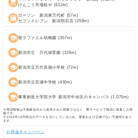
shopping_cart
けんこう市場鮭や
(
612
m)
ローソン 新潟東万代町
(
57
m)
local_convenience_store
セブンイレブン 新潟明石店
(
259
m)
school
聖ラファエル幼稚園
(
357
m)
school
新潟市立 万代保育園
(
129
m)
school
新潟市立万代長嶺小学校
(
72
m)
school
新潟市立宮浦中学校
(
430
m)
school
事業創造大学院大学 新潟市中央区のキャンパス
(
1,075
m)
※周辺情報は不動産会社から提供された情報ではなく、弊サービスで独自に収集した情
報です。
※2024年10月時点のデータを元にしているため、最新および正確でない可能性があり
ます。
お祝金キャンペーン