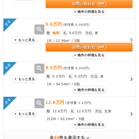
お問い合わせ
無料
物件の特徴を見る
▼
新着
5.6万円
(管理費
6,000円
)
zoom_in
敷
無料
礼
5.6万円
方位
東
もっと見る
▼
1R / 12.96m² / 3階
お問い合わせ
無料
物件の特徴を見る
▼
新着
zoom_in
9.3万円
(管理費
9,000円
)
敷
9.3万円
礼
9.3万円
方位
東
もっと見る
▼
1R / 34.54m² / 6階
物件の特徴を見る
▼
新着
zoom_in
12.6万円
(管理費
1.4万円
)
敷
12.6万円
礼
12.6万円
方位
北東
もっと見る
▼
2LDK / 60.24m² / 5階
物件の特徴を見る
▼
30
全
件を表示する