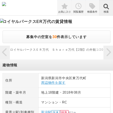
検索
お気に入り
閲覧履歴
検索条件
検索
ロイヤルパークスER万代
の賃貸情報
30
募集中の空室を
件表示しています
zoom_in
ロイヤルパークスＥＲ万代 Ｓｈａｒｅ万代【2階】の外観
1
/
20
ロイ
建物情報
新潟県新潟市中央区東万代町
住所
周辺物件を探す
階建・築年月
地上18階建
・
2018年08月
種別・構造
マンション
・
RC
最寄り駅/列車種別
新潟駅
快速
特急
621
m