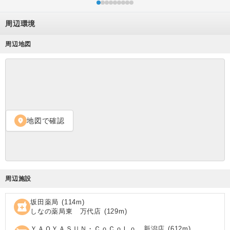
周辺環境
周辺地図
地図で確認
location_on
周辺施設
坂田薬局
(
114
m)
local_pharmacy
しなの薬局東 万代店
(
129
m)
ＹＡＯＹＡＳＵＮ・ＣｏＣｏＬｏ 新潟店
(
612
m)