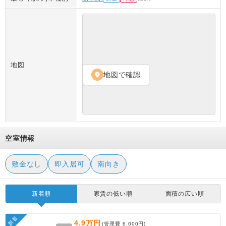
地図
地図で確認
location_on
空室情報
敷金なし
即入居可
南向き
新着順
家賃の低い順
面積の広い順
新着
4.9万円
(管理費
6,000円
)