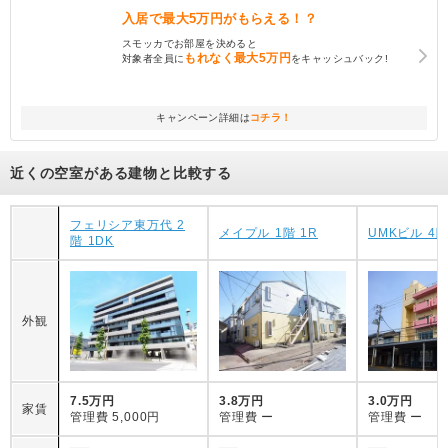
入居で
最大5万円
がもらえる！？
スモッカでお部屋を決めると
もれなく
最大5万円
対象者全員に
をキャッシュバック!
キャンペーン詳細は
コチラ！
近くの空室がある建物と比較する
フェリシア東万代 2
メイプル 1階 1R
UMKビル 4階
階 1DK
外観
7.5万円
3.8万円
3.0万円
家賃
管理費
5,000円
管理費
ー
管理費
ー