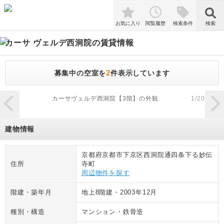
検索
お気に入り
閲覧履歴
検索条件
検索
カーサ ヴェルデ西洞院
の賃貸情報
2
募集中の空室を
件表示しています
zoom_in
カーサヴェルデ西洞院【3階】の外観
1
/
20
建物情報
京都府京都市下京区西洞院通四条下る妙伝
住所
寺町
周辺物件を探す
階建・築年月
地上8階建
・
2003年12月
種別・構造
マンション
・
鉄骨造