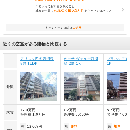
スモッカでお部屋を決めると
もれなく
最大5万円
対象者全員に
をキャッシュバック!
キャンペーン詳細は
コチラ！
近くの空室がある建物と比較する
アリスタ四条西洞院
カーサ ヴェルデ西洞
プラネシア京
5階 1LDK
院 2階 1K
1K
外観
12.0万円
7.2万円
5.7万円
家賃
管理費
1.0万円
管理費
7,000円
管理費
7,00
敷
12.0万円
敷
無料
敷
無料