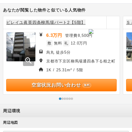
あなたが閲覧した物件と似ている人気物件
ビレイユ眞英四条柳馬場パート2【5階】
Ｓ
6.3万円
管理費
8,500円
敷
無料
礼
12.0万円
烏丸 徒歩5分
zoom_in
京都市下京区柳馬場通四条下る相之町
1K / 25.31m² / 5階
空室状況お問い合わせ
無料
周辺環境
周辺地図