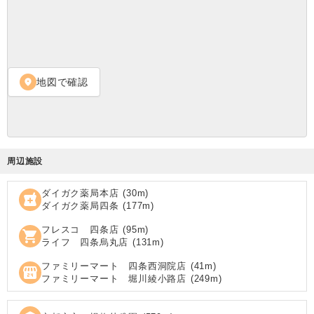
地図で確認
location_on
周辺施設
ダイガク薬局本店
(
30
m)
local_pharmacy
ダイガク薬局四条
(
177
m)
フレスコ 四条店
(
95
m)
shopping_cart
ライフ 四条烏丸店
(
131
m)
ファミリーマート 四条西洞院店
(
41
m)
local_convenience_store
ファミリーマート 堀川綾小路店
(
249
m)