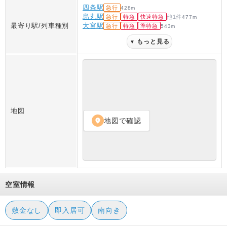
四条駅
急行
428
m
烏丸駅
急行
特急
快速特急
他
1
件
477
m
最寄り駅/列車種別
大宮駅
急行
特急
準特急
543
m
もっと見る
▼
地図
地図で確認
location_on
空室情報
敷金なし
即入居可
南向き