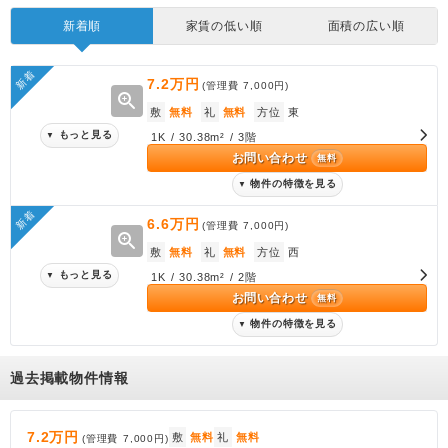
新着順
家賃の低い順
面積の広い順
新着
7.2万円
(管理費
7,000円
)
zoom_in
敷
無料
礼
無料
方位
東
もっと見る
▼
1K / 30.38m² / 3階
お問い合わせ
無料
物件の特徴を見る
▼
新着
6.6万円
(管理費
7,000円
)
zoom_in
敷
無料
礼
無料
方位
西
もっと見る
▼
1K / 30.38m² / 2階
お問い合わせ
無料
物件の特徴を見る
▼
過去掲載物件情報
7.2万円
敷
無料
礼
無料
(管理費
7,000円
)