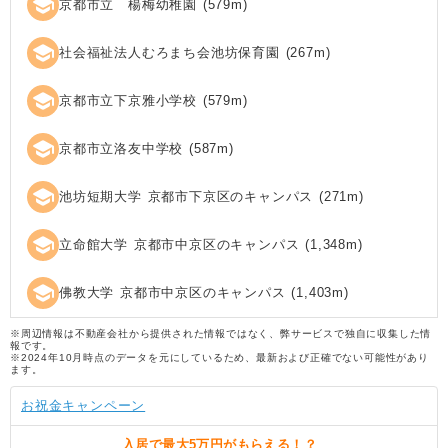
school
京都市立 楊梅幼稚園
(
579
m)
school
社会福祉法人むろまち会池坊保育園
(
267
m)
school
京都市立下京雅小学校
(
579
m)
school
京都市立洛友中学校
(
587
m)
school
池坊短期大学 京都市下京区のキャンパス
(
271
m)
school
立命館大学 京都市中京区のキャンパス
(
1,348
m)
school
佛教大学 京都市中京区のキャンパス
(
1,403
m)
※周辺情報は不動産会社から提供された情報ではなく、弊サービスで独自に収集した情
報です。
※2024年10月時点のデータを元にしているため、最新および正確でない可能性があり
ます。
お祝金キャンペーン
入居で
最大5万円
がもらえる！？