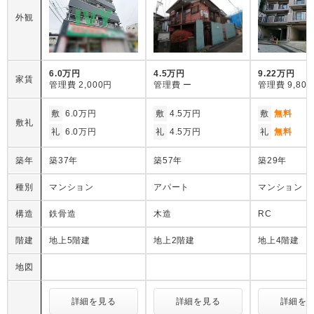
外観
6.0万円
4.5万円
9.22万円
家賃
管理費
2,000円
管理費
ー
管理費
9,80
敷
6.0万円
敷
4.5万円
敷
無料
敷礼
礼
6.0万円
礼
4.5万円
礼
無料
築年
築37年
築57年
築29年
種別
マンション
アパート
マンション
構造
鉄骨造
木造
RC
階建
地上5階建
地上2階建
地上4階建
地図
詳細を見る
詳細を見る
詳細を