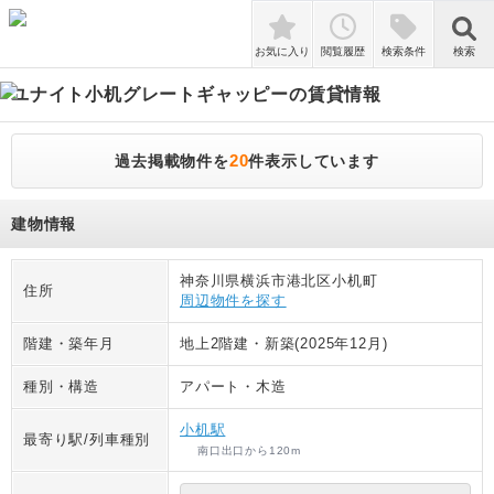
検索
お気に入り
閲覧履歴
検索条件
検索
ユナイト小机グレートギャッピー
の賃貸情報
20
過去掲載物件を
件表示しています
建物情報
神奈川県横浜市港北区小机町
住所
周辺物件を探す
階建・築年月
地上2階建
・
新築(2025年12月)
種別・構造
アパート
・
木造
小机駅
最寄り駅/列車種別
南口出口
から
120
m