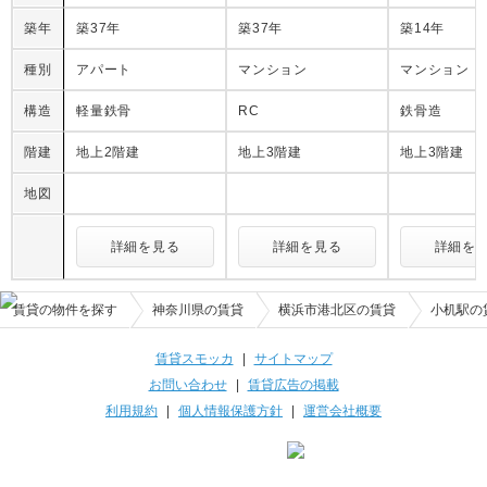
築年
築37年
築37年
築14年
種別
アパート
マンション
マンション
構造
軽量鉄骨
RC
鉄骨造
階建
地上2階建
地上3階建
地上3階建
地図
詳細を見る
詳細を見る
詳細を
賃貸の物件を探す
神奈川県の賃貸
横浜市港北区の賃貸
小机駅の
賃貸スモッカ
|
サイトマップ
お問い合わせ
|
賃貸広告の掲載
利用規約
|
個人情報保護方針
|
運営会社概要