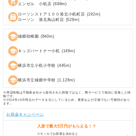
shopping_cart
エンゼル 小机店
(
698
m)
ローソンストア１００港北小机町店
(
192
m)
local_convenience_store
ローソン 港北鳥山町店
(
528
m)
school
城郷幼稚園
(
840
m)
school
キッズパートナー小机
(
149
m)
school
横浜市立小机小学校
(
445
m)
school
横浜市立城郷中学校
(
1,128
m)
※周辺情報は不動産会社から提供された情報ではなく、弊サービスで独自に収集した情
報です。
※2024年10月時点のデータを元にしているため、最新および正確でない可能性があり
ます。
お祝金キャンペーン
入居で
最大5万円
がもらえる！？
スモッカでお部屋を決めると