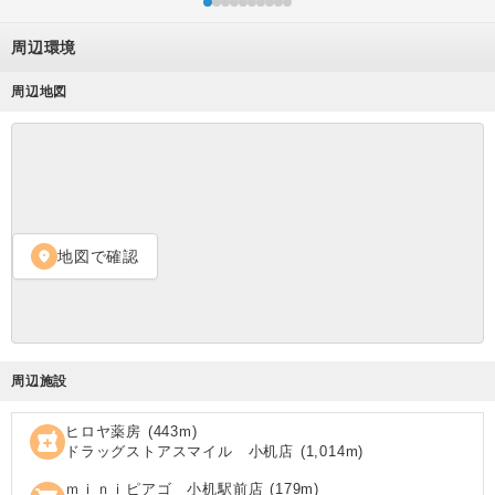
周辺環境
周辺地図
地図で確認
location_on
周辺施設
ヒロヤ薬房
(
443
m)
local_pharmacy
ドラッグストアスマイル 小机店
(
1,014
m)
ｍｉｎｉピアゴ 小机駅前店
(
179
m)