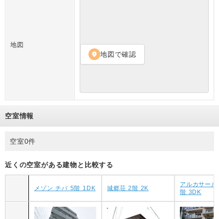
地図
地図で確認
location_on
空室情報
空室0件
近くの空室がある建物と比較する
アルカサール
メゾン チバ 5階 1DK
城郷荘 2階 2K
階 3DK