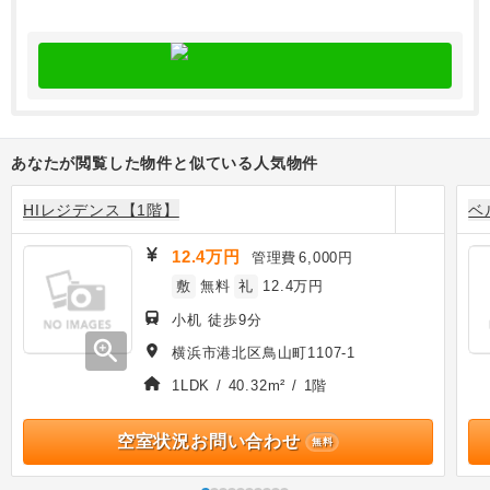
あなたが閲覧した物件と似ている人気物件
HIレジデンス【1階】
ベ
12.4万円
管理費
6,000円
敷
無料
礼
12.4万円
小机 徒歩9分
zoom_in
横浜市港北区鳥山町1107-1
1LDK / 40.32m² / 1階
空室状況お問い合わせ
無料