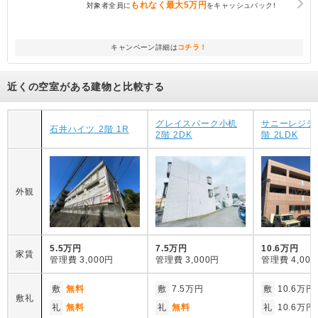
もれなく
最大5万円
対象者全員に
をキャッシュバック!
キャンペーン詳細は
コチラ！
近くの空室がある建物と比較する
グレイスパーク小机
サニーレジデ
石井ハイツ 2階 1R
2階 2DK
階 2LDK
外観
5.5万円
7.5万円
10.6万円
家賃
管理費
3,000円
管理費
3,000円
管理費
4,00
敷
無料
敷
7.5万円
敷
10.6万円
敷礼
礼
無料
礼
無料
礼
10.6万円