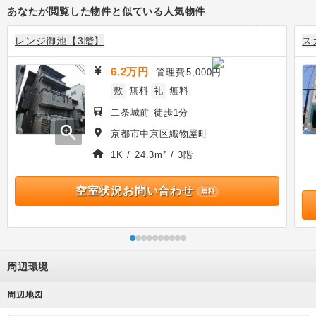
あなたが閲覧した物件と似ている人気物件
レンジ御池【3階】
ス
6.2万円
管理費
5,000円
敷
無料
礼
無料
二条城前 徒歩1分
zoom_in
京都市中京区織物屋町
1K / 24.3m² / 3階
空室状況お問い合わせ
無料
周辺環境
周辺地図