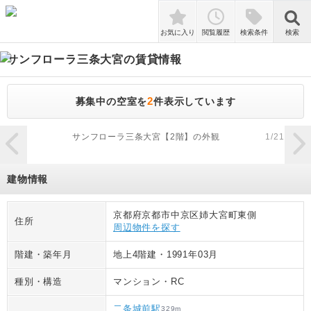
検索
お気に入り
閲覧履歴
検索条件
検索
サンフローラ三条大宮
の賃貸情報
2
募集中の空室を
件表示しています
zoom_in
サンフローラ三条大宮【2階】の外観
1
/
21
建物情報
京都府京都市中京区姉大宮町東側
住所
周辺物件を探す
階建・築年月
地上4階建
・
1991年03月
種別・構造
マンション
・
RC
二条城前駅
329
m