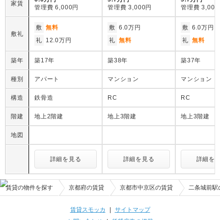
家賃
管理費
6,000円
管理費
3,000円
管理費
3,00
敷
無料
敷
6.0万円
敷
6.0万円
敷礼
礼
12.0万円
礼
無料
礼
無料
築年
築17年
築38年
築37年
種別
アパート
マンション
マンション
構造
鉄骨造
RC
RC
階建
地上2階建
地上3階建
地上3階建
地図
詳細を見る
詳細を見る
詳細を
賃貸の物件を探す
京都府の賃貸
京都市中京区の賃貸
二条城前駅
賃貸スモッカ
|
サイトマップ