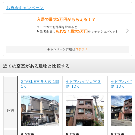
お祝金キャンペーン
入居で
最大5万円
がもらえる！？
スモッカでお部屋を決めると
もれなく
最大5万円
対象者全員に
をキャッシュバック!
キャンペーン詳細は
コチラ！
近くの空室がある建物と比較する
STABLE三条大宮 1階
セピアハイツ大宮 3
セピアハイツ
1K
階 1DK
階 1DK
外観
6.0万円
5.7万円
5.7万円