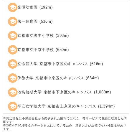
school
光明幼稚園
(
192
m)
school
朱一保育園
(
536
m)
school
京都市立洛中小学校
(
398
m)
school
京都市立中京中学校
(
650
m)
school
立命館大学 京都市中京区のキャンパス
(
616
m)
school
佛教大学 京都市中京区のキャンパス
(
634
m)
school
池坊短期大学 京都市下京区のキャンパス
(
1,060
m)
school
平安女学院大学 京都市上京区のキャンパス
(
1,394
m)
※周辺情報は不動産会社から提供された情報ではなく、弊サービスで独自に収集した情
報です。
※2024年10月時点のデータを元にしているため、最新および正確でない可能性があり
ます。