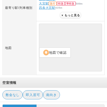
大宮駅
急行
特急
準特急
589
m
最寄り駅/列車種別
四条大宮駅
635
m
もっと見る
▼
地図
地図で確認
location_on
空室情報
敷金なし
即入居可
南向き