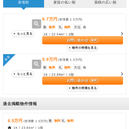
新着順
家賃の低い順
面積の広い順
6.7万円
(管理費
1.0万円
)
zoom_in
敷
無料
礼
無料
方位
南
もっと見る
▼
1K / 22.54m² / 2階
お問い合わせ
無料
物件の特徴を見る
▼
新着
5.0万円
(管理費
1.0万円
)
zoom_in
敷
無料
礼
無料
方位
南
もっと見る
▼
1K / 23.84m² / 1階
お問い合わせ
無料
物件の特徴を見る
▼
過去掲載物件情報
6.5万円
敷
無料
礼
無料
(管理費
1.0万円
)
1K / 23.84m² / 1階