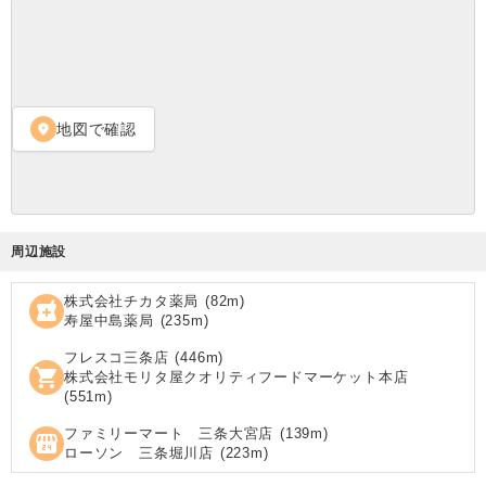
地図で確認
location_on
周辺施設
株式会社チカタ薬局
(
82
m)
local_pharmacy
寿屋中島薬局
(
235
m)
フレスコ三条店
(
446
m)
shopping_cart
株式会社モリタ屋クオリティフードマーケット本店
(
551
m)
ファミリーマート 三条大宮店
(
139
m)
local_convenience_store
ローソン 三条堀川店
(
223
m)