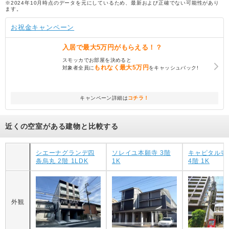
※2024年10月時点のデータを元にしているため、最新および正確でない可能性があり
ます。
お祝金キャンペーン
入居で
最大5万円
がもらえる！？
スモッカでお部屋を決めると
もれなく
最大5万円
対象者全員に
をキャッシュバック!
キャンペーン詳細は
コチラ！
近くの空室がある建物と比較する
シエーナグランデ四
ソレイユ本願寺 3階
キャピタル寺
条烏丸 2階 1LDK
1K
4階 1K
外観