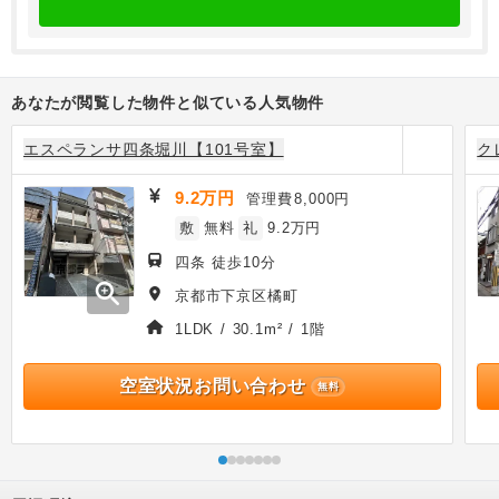
あなたが閲覧した物件と似ている人気物件
エスペランサ四条堀川【101号室】
ク
9.2万円
管理費
8,000円
敷
無料
礼
9.2万円
四条 徒歩10分
zoom_in
京都市下京区橘町
1LDK / 30.1m² / 1階
空室状況お問い合わせ
無料