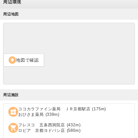
周辺環境
周辺地図
地図で確認
location_on
周辺施設
ココカラファイン薬局 ＪＲ京都駅店
(
175
m)
local_pharmacy
おひさま薬局
(
339
m)
フレスコ 五条西洞院店
(
432
m)
shopping_cart
ロピア 京都ヨドバシ店
(
580
m)