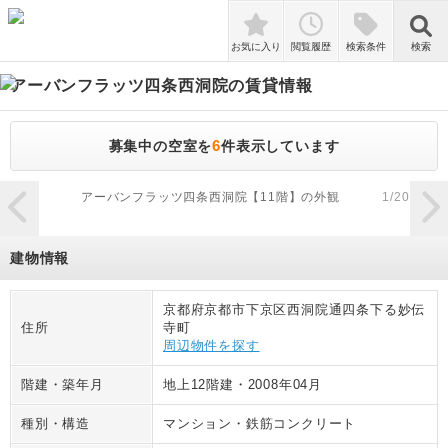
検索
お気に入り
閲覧履歴
検索条件
検索
アーバンフラッツ四条西洞院
の賃貸情報
6
募集中の空室を
件表示しています
zoom_in
アーバンフラッツ四条西洞院【11階】の外観
1
/
20
建物情報
京都府京都市下京区西洞院通四条下る妙伝
住所
寺町
周辺物件を探す
階建・築年月
地上12階建
・
2008年04月
種別・構造
マンション
・
鉄筋コンクリート