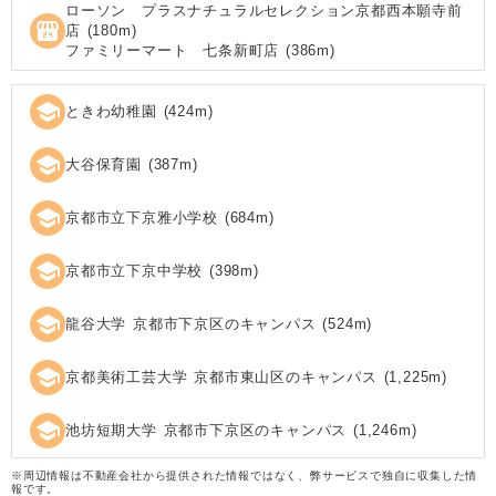
ローソン プラスナチュラルセレクション京都西本願寺前
local_convenience_store
店
(
180
m)
ファミリーマート 七条新町店
(
386
m)
school
ときわ幼稚園
(
424
m)
school
大谷保育園
(
387
m)
school
京都市立下京雅小学校
(
684
m)
school
京都市立下京中学校
(
398
m)
school
龍谷大学 京都市下京区のキャンパス
(
524
m)
school
京都美術工芸大学 京都市東山区のキャンパス
(
1,225
m)
school
池坊短期大学 京都市下京区のキャンパス
(
1,246
m)
※周辺情報は不動産会社から提供された情報ではなく、弊サービスで独自に収集した情
報です。