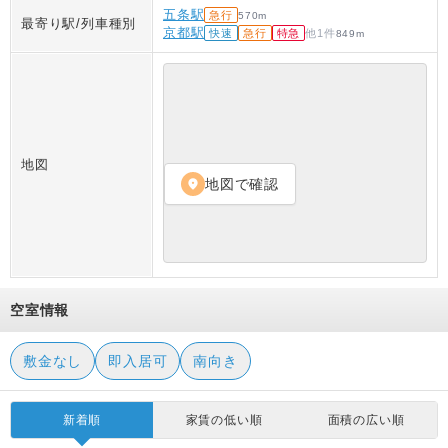
五条駅
急行
570
m
最寄り駅/列車種別
京都駅
快速
急行
特急
他
1
件
849
m
地図
地図で確認
location_on
空室情報
敷金なし
即入居可
南向き
新着順
家賃の低い順
面積の広い順