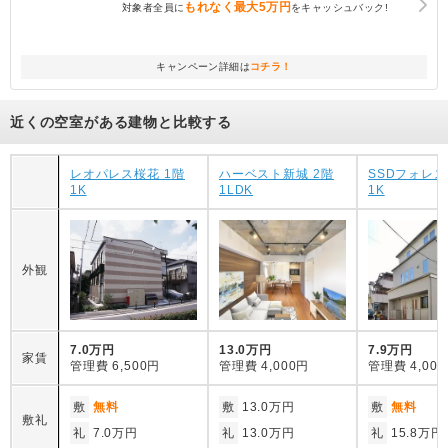
もれなく
最大5万円
対象者全員に
をキャッシュバック!
キャンペーン詳細は
コチラ！
近くの空室がある建物と比較する
レオパレス桜花 1階
ハーベスト新城 2階
SSDフォレス
1K
1LDK
1K
外観
7.0万円
13.0万円
7.9万円
家賃
管理費
6,500円
管理費
4,000円
管理費
4,00
敷
無料
敷
13.0万円
敷
無料
敷礼
礼
7.0万円
礼
13.0万円
礼
15.8万円