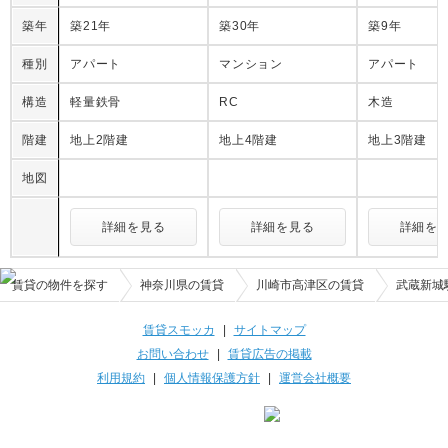
築年
築21年
築30年
築9年
種別
アパート
マンション
アパート
構造
軽量鉄骨
RC
木造
階建
地上2階建
地上4階建
地上3階建
地図
詳細を見る
詳細を見る
詳細を
賃貸の物件を探す
神奈川県の賃貸
川崎市高津区の賃貸
武蔵新城
賃貸スモッカ
|
サイトマップ
お問い合わせ
|
賃貸広告の掲載
利用規約
|
個人情報保護方針
|
運営会社概要