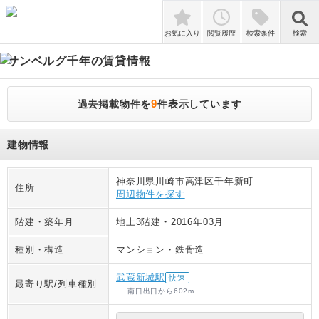
検索
お気に入り
閲覧履歴
検索条件
検索
サンベルグ千年
の賃貸情報
9
過去掲載物件を
件表示しています
建物情報
神奈川県川崎市高津区千年新町
住所
周辺物件を探す
階建・築年月
地上3階建
・
2016年03月
種別・構造
マンション
・
鉄骨造
武蔵新城駅
快速
最寄り駅/列車種別
南口出口
から
602
m