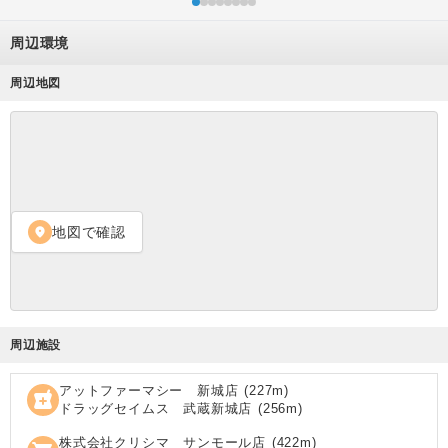
周辺環境
周辺地図
地図で確認
location_on
周辺施設
アットファーマシー 新城店
(
227
m)
local_pharmacy
ドラッグセイムス 武蔵新城店
(
256
m)
株式会社クリシマ サンモール店
(
422
m)