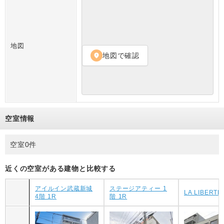
地図
地図で確認
location_on
空室情報
空室0件
近くの空室がある建物と比較する
アイルイン武蔵新城
ステージアティー 1
LA LIBERTE
4階 1R
階 1R