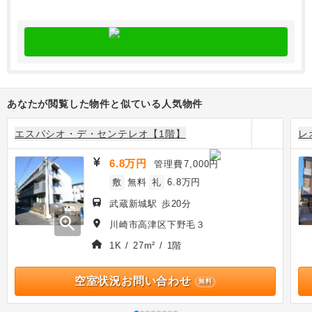
あなたが閲覧した物件と似ている人気物件
エスパシオ・デ・センテレオ【1階】
レ
6.8万円
管理費
7,000円
敷
無料
礼
6.8万円
武蔵新城駅 歩20分
zoom_in
川崎市高津区下野毛３
1K / 27m² / 1階
空室状況お問い合わせ
無料