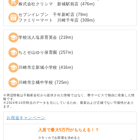
shopping_cart
株式会社クリシマ 新城駅前店
(
476
m)
セブンイレブン 千年新町店
(
79
m)
local_convenience_store
ファミリーマート 川崎千年店
(
309
m)
school
学校法人塩原育英会
(
219
m)
school
ちとせ山ゆり保育園
(
257
m)
school
川崎市立新城小学校
(
416
m)
school
川崎市立橘中学校
(
725
m)
※周辺情報は不動産会社から提供された情報ではなく、弊サービスで独自に収集した情
報です。
※2024年10月時点のデータを元にしているため、最新および正確でない可能性があり
ます。
お祝金キャンペーン
入居で
最大5万円
がもらえる！？
スモッカでお部屋を決めると