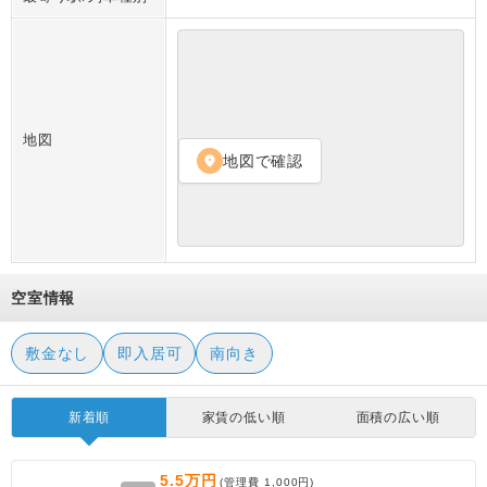
地図
地図で確認
location_on
空室情報
敷金なし
即入居可
南向き
新着順
家賃の低い順
面積の広い順
5.5万円
(管理費
1,000円
)