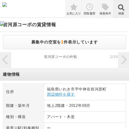
検索
お気に入り
閲覧履歴
検索条件
検索
前河原コーポ
の賃貸情報
1
募集中の空室を
件表示しています
zoom_in
前河原コーポの外観
1
/
10
建物情報
福島県いわき市平中神谷前河原町
住所
周辺物件を探す
階建・築年月
地上2階建
・
2012年09月
種別・構造
アパート
・
木造
最寄り駅/列車種別
ー