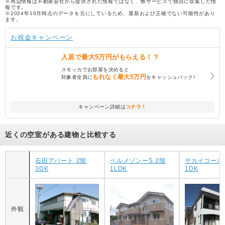
※周辺情報は不動産会社から提供された情報ではなく、弊サービスで独自に収集した情
報です。
※2024年10月時点のデータを元にしているため、最新および正確でない可能性があり
ます。
お祝金キャンペーン
入居で
最大5万円
がもらえる！？
スモッカでお部屋を決めると
もれなく
最大5万円
対象者全員に
をキャッシュバック!
キャンペーン詳細は
コチラ！
近くの空室がある建物と比較する
石田アパート 2階
ベルメゾンーS 2階
サカイコーポ 
3DK
1LDK
1DK
外観