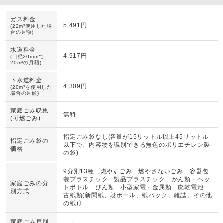
ガス料金
5,491円
(22m³使用した場
合の月額)
水道料金
4,917円
(口径20mmで
20m³の月額)
下水道料金
4,309円
(20m³を使用した
場合の月額)
家庭ごみ収集
無料
(可燃ごみ)
指定ごみ袋なし(容量が15リットル以上45リットル
指定ごみ袋の
以下で、内容物を識別できる無色のポリエチレン製
価格
の袋)
9分別13種〔燃やすごみ 燃やさないごみ 容器包
装プラスチック 製品プラスチック かん類・ペッ
家庭ごみの分
トボトル びん類 小型家電・金属類 廃乾電池
別方式
古紙類(新聞紙、段ボール、紙パック、雑誌、その他
の紙)〕
家庭ごみ戸別