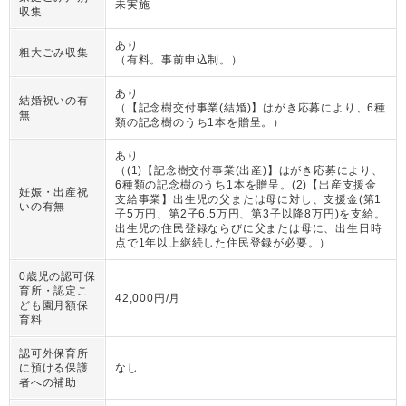
未実施
収集
あり
粗大ごみ収集
（
有料。事前申込制。
）
あり
結婚祝いの有
（
【記念樹交付事業(結婚)】はがき応募により、6種
無
類の記念樹のうち1本を贈呈。
）
あり
（
(1)【記念樹交付事業(出産)】はがき応募により、
6種類の記念樹のうち1本を贈呈。(2)【出産支援金
妊娠・出産祝
支給事業】出生児の父または母に対し、支援金(第1
いの有無
子5万円、第2子6.5万円、第3子以降8万円)を支給。
出生児の住民登録ならびに父または母に、出生日時
点で1年以上継続した住民登録が必要。
）
0歳児の認可保
育所・認定こ
42,000円/月
ども園月額保
育料
認可外保育所
に預ける保護
なし
者への補助