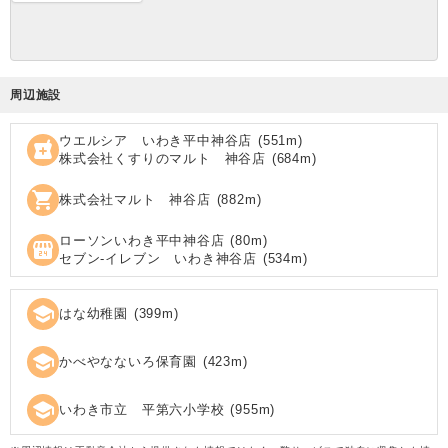
周辺施設
ウエルシア いわき平中神谷店
(
551
m)
local_pharmacy
株式会社くすりのマルト 神谷店
(
684
m)
shopping_cart
株式会社マルト 神谷店
(
882
m)
ローソンいわき平中神谷店
(
80
m)
local_convenience_store
セブン‐イレブン いわき神谷店
(
534
m)
school
はな幼稚園
(
399
m)
school
かべやなないろ保育園
(
423
m)
school
いわき市立 平第六小学校
(
955
m)