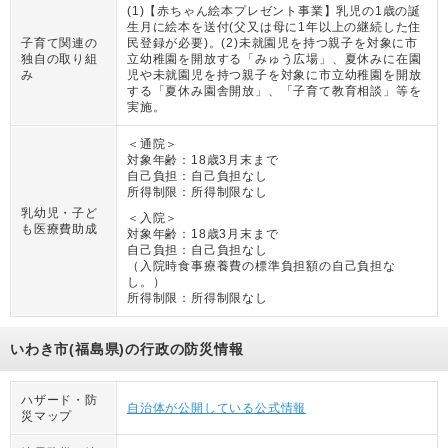
(1)【赤ちゃん絵本プレゼント事業】乳児の1歳の誕
生月に絵本を送付(父又は母に1年以上の継続した住
子育て関連の
民登録が必要)。(2)未就園児を持つ親子を対象に市
独自の取り組
立幼稚園を開放する「みゅう広場」、夏休みに在園
み
児や未就園児を持つ親子を対象に市立幼稚園を開放
する「夏休み園舎開放」、「子育て教育相談」等を
実施。
＜通院＞
対象年齢：
18歳3月末まで
自己負担：
自己負担なし
所得制限：
所得制限なし
乳幼児・子ど
＜入院＞
も医療費助成
対象年齢：
18歳3月末まで
自己負担：
自己負担なし
（
入院時食事療養費の標準負担額の自己負担な
し。
）
所得制限：
所得制限なし
いわき市(福島県)の行政の防災情報
ハザード・防
自治体が公開している公式情報
災マップ