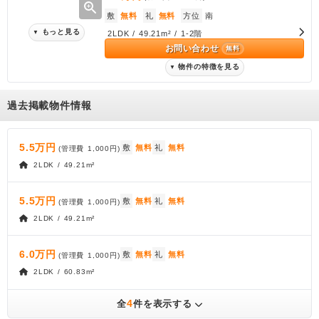
zoom_in
敷
無料
礼
無料
方位
南
もっと見る
▼
2LDK / 49.21m² / 1-2階
お問い合わせ
無料
物件の特徴を見る
▼
過去掲載物件情報
5.5万円
敷
無料
礼
無料
(管理費
1,000円
)
2LDK / 49.21m²
5.5万円
敷
無料
礼
無料
(管理費
1,000円
)
2LDK / 49.21m²
6.0万円
敷
無料
礼
無料
(管理費
1,000円
)
2LDK / 60.83m²
4
全
件を表示する