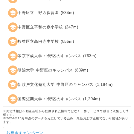
school
中野区立 野方保育園
(
534
m)
school
中野区立平和の森小学校
(
247
m)
school
杉並区立高円寺中学校
(
856
m)
school
帝京平成大学 中野区のキャンパス
(
763
m)
school
明治大学 中野区のキャンパス
(
839
m)
school
新渡戸文化短期大学 中野区のキャンパス
(
1,184
m)
school
国際短期大学 中野区のキャンパス
(
1,294
m)
※周辺情報は不動産会社から提供された情報ではなく、弊サービスで独自に収集した情
報です。
※2024年10月時点のデータを元にしているため、最新および正確でない可能性があり
ます。
お祝金キャンペーン