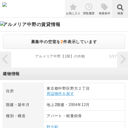
検索
お気に入り
閲覧履歴
検索条件
検索
アルメリア中野
の賃貸情報
2
募集中の空室を
件表示しています
zoom_in
アルメリア中野【1階】の外観
1
/
17
建物情報
東京都中野区野方２丁目
住所
周辺物件を探す
階建・築年月
地上2階建
・
2004年12月
種別・構造
アパート
・
軽量鉄骨
野方駅