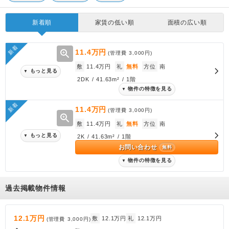
新着順
家賃の低い順
面積の広い順
新着
zoom_in
11.4万円
(管理費
3,000円
)
敷
11.4万円
礼
無料
方位
南
もっと見る
▼
2DK / 41.63m² / 1階
物件の特徴を見る
▼
新着
11.4万円
(管理費
3,000円
)
zoom_in
敷
11.4万円
礼
無料
方位
南
もっと見る
▼
2K / 41.63m² / 1階
お問い合わせ
無料
物件の特徴を見る
▼
過去掲載物件情報
12.1万円
敷
12.1万円
礼
12.1万円
(管理費
3,000円
)