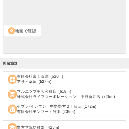
地図で確認
location_on
周辺施設
有限会社富士薬局
(
520
m)
local_pharmacy
アサヒ薬局
(
532
m)
マルエツプチ大和町店
(
619
m)
shopping_cart
株式会社ライフコーポレーション 中野新井店
(
725
m)
セブン‐イレブン 中野野方２丁目店
(
172
m)
local_convenience_store
有限会社モンマート升本
(
236
m)
school
野方学院幼稚部
(
423
m)