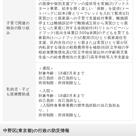
の面接や個別支援プランの提供等を実施(2)ブックス
タート事業。絵本を開く楽しい「体験」を提供(トー
トバッグに絵本2冊とリーフレットを入れて配布)(3)
実質ひとり親家庭への子育て支援給付事業。離婚調
子育て関連の
停または離婚訴訟中で離婚成立前から実質ひとり親
独自の取り組
となった家庭に対する金銭給付(4)リトルベビーハン
み
ドブック(低出生体重[2,500g未満]の子どもを育てる
家庭向けハンドブック)の配布(5)ひとり親家庭住宅
支援。区内在住のひとり親または実質ひとり親が区
内転居する場合の初期費用等を補助(6)区立学校の学
校給食費無償化及び区立学校在籍以外の学齢期児童
生徒への給食費相当の支援(7)高等学校等入学支援金
＜通院＞
対象年齢：
18歳3月末まで
自己負担：
自己負担なし
所得制限：
所得制限なし
乳幼児・子ど
＜入院＞
も医療費助成
対象年齢：
18歳3月末まで
自己負担：
自己負担なし
（
入院時食事療養費の標準負担額の自己負担あ
り。
）
所得制限：
所得制限なし
中野区(東京都)の行政の防災情報