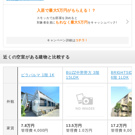
入居で
最大5万円
がもらえる！？
スモッカでお部屋を決めると
もれなく
最大5万円
対象者全員に
をキャッシュバック!
キャンペーン詳細は
コチラ！
近くの空室がある建物と比較する
BUZZ中野野方 3階
BRIGHTSIDE
ビラパルマ 1階 1K
1SLDK
6階 1LDK
外観
7.8万円
13.5万円
17.2万円
家賃
管理費
4,000円
管理費
1.0万円
管理費
8,00