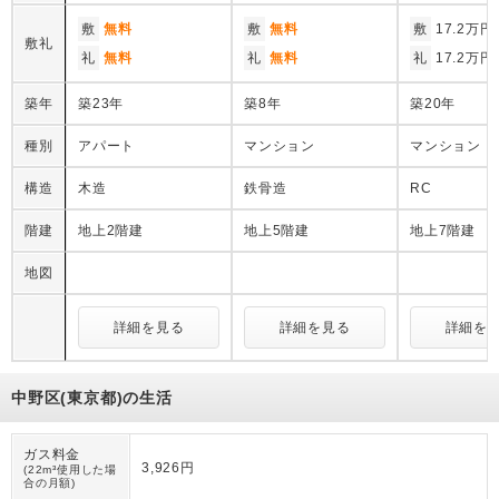
敷
無料
敷
無料
敷
17.2万円
敷礼
礼
無料
礼
無料
礼
17.2万円
築年
築23年
築8年
築20年
種別
アパート
マンション
マンション
構造
木造
鉄骨造
RC
階建
地上2階建
地上5階建
地上7階建
地図
詳細を見る
詳細を見る
詳細を
中野区(東京都)の生活
ガス料金
3,926円
(22m³使用した場
合の月額)