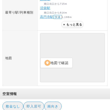
南口出口
から
715
m
沼袋駅
最寄り駅/列車種別
南口出口
から
814
m
高円寺駅
快速
1,198
m
もっと見る
▼
地図
地図で確認
location_on
空室情報
敷金なし
即入居可
南向き