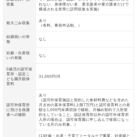
収集
れない、身体障がい者、要支援者や要介護者だけで
構成される世帯に訪問収集を実施)
あり
粗大ごみ収集
（
有料。事前申込制。
）
結婚祝いの有
なし
無
妊娠・出産祝
なし
いの有無
0歳児の認可保
育所・認定こ
31,000円/月
ども園月額保
育料
あり
（
認可外保育施設と契約した食材料費などを含めた
認可外保育所
月ぎめの基本保育料(上限7万円)と認可保育料との差
に預ける保護
額を1,000円未満切捨で補助。月極め契約で入所契
者への補助
約をしていること。認証保育所以外の認可外保育所
入所の場合は、認可保育園に申し込んで保留になっ
ている月のみ対象。
）
(1)妊娠・出産・子育てトータルケア事業。妊産婦と