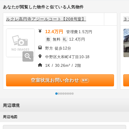
あなたが閲覧した物件と似ている人気物件
ルクレ高円寺アジールコート【208号室】
３
12.4万円
管理費
1.5万円
敷
無料
礼
12.4万円
野方 徒歩12分
zoom_in
中野区大和町4丁目10-18
1K / 30.26m² / 2階
空室状況お問い合わせ
無料
周辺環境
周辺地図