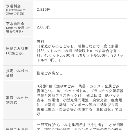
水道料金
2,816円
(口径20mmで
20m³の月額)
下水道料金
2,068円
(20m³を使用した
場合の月額)
無料
（
家庭から出るごみも、引越しなどで一度に多量
家庭ごみ収集
(45リットルのごみ袋で5袋以上)に出す場合は有
(可燃ごみ)
料。45リットル300円、70リットル500円、90リッ
トル600円。
）
指定ごみ袋の
指定ごみ袋なし
価格
3分別6種〔燃やすごみ 陶器・ガラス・金属ごみ
資源(びん、缶、ペットボトル、プラスチック製容器
包装と製品プラスチック)〕 拠点回収：紙パック
家庭ごみの分
古布 乾電池 小型充電式電池 廃蛍光管 廃食用
別方式
油 ※新聞 雑誌 ダンボール等の古紙及び古着
古布は町会・自治会等が実施する「集団回収」で回
収
一部実施(自らごみを集積所まで持ち出すことが困難
家庭ごみ戸別
で、訪問介護や親族、ボランティア等の協力が得ら