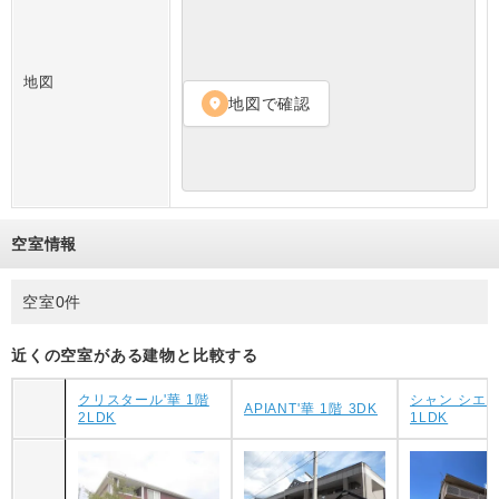
地図
地図で確認
location_on
空室情報
空室0件
近くの空室がある建物と比較する
クリスタール'華 1階
シャン シエル
APIANT'華 1階 3DK
2LDK
1LDK