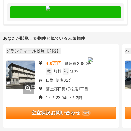
あなたが閲覧した物件と似ている人気物件
グランディール松尾【2階】
ハ
4.0万円
管理費
2,000円
敷
無料
礼
無料
日野 徒歩32分
zoom_in
蒲生郡日野町松尾1丁目
1K / 23.04m² / 2階
空室状況お問い合わせ
無料