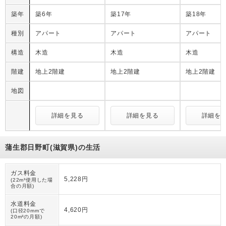
築年
築6年
築17年
築18年
種別
アパート
アパート
アパート
構造
木造
木造
木造
階建
地上2階建
地上2階建
地上2階建
地図
詳細を見る
詳細を見る
詳細を
蒲生郡日野町(滋賀県)の生活
ガス料金
5,228円
(22m³使用した場
合の月額)
水道料金
4,620円
(口径20mmで
20m³の月額)