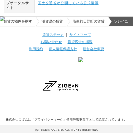
プポータルサ
国土交通省が公開している公式情報
イト
賃貸の物件を探す
滋賀県の賃貸
蒲生郡日野町の賃貸
ソレイユ
賃貸スモッカ
|
サイトマップ
お問い合わせ
|
賃貸広告の掲載
利用規約
|
個人情報保護方針
|
運営会社概要
株式会社じげんは「プライバシーマーク」使用許諾事業者として認定されています。
(C) ZIGExN CO., LTD. ALL RIGHTS RESERVED.