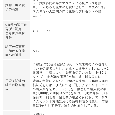
（
・妊娠訪問の際にマタニティ応援グッズを贈
妊娠・出産祝
呈。・赤ちゃん誕生のお祝いとして、生後2ヶ月以
いの有無
内の赤ちゃん訪問の際に素敵なプレゼントを贈
呈。
）
0歳児の認可保
育所・認定こ
48,800円/月
ども園月額保
育料
認可外保育所
に預ける保護
なし
者への補助
(1)御所市に住民登録があり、2歳未満の子を養育し
ている保護者に対し、対象となる子ども1人につき1
回限り、申請により「御所市指定ごみ袋 中(30リ
ットル)」を200枚(原則)支給。途中転入者には、申
子育て関連の
請時の年齢により40～160枚を支給。(2)6歳未満の
独自の取り組
乳幼児を対象に(1人につき1回)、チャイルドシート
み
の購入費を補助。1.5万円を上限として購入費の半
額(1,000円未満切り捨て)を給付。 (3)保育料・延長
保育料・副食費・副食費の補足給付において、第3
子のカウント方法における所得制限を撤廃し、市独
自に3子として無償、給付の対象としている。