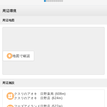
周辺環境
周辺地図
地図で確認
location_on
周辺施設
クスリのアオキ 日野薬局
(
608
m)
local_pharmacy
クスリのアオキ 日野店
(
624
m)
フーズアイランド日野店
(
527
m)