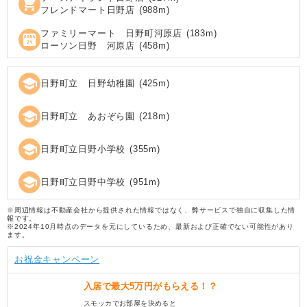
shopping_cart
フレンドマート日野店
(
988
m)
ファミリーマート 日野町河原店
(
183
m)
local_convenience_store
ローソン日野 河原店
(
458
m)
school
日野町立 日野幼稚園
(
425
m)
school
日野町立 あおぞら園
(
218
m)
school
日野町立日野小学校
(
355
m)
school
日野町立日野中学校
(
951
m)
※周辺情報は不動産会社から提供された情報ではなく、弊サービスで独自に収集した情
報です。
※2024年10月時点のデータを元にしているため、最新および正確でない可能性があり
ます。
お祝金キャンペーン
入居で
最大5万円
がもらえる！？
スモッカでお部屋を決めると