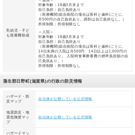
＜通院＞
対象年齢：
18歳3月末まで
自己負担：
自己負担あり
（
医療機関(総合病院の場合は医科と歯科)ごとに、
月500円の自己負担あり。調剤は自己負担なし。
）
所得制限：
所得制限なし
乳幼児・子ど
＜入院＞
も医療費助成
対象年齢：
18歳3月末まで
自己負担：
自己負担あり
（
医療機関(総合病院の場合は医科と歯科)ごとに、
14日未満の入院は月500円、14日以上は1,000円の
自己負担あり。 入院時食事療養費の標準負担額の自
己負担あり。
）
所得制限：
所得制限なし
蒲生郡日野町(滋賀県)の行政の防災情報
ハザード・防
自治体が公開している公式情報
災マップ
地震防災・地
震危険度マッ
自治体が公開している公式情報
プ
ハザードマッ