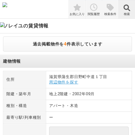
検索
お気に入り
閲覧履歴
検索条件
検索
ソレイユ
の賃貸情報
4
過去掲載物件を
件表示しています
建物情報
滋賀県蒲生郡日野町中道１丁目
住所
周辺物件を探す
階建・築年月
地上2階建
・
2002年09月
種別・構造
アパート
・
木造
最寄り駅/列車種別
ー