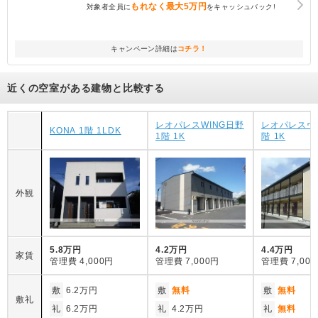
もれなく
最大5万円
対象者全員に
をキャッシュバック!
キャンペーン詳細は
コチラ！
近くの空室がある建物と比較する
レオパレスWING日野
レオパレスヴ
KONA 1階 1LDK
1階 1K
階 1K
外観
5.8万円
4.2万円
4.4万円
家賃
管理費
4,000円
管理費
7,000円
管理費
7,00
敷
6.2万円
敷
無料
敷
無料
敷礼
礼
6.2万円
礼
4.2万円
礼
無料