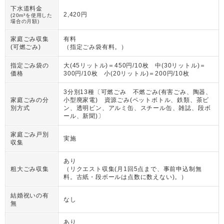
下水道料金
2,420円
(20m³を使用した
場合の月額)
家庭ごみ収集
有料
(可燃ごみ)
（
指定ごみ袋有料。
）
指定ごみ袋の
大(45リットル)＝450円/10枚 中(30リットル)＝
価格
300円/10枚 小(20リットル)＝200円/10枚
3分別13種〔可燃ごみ 不燃ごみ(有害ごみ、陶器、
家庭ごみの分
小型廃家電) 資源ごみ(ペットボトル、鉄類、茶ビ
別方式
ン、透明ビン、アルミ缶、スチール缶、雑誌、段ボ
ール、新聞)〕
家庭ごみ戸別
実施
収集
あり
粗大ごみ収集
（
リクエスト収集(月1回5点まで、事前申込制無
料。古紙・段ボールは点数に数えない)。
）
結婚祝いの有
なし
無
あり