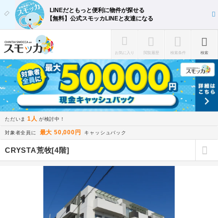
LINEだともっと便利に物件が探せる
【無料】公式スモッカLINEと友達になる
お気に入り
閲覧履歴
検索条件
検索
1人
ただいま
が検討中！
最大 50,000円
対象者全員に
キャッシュバック
CRYSTA荒牧[4階]