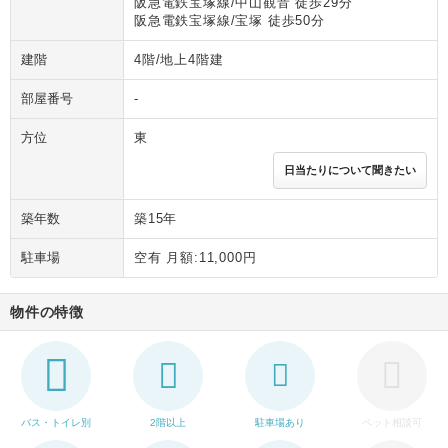
阪急電鉄宝塚線/中山観音 徒歩29分
阪急電鉄宝塚線/宝塚 徒歩50分
建階
4階/地上4階建
部屋番号
-
方位
東
日当たりについて聞きたい
築年数
築15年
駐車場
空有 月額:11,000円
物件の特徴
バス・トイレ別
2階以上
駐車場あり
ペット相談可