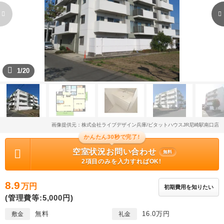
1/20
画像提供元：株式会社ライブデザイン兵庫/ピタットハウスJR尼崎駅南口店
かんたん30秒で完了!
空室状況お問い合わせ
無料
2項目のみを入力すればOK!
8.9
万円
初期費用を知りたい
(管理費等:5,000円)
無料
16.0万円
敷金
礼金