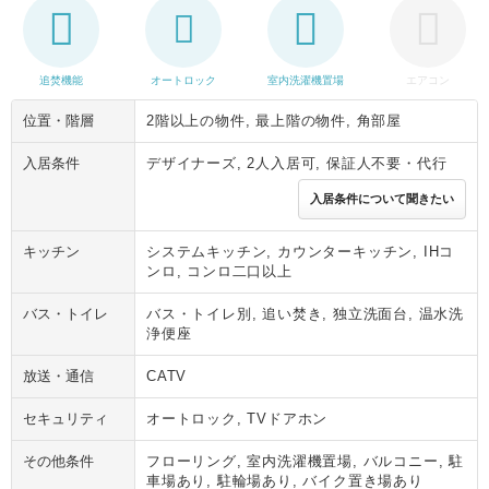
追焚機能
オートロック
室内洗濯機置場
エアコン
位置・階層
2階以上の物件, 最上階の物件, 角部屋
入居条件
デザイナーズ, 2人入居可, 保証人不要・代行
入居条件について聞きたい
キッチン
システムキッチン, カウンターキッチン, IHコ
ンロ, コンロ二口以上
バス・トイレ
バス・トイレ別, 追い焚き, 独立洗面台, 温水洗
浄便座
放送・通信
CATV
セキュリティ
オートロック, TVドアホン
その他条件
フローリング, 室内洗濯機置場, バルコニー, 駐
車場あり, 駐輪場あり, バイク置き場あり