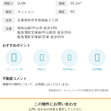
2LDK
55.1m²
間取り
面積
マンション
RC
種別
構造
兵庫県伊丹市荒牧南２丁目
住所
福知山線/中山寺 徒歩19分
交通
阪急電鉄宝塚線/中山観音 徒歩29分
阪急電鉄宝塚線/宝塚 徒歩50分
おすすめポイント
バス・トイレ別
2階以上
駐車場あり
追焚機能
不動産コメント
掲載中の物件について、お気軽におくださいませ♪
情報提供元：ホームメイトFC川西駅前店 都市住建(株)
この物件にお問い合わせ
お問い合わせの内容を選択してください