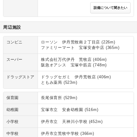
設備について聞きたい
周辺施設
コンビニ
ローソン 伊丹荒牧南２丁目店 (226m)
ファミリーマート 宝塚安倉中店 (365m)
スーパー
株式会社万代伊丹 荒牧店 (406m)
阪急オアシス 宝塚中筋店 (748m)
ドラッグストア
ドラッグセガミ 伊丹荒牧店 (406m)
ともみ薬局 (523m)
保育園
長尾保育所 (529m)
幼稚園
宝塚市立 安倉幼稚園 (516m)
小学校
伊丹市立 天神川小学校 (452m)
中学校
伊丹市立荒牧中学校 (366m)