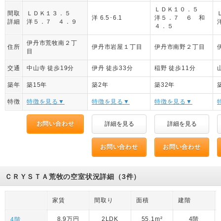
ＬＤＫ１０．５
間取
ＬＤＫ１３．５
洋 6.5･6.1
洋５．７ ６ 和
詳細
洋５．７ ４．９
４．５
伊丹市荒牧南２丁
住所
伊丹市岩屋１丁目
伊丹市南野２丁目
目
交通
中山寺 徒歩19分
伊丹 徒歩33分
稲野 徒歩11分
築年
築15年
築2年
築32年
特徴
特徴を見る▼
特徴を見る▼
特徴を見る▼
お問い合わせ
詳細を見る
詳細を見る
お問い合わせ
お問い合わせ
ＣＲＹＳＴＡ荒牧の空室状況詳細（3件）
家賃
間取り
面積
建階
8.9万円
2LDK
55.1m²
4階
4階