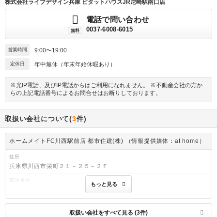
株式会社ライブデザイン兵庫 ピタットハウスJR尼崎駅南口店
電話で問い合わせ
0037-6008-6015
無料
営業時間
9:00〜19:00
定休日
年中無休（年末年始休暇あり）
※光IP電話、及びIP電話からはご利用になれません。 ※不動産会社の方か
らの上記電話番号によるお問合せはお断りしております。
取扱い会社について(
3
件)
ホームメイトFC川西駅前店 都市住建(株) （情報提供媒体：at home）
住所
兵庫県川西市栄町２１－２５－２Ｆ
電話番号
もっと見る
072-759-3337
免許番号
兵庫県知事免許(6)第203057号
取扱い会社をすべて見る (3件)