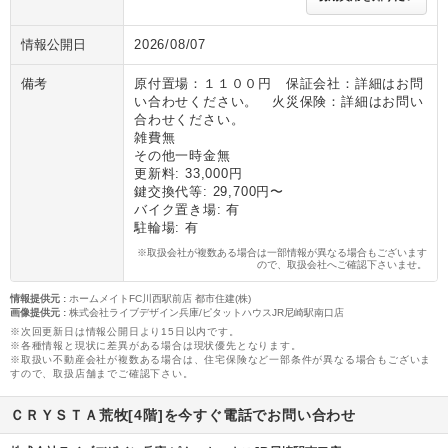
情報公開日
2026/08/07
備考
原付置場：１１００円 保証会社：詳細はお問
い合わせください。 火災保険：詳細はお問い
合わせください。
雑費無
その他一時金無
更新料: 33,000円
鍵交換代等: 29,700円〜
バイク置き場: 有
駐輪場: 有
※取扱会社が複数ある場合は一部情報が異なる場合もございます
ので、取扱会社へご確認下さいませ。
情報提供元
:
ホームメイトFC川西駅前店 都市住建(株)
画像提供元
:
株式会社ライブデザイン兵庫/ピタットハウスJR尼崎駅南口店
※次回更新日は情報公開日より15日以内です。
※各種情報と現状に差異がある場合は現状優先となります。
※取扱い不動産会社が複数ある場合は、住宅保険など一部条件が異なる場合もございま
すので、取扱店舗までご確認下さい。
ＣＲＹＳＴＡ荒牧[4階]を今すぐ電話でお問い合わせ