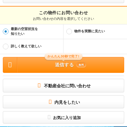
取引態様
媒介
この物件にお問い合わせ
お問い合わせの内容を選択してください
物件管理番号
1160791527
最新の空室状況を
※お問い合わせの際には、担当者へ物件管理番号をお伝えください。
物件を実際に見たい
知りたい
物件に関する情報
物件の所在地 : 兵庫県伊丹市荒牧南２丁目 / 交通の利便 : 福知山線/中山寺 徒歩19
詳しく教えて欲しい
分、阪急電鉄宝塚線/中山観音 徒歩29分、阪急電鉄宝塚線/宝塚 徒歩50分 / 面積 : 5
5.1m² / 築年月 : 2011年02月 / 賃料 : 8.9万円 / 管理費又は共益費等 : 5,000円 /
礼金等 : 16.0万円 / 敷金 : 無料、保証金等 : －、 償却、敷引 : － / 住宅総合保険等
かんたん30秒で完了!
の損害保険料 : 要 / その他 : 原付置場：１１００円 保証会社：詳細はお問い合わ
せください。 火災保険：詳細はお問い合わせください。 雑費無 その他一時金無
送信する
無料
更新料: 33,000円 鍵交換代等: 29,700円〜 バイク置き場: 有 駐輪場: 有 / 駐車場 :
空有 月額:11,000円
掲載中の物件について、お気軽におくださいませ♪
所属団体
不動産会社に問い合わせ
(公社)全日本不動産協会
(公社)近畿地区不動産公正取引協議会
－
内見をしたい
お気に入り追加