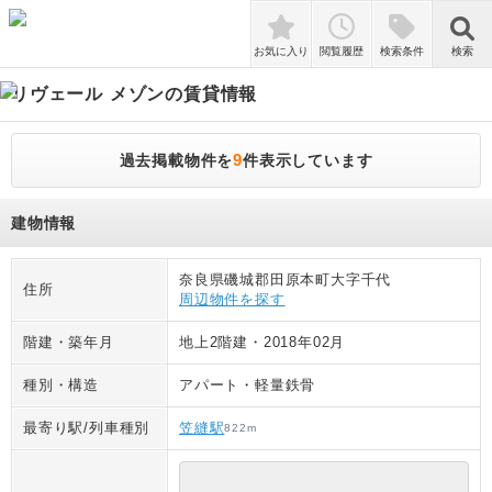
検索
お気に入り
閲覧履歴
検索条件
検索
リヴェール メゾン
の賃貸情報
9
過去掲載物件を
件表示しています
建物情報
奈良県磯城郡田原本町大字千代
住所
周辺物件を探す
階建・築年月
地上2階建
・
2018年02月
種別・構造
アパート
・
軽量鉄骨
最寄り駅/列車種別
笠縫駅
822
m