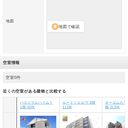
地図
地図で確認
location_on
空室情報
空室0件
近くの空室がある建物と比較する
パストラルハイムⅠ
ルートツエルヴ 3階
オーエム八千
1階 3DK
1LDK
階 2LDK