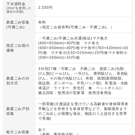
下水道料金
2,530円
(20m³を使用した
場合の月額)
家庭ごみ収集
有料
(可燃ごみ)
（
指定ごみ袋有料(可燃ごみ・不燃ごみ)。
）
・可燃ごみ/不燃ごみ共通(税込)マチ無大
(800×650mm)=40円/枚 マチ有大
指定ごみ袋の
(900×450mm)=40円/枚マチ有中(760×420mm)=30
価格
円/枚 マチ有小(530×320mm)=20円/枚マチ有特小
(500×260mm)=15円/枚
3分別17種〔可燃ごみ 不燃ごみ 資源ごみ(缶類、
びん類[ビールびん、一升びん、透明駄びん、茶色駄
家庭ごみの分
びん、その他の色駄びん]、布類、紙類[新聞紙類、
別方式
雑誌類、ダンボール、牛乳パック類]、乾電池・水銀
体温計・ライター、蛍光灯、傘、ペットボトル)〕
拠点回収：使用済小型家電 使用済食用油
一部実施(介護認定を受けている高齢者や身体障害者
家庭ごみ戸別
手帳などを所有する単身世帯などで、集積場所まで
収集
のごみ出しが困難な場合、相談のうえ該当する世帯
で実施)
あり
粗大ごみ収集
（
有料。事前申込制。
）