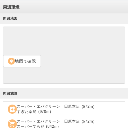
周辺環境
周辺地図
地図で確認
location_on
周辺施設
スーパー・エバグリーン 田原本店
(
672
m)
local_pharmacy
すぎた薬局
(
970
m)
スーパー・エバグリーン 田原本店
(
672
m)
shopping_cart
スーパーてらだ
(
842
m)