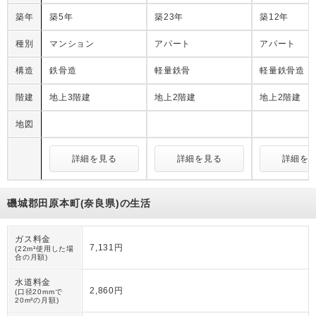
築年
築5年
築23年
築12年
種別
マンション
アパート
アパート
構造
鉄骨造
軽量鉄骨
軽量鉄骨造
階建
地上3階建
地上2階建
地上2階建
地図
詳細を見る
詳細を見る
詳細を
磯城郡田原本町(奈良県)の生活
ガス料金
7,131円
(22m³使用した場
合の月額)
水道料金
2,860円
(口径20mmで
20m³の月額)