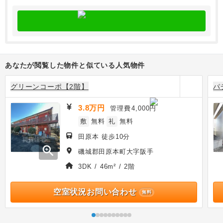
あなたが閲覧した物件と似ている人気物件
グリーンコーポ【2階】
パ
3.8万円
管理費
4,000円
敷
無料
礼
無料
田原本 徒歩10分
zoom_in
磯城郡田原本町大字阪手
3DK / 46m² / 2階
空室状況お問い合わせ
無料