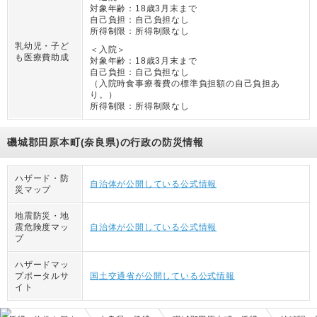
対象年齢：
18歳3月末まで
自己負担：
自己負担なし
所得制限：
所得制限なし
乳幼児・子ど
＜入院＞
も医療費助成
対象年齢：
18歳3月末まで
自己負担：
自己負担なし
（
入院時食事療養費の標準負担額の自己負担あ
り。
）
所得制限：
所得制限なし
磯城郡田原本町(奈良県)の行政の防災情報
ハザード・防
自治体が公開している公式情報
災マップ
地震防災・地
震危険度マッ
自治体が公開している公式情報
プ
ハザードマッ
プポータルサ
国土交通省が公開している公式情報
イト