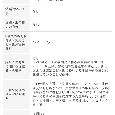
結婚祝いの有
なし
無
妊娠・出産祝
なし
いの有無
0歳児の認可保
育所・認定こ
49,400円/月
ども園月額保
育料
あり
認可外保育所
（
満3歳児以上の在園児に係る給食費の補助。月
に預ける保護
7,030円を上限。県の指導監査基準を満たし、新制
者への補助
度または認定こども園に移行する希望がある施設に
在籍していることが条件。
）
(1)9年間を見通して学習を進めることができ、世代
間交流も可能な小中一貫教育導入の取り組み。(2)関
子育て関連の
係各課との連携およびNPOとの協働により、発達障
独自の取り組
がい児とその保護者に対する支援を行う。(3)保育
み
所・幼稚園・小中学校すべてで巡回カウンセリング
を実施。
＜通院＞