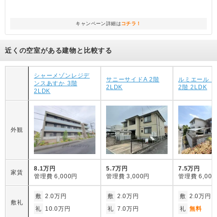
キャンペーン詳細は
コチラ！
近くの空室がある建物と比較する
シャーメゾンレジデ
サニーサイドA 2階
ルミエール 
ンスあすか 3階
2LDK
2階 2LDK
2LDK
外観
8.1万円
5.7万円
7.5万円
家賃
管理費
6,000円
管理費
3,000円
管理費
6,00
敷
2.0万円
敷
2.0万円
敷
2.0万円
敷礼
礼
10.0万円
礼
7.0万円
礼
無料