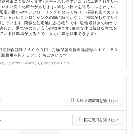
防犯対策につながります♪お手入れしやすいように工夫されている
ちやすい洗面化粧台があります♪新しい日々を送るにふさわしい、
全居室が扱いやすいフローリングとなっており、掃除も楽々カンタ
っているためコンロとシンクの間に隙間がなく、掃除がしやすいシ
用しています♪閑静な住宅地にある物件です♪駐輪場付きの物件で
に適した、通気性の良い安心の物件です♪健康な体は新鮮な空気を
いている駐車場があるので、近くに車を駐車できます♪
 月初回保証料３５０００円、月額保証料賃料等総額の１％＋８０
更新費用を抑えるプランもございます！
異なりますのでご確認のうえお問い合わせください。
い。
入居可能時期を知りたい
い。
初期費用を知りたい