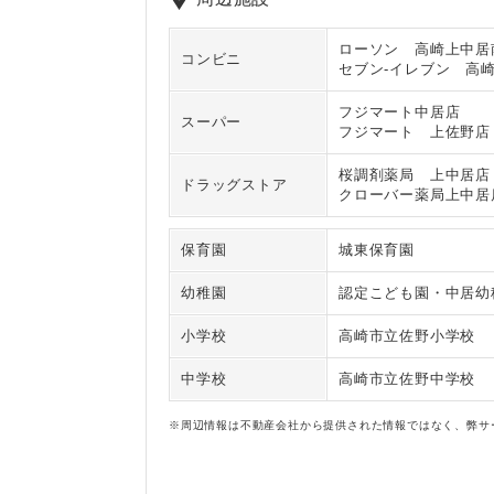
ローソン 高崎上中居
コンビニ
セブン‐イレブン 高
フジマート中居店
スーパー
フジマート 上佐野店
桜調剤薬局 上中居店
ドラッグストア
クローバー薬局上中居
保育園
城東保育園
幼稚園
認定こども園・中居幼
小学校
高崎市立佐野小学校
中学校
高崎市立佐野中学校
※周辺情報は不動産会社から提供された情報ではなく、弊サ