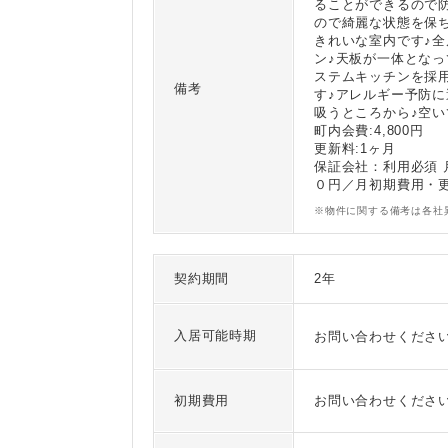
ることができるので
ので綺麗な状態を保
きれいな室内です♪
ン♪天板が一体とな
ステムキッチンを採
備考
す♪アレルギー予防
吸うところから♪空
町内会費:4,800円
更新料:1ヶ月
保証会社：利用必須
０円／月初期費用・
※物件に関する備考は各社
契約期間
2年
入居可能時期
お問い合わせくださ
初期費用
お問い合わせくださ