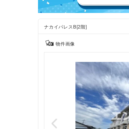
ナカイパレスB[2階]
物件画像