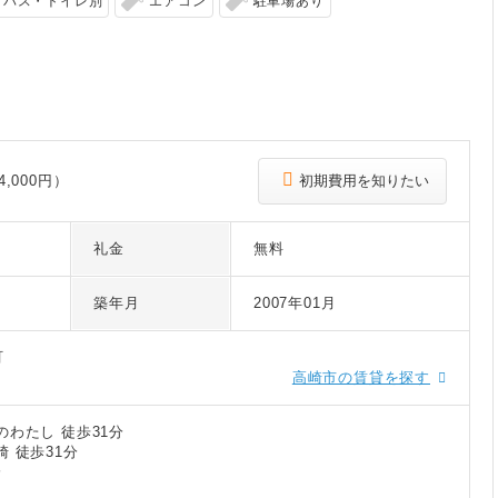
バス・トイレ別
エアコン
駐車場あり
,000円）
初期費用を知りたい
礼金
無料
築年月
2007年01月
町
高崎市の賃貸を探す
のわたし 徒歩31分
 徒歩31分
分