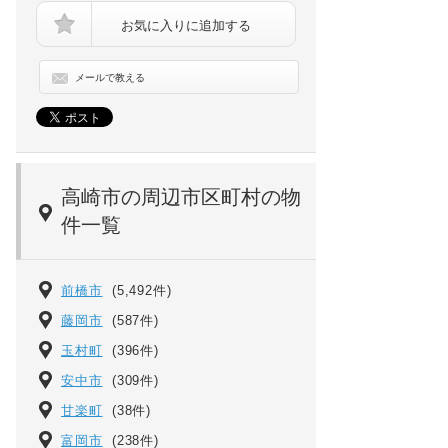
お気に入りに追加する
メールで教える
ナカイパレスB[2階]の高崎、前橋のお部屋探しはエンドスケープ
高崎市の周辺市区町村の物
想お聞
件一覧
前橋市
(5,492件)
藤岡市
(587件)
玉村町
(396件)
安中市
(309件)
甘楽町
(38件)
富岡市
(238件)