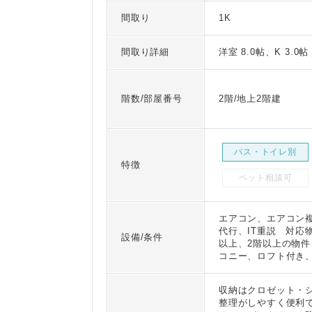
間取り
1K
間取り詳細
洋室 8.0帖、K 3.0帖
階数/部屋番号
2階/地上2階建
バス・トイレ別
特徴
ペット相談可
エアコン、エアコン
代行、IT重説 対応
設備/条件
以上、2階以上の物
コニー、ロフト付き
収納はクロゼット・
整理がしやすく便利