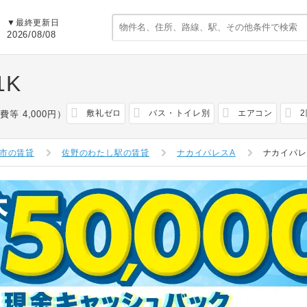
▼最終更新日
2026/08/08
1K
敷礼ゼロ
バス・トイレ別
エアコン
費等 4,000円）
市の賃貸
佐野のわたし駅の賃貸
ナカイパレスA
ナカイパレ