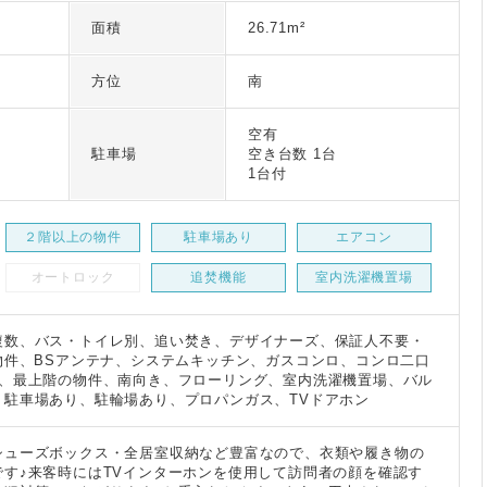
面積
26.71m²
方位
南
空有
駐車場
空き台数 1台
1台付
２階以上の物件
駐車場あり
エアコン
オートロック
追焚機能
室内洗濯機置場
複数、バス・トイレ別、追い焚き、デザイナーズ、保証人不要・
物件、BSアンテナ、システムキッチン、ガスコンロ、コンロ二口
件、最上階の物件、南向き、フローリング、室内洗濯機置場、バル
、駐車場あり、駐輪場あり、プロパンガス、TVドアホン
シューズボックス・全居室収納など豊富なので、衣類や履き物の
です♪来客時にはTVインターホンを使用して訪問者の顔を確認す