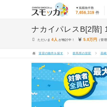
賃貸スモッカ
▼掲載物件数
7,656,319
件
ナカイパレスB[2階]
4人
5.0
万円
ただいま
が検討中！
（管理
賃貸の物件を探す
群馬県の賃貸
高崎