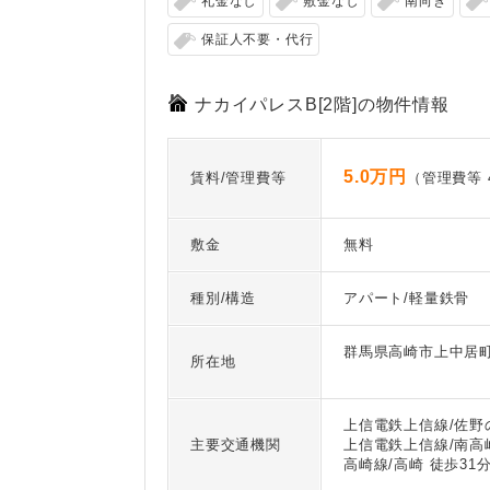
礼金なし
敷金なし
南向き
保証人不要・代行
ナカイパレスB[2階]の物件情報
5.0万円
賃料/管理費等
（管理費等 4
敷金
無料
種別/構造
アパート/軽量鉄骨
群馬県高崎市上中居
所在地
上信電鉄上信線/佐野
主要交通機関
上信電鉄上信線/南高崎
高崎線/高崎 徒歩31