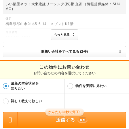
いい部屋ネット大東建託リーシング(株)郡山店 （情報提供媒体：SUU
MO）
住所
福島県郡山市並木5-6-14 メゾンドK1階
電話番号
もっと見る
024-921-7266
免許番号
国土交通大臣(2)第9120号
取扱い会社をすべて見る (2件)
取引態様
仲介
この物件にお問い合わせ
お問い合わせの内容を選択してください
物件管理番号
100505498435
最新の空室状況を
※お問い合わせの際には、担当者へ物件管理番号をお伝えください。
物件を実際に見たい
知りたい
物件に関する情報
物件の所在地 : 福島県郡山市富田町字天神林 / 交通の利便 : ＪＲ東北本線/郡山駅 バ
詳しく教えて欲しい
ス24分 (バス停)富田中学校 歩1分、ＪＲ磐越西線/郡山富田駅 歩12分 / 面積 : 35.3
5m² / 築年月 : 2016年03月 / 賃料 : 5.5万円 / 管理費又は共益費等 : 3,000円 / 礼
金等 : 無料 / 敷金 : 無料、保証金等 : －、 償却、敷引 : － / 住宅総合保険等の損害
かんたん30秒で完了!
保険料 : 要 / その他 : 消毒代18920円(入居時)、クリーニング代58300円(入居時)、
鍵代3300円(入居時)、Ｎサポート1210円(毎月)、※法人契約時礼金１ヶ月発生※短
送信する
無料
期解約違約金あり 更新料 賃料1.00ヶ月分 二人入居可 保証会社利用必 初回保証
料：月額請求額の３０％ 継続保証料：１０，０００円／１年毎 / 駐車場 : 付無料