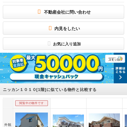
お部屋さがしはいい部屋ネットの大東建託で！
オンライン契約・初期費用クレジットカード払い、現地待ち合わせなどのお客様対
不動産会社に問い合わせ
応も可能です。なんでもお気軽にご相談ください♪
所属団体
（公財）日本賃貸住宅管理協会会員
内見をしたい
（公社）首都圏不動産公正取引協議会加盟
お気に入り追加
ニッカン１０１０[1階]に似ている物件と比較する
閲覧中の物件です
外観