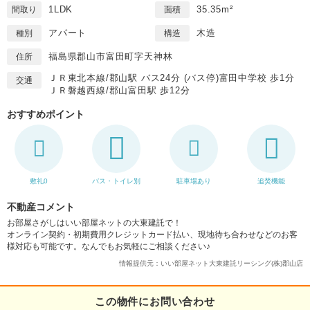
1LDK
35.35m²
間取り
面積
アパート
木造
種別
構造
福島県郡山市富田町字天神林
住所
ＪＲ東北本線/郡山駅 バス24分 (バス停)富田中学校 歩1分
交通
ＪＲ磐越西線/郡山富田駅 歩12分
おすすめポイント
敷礼0
バス・トイレ別
駐車場あり
追焚機能
不動産コメント
お部屋さがしはいい部屋ネットの大東建託で！
オンライン契約・初期費用クレジットカード払い、現地待ち合わせなどのお客
様対応も可能です。なんでもお気軽にご相談ください♪
情報提供元：いい部屋ネット大東建託リーシング(株)郡山店
この物件にお問い合わせ