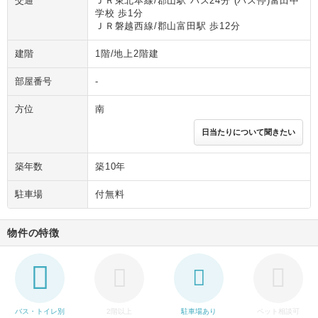
交通
ＪＲ東北本線/郡山駅 バス24分 (バス停)富田中
学校 歩1分
ＪＲ磐越西線/郡山富田駅 歩12分
建階
1階/地上2階建
部屋番号
-
方位
南
日当たりについて聞きたい
築年数
築10年
駐車場
付無料
物件の特徴
バス・トイレ別
2階以上
駐車場あり
ペット相談可