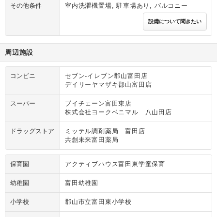
その他条件
室内洗濯機置場, 駐車場あり, バルコニー
設備について聞きたい
周辺施設
コンビニ
セブン‐イレブン郡山富田店
デイリーヤマザキ郡山富田店
スーパー
ブイチェーン富田東店
株式会社ヨークベニマル 八山田店
ドラッグストア
ミッテル調剤薬局 富田店
共創未来富田薬局
保育園
アクティブハウス富田東学童保育
幼稚園
富田幼稚園
小学校
郡山市立富田東小学校