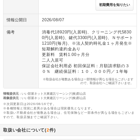
初期費用を知りたい
情報公開日
2026/08/07
備考
消毒代18920円(入居時)、クリーニング代5830
0円(入居時)、鍵代3300円(入居時)、Ｎサポート
1210円(毎月)、※法人契約時礼金１ヶ月発生※
短期解約違約金あり
更新料 賃料1.00ヶ月分
二人入居可
保証会社利用必 初回保証料：月額請求額の３
０％ 継続保証料：１０，０００円／１年毎
※取扱会社が複数ある場合は一部情報が異なる場合もございます
ので、取扱会社へご確認下さいませ。
情報提供元
:
いい部屋ネット大東建託リーシング(株)郡山店
画像提供元
:
いい部屋ネット大東建託リーシング(株)郡山店
※次回更新日は2026/08/16です。
※各種情報と現状に差異がある場合は現状優先となります。
※取扱い不動産会社が複数ある場合は、住宅保険など一部条件が異なる場合もございま
すので、取扱店舗までご確認下さい。
取扱い会社について(
2
件)