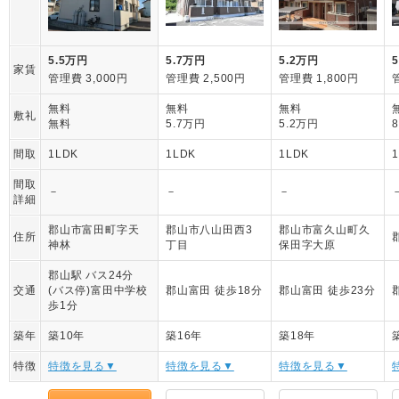
5.5万円
5.7万円
5.2万円
家賃
管理費 3,000円
管理費 2,500円
管理費 1,800円
無料
無料
無料
敷礼
無料
5.7万円
5.2万円
間取
1LDK
1LDK
1LDK
間取
－
－
－
詳細
郡山市富田町字天
郡山市八山田西3
郡山市富久山町久
住所
神林
丁目
保田字大原
郡山駅 バス24分
交通
(バス停)富田中学校
郡山富田 徒歩18分
郡山富田 徒歩23分
歩1分
築年
築10年
築16年
築18年
特徴
特徴を見る▼
特徴を見る▼
特徴を見る▼