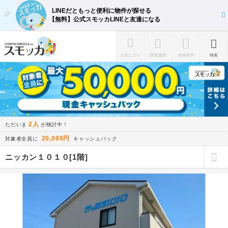
LINEだともっと便利に物件が探せる
【無料】公式スモッカLINEと友達になる
お気に入り
閲覧履歴
検索条件
検索
2人
ただいま
が検討中！
20,000円
対象者全員に
キャッシュバック
ニッカン１０１０[1階]