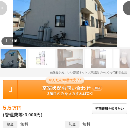
1/18
画像提供元：いい部屋ネット大東建託リーシング(株)郡山店
かんたん30秒で完了!
空室状況お問い合わせ
無料
2項目のみを入力すればOK!
5.5
万円
初期費用を知りたい
(管理費等:3,000円)
無料
無料
敷金
礼金