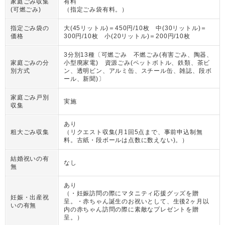
家庭ごみ収集
有料
(可燃ごみ)
（
指定ごみ袋有料。
）
指定ごみ袋の
大(45リットル)＝450円/10枚 中(30リットル)＝
価格
300円/10枚 小(20リットル)＝200円/10枚
3分別13種〔可燃ごみ 不燃ごみ(有害ごみ、陶器、
家庭ごみの分
小型廃家電) 資源ごみ(ペットボトル、鉄類、茶ビ
別方式
ン、透明ビン、アルミ缶、スチール缶、雑誌、段ボ
ール、新聞)〕
家庭ごみ戸別
実施
収集
あり
粗大ごみ収集
（
リクエスト収集(月1回5点まで、事前申込制無
料。古紙・段ボールは点数に数えない)。
）
結婚祝いの有
なし
無
あり
（
・妊娠訪問の際にマタニティ応援グッズを贈
妊娠・出産祝
呈。・赤ちゃん誕生のお祝いとして、生後2ヶ月以
いの有無
内の赤ちゃん訪問の際に素敵なプレゼントを贈
呈。
）