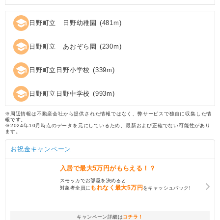
school
日野町立 日野幼稚園
(
481
m)
school
日野町立 あおぞら園
(
230
m)
school
日野町立日野小学校
(
339
m)
school
日野町立日野中学校
(
993
m)
※周辺情報は不動産会社から提供された情報ではなく、弊サービスで独自に収集した情
報です。
※2024年10月時点のデータを元にしているため、最新および正確でない可能性があり
ます。
お祝金キャンペーン
入居で
最大5万円
がもらえる！？
スモッカでお部屋を決めると
もれなく
最大5万円
対象者全員に
をキャッシュバック!
キャンペーン詳細は
コチラ！