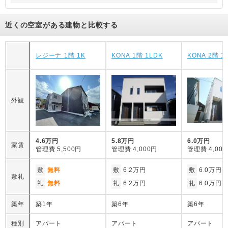
近くの空室がある建物と比較する
レジーナ 1階 1K
KONA 1階 1LDK
KONA 2階 1
外観
4.6万円
5.8万円
6.0万円
家賃
管理費
5,500円
管理費
4,000円
管理費
4,00
敷
無料
敷
6.2万円
敷
6.0万円
敷礼
礼
無料
礼
6.2万円
礼
6.0万円
築年
築1年
築6年
築6年
種別
アパート
アパート
アパート