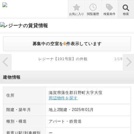
検索
お気に入り
閲覧履歴
検索条件
検索
レジーナ
の賃貸情報
6
募集中の空室を
件表示しています
zoom_in
レジーナ【101号室】の外観
1
/
19
建物情報
滋賀県蒲生郡日野町大字大窪
住所
周辺物件を探す
階建・築年月
地上2階建
・
2025年01月
種別・構造
アパート
・
鉄骨造
最寄り駅/列車種別
ー