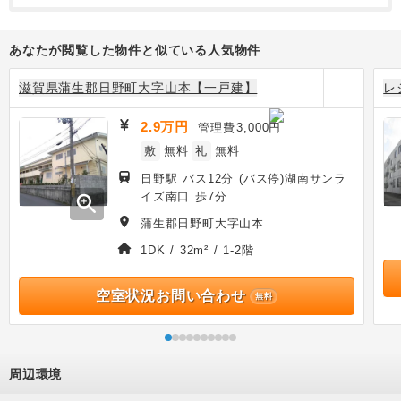
あなたが閲覧した物件と似ている人気物件
滋賀県蒲生郡日野町大字山本【一戸建】
レ
2.9万円
管理費
3,000円
敷
無料
礼
無料
日野駅 バス12分 (バス停)湖南サンラ
イズ南口 歩7分
zoom_in
蒲生郡日野町大字山本
1DK / 32m² / 1-2階
空室状況お問い合わせ
無料
周辺環境