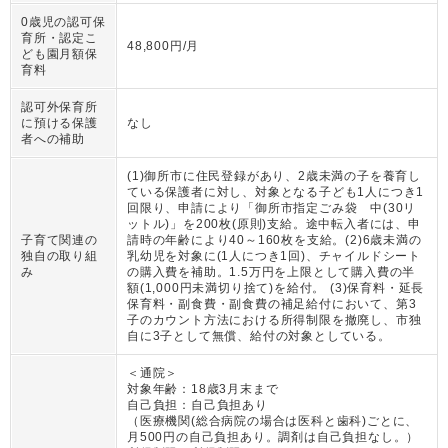
0歳児の認可保
育所・認定こ
48,800円/月
ども園月額保
育料
認可外保育所
に預ける保護
なし
者への補助
(1)御所市に住民登録があり、2歳未満の子を養育し
ている保護者に対し、対象となる子ども1人につき1
回限り、申請により「御所市指定ごみ袋 中(30リ
ットル)」を200枚(原則)支給。途中転入者には、申
子育て関連の
請時の年齢により40～160枚を支給。(2)6歳未満の
独自の取り組
乳幼児を対象に(1人につき1回)、チャイルドシート
み
の購入費を補助。1.5万円を上限として購入費の半
額(1,000円未満切り捨て)を給付。 (3)保育料・延長
保育料・副食費・副食費の補足給付において、第3
子のカウント方法における所得制限を撤廃し、市独
自に3子として無償、給付の対象としている。
＜通院＞
対象年齢：
18歳3月末まで
自己負担：
自己負担あり
（
医療機関(総合病院の場合は医科と歯科)ごとに、
月500円の自己負担あり。調剤は自己負担なし。
）