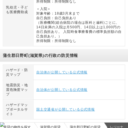
所得制限：
所得制限なし
乳幼児・子ど
＜入院＞
も医療費助成
対象年齢：
18歳3月末まで
自己負担：
自己負担あり
（
医療機関(総合病院の場合は医科と歯科)ごとに、
14日未満の入院は月500円、14日以上は1,000円の
自己負担あり。 入院時食事療養費の標準負担額の自
己負担あり。
）
所得制限：
所得制限なし
蒲生郡日野町(滋賀県)の行政の防災情報
ハザード・防
自治体が公開している公式情報
災マップ
地震防災・地
震危険度マッ
自治体が公開している公式情報
プ
ハザードマッ
プポータルサ
国土交通省が公開している公式情報
イト
賃貸の物件を探す
滋賀県の賃貸
蒲生郡日野町の賃貸
レジーナ