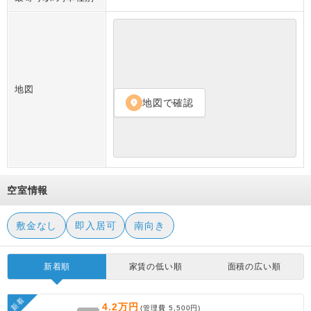
地図
地図で確認
location_on
空室情報
敷金なし
即入居可
南向き
新着順
家賃の低い順
面積の広い順
新着
4.2万円
(管理費
5,500円
)