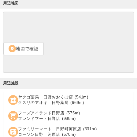
周辺地図
地図で確認
location_on
周辺施設
ヤクゴ薬局 日野おおくぼ店
(
541
m)
local_pharmacy
クスリのアオキ 日野薬局
(
669
m)
フーズアイランド日野店
(
575
m)
shopping_cart
フレンドマート日野店
(
988
m)
ファミリーマート 日野町河原店
(
331
m)
local_convenience_store
ローソン日野 河原店
(
570
m)