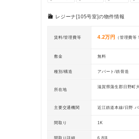
レジーナ[105号室]の物件情報
4.2万円
賃料/管理費等
（管理費等 5
敷金
無料
種別/構造
アパート/鉄骨造
滋賀県蒲生郡日野町大
所在地
主要交通機関
近江鉄道本線/日野 バ
間取り
1K
間取り詳細
6.8洋