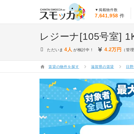
賃貸スモッカ
▼掲載物件数
7,641,958
件
レジーナ[105号室]
1
4人
4.2
万円
ただいま
が検討中！
（管理
賃貸の物件を探す
滋賀県の賃貸
日野