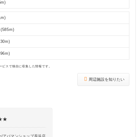
m)
m)
585m)
30m)
96m)
ービスで独自に収集した情報です。
周辺施設を知りたい
★★
ー/アパマンショップ長浜店