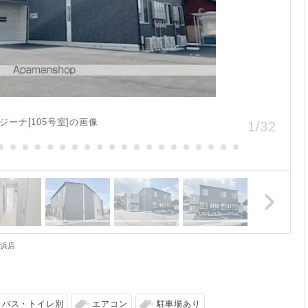
ジーナ[105号室]の画像
1
/
32
長浜店
バス・トイレ別
エアコン
駐車場あり