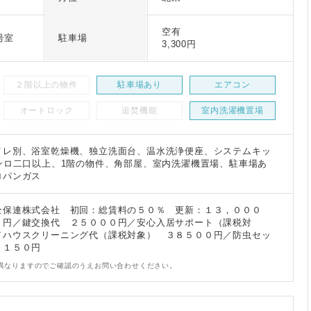
空有
号室
駐車場
3,300円
２階以上の物件
駐車場あり
エアコン
オートロック
追焚機能
室内洗濯機置場
イレ別、浴室乾燥機、独立洗面台、温水洗浄便座、システムキッ
ンロ二口以上、1階の物件、角部屋、室内洗濯機置場、駐車場あ
ロパンガス
全保連株式会社 初回：総賃料の５０％ 更新：１３，０００
０円／鍵交換代 ２５０００円／安心入居サポート（課税対
／ハウスクリーニング代（課税対象） ３８５００円／防虫セッ
９１５０円
異なりますのでご確認のうえお問い合わせください。