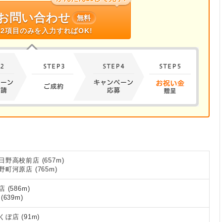
お問い合わせ
無料
2項目のみを入力すればOK!
野高校前店 (657m)
河原店 (765m)
(586m)
639m)
店 (91m)