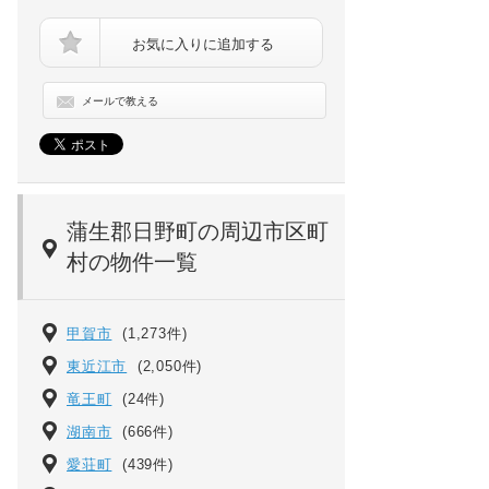
お気に入りに追加する
メールで教える
レジーナ[105号室]の画像
蒲生郡日野町の周辺市区町
村の物件一覧
甲賀市
(1,273件)
東近江市
(2,050件)
竜王町
(24件)
湖南市
(666件)
愛荘町
(439件)