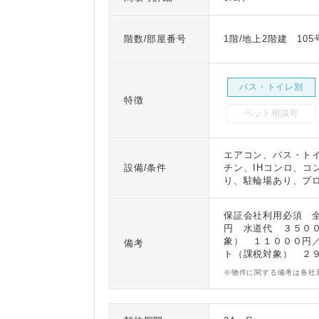
階数/部屋番号
1階/地上2階建 105
バス・トイレ別
特徴
ペット相談可
エアコン、バス・ト
設備/条件
チン、IHコンロ、コ
り、駐輪場あり、プ
保証会社利用必須 
円 水道代 ３５０
象） １１０００円
備考
ト（課税対象） ２
※物件に関する備考は各社