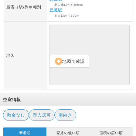
北口出口
から
895
m
最寄り駅/列車種別
要町駅
５出口
から
873
m
地図
地図で確認
location_on
空室情報
敷金なし
即入居可
南向き
新着順
家賃の低い順
面積の広い順