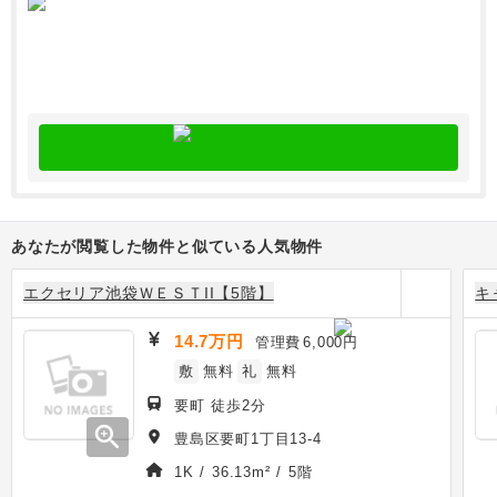
あなたが閲覧した物件と似ている人気物件
エクセリア池袋ＷＥＳＴII【5階】
キ
14.7万円
管理費
6,000円
敷
無料
礼
無料
要町 徒歩2分
zoom_in
豊島区要町1丁目13-4
1K / 36.13m² / 5階