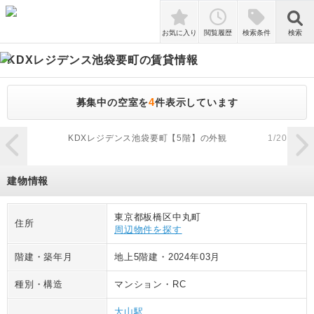
検索
お気に入り
閲覧履歴
検索条件
検索
KDXレジデンス池袋要町
の賃貸情報
4
募集中の空室を
件表示しています
zoom_in
KDXレジデンス池袋要町【5階】の外観
1
/
20
建物情報
東京都板橋区中丸町
住所
周辺物件を探す
階建・築年月
地上5階建
・
2024年03月
種別・構造
マンション
・
RC
大山駅