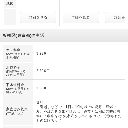
地図
詳細を見る
詳細を見る
詳細を
板橋区(東京都)の生活
ガス料金
3,926円
(22m³使用した場
合の月額)
水道料金
2,816円
(口径20mmで
20m³の月額)
下水道料金
2,068円
(20m³を使用した
場合の月額)
無料
（
引越しなどで、1日に10kg以上の資源、可燃ご
家庭ごみ収集
み、不燃ごみを出す場合は、通常とは別に臨時に有
(可燃ごみ)
料にて収集を行う(家庭から出るもので、分別された
ものに限る)。
）