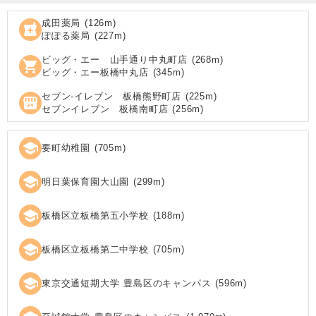
成田薬局
(
126
m)
local_pharmacy
ぽぽる薬局
(
227
m)
ビッグ・エー 山手通り中丸町店
(
268
m)
shopping_cart
ビッグ・エー板橋中丸店
(
345
m)
セブン‐イレブン 板橋熊野町店
(
225
m)
local_convenience_store
セブンイレブン 板橋南町店
(
256
m)
school
要町幼稚園
(
705
m)
school
明日葉保育園大山園
(
299
m)
school
板橋区立板橋第五小学校
(
188
m)
school
板橋区立板橋第二中学校
(
705
m)
school
東京交通短期大学 豊島区のキャンパス
(
596
m)