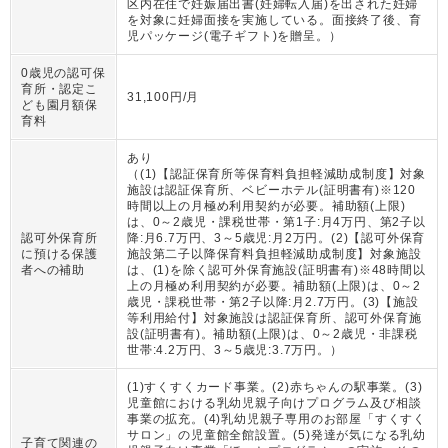
区内在住で妊娠届出書(妊婦転入届)を出された妊婦
を対象に妊婦面接を実施している。面接終了後、育
児パッケージ(電子ギフト)を贈呈。
）
0歳児の認可保
育所・認定こ
31,100円/月
ども園月額保
育料
あり
（
(1)【認証保育所等保育料負担軽減助成制度】対象
施設は認証保育所、ベビーホテル(証明書有)※120
時間以上の月極め利用契約が必要。補助額(上限)
は、0～2歳児・課税世帯・第1子:月4万円、第2子以
認可外保育所
降:月6.7万円、3～5歳児:月2万円。(2)【認可外保育
に預ける保護
施設第二子以降保育料負担軽減助成制度】対象施設
者への補助
は、(1)を除く認可外保育施設(証明書有)※48時間以
上の月極め利用契約が必要。補助額(上限)は、0～2
歳児・課税世帯・第2子以降:月2.7万円。(3)【施設
等利用給付】対象施設は認証保育所、認可外保育施
設(証明書有)。補助額(上限)は、0～2歳児・非課税
世帯:4.2万円、3～5歳児:3.7万円。
）
(1)すくすくカード事業。(2)赤ちゃんの駅事業。(3)
児童館における乳幼児親子向けプログラム及び相談
事業の拡充。(4)乳幼児親子専用のお部屋「すくすく
サロン」の児童館全館設置。(5)発達が気になる乳幼
子育て関連の