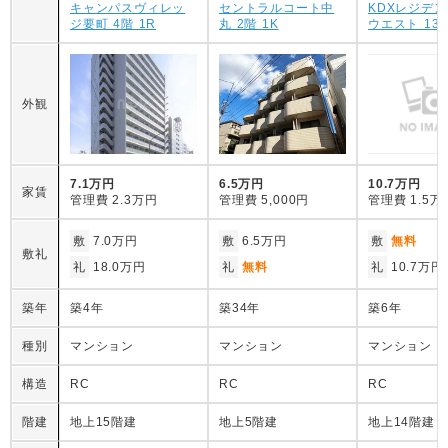
キャンパスヴィレッ
セントラルコート中
KDXレジデ
ジ要町 4階 1R
丸 2階 1K
ウエスト 13階
外観
7.1万円
6.5万円
10.7万円
家賃
管理費
2.3万円
管理費
5,000円
管理費
1.5万
敷
7.0万円
敷
6.5万円
敷
無料
敷礼
礼
18.0万円
礼
無料
礼
10.7万円
築年
築4年
築34年
築6年
種別
マンション
マンション
マンション
構造
RC
RC
RC
階建
地上15階建
地上5階建
地上14階建