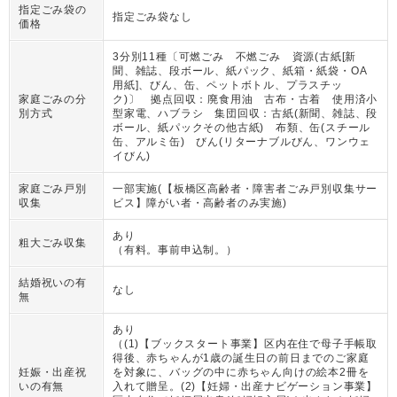
指定ごみ袋の
指定ごみ袋なし
価格
3分別11種〔可燃ごみ 不燃ごみ 資源(古紙[新
聞、雑誌、段ボール、紙パック、紙箱・紙袋・OA
用紙]、びん、缶、ペットボトル、プラスチッ
家庭ごみの分
ク)〕 拠点回収：廃食用油 古布・古着 使用済小
別方式
型家電、ハブラシ 集団回収：古紙(新聞、雑誌、段
ボール、紙パックその他古紙) 布類、缶(スチール
缶、アルミ缶) びん(リターナブルびん、ワンウェ
イびん)
家庭ごみ戸別
一部実施(【板橋区高齢者・障害者ごみ戸別収集サー
収集
ビス】障がい者・高齢者のみ実施)
あり
粗大ごみ収集
（
有料。事前申込制。
）
結婚祝いの有
なし
無
あり
（
(1)【ブックスタート事業】区内在住で母子手帳取
得後、赤ちゃんが1歳の誕生日の前日までのご家庭
妊娠・出産祝
を対象に、バッグの中に赤ちゃん向けの絵本2冊を
いの有無
入れて贈呈。(2)【妊婦・出産ナビゲーション事業】