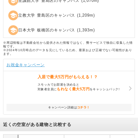
school
至誠館大学 豊島区のキャンパス
(
1,070
m)
school
立教大学 豊島区のキャンパス
(
1,209
m)
school
日本大学 板橋区のキャンパス
(
1,393
m)
※周辺情報は不動産会社から提供された情報ではなく、弊サービスで独自に収集した情
報です。
※2024年10月時点のデータを元にしているため、最新および正確でない可能性があり
ます。
お祝金キャンペーン
入居で
最大5万円
がもらえる！？
スモッカでお部屋を決めると
もれなく
最大5万円
対象者全員に
をキャッシュバック!
キャンペーン詳細は
コチラ！
近くの空室がある建物と比較する