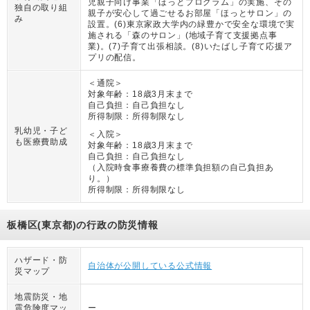
児親子向け事業「ほっとプログラム」の実施、その
独自の取り組
親子が安心して過ごせるお部屋「ほっとサロン」の
み
設置。(6)東京家政大学内の緑豊かで安全な環境で実
施される「森のサロン」(地域子育て支援拠点事
業)。(7)子育て出張相談。(8)いたばし子育て応援ア
プリの配信。
＜通院＞
対象年齢：
18歳3月末まで
自己負担：
自己負担なし
所得制限：
所得制限なし
乳幼児・子ど
＜入院＞
も医療費助成
対象年齢：
18歳3月末まで
自己負担：
自己負担なし
（
入院時食事療養費の標準負担額の自己負担あ
り。
）
所得制限：
所得制限なし
板橋区(東京都)の行政の防災情報
ハザード・防
自治体が公開している公式情報
災マップ
地震防災・地
震危険度マッ
ー