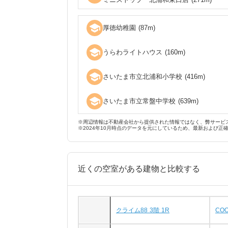
school
厚徳幼稚園
(
87
m)
school
うらわライトハウス
(
160
m)
school
さいたま市立北浦和小学校
(
416
m)
school
さいたま市立常盤中学校
(
639
m)
※周辺情報は不動産会社から提供された情報ではなく、弊サービ
※2024年10月時点のデータを元にしているため、最新および正
近くの空室がある建物と比較する
クライム88 3階 1R
CO