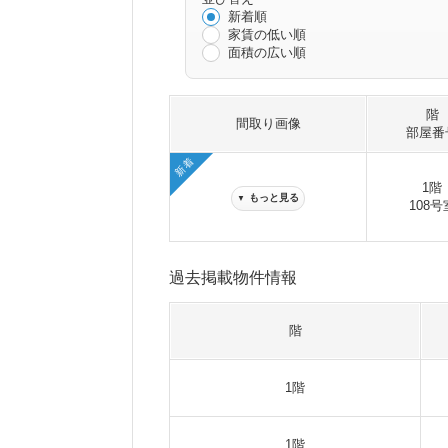
新着順
家賃の低い順
面積の広い順
階
間取り画像
部屋番
新着
1階
もっと見る
▼
108号
過去掲載物件情報
階
1階
1階