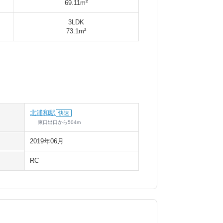
69.11m²
3LDK
73.1m²
北浦和駅
快速
東口出口
から
504
m
2019年06月
RC