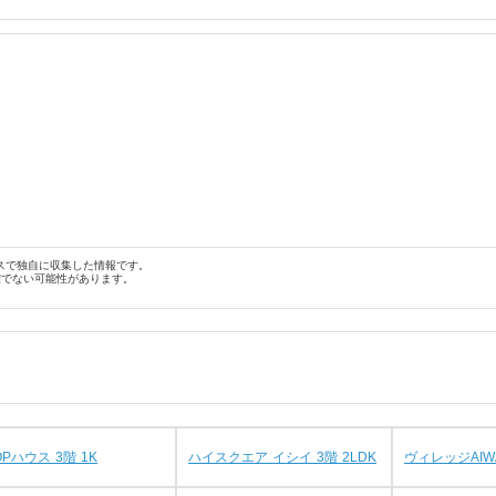
スで独自に収集した情報です。
確でない可能性があります。
OPハウス 3階 1K
ハイスクエア イシイ 3階 2LDK
ヴィレッジAIWA