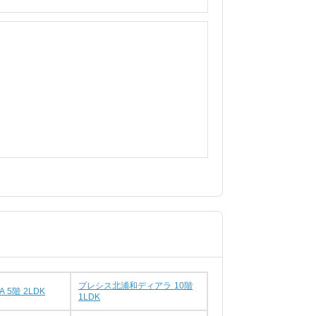
プレシス北浦和ディアラ 10階
 5階 2LDK
1LDK