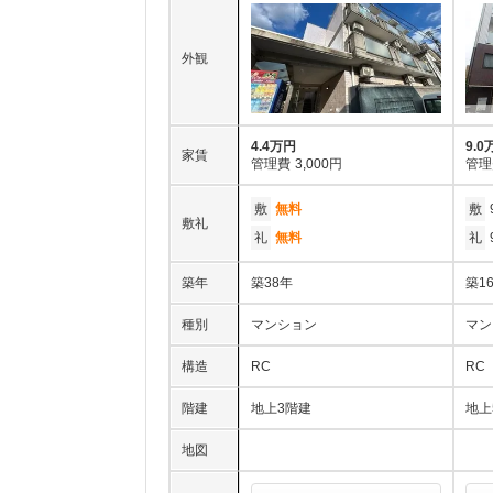
外観
4.4万円
9.0
家賃
管理費
3,000円
管理
敷
無料
敷
敷礼
礼
無料
礼
築年
築38年
築1
種別
マンション
マン
構造
RC
RC
階建
地上3階建
地上
地図