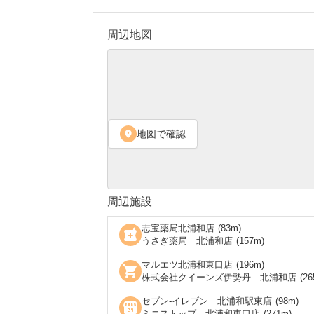
周辺地図
地図で確認
location_on
周辺施設
志宝薬局北浦和店
(
83
m)
local_pharmacy
うさぎ薬局 北浦和店
(
157
m)
マルエツ北浦和東口店
(
196
m)
shopping_cart
株式会社クイーンズ伊勢丹 北浦和店
(
26
セブン‐イレブン 北浦和駅東店
(
98
m)
local_convenience_store
ミニストップ 北浦和東口店
(
271
m)