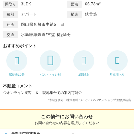
3LDK
66.78m²
間取り
面積
アパート
鉄骨造
種別
構造
岡山県倉敷市中畝5丁目
住所
水島臨海鉄道/常盤 徒歩8分
交通
おすすめポイント
駅徒歩10分
バス・トイレ別
2階以上
駐車場あり
不動産コメント
◇オンライン接客 ＆ 現地集合での案内可能◇
情報提供元：株式会社 ワイケイ/アパマンショップ倉敷沖新店
この物件にお問い合わせ
お問い合わせの内容を選択してください
最新の空室状況を