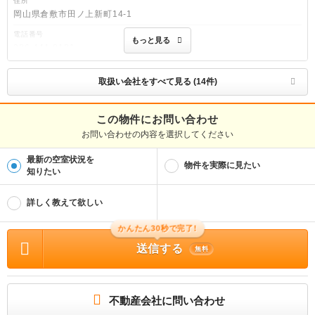
住所
岡山県倉敷市田ノ上新町14-1
電話番号
もっと見る
086-441-8181
免許番号
岡山県知事(2)第5809号
取扱い会社をすべて見る (14件)
取引態様
仲介
この物件にお問い合わせ
お問い合わせの内容を選択してください
物件管理番号
87656352
最新の空室状況を
※お問い合わせの際には、担当者へ物件管理番号をお伝えください。
物件を実際に見たい
知りたい
連絡先
0037-6008-8288
詳しく教えて欲しい
物件に関する情報
物件の所在地 : 岡山県倉敷市中畝5丁目 / 交通の利便 : 水島臨海鉄道/常盤 徒歩8分 /
かんたん30秒で完了!
面積 : 66.78m² / 築年月 : 2009年08月 / 賃料 : 7.7万円 / 管理費又は共益費等 : 3,
送信する
500円 / 礼金等 : 無料 / 敷金 : 1ヶ月、保証金等 : －、 償却、敷引 : － / 住宅総合
無料
保険等の損害保険料 : － / その他 : 入居時カギ代不要、更新料不要 ハウスクリー
ニング代５７，２００円（退去時） 保険加入義務有 保証会社利用必須 保証人
代行サービス保証料・家賃集金サービス手数料 １０，０００円／入居時、以降は
月額賃料の１％／毎月（入居期間中） ２台目駐車場（１ヵ月） ３３００円／消
毒施工料（当社扱）（入居時のみ） １７０５０円 ［退去時費用（故意・過失等別
不動産会社に問い合わせ
途実費）：退去費用実費精算］ / 駐車場 : 空有