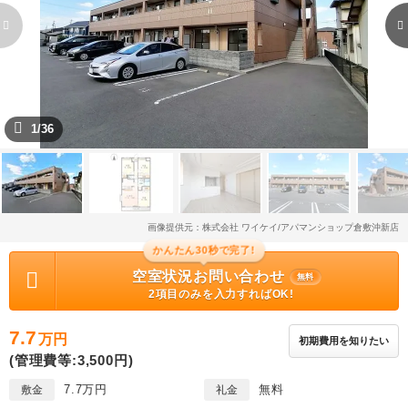
1/36
画像提供元：株式会社 ワイケイ/アパマンショップ倉敷沖新店
かんたん30秒で完了!
空室状況お問い合わせ
無料
2項目のみを入力すればOK!
7.7
万円
初期費用を知りたい
(管理費等:3,500円)
7.7万円
無料
敷金
礼金