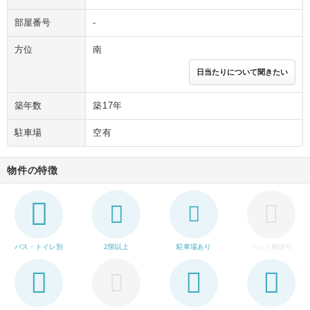
部屋番号
-
方位
南
日当たりについて聞きたい
築年数
築17年
駐車場
空有
物件の特徴
バス・トイレ別
2階以上
駐車場あり
ペット相談可