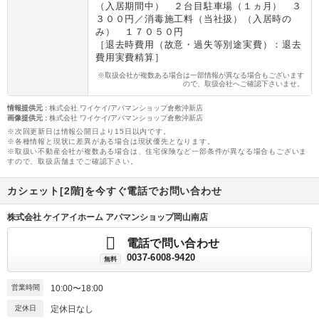
（入居期間中） ２台目駐車場（１ヵ月） ３
３００円／消毒施工料（当社扱）（入居時の
み） １７０５０円
［退去時費用（故意・過失等別途実費）：退去
費用実費精算］
※取扱会社が複数ある場合は一部情報が異なる場合もございます
ので、取扱会社へご確認下さいませ。
情報提供元
:
株式会社 ワイケイ/アパマンショップ倉敷沖新店
画像提供元
:
株式会社 ワイケイ/アパマンショップ倉敷沖新店
※次回更新日は情報公開日より15日以内です。
※各種情報と現状に差異がある場合は現状優先となります。
※取扱い不動産会社が複数ある場合は、住宅保険など一部条件が異なる場合もございま
すので、取扱店舗までご確認下さい。
カシェット[2階]を今すぐ電話でお問い合わせ
株式会社 ケイアイホーム アパマンショップ岡山南店
電話で問い合わせ
0037-6008-9420
無料
営業時間
10:00〜18:00
定休日
定休日なし