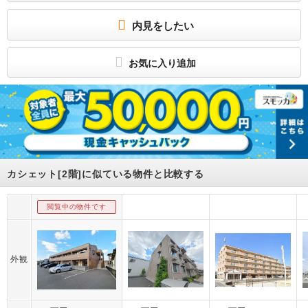
◇オンライン接客 ＆ 現地集合での案内可能◇
内見をしたい
所属団体
(一社)岡山県不動産協会
中国地区不動産公正取引協議会加盟
お気に入り追加
－
カシェット[2階]に似ている物件と比較する
閲覧中の物件です
外観