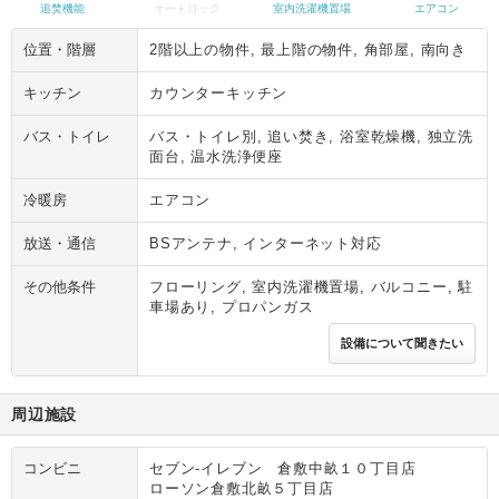
追焚機能
オートロック
室内洗濯機置場
エアコン
位置・階層
2階以上の物件, 最上階の物件, 角部屋, 南向き
キッチン
カウンターキッチン
バス・トイレ
バス・トイレ別, 追い焚き, 浴室乾燥機, 独立洗
面台, 温水洗浄便座
冷暖房
エアコン
放送・通信
BSアンテナ, インターネット対応
その他条件
フローリング, 室内洗濯機置場, バルコニー, 駐
車場あり, プロパンガス
設備について聞きたい
周辺施設
コンビニ
セブン‐イレブン 倉敷中畝１０丁目店
ローソン倉敷北畝５丁目店