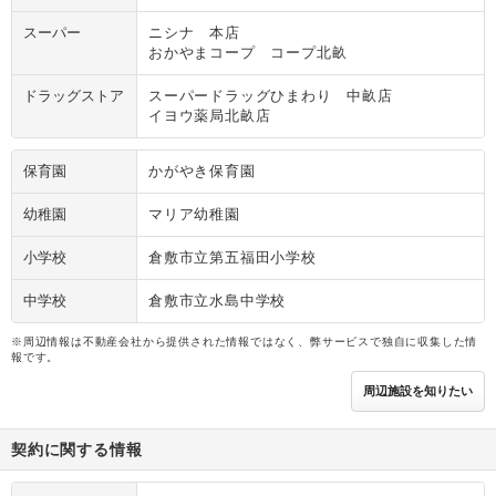
スーパー
ニシナ 本店
おかやまコープ コープ北畝
ドラッグストア
スーパードラッグひまわり 中畝店
イヨウ薬局北畝店
保育園
かがやき保育園
幼稚園
マリア幼稚園
小学校
倉敷市立第五福田小学校
中学校
倉敷市立水島中学校
※周辺情報は不動産会社から提供された情報ではなく、弊サービスで独自に収集した情
報です。
周辺施設を知りたい
契約に関する情報