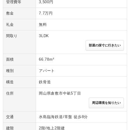
管理費等
3,500円
敷金
7.7万円
礼金
無料
間取り
3LDK
部屋の採寸に行きたい
面積
66.78m²
種別
アパート
構造
鉄骨造
住所
岡山県倉敷市中畝5丁目
周辺環境を知りたい
交通
水島臨海鉄道/常盤 徒歩8分
建階
2階/地上2階建