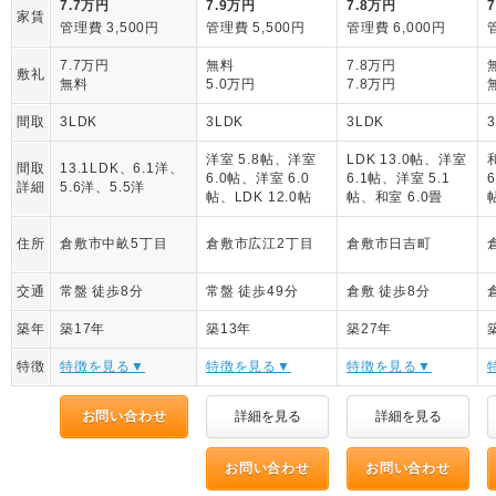
7.7万円
7.9万円
7.8万円
家賃
管理費 3,500円
管理費 5,500円
管理費 6,000円
7.7万円
無料
7.8万円
敷礼
無料
5.0万円
7.8万円
間取
3LDK
3LDK
3LDK
洋室 5.8帖、洋室
LDK 13.0帖、洋室
間取
13.1LDK、6.1洋、
6.0帖、洋室 6.0
6.1帖、洋室 5.1
詳細
5.6洋、5.5洋
帖、LDK 12.0帖
帖、和室 6.0畳
住所
倉敷市中畝5丁目
倉敷市広江2丁目
倉敷市日吉町
交通
常盤 徒歩8分
常盤 徒歩49分
倉敷 徒歩8分
築年
築17年
築13年
築27年
特徴
特徴を見る▼
特徴を見る▼
特徴を見る▼
お問い合わせ
詳細を見る
詳細を見る
お問い合わせ
お問い合わせ