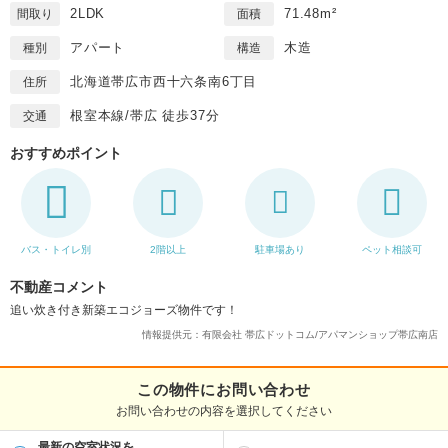
2LDK
71.48m²
間取り
面積
アパート
木造
種別
構造
北海道帯広市西十六条南6丁目
住所
根室本線/帯広 徒歩37分
交通
おすすめポイント
バス・トイレ別
2階以上
駐車場あり
ペット相談可
不動産コメント
追い炊き付き新築エコジョーズ物件です！
情報提供元：有限会社 帯広ドットコム/アパマンショップ帯広南店
この物件にお問い合わせ
お問い合わせの内容を選択してください
最新の空室状況を