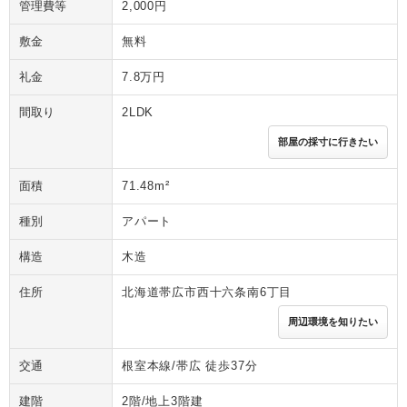
管理費等
2,000円
敷金
無料
礼金
7.8万円
間取り
2LDK
部屋の採寸に行きたい
面積
71.48m²
種別
アパート
構造
木造
住所
北海道帯広市西十六条南6丁目
周辺環境を知りたい
交通
根室本線/帯広 徒歩37分
建階
2階/地上3階建