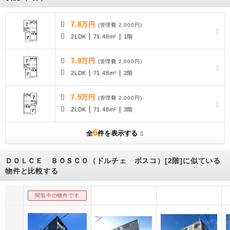
7.8万円
(管理費 2,000円)
|
|
2LDK
71.48m²
1階
7.9万円
(管理費 2,000円)
|
|
2LDK
71.48m²
2階
7.9万円
(管理費 2,000円)
|
|
2LDK
71.48m²
3階
6
全
件を表示する
ＤＯＬＣＥ ＢＯＳＣＯ（ドルチェ ボスコ）[2階]に似ている
物件と比較する
閲覧中の物件です