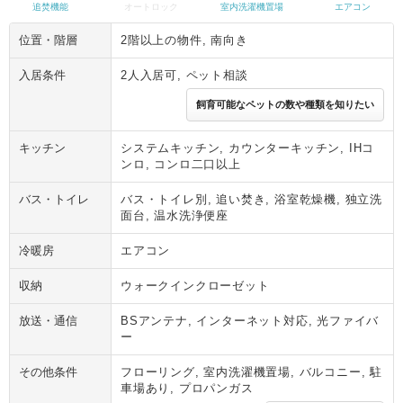
追焚機能
オートロック
室内洗濯機置場
エアコン
位置・階層
2階以上の物件, 南向き
入居条件
2人入居可, ペット相談
飼育可能なペットの数や種類を知りたい
キッチン
システムキッチン, カウンターキッチン, IHコ
ンロ, コンロ二口以上
バス・トイレ
バス・トイレ別, 追い焚き, 浴室乾燥機, 独立洗
面台, 温水洗浄便座
冷暖房
エアコン
収納
ウォークインクローゼット
放送・通信
BSアンテナ, インターネット対応, 光ファイバ
ー
その他条件
フローリング, 室内洗濯機置場, バルコニー, 駐
車場あり, プロパンガス