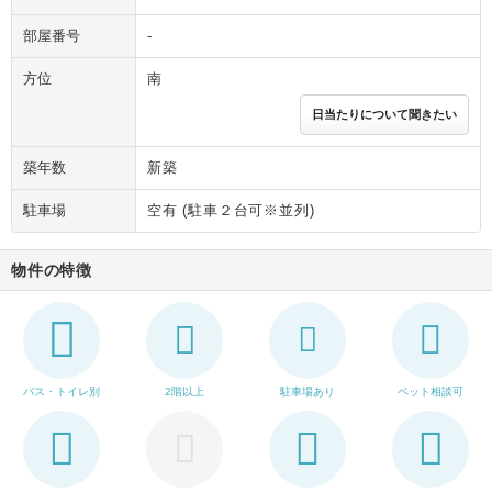
部屋番号
-
方位
南
日当たりについて聞きたい
築年数
新築
駐車場
空有 (駐車２台可※並列)
物件の特徴
バス・トイレ別
2階以上
駐車場あり
ペット相談可