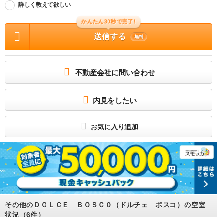
詳しく教えて欲しい
物件に関する情報
物件の所在地 : 北海道帯広市西十六条南6丁目 / 交通の利便 : 根室本線/帯広 徒歩37
かんたん30秒で完了!
分 / 面積 : 71.48m² / 築年月 : 新築(2026年08月) / 賃料 : 7.8万円 / 管理費又は共
送信する
益費等 : 2,000円 / 礼金等 : 1ヶ月 / 敷金 : 無料、保証金等 : －、 償却、敷引 : － /
無料
住宅総合保険等の損害保険料 : 18000円(2年) / その他 : 保証会社利用必須 あんし
ん保証株式会社 初回保証料家賃総額の５０％、月額保証料１．５％、年間更新料
１０，０００円 月額保証料 １２００円／初回保証料 ４００００円 ［退去時費
用（故意・過失等別途実費）：室内清掃費用（課税対 85,800円］ / 駐車場 : 空有
(駐車２台可※並列)
不動産会社に問い合わせ
追い炊き付き新築エコジョーズ物件です！
所属団体
内見をしたい
（公社）全日本不動産協会北海道本部
（一社）北海道不動産公正取引協議会加盟
－
お気に入り追加
その他のＤＯＬＣＥ ＢＯＳＣＯ（ドルチェ ボスコ）の空室
状況（6件）