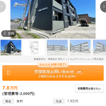
1/16
画像提供元：有限会社 帯広ドットコム/アパマンショップ帯広南店
かんたん30秒で完了!
空室状況お問い合わせ
無料
2項目のみを入力すればOK!
7.8
万円
初期費用を知りたい
(管理費等:2,000円)
無料
7.8万円
敷金
礼金