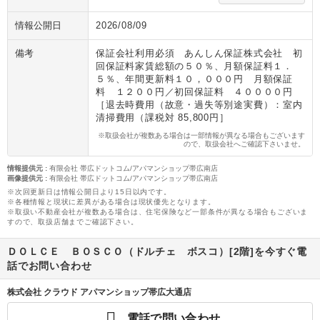
情報公開日
2026/08/09
備考
保証会社利用必須 あんしん保証株式会社 初
回保証料家賃総額の５０％、月額保証料１．
５％、年間更新料１０，０００円 月額保証
料 １２００円／初回保証料 ４００００円
［退去時費用（故意・過失等別途実費）：室内
清掃費用（課税対 85,800円］
※取扱会社が複数ある場合は一部情報が異なる場合もございます
ので、取扱会社へご確認下さいませ。
情報提供元
:
有限会社 帯広ドットコム/アパマンショップ帯広南店
画像提供元
:
有限会社 帯広ドットコム/アパマンショップ帯広南店
※次回更新日は情報公開日より15日以内です。
※各種情報と現状に差異がある場合は現状優先となります。
※取扱い不動産会社が複数ある場合は、住宅保険など一部条件が異なる場合もございま
すので、取扱店舗までご確認下さい。
ＤＯＬＣＥ ＢＯＳＣＯ（ドルチェ ボスコ）[2階]を今すぐ電
話でお問い合わせ
株式会社 クラウド アパマンショップ帯広大通店
電話で問い合わせ