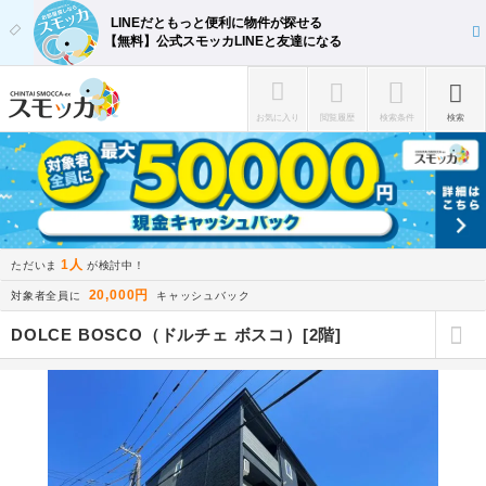
LINEだともっと便利に物件が探せる
【無料】公式スモッカLINEと友達になる
お気に入り
閲覧履歴
検索条件
検索
1人
ただいま
が検討中！
20,000円
対象者全員に
キャッシュバック
DOLCE BOSCO（ドルチェ ボスコ）[2階]