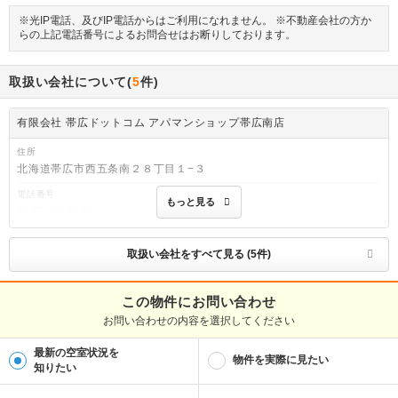
※光IP電話、及びIP電話からはご利用になれません。 ※不動産会社の方か
らの上記電話番号によるお問合せはお断りしております。
取扱い会社について(
5
件)
有限会社 帯広ドットコム アパマンショップ帯広南店
住所
北海道帯広市西五条南２８丁目１−３
電話番号
もっと見る
0155-66-6123
免許番号
北海道知事十勝(5)第642号
取扱い会社をすべて見る (5件)
取引態様
仲介
この物件にお問い合わせ
お問い合わせの内容を選択してください
物件管理番号
1003343353
最新の空室状況を
※お問い合わせの際には、担当者へ物件管理番号をお伝えください。
物件を実際に見たい
知りたい
連絡先
0037-6008-3124