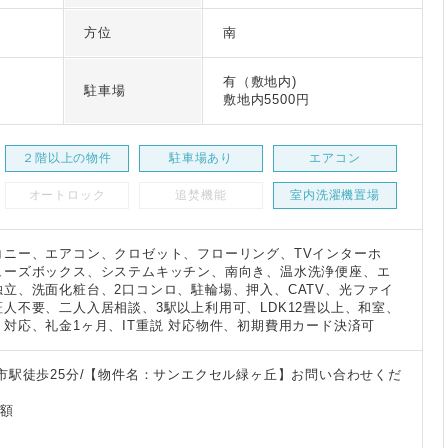
3
方位
南
有（敷地内)
駐車場
敷地内5500円
２階以上の物件
駐車場あり
エアコン
オートロック
追焚機能
室内洗濯機置場
コニー、エアコン、クロゼット、フローリング、TVインターホ
ューズボックス、システムキッチン、南向き、温水洗浄便座、エ
立、洗面化粧台、2口コンロ、駐輪場、押入、CATV、光ファイ
人不要、二人入居相談、3駅以上利用可、LDK12畳以上、和室、
対応、礼金1ヶ月、IT重説 対応物件、初期費用カード決済可
市駅徒歩25分/【物件名：サンエクセル緑ヶ丘】お問い合わせくだ
月額