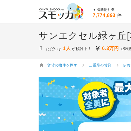
賃貸スモッカ
▼掲載物件数
7,774,893
件
サンエクセル緑ヶ丘[3
1人
6.3
万円
ただいま
が検討中！
（管理
賃貸の物件を探す
三重県の賃貸
伊賀