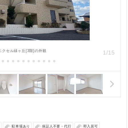
エクセル緑ヶ丘[3階]の外観
1
/
15
駐車場あり
保証人不要・代行
即入居可