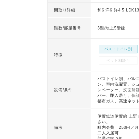
間取り詳細
和6 洋6 洋4.5 LDK1
階数/部屋番号
3階/地上5階建
バス・トイレ別
特徴
ペット相談可
バストイレ別、バル
ン、室内洗濯置、シ
設備/条件
レベーター、洗面所独
バー、即入居可、保証
都市ガス、高速ネット
伊賀鉄道伊賀線 上野
さい。
備考
町内会費 250円／
二人入居可
普通借家 2年