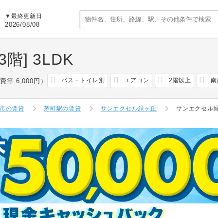
▼最終更新日
2026/08/08
階]
3LDK
バス・トイレ別
エアコン
2階以上
南
費等 6,000円）
市の賃貸
茅町駅の賃貸
サンエクセル緑ヶ丘
サンエクセル