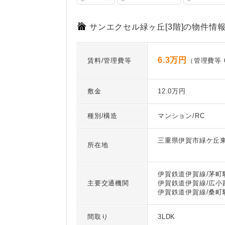
サンエクセル緑ヶ丘[3階]の物件情
6.3万円
賃料/管理費等
（管理費等 6
敷金
12.0万円
種別/構造
マンション/RC
三重県伊賀市緑ケ丘
所在地
伊賀鉄道伊賀線/茅町駅
主要交通機関
伊賀鉄道伊賀線/広小路
伊賀鉄道伊賀線/桑町駅
間取り
3LDK