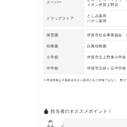
スーパー
イオン伊賀上野店
としみ薬局
ドラッグストア
ハヤシ薬局
保育園
伊賀市社会事業協会 
幼稚園
白鳳幼稚園
小学校
伊賀市立上野東小学校
中学校
伊賀市立緑ヶ丘中学校
※周辺情報は不動産会社から提供された情報ではなく、弊サ
担当者のオススメポイント！