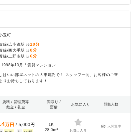
小玉町
10分
賀線/広小路駅 歩
8分
賀線/西大手駅 歩
6分
賀線/上野市駅 歩
/
1998年10月
/ 賃貸マンション
しはいい部屋ネットの大東建託で！ スタッフ一同、お客様のご来
よりお待ちしております！
賃料 / 管理費等
間取り /
お気に入り
閲覧人数
敷金 / 礼金
面積
.4
万円
/ 5,000円
1K
5人閲覧中
28.0m²
お気に入り