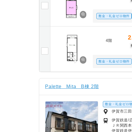
敷金・礼金ゼロ物件
2
4階
敷金・礼金ゼロ物件
Palette Mita B棟 2階
敷金・礼金ゼロ
伊賀市三田
伊賀鉄道/広
ＪＲ関西本
伊賀鉄道伊