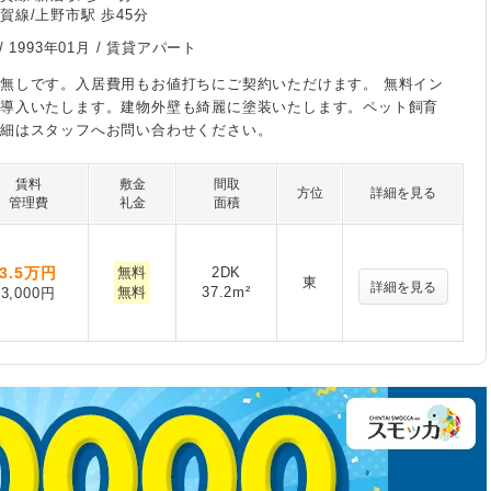
賀線/上野市駅 歩45分
/
1993年01月
/ 賃貸アパート
無しです。入居費用もお値打ちにご契約いただけます。 無料イン
ト導入いたします。建物外壁も綺麗に塗装いたします。ペット飼育
詳細はスタッフへお問い合わせください。
賃料
敷金
間取
方位
詳細を見る
管理費
礼金
面積
3.5
万円
無料
2DK
東
詳細を見る
無料
37.2m²
3,000円