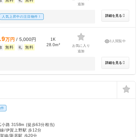
無料
無料
敷
礼
追加
詳細を見る
人気上昇中の注目物件！
.9
万円
/ 5,000円
1K
3人閲覧中
28.0m²
お気に入り
無料
無料
敷
礼
追加
詳細を見る
物件
小路 3158m (徒歩63分相当)
線/伊賀上野駅 歩12分
賀線/新居駅 歩20分