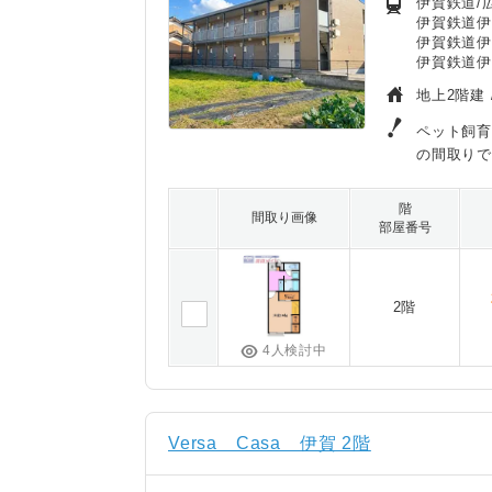
伊賀鉄道/広
伊賀鉄道伊
伊賀鉄道伊
伊賀鉄道伊
地上2階建 
ペット飼育
の間取りで
階
間取り画像
部屋番号
2階
4人検討中
Versa Casa 伊賀 2階