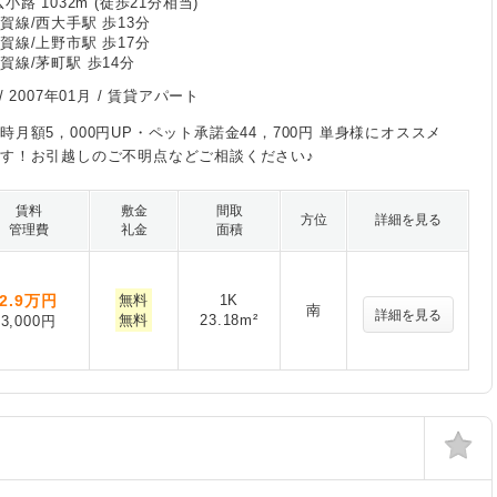
小路 1032m (徒歩21分相当)
賀線/西大手駅 歩13分
賀線/上野市駅 歩17分
賀線/茅町駅 歩14分
/
2007年01月
/ 賃貸アパート
時月額5，000円UP・ペット承諾金44，700円 単身様にオススメ
す！お引越しのご不明点などご相談ください♪
賃料
敷金
間取
方位
詳細を見る
管理費
礼金
面積
2.9
万円
無料
1K
南
詳細を見る
無料
23.18m²
3,000円