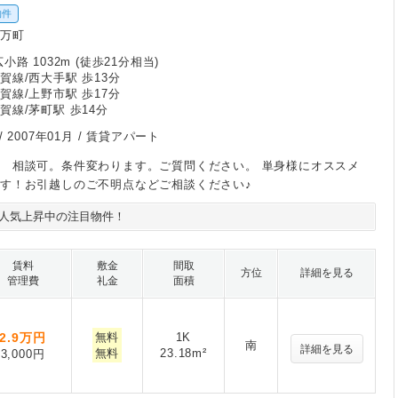
物件
野万町
小路 1032m (徒歩21分相当)
賀線/西大手駅 歩13分
賀線/上野市駅 歩17分
賀線/茅町駅 歩14分
/
2007年01月
/ 賃貸アパート
 相談可。条件変わります。ご質問ください。 単身様にオススメ
す！お引越しのご不明点などご相談ください♪
人気上昇中の注目物件！
賃料
敷金
間取
方位
詳細を見る
管理費
礼金
面積
2.9
万円
無料
1K
南
詳細を見る
無料
23.18m²
3,000円