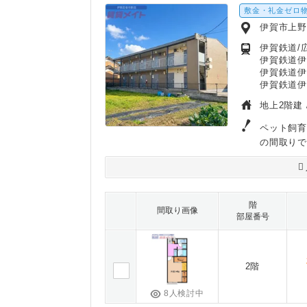
敷金・礼金ゼロ
伊賀市上
伊賀鉄道/広
伊賀鉄道伊
伊賀鉄道伊
伊賀鉄道伊
地上2階建 
ペット飼育
の間取りで
階
間取り画像
部屋番号
2階
8人検討中