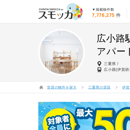
賃貸スモッカ
▼掲載物件数
7,776,275
件
広小路
アパー
三重県
広小路(伊賀鉄
賃貸の物件を探す
三重県の賃貸
伊賀