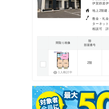
伊賀鉄道伊
地上2階建 
敷金・礼金
ターネッ
相談可 
階
間取り画像
部屋番号
2階
1人検討中