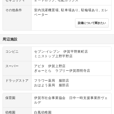
セキュリティ
オートロック, 宅配ボックス
その他条件
室内洗濯機置場, 駐車場あり, 駐輪場あり, エレ
ベーター
設備について聞きたい
周辺施設
コンビニ
セブン‐イレブン 伊賀平野東町店
ミニストップ上野平野店
スーパー
アピタ 伊賀上野店
ぎゅーとら ラブリー伊賀西明寺店
ドラッグストア
フラワー薬局 服部店
おはよう薬局 服部店
保育園
伊賀市社会事業協会 日中一時支援事業所ヴェ
ルデ
幼稚園
白鳳幼稚園