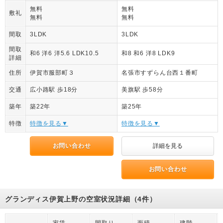
無料
無料
敷礼
無料
無料
間取
3LDK
3LDK
間取
和6 洋6 洋5.6 LDK10.5
和8 和6 洋8 LDK9
詳細
住所
伊賀市服部町３
名張市すずらん台西１番町
交通
広小路駅 歩18分
美旗駅 歩58分
築年
築22年
築25年
特徴
特徴を見る▼
特徴を見る▼
お問い合わせ
詳細を見る
お問い合わせ
グランディス伊賀上野の空室状況詳細（4件）
家賃
間取り
面積
建階