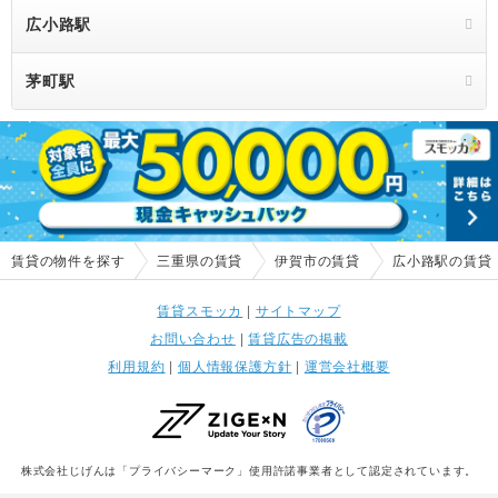
広小路駅
茅町駅
賃貸の物件を探す
三重県の賃貸
伊賀市の賃貸
広小路駅の賃貸
賃貸スモッカ
|
サイトマップ
お問い合わせ
|
賃貸広告の掲載
利用規約
|
個人情報保護方針
|
運営会社概要
株式会社じげんは「プライバシーマーク」使用許諾事業者として認定されています。