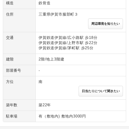
構造
鉄骨造
住所
三重県伊賀市服部町３
周辺環境を知りたい
交通
伊賀鉄道伊賀線/広小路駅 歩18分
伊賀鉄道伊賀線/上野市駅 歩22分
伊賀鉄道伊賀線/茅町駅 歩25分
建階
2階/地上3階建
部屋番号
-
方位
南
日当たりについて聞きたい
築年数
築22年
駐車場
有（敷地内) 敷地内3000円