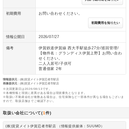
初期費用
お問い合わせください。
初期費用を知りたい
情報公開日
2026/07/27
備考
伊賀鉄道伊賀線 西大手駅徒歩27分/巡回管理/
【物件名：グランディス伊賀上野】お問い合わ
せください。
二人入居可/子供可
普通借家 2年
情報提供元
:
(株)賃貸メイト伊賀忍者市駅店
画像提供元
:
(株)賃貸メイト伊賀忍者市駅店
※次回更新日は2026/08/13です。
※各種情報と現状に差異がある場合は現状優先となります。
※取扱い不動産会社が複数ある場合は、住宅保険など一部条件が異なる場合もございま
すので、取扱店舗までご確認下さい。
取扱い会社について(
1
件)
(株)賃貸メイト伊賀忍者市駅店 （情報提供媒体：SUUMO）