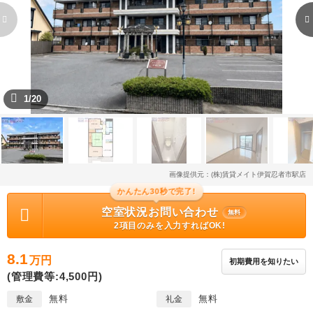
1/20
画像提供元：(株)賃貸メイト伊賀忍者市駅店
かんたん30秒で完了!
空室状況お問い合わせ
無料
2項目のみを入力すればOK!
8.1
万円
初期費用を知りたい
(管理費等:4,500円)
無料
無料
敷金
礼金