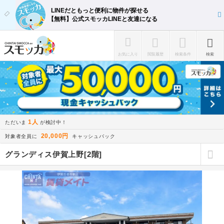
LINEだともっと便利に物件が探せる
【無料】公式スモッカLINEと友達になる
お気に入り
閲覧履歴
検索条件
検索
1人
ただいま
が検討中！
20,000円
対象者全員に
キャッシュバック
グランディス伊賀上野[2階]