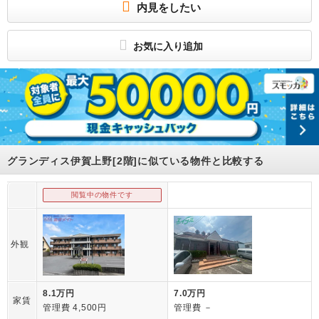
内見をしたい
お気に入り追加
グランディス伊賀上野[2階]に似ている物件と比較する
閲覧中の物件です
外観
8.1万円
7.0万円
家賃
管理費 4,500円
管理費 －