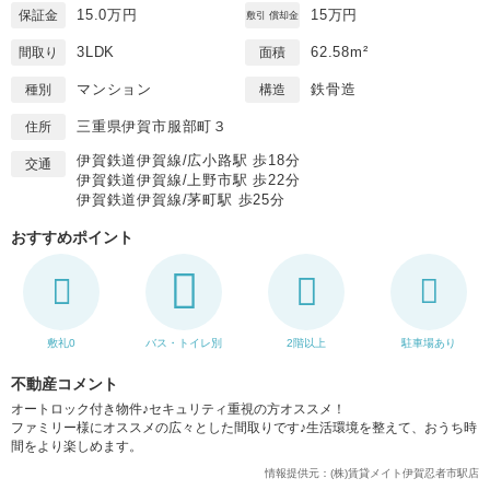
15.0万円
15万円
保証金
敷引 償却金
3LDK
62.58m²
間取り
面積
マンション
鉄骨造
種別
構造
三重県伊賀市服部町３
住所
伊賀鉄道伊賀線/広小路駅 歩18分
交通
伊賀鉄道伊賀線/上野市駅 歩22分
伊賀鉄道伊賀線/茅町駅 歩25分
おすすめポイント
敷礼0
バス・トイレ別
2階以上
駐車場あり
不動産コメント
オートロック付き物件♪セキュリティ重視の方オススメ！
ファミリー様にオススメの広々とした間取りです♪生活環境を整えて、おうち時
間をより楽しめます。
情報提供元：(株)賃貸メイト伊賀忍者市駅店