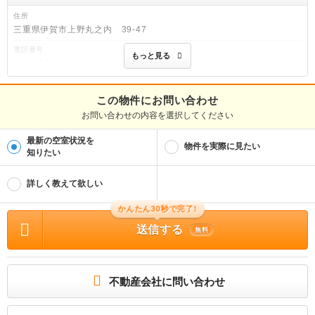
住所
三重県伊賀市上野丸之内 39-47
電話番号
もっと見る
0595-54-6868
免許番号
三重県知事(6)第2522号
この物件にお問い合わせ
お問い合わせの内容を選択してください
取引態様
仲介
最新の空室状況を
物件を実際に見たい
物件管理番号
知りたい
100503320505
※お問い合わせの際には、担当者へ物件管理番号をお伝えください。
詳しく教えて欲しい
物件に関する情報
かんたん30秒で完了!
物件の所在地 : 三重県伊賀市服部町３ / 交通の利便 : 伊賀鉄道伊賀線/広小路駅 歩1
8分、伊賀鉄道伊賀線/上野市駅 歩22分、伊賀鉄道伊賀線/茅町駅 歩25分 / 面積 : 6
送信する
2.58m² / 築年月 : 2004年04月 / 賃料 : 8.1万円 / 管理費又は共益費等 : 4,500円 /
無料
礼金等 : 無料 / 敷金 : 無料、保証金等 : 15.0万円、 償却、敷引 : 15万円 / 住宅総
合保険等の損害保険料 : - / その他 : 伊賀鉄道伊賀線 西大手駅徒歩27分/巡回管理/
【物件名：グランディス伊賀上野】お問い合わせください。 二人入居可/子供可 普
通借家 2年 / 駐車場 : 有（敷地内) 敷地内3000円
不動産会社に問い合わせ
オートロック付き物件♪セキュリティ重視の方オススメ！
ファミリー様にオススメの広々とした間取りです♪生活環境を整えて、おうち時間を
より楽しめます。