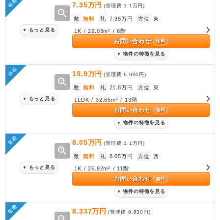
新着
7.35万円
(管理費
1.1万円
)
zoom_in
敷
無料
礼
7.35万円
方位
東
もっと見る
▼
1K / 22.03m² / 6階
お問い合わせ
無料
物件の特徴を見る
▼
新着
10.9万円
(管理費
6,000円
)
zoom_in
敷
無料
礼
21.8万円
方位
東
もっと見る
▼
1LDK / 32.65m² / 13階
お問い合わせ
無料
物件の特徴を見る
▼
新着
8.05万円
(管理費
1.1万円
)
zoom_in
敷
無料
礼
8.05万円
方位
西
もっと見る
▼
1K / 25.92m² / 11階
お問い合わせ
無料
物件の特徴を見る
▼
新着
8.337万円
(管理費
9,630円
)
zoom_in