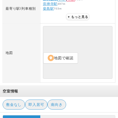
崇禅寺駅
497
m
最寄り駅/列車種別
柴島駅
703
m
もっと見る
▼
地図
地図で確認
location_on
空室情報
敷金なし
即入居可
南向き