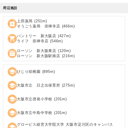
周辺施設
上田薬局
(
251
m)
local_pharmacy
そうごう薬局 崇禅寺店
(
466
m)
パントリー 新大阪店
(
427
m)
shopping_cart
ライフ 崇禅寺店
(
546
m)
ローソン 新大阪東店
(
120
m)
local_convenience_store
ローソン 新大阪駅南店
(
216
m)
school
ひじり幼稚園
(
895
m)
school
大阪市立 日之出保育所
(
275
m)
school
大阪市立啓発小学校
(
201
m)
school
大阪市立中島中学校
(
201
m)
グロービス経営大学院大学 大阪市淀川区のキャンパス
school