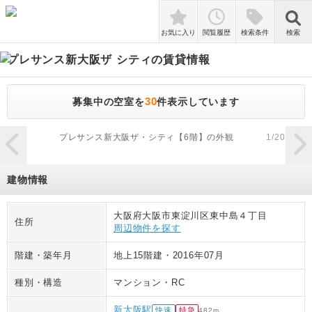
検索
お気に入り
閲覧履歴
検索条件
検索
プレサンス新大阪ザ シティ
の賃貸情報
30
募集中の空室を
件表示しています
zoom_in
プレサンス新大阪ザ・シティ【6階】の外観
1
/
20
建物情報
大阪府大阪市東淀川区東中島４丁目
住所
周辺物件を探す
階建・築年月
地上15階建
・
2016年07月
種別・構造
マンション
・
RC
新大阪駅
快速
特急
482
m