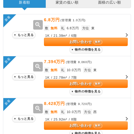
新着順
家賃の低い順
面積の広い順
新着
6.8万円
(管理費
1.0万円
)
zoom_in
敷
無料
礼
6.8万円
方位
東
もっと見る
▼
1K / 21.38m² / 6階
お問い合わせ
無料
物件の特徴を見る
▼
新着
7.394万円
(管理費
8,060円
)
zoom_in
敷
無料
礼
10.0万円
方位
東
もっと見る
▼
1K / 22.78m² / 7階
お問い合わせ
無料
物件の特徴を見る
▼
新着
8.428万円
(管理費
9,720円
)
zoom_in
敷
無料
礼
10.0万円
方位
西
もっと見る
▼
1K / 25.92m² / 8階
お問い合わせ
無料
物件の特徴を見る
▼