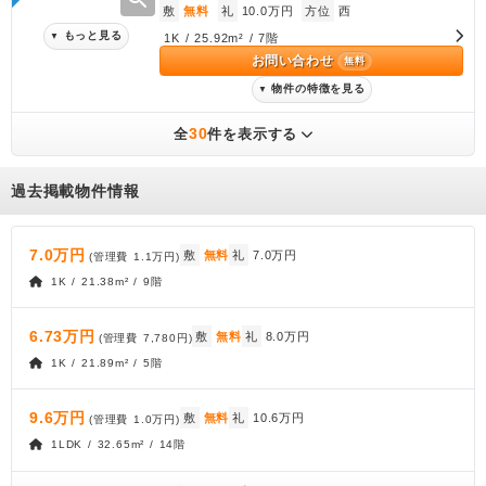
敷
無料
礼
10.0万円
方位
西
もっと見る
▼
1K / 25.92m² / 7階
お問い合わせ
無料
物件の特徴を見る
▼
30
全
件を表示する
過去掲載物件情報
7.0万円
敷
無料
礼
7.0万円
(管理費
1.1万円
)
1K / 21.38m² / 9階
6.73万円
敷
無料
礼
8.0万円
(管理費
7,780円
)
1K / 21.89m² / 5階
9.6万円
敷
無料
礼
10.6万円
(管理費
1.0万円
)
1LDK / 32.65m² / 14階