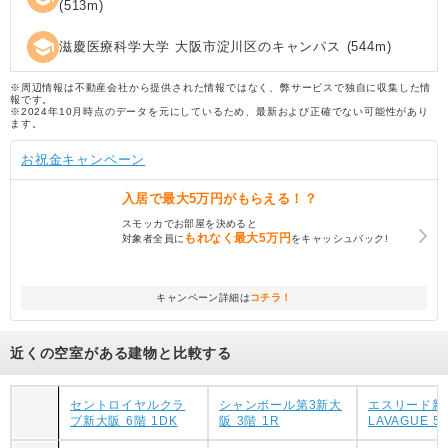
(
513
m)
school
滋慶医療科学大学 大阪市淀川区のキャンパス
(
544
m)
※周辺情報は不動産会社から提供された情報ではなく、弊サービスで独自に収集した情
報です。
※2024年10月時点のデータを元にしているため、最新および正確でない可能性があり
ます。
お祝金キャンペーン
入居で
最大5万円
がもらえる！？
スモッカでお部屋を決めると
もれなく
最大5万円
対象者全員に
をキャッシュバック!
キャンペーン詳細は
コチラ！
近くの空室がある建物と比較する
セントロイヤルクラ
シャンボール第3新大
エスリード新
ブ新大阪 6階 1DK
阪 3階 1R
LAVAGUE 5