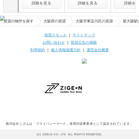
詳細を見る
詳細を見る
詳細を
賃貸の物件を探す
大阪府の賃貸
大阪市東淀川区の賃貸
新大阪駅
賃貸スモッカ
|
サイトマップ
お問い合わせ
|
賃貸広告の掲載
利用規約
|
個人情報保護方針
|
運営会社概要
株式会社じげんは「プライバシーマーク」使用許諾事業者として認定されています。
(C) ZIGExN CO., LTD. ALL RIGHTS RESERVED.