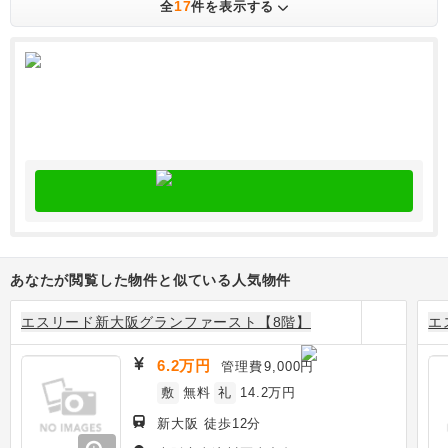
17
全
件を表示する
あなたが閲覧した物件と似ている人気物件
エスリード新大阪グランファースト【8階】
エ
6.2万円
管理費
9,000円
敷
無料
礼
14.2万円
新大阪 徒歩12分