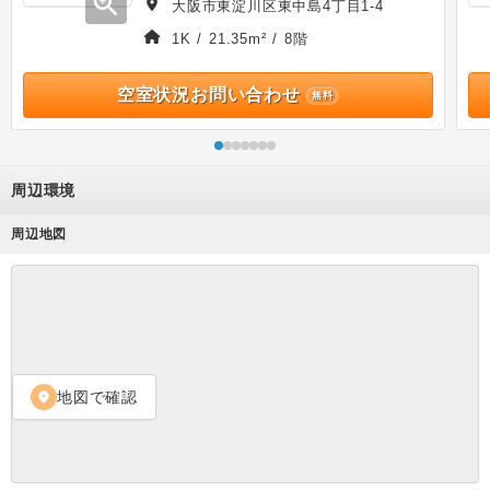
zoom_in
大阪市東淀川区東中島4丁目1-4
1K / 21.35m² / 8階
空室状況お問い合わせ
無料
周辺環境
周辺地図
地図で確認
location_on