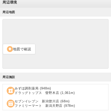
周辺環境
周辺地図
地図で確認
location_on
周辺施設
みずほ調剤薬局
(
948
m)
local_pharmacy
ドラッグトップス 曽野木店
(
1,061
m)
セブンイレブン 新潟曽川店
(
68
m)
local_convenience_store
ファミリーマート 新潟天野店
(
978
m)