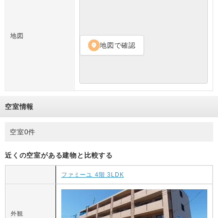
地図
地図で確認
location_on
空室情報
空室0件
近くの空室がある建物と比較する
ファミーユ 4階 3LDK
外観