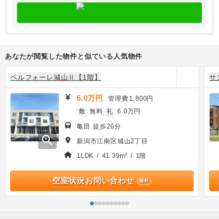
あなたが閲覧した物件と似ている人気物件
ベルフォーレ城山Ⅱ【1階】
サ
5.0万円
管理費
1,800円
敷
無料
礼
6.0万円
亀田 徒歩26分
zoom_in
新潟市江南区城山2丁目
1LDK / 41.39m² / 1階
空室状況お問い合わせ
無料