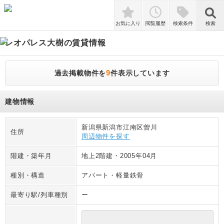
検索
お気に入り
閲覧履歴
検索条件
検索
レオパレス大樹
の賃貸情報
9
過去掲載物件を
件表示しています
建物情報
新潟県新潟市江南区曽川
住所
周辺物件を探す
階建・築年月
地上2階建
・
2005年04月
種別・構造
アパート
・
軽量鉄骨
最寄り駅/列車種別
ー