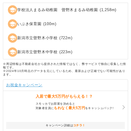
school
学校法人まるみ幼稚園 曽野木まるみ幼稚園
(
1,258
m)
school
いぶき保育園
(
100
m)
school
新潟市立曽野木小学校
(
722
m)
school
新潟市立曽野木中学校
(
223
m)
※周辺情報は不動産会社から提供された情報ではなく、弊サービスで独自に収集した情
報です。
※2024年10月時点のデータを元にしているため、最新および正確でない可能性があり
ます。
お祝金キャンペーン
入居で
最大5万円
がもらえる！？
スモッカでお部屋を決めると
もれなく
最大5万円
対象者全員に
をキャッシュバック!
キャンペーン詳細は
コチラ！