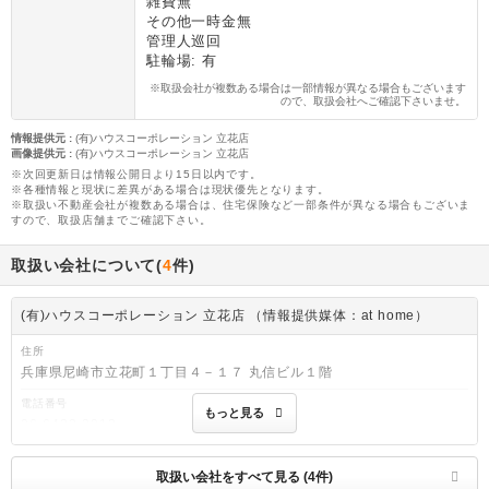
雑費無
その他一時金無
管理人巡回
駐輪場: 有
※取扱会社が複数ある場合は一部情報が異なる場合もございます
ので、取扱会社へご確認下さいませ。
情報提供元
:
(有)ハウスコーポレーション 立花店
画像提供元
:
(有)ハウスコーポレーション 立花店
※次回更新日は情報公開日より15日以内です。
※各種情報と現状に差異がある場合は現状優先となります。
※取扱い不動産会社が複数ある場合は、住宅保険など一部条件が異なる場合もございま
すので、取扱店舗までご確認下さい。
取扱い会社について(
4
件)
(有)ハウスコーポレーション 立花店 （情報提供媒体：at home）
住所
兵庫県尼崎市立花町１丁目４－１７ 丸信ビル１階
電話番号
もっと見る
06-6422-3913
免許番号
兵庫県知事免許(5)第203571号
取扱い会社をすべて見る (4件)