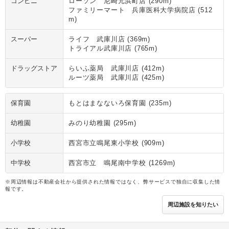
コンビニ
ローソン 尼崎元浜町店 (290m)
ファミリーマート 兵庫医科大学病院店 (512
m)
スーパー
ライフ 武庫川店 (369m)
トライアル武庫川店 (765m)
ドラッグストア
らいふ薬局 武庫川店 (412m)
ルーツ薬局 武庫川店 (425m)
保育園
もとはまなないろ保育園 (235m)
幼稚園
みのり幼稚園 (295m)
小学校
西宮市立鳴尾東小学校 (909m)
中学校
西宮市立 鳴尾南中学校 (1269m)
※周辺情報は不動産会社から提供された情報ではなく、弊サービスで独自に収集した情
報です。
周辺施設を知りたい