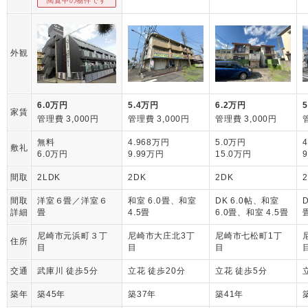
閲覧中の物件です
外観
6.0万円
5.4万円
6.2万円
家賃
管理費 3,000円
管理費 3,000円
管理費 3,000円
無料
4.968万円
5.0万円
敷礼
6.0万円
9.99万円
15.0万円
間取
2LDK
2DK
2DK
間取
洋室６畳／洋室６
和室 6.0畳、和室
DK 6.0帖、和室
詳細
畳
4.5畳
6.0畳、和室 4.5畳
尼崎市元浜町３丁
尼崎市大庄北3丁
尼崎市七松町1丁
住所
目
目
目
交通
武庫川 徒歩5分
立花 徒歩20分
立花 徒歩5分
築年
築45年
築37年
築41年