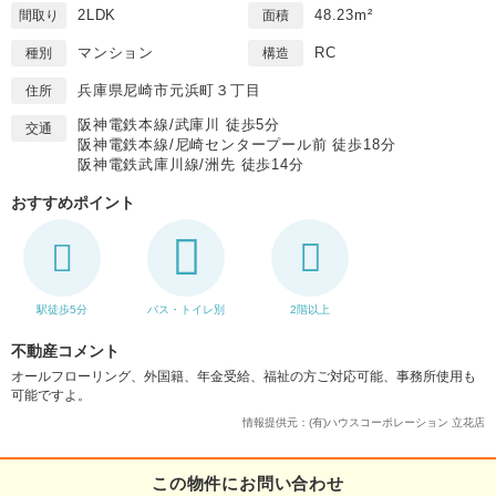
2LDK
48.23m²
間取り
面積
マンション
RC
種別
構造
兵庫県尼崎市元浜町３丁目
住所
阪神電鉄本線/武庫川 徒歩5分
交通
阪神電鉄本線/尼崎センタープール前 徒歩18分
阪神電鉄武庫川線/洲先 徒歩14分
おすすめポイント
駅徒歩5分
バス・トイレ別
2階以上
不動産コメント
オールフローリング、外国籍、年金受給、福祉の方ご対応可能、事務所使用も
可能ですよ。
情報提供元：(有)ハウスコーポレーション 立花店
この物件にお問い合わせ