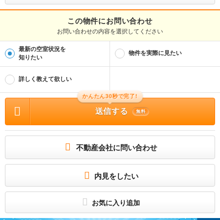
取引態様
媒介
この物件にお問い合わせ
お問い合わせの内容を選択してください
物件管理番号
1133224229
最新の空室状況を
※お問い合わせの際には、担当者へ物件管理番号をお伝えください。
物件を実際に見たい
知りたい
物件に関する情報
物件の所在地 : 兵庫県尼崎市元浜町３丁目 / 交通の利便 : 阪神電鉄本線/武庫川 徒歩
詳しく教えて欲しい
5分、阪神電鉄本線/尼崎センタープール前 徒歩18分、阪神電鉄武庫川線/洲先 徒歩1
4分 / 面積 : 48.23m² / 築年月 : 1981年05月 / 賃料 : 6.0万円 / 管理費又は共益費
等 : 3,000円 / 礼金等 : 1ヶ月 / 敷金 : 無料、保証金等 : －、 償却、敷引 : － / 住
かんたん30秒で完了!
宅総合保険等の損害保険料 : 要 / その他 : 初期費用３回～４８回分割可（スムーズ
利用）審査と手数料あり。 雑費無 その他一時金無 管理人巡回 駐輪場: 有
送信する
無料
オールフローリング、外国籍、年金受給、福祉の方ご対応可能、事務所使用も可能
ですよ。
所属団体
不動産会社に問い合わせ
(一社)兵庫県宅地建物取引業協会
(公社)近畿地区不動産公正取引協議会
－
内見をしたい
お気に入り追加