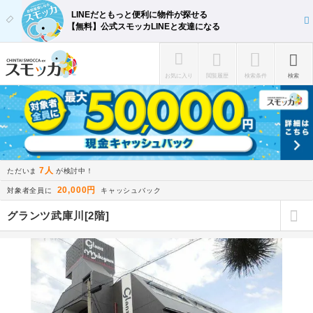
LINEだともっと便利に物件が探せる
【無料】公式スモッカLINEと友達になる
お気に入り
閲覧履歴
検索条件
検索
7人
ただいま
が検討中！
20,000円
対象者全員に
キャッシュバック
グランツ武庫川[2階]