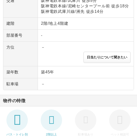
交通
阪神電鉄本線/武庫川 徒歩5分
阪神電鉄本線/尼崎センタープール前 徒歩18分
阪神電鉄武庫川線/洲先 徒歩14分
建階
2階/地上4階建
部屋番号
-
方位
－
日当たりについて聞きたい
築年数
築45年
駐車場
－
物件の特徴
バス・トイレ別
2階以上
駐車場あり
ペット相談可