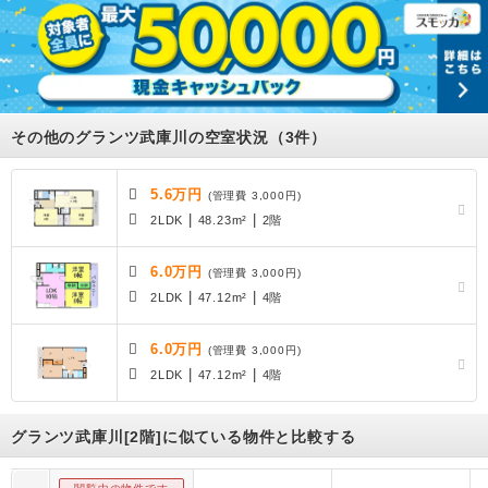
その他のグランツ武庫川の空室状況（3件）
5.6万円
(管理費 3,000円)
|
|
2LDK
48.23m²
2階
6.0万円
(管理費 3,000円)
|
|
2LDK
47.12m²
4階
6.0万円
(管理費 3,000円)
|
|
2LDK
47.12m²
4階
グランツ武庫川[2階]に似ている物件と比較する