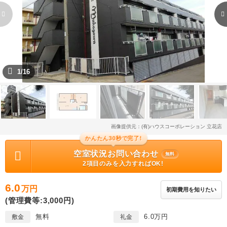
1/16
画像提供元：(有)ハウスコーポレーション 立花店
かんたん30秒で完了!
空室状況お問い合わせ
無料
2項目のみを入力すればOK!
6.0
万円
初期費用を知りたい
(管理費等:3,000円)
無料
6.0万円
敷金
礼金