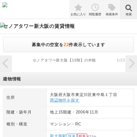
検索
お気に入り
閲覧履歴
検索条件
検索
セノアタワー新大阪
の賃貸情報
22
募集中の空室を
件表示しています
zoom_in
セノアタワー新大阪【13階】の外観
1
/
22
建物情報
大阪府大阪市東淀川区東中島１丁目
住所
周辺物件を探す
階建・築年月
地上15階建
・
2006年11月
種別・構造
マンション
・
RC
新大阪駅
快速
特急
453
m