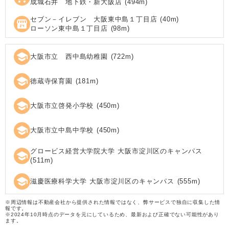
成城石井 地下鉄・新大阪店
(
494
m)
セブン－イレブン 大阪東中島１丁目店
(
40
m)
local_convenience_store
ローソン東中島１丁目店
(
98
m)
school
大阪市立 西中島幼稚園
(
722
m)
school
徳蔵寺保育園
(
181
m)
school
大阪市立啓発小学校
(
450
m)
school
大阪市立中島中学校
(
450
m)
グロービス経営大学院大学 大阪市淀川区のキャンパス
school
(
511
m)
school
滋慶医療科学大学 大阪市淀川区のキャンパス
(
555
m)
※周辺情報は不動産会社から提供された情報ではなく、弊サービスで独自に収集した情
報です。
※2024年10月時点のデータを元にしているため、最新および正確でない可能性があり
ます。