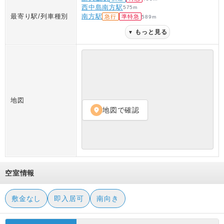
西中島南方駅
575
m
最寄り駅/列車種別
南方駅
急行
準特急
589
m
もっと見る
▼
地図
地図で確認
location_on
空室情報
敷金なし
即入居可
南向き