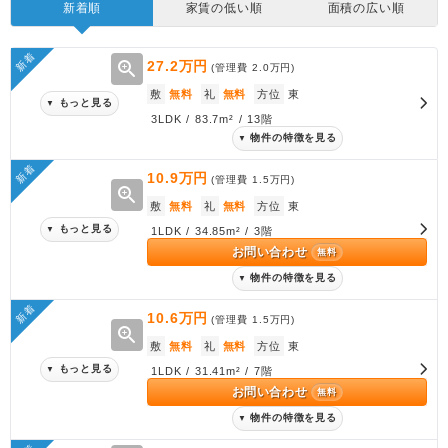
新着順
家賃の低い順
面積の広い順
新着
zoom_in
27.2万円
(管理費
2.0万円
)
敷
無料
礼
無料
方位
東
もっと見る
▼
3LDK / 83.7m² / 13階
物件の特徴を見る
▼
新着
10.9万円
(管理費
1.5万円
)
zoom_in
敷
無料
礼
無料
方位
東
もっと見る
▼
1LDK / 34.85m² / 3階
お問い合わせ
無料
物件の特徴を見る
▼
新着
10.6万円
(管理費
1.5万円
)
zoom_in
敷
無料
礼
無料
方位
東
もっと見る
▼
1LDK / 31.41m² / 7階
お問い合わせ
無料
物件の特徴を見る
▼