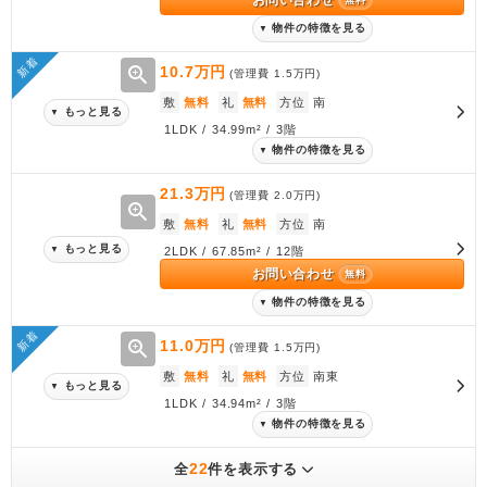
物件の特徴を見る
▼
新着
zoom_in
10.7万円
(管理費
1.5万円
)
敷
無料
礼
無料
方位
南
もっと見る
▼
1LDK / 34.99m² / 3階
物件の特徴を見る
▼
21.3万円
(管理費
2.0万円
)
zoom_in
敷
無料
礼
無料
方位
南
もっと見る
▼
2LDK / 67.85m² / 12階
お問い合わせ
無料
物件の特徴を見る
▼
新着
zoom_in
11.0万円
(管理費
1.5万円
)
敷
無料
礼
無料
方位
南東
もっと見る
▼
1LDK / 34.94m² / 3階
物件の特徴を見る
▼
22
全
件を表示する