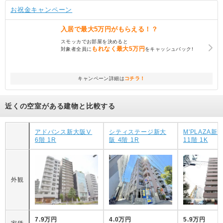
お祝金キャンペーン
入居で
最大5万円
がもらえる！？
スモッカでお部屋を決めると
もれなく
最大5万円
対象者全員に
をキャッシュバック!
キャンペーン詳細は
コチラ！
近くの空室がある建物と比較する
アドバンス新大阪Ⅴ
シティステージ新大
M'PLAZA新
6階 1R
阪 4階 1R
11階 1K
外観
7.9万円
4.0万円
5.9万円