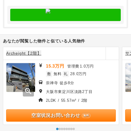
あなたが閲覧した物件と似ている人気物件
Archeight【2階】
サ
15.3万円
管理費
1.0万円
敷
無料
礼
28.0万円
崇禅寺 徒歩8分
zoom_in
大阪市東淀川区淡路2丁目
2LDK / 55.57m² / 2階
空室状況お問い合わせ
無料