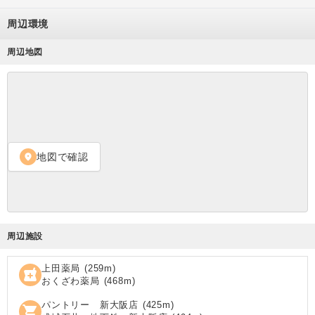
周辺環境
周辺地図
地図で確認
location_on
周辺施設
上田薬局
(
259
m)
local_pharmacy
おくざわ薬局
(
468
m)
パントリー 新大阪店
(
425
m)
shopping_cart