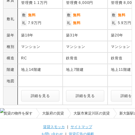
家賃
管理費
1.1万円
管理費
6,000円
管理費
8,00
敷
無料
敷
無料
敷
無料
敷礼
礼
7.9万円
礼
無料
礼
5.9万円
築年
築18年
築31年
築20年
種別
マンション
マンション
マンション
構造
RC
鉄骨造
鉄骨造
階建
地上14階建
地上7階建
地上11階建
地図
詳細を見る
詳細を見る
詳細を
賃貸の物件を探す
大阪府の賃貸
大阪市東淀川区の賃貸
新大阪駅
賃貸スモッカ
|
サイトマップ
お問い合わせ
|
賃貸広告の掲載