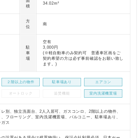
面
34.02m²
積
方
南
位
空有
駐
3,000円
車
(※軽自動車のみ契約可 普通車区画をご
場
契約希望の方は必ず事前確認をお願い致し
ます。)
２階以上の物件
駐車場あり
エアコン
オートロック
追焚機能
室内洗濯機置場
イレ別、独立洗面台、2人入居可、ガスコンロ、2階以上の物件、
き、フローリング、室内洗濯機置場、バルコニー、駐車場あり、
ンガス
ルの設置がある場合は残置物扱い 保証会社利用必須 日本セー