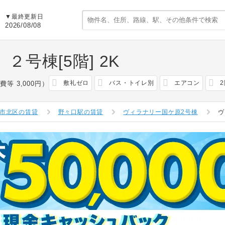
▼最終更新日
2026/08/08
２号棟[5階]
2K
敷礼ゼロ
バス・トイレ別
エアコン
費等 3,000円）
市北区の賃貸
野々口駅の賃貸
ヴィラナリー国ケ原2号棟
ヴ