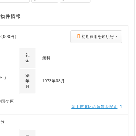
の物件情報
,000円）
初期費用を知りたい
礼
無料
金
築
クリー
年
1973年08月
月
津国ケ原
岡山市北区の賃貸を探す
2分