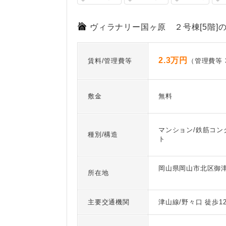
ヴィラナリー国ヶ原 ２号棟[5階]
2.3万円
賃料/管理費等
（管理費等 3
敷金
無料
マンション/鉄筋コン
種別/構造
ト
岡山県岡山市北区御
所在地
主要交通機関
津山線/野々口 徒歩1