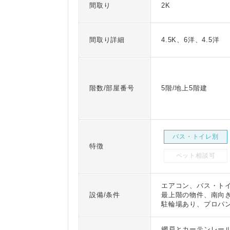
間取り
2K
間取り詳細
4.5K、6洋、4.5洋
階数/部屋番号
5階/地上5階建
バス・トイレ別
特徴
ペット相談可
エアコン、バス・ト
設備/条件
最上階の物件、南向
駐輪場あり、プロパ
網戸とカーテンレー