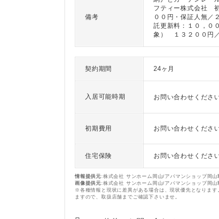
フティー株式会社 
備考
００円・保証人無／
託更新料：１０，０
象） １３２００円
契約期間
24ヶ月
入居可能時期
お問い合わせくださ
初期費用
お問い合わせくださ
住宅保険
お問い合わせくださ
情報提供元
:株式会社 サンホーム岡山/アパマンショップ岡山
画像提供元
:株式会社 サンホーム岡山/アパマンショップ岡山
※各種情報と現状に差異がある場合は、現状優先となります
ますので、取扱店舗までご確認下さいませ。