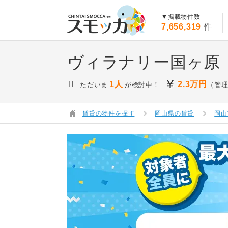
賃貸スモッカ
▼掲載物件数
7,656,319
件
ヴィラナリー国ヶ原 
1人
2.3
万円
ただいま
が検討中！
（管理
賃貸の物件を探す
岡山県の賃貸
岡山