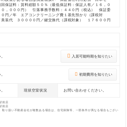
初回保証料：賃料総額５０％（最低保証料：保証人有／１６，０
２０，０００円） 引落事務手数料：４４０円（税込） 保証委
００円／年 エアコンクリーニング費１基先預かり（課税対
／美装代 ３００００円／鍵交換代（課税対象） １７６００円
い。
入居可能時期を知りたい
い。
初期費用を知りたい
い。
現状空室状況
お問い合わせください。
駅前店
駅前店
。取り扱い不動産会社が複数ある場合は、住宅保険等、一部条件が異なる場合もござい