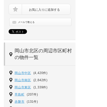
お気に入りに追加する
メールで教える
ヴィラナリー国ヶ原 ２号棟[5階]の画像
岡山市北区の周辺市区町村
の物件一覧
岡山市中区
(4,420件)
岡山市南区
(2,842件)
岡山市東区
(1,339件)
早島町
(207件)
赤磐市
(131件)