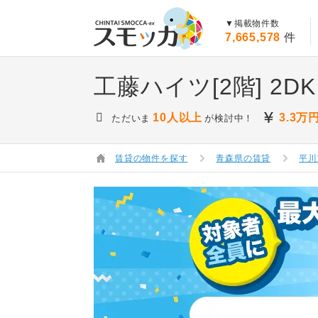
賃貸スモッカ
▼掲載物件数
7,665,578
件
工藤ハイツ[2階]
2DK
10人以上
3.3
万
ただいま
が検討中！
賃貸の物件を探す
青森県の賃貸
平川