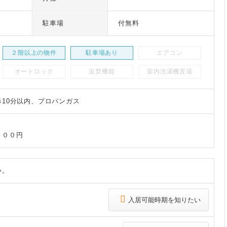
駐車場
付無料
２階以上の物件
駐車場あり
エアコン
オートロック
追焚機能
室内洗濯機置場
10分以内、プロパンガス
３００円
い。
入居可能時期を知りたい