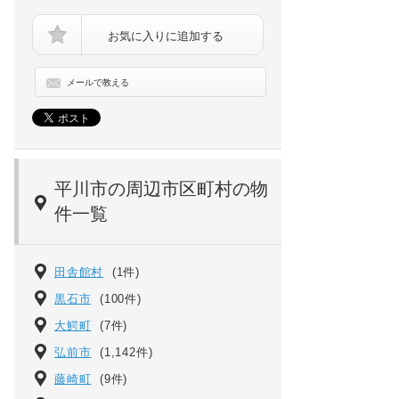
お気に入りに追加する
メールで教える
前面道路はこんな感じです♪
平川市の周辺市区町村の物
件一覧
田舎館村
(1件)
黒石市
(100件)
大鰐町
(7件)
弘前市
(1,142件)
藤崎町
(9件)