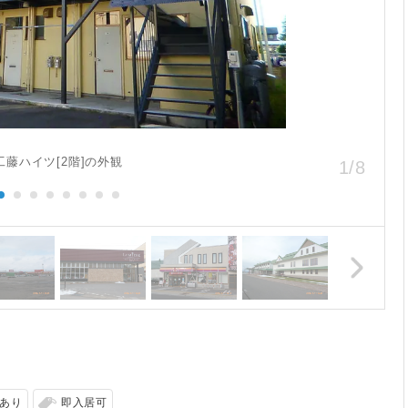
工藤ハイツ[2階]の外観
1
/
8
あり
即入居可