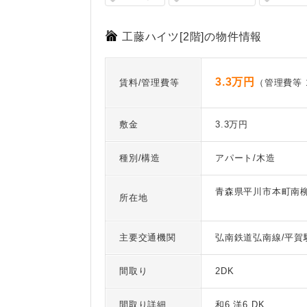
工藤ハイツ[2階]の物件情報
3.3万円
賃料/管理費等
（管理費等 1
敷金
3.3万円
種別/構造
アパート/木造
青森県平川市本町南
所在地
主要交通機関
弘南鉄道弘南線/平賀
間取り
2DK
間取り詳細
和6 洋6 DK