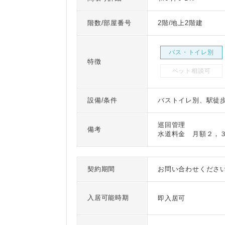
階数/部屋番号
2階/地上2階建
バス・トイレ別
特徴
ペット相談可
設備/条件
バストイレ別、駅徒歩
巡回管理
備考
水道料金 月額２，
契約期間
お問い合わせくださ
入居可能時期
即入居可