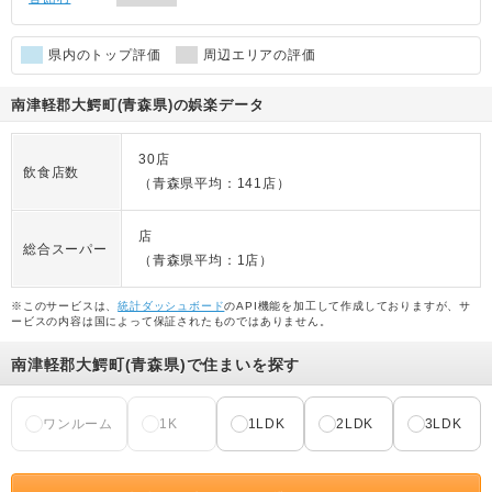
県内のトップ評価
周辺エリアの評価
南津軽郡大鰐町(青森県)の娯楽データ
30店
飲食店数
（青森県平均：141店）
店
総合スーパー
（青森県平均：1店）
※このサービスは、
統計ダッシュボード
のAPI機能を加工して作成しておりますが、サ
ービスの内容は国によって保証されたものではありません。
南津軽郡大鰐町(青森県)で住まいを探す
ワンルーム
1K
1LDK
2LDK
3LDK