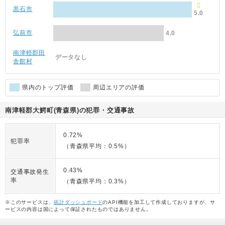
黒石市
5.0
弘前市
4.0
南津軽郡田
データなし
舎館村
県内のトップ評価
周辺エリアの評価
南津軽郡大鰐町(青森県)の犯罪・交通事故
0.72%
犯罪率
（青森県平均：0.5%）
0.43%
交通事故発生
率
（青森県平均：0.3%）
※このサービスは、
統計ダッシュボード
のAPI機能を加工して作成しておりますが、サ
ービスの内容は国によって保証されたものではありません。