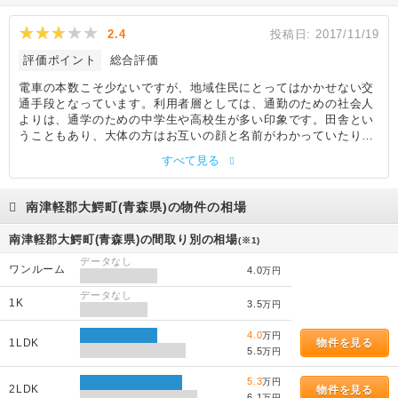
2.4
投稿日:
2017/11/19
評価ポイント
総合評価
電車の本数こそ少ないですが、地域住民にとってはかかせない交
通手段となっています。利用者層としては、通勤のための社会人
よりは、通学のための中学生や高校生が多い印象です。田舎とい
うこともあり、大体の方はお互いの顔と名前がわかっていたり、
朝の通勤時にはお互い挨拶を交わし合うというアットホームな雰
すべて見る
囲気があります。車に乗る機会が増えてからは、出張時や隣町に
飲みに出かける時以外は使用しなくなりましたが、私鉄の弘南電
車よりは終電が遅い点は良く、機会があればこれからも利用した
南津軽郡大鰐町(青森県)の物件の相場
いと思います。
南津軽郡大鰐町(青森県)の間取り別の相場
(※1)
データなし
ワンルーム
4.0
万円
データなし
1K
3.5
万円
4.0
万円
1LDK
物件を見る
5.5
万円
5.3
万円
2LDK
物件を見る
6.1
万円