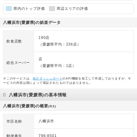
県内のトップ評価
周辺エリアの評価
八幡浜市(愛媛県)の娯楽データ
190店
飲食店数
（愛媛県平均：236店）
店
総合スーパー
（愛媛県平均：1店）
※このサービスは、
統計ダッシュボード
のAPI機能を加工して作成しておりますが、サ
ービスの内容は国によって保証されたものではありません。
八幡浜市(愛媛県)の基本情報
八幡浜市(愛媛県)の概要
(※2)
八幡浜市
市区名称
796-8501
郵便番号