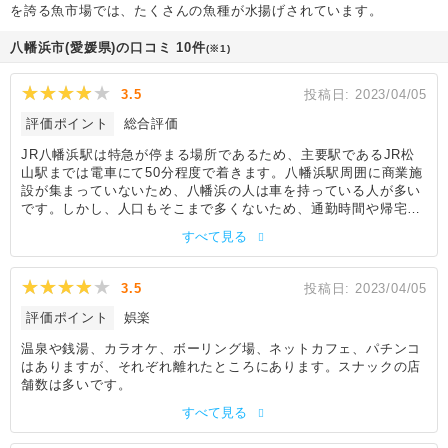
を誇る魚市場では、たくさんの魚種が水揚げされています。
八幡浜市(愛媛県)の口コミ 10件
(※1)
3.5
投稿日:
2023/04/05
評価ポイント
総合評価
JR八幡浜駅は特急が停まる場所であるため、主要駅であるJR松
山駅までは電車にて50分程度で着きます。八幡浜駅周囲に商業施
設が集まっていないため、八幡浜の人は車を持っている人が多い
です。しかし、人口もそこまで多くないため、通勤時間や帰宅時
間を除いて道路が渋滞することはほとんどありません。通勤時間
すべて見る
や帰宅時間には渋滞しますが1km程度の渋滞でそこまで大きな渋
滞ではないです。スーパーやドラッグストアが多いため、買い物
での大きな混雑はありません。
3.5
投稿日:
2023/04/05
評価ポイント
娯楽
温泉や銭湯、カラオケ、ボーリング場、ネットカフェ、パチンコ
はありますが、それぞれ離れたところにあります。スナックの店
舗数は多いです。
すべて見る