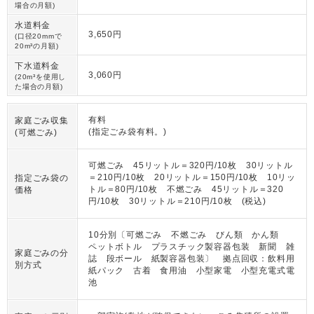
場合の月額)
水道料金
3,650円
(口径20mmで
20m³の月額)
下水道料金
3,060円
(20m³を使用し
た場合の月額)
有料
家庭ごみ収集
(指定ごみ袋有料。)
(可燃ごみ)
可燃ごみ 45リットル＝320円/10枚 30リットル
＝210円/10枚 20リットル＝150円/10枚 10リッ
指定ごみ袋の
トル＝80円/10枚 不燃ごみ 45リットル＝320
価格
円/10枚 30リットル＝210円/10枚 (税込)
10分別〔可燃ごみ 不燃ごみ びん類 かん類
ペットボトル プラスチック製容器包装 新聞 雑
家庭ごみの分
誌 段ボール 紙製容器包装〕 拠点回収：飲料用
別方式
紙パック 古着 食用油 小型家電 小型充電式電
池