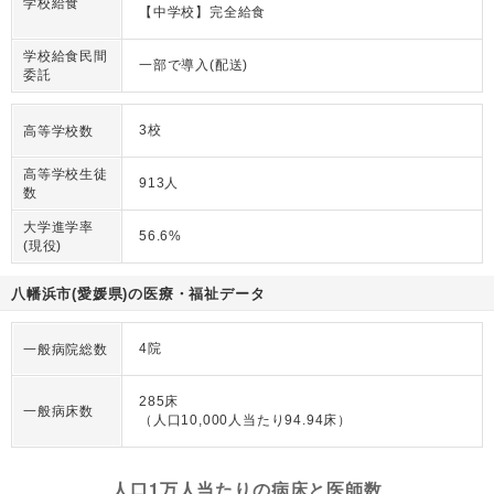
学校給食
【中学校】完全給食
学校給食民間
一部で導入(配送)
委託
3校
高等学校数
高等学校生徒
913人
数
大学進学率
56.6%
(現役)
八幡浜市(愛媛県)の医療・福祉データ
4院
一般病院総数
285床
一般病床数
（人口10,000人当たり94.94床）