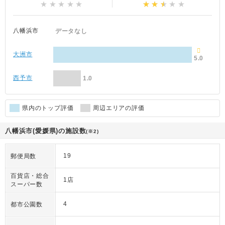
八幡浜市
データなし
大洲市
5.0
西予市
1.0
県内のトップ評価
周辺エリアの評価
八幡浜市(愛媛県)の施設数
(※2)
19
郵便局数
百貨店・総合
1店
スーパー数
4
都市公園数