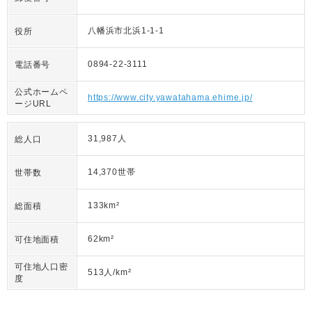
八幡浜市北浜1-1-1
役所
0894-22-3111
電話番号
公式ホームペ
https://www.city.yawatahama.ehime.jp/
ージURL
31,987人
総人口
14,370世帯
世帯数
133km²
総面積
62km²
可住地面積
可住地人口密
513人/km²
度