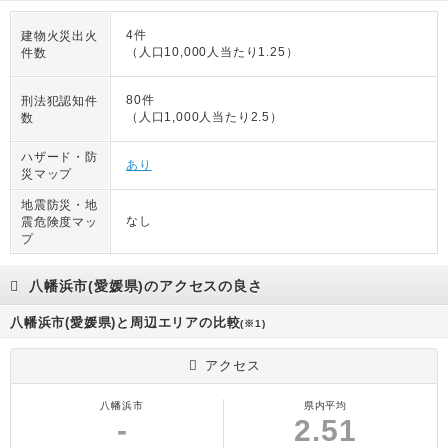
4件
建物火災出火
（人口10,000人当たり1.25）
件数
80件
刑法犯認知件
（人口1,000人当たり2.5）
数
ハザード・防
あり
災マップ
地震防災・地
なし
震危険度マッ
プ
八幡浜市(愛媛県)のアクセスの良さ
八幡浜市(愛媛県)と周辺エリアの比較
(※1)
アクセス
八幡浜市
県内平均
-
2.51