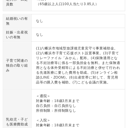
（65歳以上人口100人当たり3.85人）
員数
結婚祝いの有
なし
無
妊娠・出産祝
なし
いの有無
(1)八幡浜市地域型放課後児童見守り事業補助金。
(2)八幡浜市子育て応援ポスト設置事業。(3)子育て
リレーファイル「みかん」配布。(4)保険適用とな
子育て関連の
る不妊治療等に係る一部負担金を無料。また保険適
独自の取り組
用となる体外受精等による不妊治療と併せて行われ
み
る先進医療に要した費用を助成。(5)オンライン相
談(LINE・ZOOM)。(6)出産世帯に対して、育児用
品等の購入費を補助。(7)こども会議の実施。
＜通院＞
対象年齢：18歳3月末まで
自己負担：自己負担なし
所得制限：所得制限なし
乳幼児・子ど
＜入院＞
も医療費助成
対象年齢：18歳3月末まで