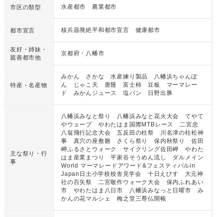
水産都市 農業都市
市区の類型
核兵器廃絶平和都市宣言 健康都市
都市宣言
友好・姉妹・
京都府・八幡市
親善都市他
みかん さかな 水産練り製品 八幡浜ちゃんぽ
ん じゃこ天 唐饅 富士柿 豆板 マーマレー
特産・名産物
ド みかんジュース 塩パン 日野出豚
八幡浜みなと祭り 八幡浜みなと花火大会 てやて
やウェーブ やわたはま国際MTBレース 二宮忠
八翁飛行記念大会 五反田の柱祭 川名津の柱松神
事 真穴の座敷雛 さくら祭り 保内秋祭り 佐田
岬ふるさとウォーク サイクリング佐田岬 やわた
主な祭り・行
はま産業まつり 平家谷そうめん流し ダルメイン
事
World マーマレードアワード&フェスティバルin
Japan日土小学校校舎見学会 十日えびす 大元神
社の百矢祭 二宮敬作ウォーク大会 保内ふれあい
市 やわたはま八日市 八幡浜みなっと日曜市 み
かんの花マルシェ 梅之堂三尊仏開帳