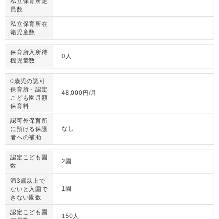
私立保育所定
員数
私立保育所在
籍児童数
保育所入所待
0人
機児童数
0歳児の認可
保育所・認定
48,000円/月
こども園月額
保育料
認可外保育所
なし
に預ける保護
者への補助
認定こども園
2園
数
満3歳以上で
1園
ないと入園で
きない園数
認定こども園
150人