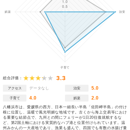
3.3
総合評価：
5.0
データなし
アクセス
治安
4.0
2.0
子育て
娯楽
八幡浜市は、愛媛県の西方、日本一細長い半島「佐田岬半島」の付け
根に位置し、温暖で風光明媚な地域です。古くから海上交易等におけ
る重要な結節点で、九州との間にフェリーが1日20往復就航するな
ど、第2国土軸における実質的なハブ港と位置付けられています。温
州みかんの一大産地であり、漁業も盛んで、四国でも有数の水揚げ量