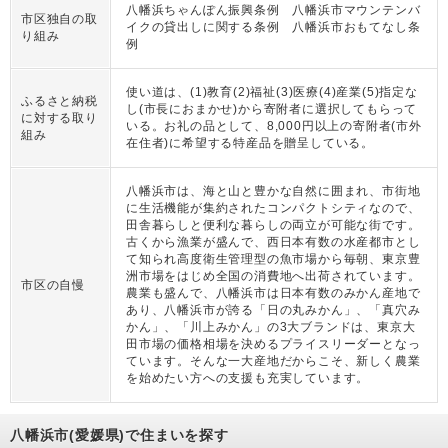
八幡浜ちゃんぽん振興条例 八幡浜市マウンテンバ
市区独自の取
イクの貸出しに関する条例 八幡浜市おもてなし条
り組み
例
使い道は、(1)教育(2)福祉(3)医療(4)産業(5)指定な
ふるさと納税
し(市長におまかせ)から寄附者に選択してもらって
に対する取り
いる。お礼の品として、8,000円以上の寄附者(市外
組み
在住者)に希望する特産品を贈呈している。
八幡浜市は、海と山と豊かな自然に囲まれ、市街地
に生活機能が集約されたコンパクトシティなので、
田舎暮らしと便利な暮らしの両立が可能な街です。
古くから漁業が盛んで、西日本有数の水産都市とし
て知られ高度衛生管理型の魚市場から毎朝、東京豊
洲市場をはじめ全国の消費地へ出荷されています。
市区の自慢
農業も盛んで、八幡浜市は日本有数のみかん産地で
あり、八幡浜市が誇る「日の丸みかん」、「真穴み
かん」、「川上みかん」の3大ブランドは、東京大
田市場の価格相場を決めるプライスリーダーとなっ
ています。そんな一大産地だからこそ、新しく農業
を始めたい方への支援も充実しています。
八幡浜市(愛媛県)で住まいを探す