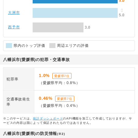
5.0
大洲市
5.0
西予市
3.0
県内のトップ評価
周辺エリアの評価
八幡浜市(愛媛県)の犯罪・交通事故
1.0%
愛媛県7位
犯罪率
（愛媛県平均：0.8%）
0.46%
交通事故発生
愛媛県7位
率
（愛媛県平均：0.4%）
※このサービスは、
統計ダッシュボード
のAPI機能を加工して作成しておりますが、サ
ービスの内容は国によって保証されたものではありません。
八幡浜市(愛媛県)の防災情報
(※2)