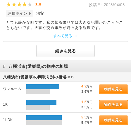
3.5
投稿日:
2023/04/05
評価ポイント
治安
とても静かな町です。私の知る限りでは大きな犯罪が起こったこ
ともないです。火事や交通事故が時々ある程度です。
すべて見る
続きを見る
八幡浜市(愛媛県)の物件の相場
八幡浜市(愛媛県)の間取り別の相場
(※1)
4.9
万円
ワンルーム
物件を見る
3.6
万円
4.5
万円
1K
物件を見る
3.5
万円
5.3
万円
1LDK
物件を見る
5.4
万円