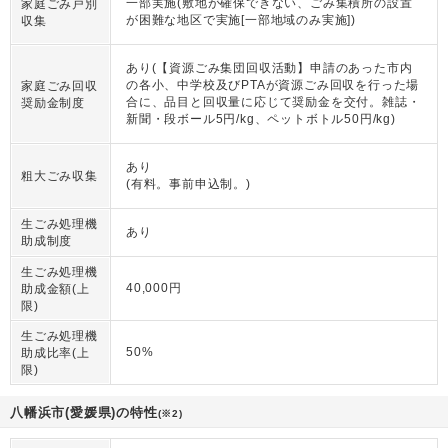
一部実施(敷地が確保できない、ごみ集積所の設置
家庭ごみ戸別
が困難な地区で実施[一部地域のみ実施])
収集
あり(【資源ごみ集団回収活動】申請のあった市内
の各小、中学校及びPTAが資源ごみ回収を行った場
家庭ごみ回収
合に、品目と回収量に応じて奨励金を交付。雑誌・
奨励金制度
新聞・段ボール5円/kg、ペットボトル50円/kg)
あり
粗大ごみ収集
(有料。事前申込制。)
生ごみ処理機
あり
助成制度
生ごみ処理機
40,000円
助成金額(上
限)
生ごみ処理機
50%
助成比率(上
限)
八幡浜市(愛媛県)の特性
(※2)