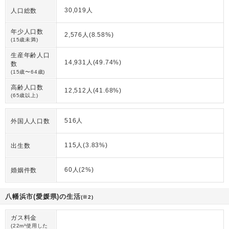
30,019人
人口総数
年少人口数
2,576人(8.58%)
(15歳未満)
生産年齢人口
14,931人(49.74%)
数
(15歳〜64歳)
高齢人口数
12,512人(41.68%)
(65歳以上)
516人
外国人人口数
115人(3.83%)
出生数
60人(2%)
婚姻件数
八幡浜市(愛媛県)の生活
(※2)
ガス料金
(22m³使用した