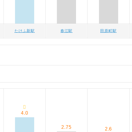
たけふ新駅
春江駅
田原町駅
4.0
2.75
2.6