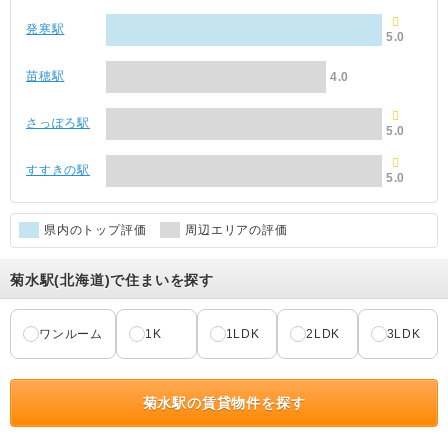
発寒駅
5.0
苗穂駅
4.0
さっぽろ駅
5.0
すすきの駅
5.0
県内のトップ評価
周辺エリアの評価
菊水駅(北海道)で住まいを探す
ワンルーム
1K
1LDK
2LDK
3LDK
菊水駅の賃貸物件を探す