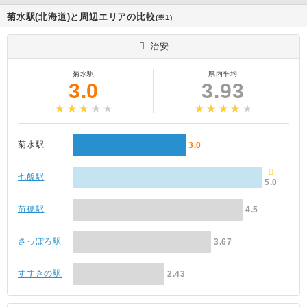
菊水駅(北海道)と周辺エリアの比較
(※1)
治安
菊水駅
県内平均
3.0
3.93
菊水駅
3.0
七飯駅
5.0
苗穂駅
4.5
さっぽろ駅
3.67
すすきの駅
2.43