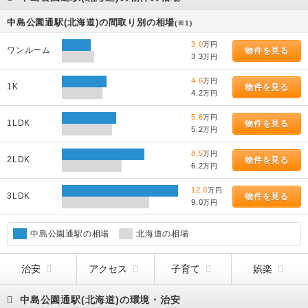
中島公園通駅(北海道)の間取り別の相場
(※1)
3.0
万円
ワンルーム
物件を見る
3.3
万円
4.6
万円
1K
物件を見る
4.2
万円
5.6
万円
1LDK
物件を見る
5.2
万円
8.5
万円
2LDK
物件を見る
6.2
万円
12.0
万円
3LDK
物件を見る
9.0
万円
中島公園通駅の相場
北海道の相場
治安
アクセス
子育て
娯楽
中島公園通駅(北海道)の環境・治安