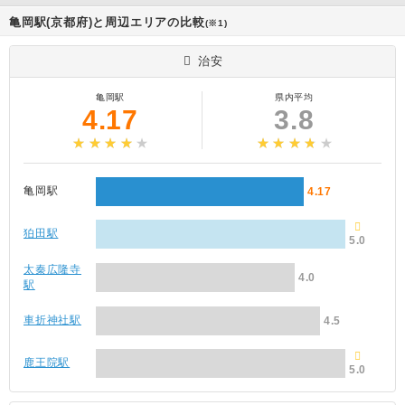
亀岡駅(京都府)と周辺エリアの比較
(※1)
治安
亀岡駅
県内平均
4.17
3.8
亀岡駅
4.17
狛田駅
5.0
太秦広隆寺
4.0
駅
車折神社駅
4.5
鹿王院駅
5.0