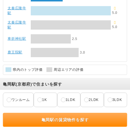
太秦広隆寺
5.0
駅
太秦広隆寺
5.0
駅
車折神社駅
2.5
鹿王院駅
3.0
県内のトップ評価
周辺エリアの評価
亀岡駅(京都府)で住まいを探す
ワンルーム
1K
1LDK
2LDK
3LDK
亀岡駅の賃貸物件を探す