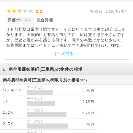
2.2
投稿日:
2019/07/04
評価ポイント
総合評価
ＪＲ熊野駅は最寄り駅ですが、そこに行くまでに車で20分以上か
かります。全国的にも有名な市なのに、駅は驚くほど小さいです
が、歴史と温かみを感じる所です。電車の本数はかなり少なく、
名古屋駅まではワイドビュー南紀ですと3時間程で行け、往復チ
ケットならかなり安価で購入できるのでおススメです。駅構内や
すべて見る
周辺には食事処はほとんどありませんが、車社会なので、少し走
れば美味しいイタリアンのお店があります。駅前には駐車スペー
スがあり、気軽に停めることができます。周辺にあるスーパーの
南牟婁郡御浜町(三重県)の物件の相場
駐車場も広く、田舎ならではの良さがあります。
南牟婁郡御浜町(三重県)の間取り別の相場
(※1)
データなし
ワンルーム
3.8
万円
データなし
1K
4.1
万円
データなし
1LDK
5.7
万円
データなし
2LDK
5.9
万円
データなし