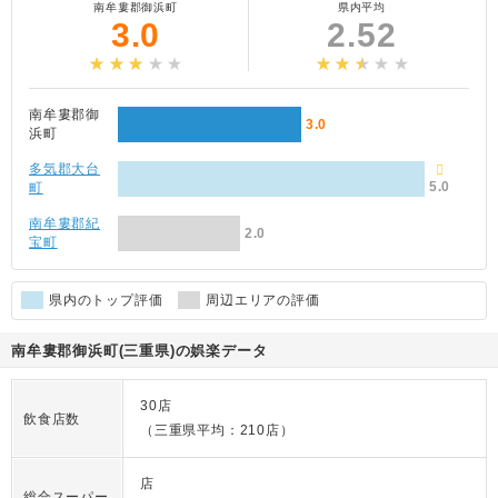
南牟婁郡御浜町
県内平均
3.0
2.52
南牟婁郡御
3.0
浜町
多気郡大台
5.0
町
南牟婁郡紀
2.0
宝町
県内のトップ評価
周辺エリアの評価
南牟婁郡御浜町(三重県)の娯楽データ
30店
飲食店数
（三重県平均：210店）
店
総合スーパー