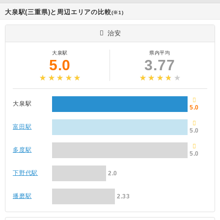
大泉駅(三重県)と周辺エリアの比較
(※1)
治安
大泉駅
県内平均
5.0
3.77
大泉駅
5.0
富田駅
5.0
多度駅
5.0
下野代駅
2.0
播磨駅
2.33