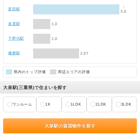
富田駅
5.0
多度駅
1.0
下野代駅
1.0
播磨駅
2.67
県内のトップ評価
周辺エリアの評価
大泉駅(三重県)で住まいを探す
ワンルーム
1K
1LDK
2LDK
3LDK
大泉駅の賃貸物件を探す