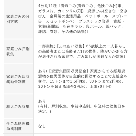
4分別11種〔普通ごみ(普通ごみ、危険ごみ[竹串、
ガラス片、カミソリの刃]) 資源ごみ(空き缶・空き
びん・金属製の生活用品・ペットボトル、スプレー
家庭ごみの分
缶・カセットボンベ) プラスチック資源 古紙・
別方式
衣類(新聞紙・折込チラシ、段ボール、紙パック、
雑誌、衣類、その他の紙類)〕
一部実施(【ふれあい収集】65歳以上の一人暮らし
家庭ごみ戸別
の高齢者または高齢者だけの世帯、障がいがある方
収集
が居住される家庭で、ごみ出しが困難な人が対象)
あり(【資源集団回収奨励金】家庭からでる紙類資
源物を住民団体が自主的に回収することで支援金を
家庭ごみ回収
交付。15トンまで1.5円/kg。30トンまで2円/kg。
奨励金制度
30トンを超える場合3円/kg。上限70万円)
あり
(有料。戸別収集。事前申込制。申込時に収集日を
粗大ごみ収集
決定。)
生ごみ処理機
なし
助成制度