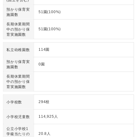
(国立を含む)
預かり保育実
51園(100%)
施園数
長期休業期間
51園(100%)
中の預かり保
育実施園数
114園
私立幼稚園数
預かり保育実
0園
施園数
長期休業期間
中の預かり保
育実施園数
294校
小学校数
114,925人
小学校児童数
公立小学校1
20.8人
学級当たりの