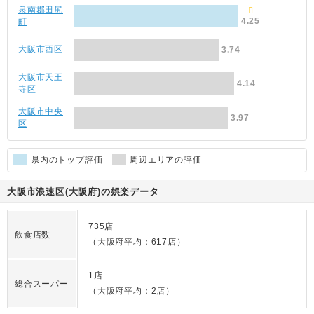
泉南郡田尻
4.25
町
大阪市西区
3.74
大阪市天王
4.14
寺区
大阪市中央
3.97
区
県内のトップ評価
周辺エリアの評価
大阪市浪速区(大阪府)の娯楽データ
735店
飲食店数
（大阪府平均：617店）
1店
総合スーパー
（大阪府平均：2店）