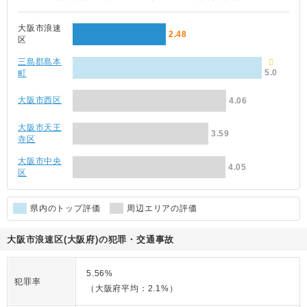
大阪市浪速
2.48
区
三島郡島本
5.0
町
大阪市西区
4.06
大阪市天王
3.59
寺区
大阪市中央
4.05
区
県内のトップ評価
周辺エリアの評価
大阪市浪速区(大阪府)の犯罪・交通事故
5.56%
犯罪率
（大阪府平均：2.1%）