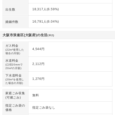
18,317人(6.59%)
出生数
16,791人(6.04%)
婚姻件数
大阪市浪速区(大阪府)の生活
(※2)
ガス料金
4,544円
(22m³使用した
場合の月額)
水道料金
2,112円
(口径20mmで
20m³の月額)
下水道料金
1,276円
(20m³を使用し
た場合の月額)
家庭ごみ収集
無料
(可燃ごみ)
指定ごみ袋の
指定ごみ袋なし
価格