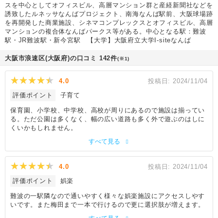
スを中心としてオフィスビル、高層マンション群と産経新聞社などを
誘致したルネッサなんばプロジェクト、南海なんば駅前、大阪球場跡
を再開発した商業施設、シネマコンプレックスとオフィスビル、高層
マンションの複合体なんばパークス等がある。中心となる駅：難波
駅・JR難波駅・新今宮駅 【大学】大阪府立大学I-siteなんば
大阪市浪速区(大阪府)の口コミ 142件
(※1)
4.0
投稿日:
2024/11/04
評価ポイント
子育て
保育園、小学校、中学校、高校が周りにあるので施設は揃ってい
る。ただ公園は多くなく、幅の広い道路も多く外で遊ぶのはしに
くいかもしれません。
すべて見る
4.0
投稿日:
2024/11/04
評価ポイント
娯楽
難波の一駅隣なので通いやすく様々な娯楽施設にアクセスしやす
いです。また梅田まで一本で行けるので更に選択肢が増えます。