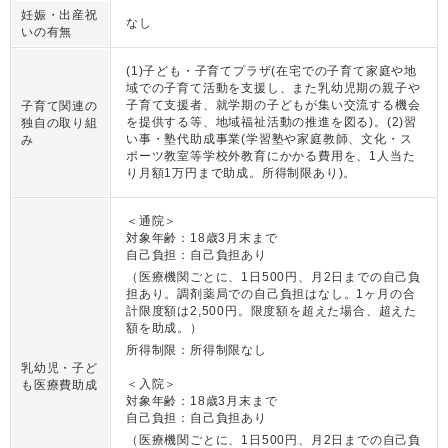
妊娠・出産祝
なし
いの有無
(1)子ども・子育てプラザ(在宅での子育て家庭や地
域での子育て活動を支援し、また乳幼児期の親子や
子育て支援者、就学期の子どもが集い交流する機会
子育て関連の
を提供する等、地域福祉活動の推進を図る)。(2)習
独自の取り組
い事・塾代助成事業(学習塾や家庭教師、文化・ス
み
ポーツ教室等学校外教育にかかる費用を、1人当た
り月額1万円まで助成。所得制限あり)。
＜通院＞
対象年齢：18歳3月末まで
自己負担：自己負担あり
（医療機関ごとに、1日500円、月2日までの自己負
担あり。調剤薬局での自己負担はなし。1ヶ月の合
計限度額は2,500円。限度額を超えた場合、超えた
額を助成。）
所得制限：所得制限なし
乳幼児・子ど
＜入院＞
も医療費助成
対象年齢：18歳3月末まで
自己負担：自己負担あり
（医療機関ごとに、1日500円、月2日までの自己負