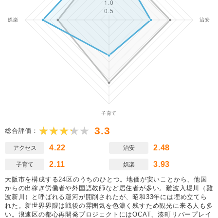
3.3
総合評価：
4.22
2.48
アクセス
治安
2.11
3.93
子育て
娯楽
大阪市を構成する24区のうちのひとつ。地価が安いことから、他国
からの出稼ぎ労働者や外国語教師など居住者が多い。難波入堀川（難
波新川）と呼ばれる運河が開削されたが、昭和33年には埋め立てら
れた。新世界界隈は戦後の雰囲気を色濃く残すため観光に来る人も多
い。浪速区の都心再開発プロジェクトにはOCAT、湊町リバープレイ