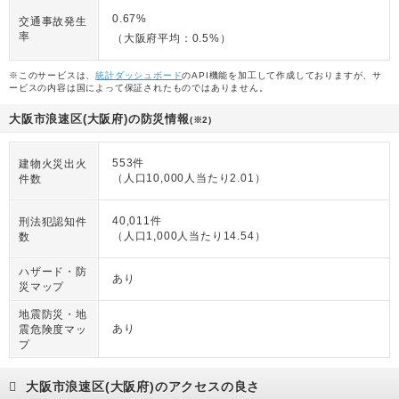
0.67%
交通事故発生
率
（大阪府平均：0.5%）
※このサービスは、
統計ダッシュボード
のAPI機能を加工して作成しておりますが、サ
ービスの内容は国によって保証されたものではありません。
大阪市浪速区(大阪府)の防災情報
(※2)
553件
建物火災出火
（人口10,000人当たり2.01）
件数
40,011件
刑法犯認知件
（人口1,000人当たり14.54）
数
ハザード・防
あり
災マップ
地震防災・地
あり
震危険度マッ
プ
大阪市浪速区(大阪府)のアクセスの良さ