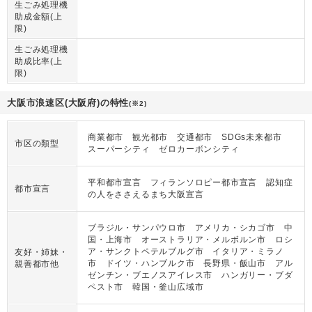
生ごみ処理機
助成金額(上
限)
生ごみ処理機
助成比率(上
限)
大阪市浪速区(大阪府)の特性
(※2)
商業都市 観光都市 交通都市 SDGs未来都市
市区の類型
スーパーシティ ゼロカーボンシティ
平和都市宣言 フィランソロピー都市宣言 認知症
都市宣言
の人をささえるまち大阪宣言
ブラジル・サンパウロ市 アメリカ・シカゴ市 中
国・上海市 オーストラリア・メルボルン市 ロシ
ア・サンクトペテルブルグ市 イタリア・ミラノ
友好・姉妹・
市 ドイツ・ハンブルク市 長野県・飯山市 アル
親善都市他
ゼンチン・ブエノスアイレス市 ハンガリー・ブダ
ペスト市 韓国・釜山広域市