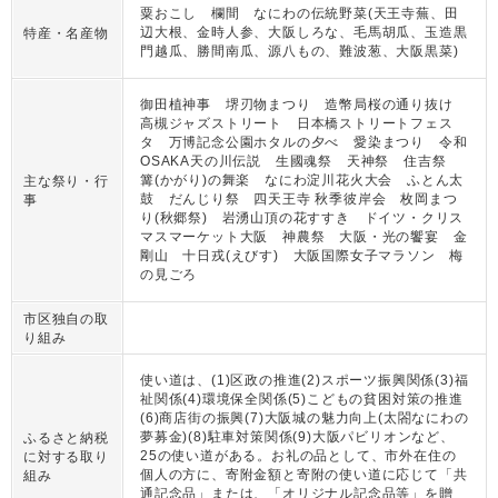
粟おこし 欄間 なにわの伝統野菜(天王寺蕪、田
辺大根、金時人参、大阪しろな、毛馬胡瓜、玉造黒
特産・名産物
門越瓜、勝間南瓜、源八もの、難波葱、大阪黒菜)
御田植神事 堺刃物まつり 造幣局桜の通り抜け
高槻ジャズストリート 日本橋ストリートフェス
タ 万博記念公園ホタルの夕べ 愛染まつり 令和
OSAKA天の川伝説 生國魂祭 天神祭 住吉祭
篝(かがり)の舞楽 なにわ淀川花火大会 ふとん太
主な祭り・行
鼓 だんじり祭 四天王寺 秋季彼岸会 枚岡まつ
事
り(秋郷祭) 岩湧山頂の花すすき ドイツ・クリス
マスマーケット大阪 神農祭 大阪・光の饗宴 金
剛山 十日戎(えびす) 大阪国際女子マラソン 梅
の見ごろ
市区独自の取
り組み
使い道は、(1)区政の推進(2)スポーツ振興関係(3)福
祉関係(4)環境保全関係(5)こどもの貧困対策の推進
(6)商店街の振興(7)大阪城の魅力向上(太閤なにわの
夢募金)(8)駐車対策関係(9)大阪パビリオンなど、
ふるさと納税
25の使い道がある。お礼の品として、市外在住の
に対する取り
個人の方に、寄附金額と寄附の使い道に応じて「共
組み
通記念品」または、「オリジナル記念品等」を贈