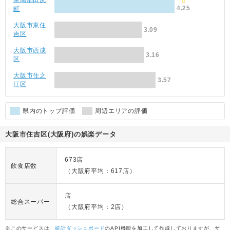
泉南郡田尻
4.25
町
大阪市東住
3.09
吉区
大阪市西成
3.16
区
大阪市住之
3.57
江区
県内のトップ評価
周辺エリアの評価
大阪市住吉区(大阪府)の娯楽データ
673店
飲食店数
（大阪府平均：617店）
店
総合スーパー
（大阪府平均：2店）
※このサービスは、
統計ダッシュボード
のAPI機能を加工して作成しておりますが、サ