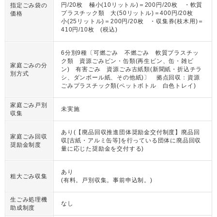
円/20枚 極小(10リットル)＝200円/20枚 ・軟質
指定ごみ袋の
プラスチック類 大(50リットル)＝400円/20枚
価格
小(25リットル)＝200円/20枚 ・収集券(枝木用)＝
410円/10枚 (税込)
6分別9種〔可燃ごみ 不燃ごみ 軟質プラスチッ
ク類 資源ごみビン・缶類(再生ビン、缶・雑ビ
家庭ごみの分
ン) 有害ごみ 資源ごみ古紙類(新聞紙・折込チラ
別方式
シ、ダンボール紙、その他紙)〕 拠点回収：資源
ごみプラスチック類(ペットボトル 白色トレイ)
家庭ごみ戸別
未実施
収集
あり(【廃品回収推進団体奨励金交付制度】廃品回
家庭ごみ回収
収[古紙・アルミ缶等]を行っている団体に廃品回収
奨励金制度
量に応じた奨励金を交付する)
あり
粗大ごみ収集
(有料。戸別収集。事前申込制。)
生ごみ処理機
なし
助成制度