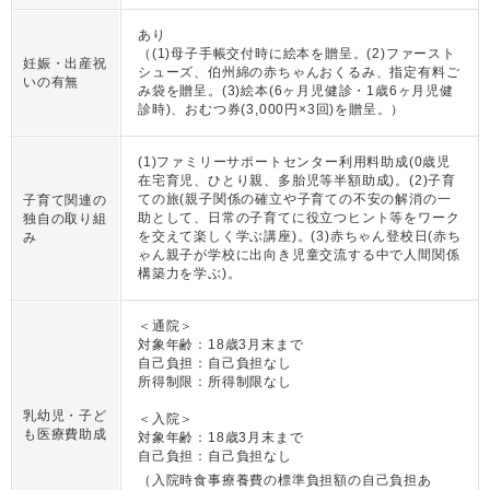
あり
（(1)母子手帳交付時に絵本を贈呈。(2)ファースト
妊娠・出産祝
シューズ、伯州綿の赤ちゃんおくるみ、指定有料ご
いの有無
み袋を贈呈。(3)絵本(6ヶ月児健診・1歳6ヶ月児健
診時)、おむつ券(3,000円×3回)を贈呈。）
(1)ファミリーサポートセンター利用料助成(0歳児
在宅育児、ひとり親、多胎児等半額助成)。(2)子育
ての旅(親子関係の確立や子育ての不安の解消の一
子育て関連の
助として、日常の子育てに役立つヒント等をワーク
独自の取り組
を交えて楽しく学ぶ講座)。(3)赤ちゃん登校日(赤ち
み
ゃん親子が学校に出向き児童交流する中で人間関係
構築力を学ぶ)。
＜通院＞
対象年齢：18歳3月末まで
自己負担：自己負担なし
所得制限：所得制限なし
乳幼児・子ど
＜入院＞
も医療費助成
対象年齢：18歳3月末まで
自己負担：自己負担なし
（入院時食事療養費の標準負担額の自己負担あ