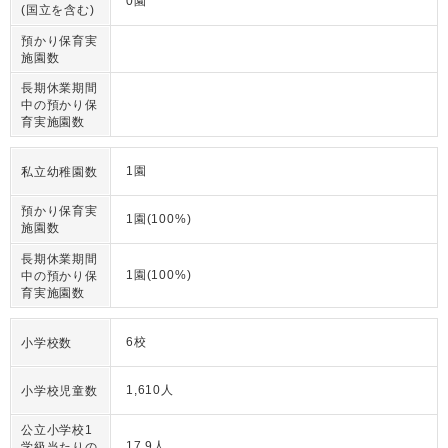
0園
(国立を含む)
預かり保育実
施園数
長期休業期間
中の預かり保
育実施園数
1園
私立幼稚園数
預かり保育実
1園(100%)
施園数
長期休業期間
1園(100%)
中の預かり保
育実施園数
6校
小学校数
1,610人
小学校児童数
公立小学校1
17.9人
学級当たりの