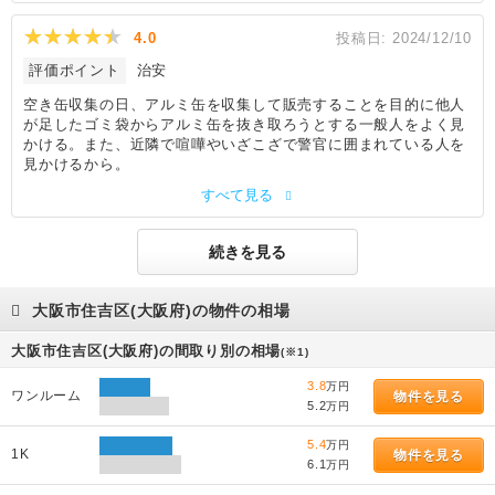
4.0
投稿日:
2024/12/10
評価ポイント
治安
空き缶収集の日、アルミ缶を収集して販売することを目的に他人
が足したゴミ袋からアルミ缶を抜き取ろうとする一般人をよく見
かける。また、近隣で喧嘩やいざこざで警官に囲まれている人を
見かけるから。
すべて見る
続きを見る
大阪市住吉区(大阪府)の物件の相場
大阪市住吉区(大阪府)の間取り別の相場
(※1)
3.8
万円
ワンルーム
物件を見る
5.2
万円
5.4
万円
1K
物件を見る
6.1
万円