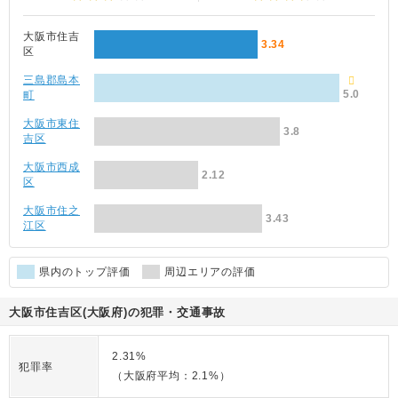
大阪市住吉
3.34
区
三島郡島本
5.0
町
大阪市東住
3.8
吉区
大阪市西成
2.12
区
大阪市住之
3.43
江区
県内のトップ評価
周辺エリアの評価
大阪市住吉区(大阪府)の犯罪・交通事故
2.31%
犯罪率
（大阪府平均：2.1%）