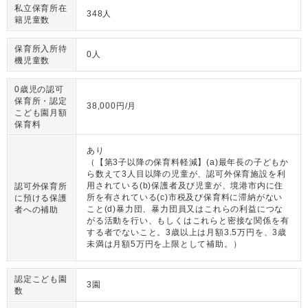
私立保育所在
348人
籍児童数
保育所入所待
0人
機児童数
0歳児の認可
保育所・認定
38,000円/月
こども園月額
保育料
あり
（【第3子以降の保育料軽減】(a)最年長の子どもか
ら数えて3人目以降の児童が、認可外保育施設を利
用されている(b)保護者及び児童が、境港市内に住
認可外保育所
所を有されている(c)市税及び保育料に滞納がない
に預ける保護
こと(d)暴力団、暴力団員又はこれらの利益につな
者への補助
がる活動を行い、もしくはこれらと密接な関係を有
する者でないこと。3歳以上は月額3.5万円を、3歳
未満は月額5万円を上限として補助。）
認定こども園
3園
数