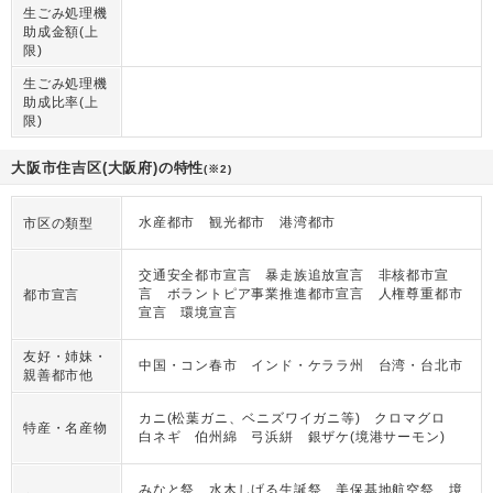
生ごみ処理機
助成金額(上
限)
生ごみ処理機
助成比率(上
限)
大阪市住吉区(大阪府)の特性
(※2)
水産都市 観光都市 港湾都市
市区の類型
交通安全都市宣言 暴走族追放宣言 非核都市宣
言 ボラントピア事業推進都市宣言 人権尊重都市
都市宣言
宣言 環境宣言
友好・姉妹・
中国・コン春市 インド・ケララ州 台湾・台北市
親善都市他
カニ(松葉ガニ、ベニズワイガニ等) クロマグロ
特産・名産物
白ネギ 伯州綿 弓浜絣 銀ザケ(境港サーモン)
みなと祭 水木しげる生誕祭 美保基地航空祭 境