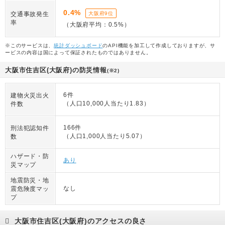
0.4%
交通事故発生
大阪府9位
率
（大阪府平均：0.5%）
※このサービスは、
統計ダッシュボード
のAPI機能を加工して作成しておりますが、サ
ービスの内容は国によって保証されたものではありません。
大阪市住吉区(大阪府)の防災情報
(※2)
6件
建物火災出火
（人口10,000人当たり1.83）
件数
166件
刑法犯認知件
（人口1,000人当たり5.07）
数
ハザード・防
あり
災マップ
地震防災・地
なし
震危険度マッ
プ
大阪市住吉区(大阪府)のアクセスの良さ