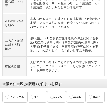
主な祭り・行
台場公園桜まつり 水産まつり カニ感謝祭 まぐ
事
ろ感謝祭 さかいみなと中野港漁村市
水木しげるロードを軸とした観光振興 伯州綿栽培
市区独自の取
事業 クルーズ船の寄港 台湾・ソウルからのイン
り組み
バウンドチャーター便の運航
使い道は、(1)自然及び生活環境の保全に関する事
ふるさと納税
業(2)産業の振興に関する事業(3)観光の振興に関す
に対する取り
る事業(4)子育て支援、教育環境の充実に関する事
組み
業。お礼の品として、境港市の特産品を贈呈。
夏はマグロ、冬はカニと豊富な海の幸が自慢です。
サイクリングにボートやヨットなど自然アクティビ
市区の自慢
ティも満喫できます。
大阪市住吉区(大阪府)で住まいを探す
ワンルーム
1K
1LDK
2LDK
3LDK