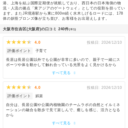
港、上海を結ぶ国際定期便が就航しており、西日本の日本海側の物
流・人流の拠点「東アジアのゲートウェイ」としての役割を担ってい
ます。またJR境港駅から東に800m続く水木しげるロードには、178
体の妖怪ブロンズ像が立ち並び、お客様をお出迎えします。
大阪市住吉区(大阪府)の口コミ 240件
(※1)
4.0
投稿日:
2024/12/10
評価ポイント
子育て
長居は長居公園以外でも公園が非常に多いので、親子で一緒にス
ポーツや体を動かして触れ合っている光景をよく見かけるから
すべて見る
4.0
投稿日:
2024/12/10
評価ポイント
娯楽
自分は、長居公園や公園内植物園のチームラボの自然とイルミネ
ーションの融合を散歩で見て楽しんで、癒しを感じ、活力となる
から
すべて見る