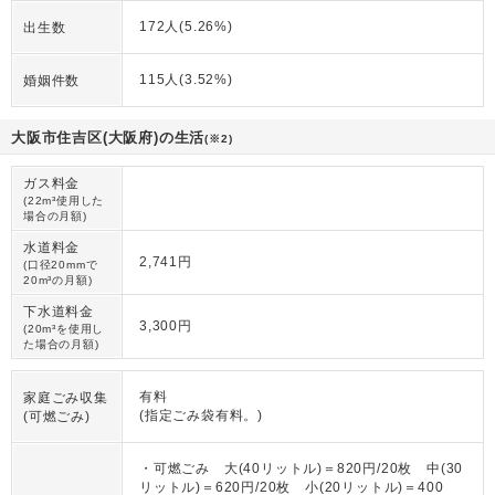
172人(5.26%)
出生数
115人(3.52%)
婚姻件数
大阪市住吉区(大阪府)の生活
(※2)
ガス料金
(22m³使用した
場合の月額)
水道料金
2,741円
(口径20mmで
20m³の月額)
下水道料金
3,300円
(20m³を使用し
た場合の月額)
有料
家庭ごみ収集
(指定ごみ袋有料。)
(可燃ごみ)
・可燃ごみ 大(40リットル)＝820円/20枚 中(30
リットル)＝620円/20枚 小(20リットル)＝400