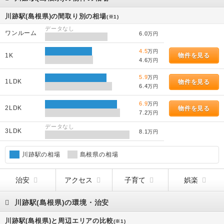
川跡駅(島根県)の間取り別の相場
(※1)
データなし
ワンルーム
6.0
万円
4.5
万円
1K
物件を見る
4.6
万円
5.9
万円
1LDK
物件を見る
6.4
万円
6.9
万円
2LDK
物件を見る
7.2
万円
データなし
3LDK
8.1
万円
川跡駅の相場
島根県の相場
治安
アクセス
子育て
娯楽
川跡駅(島根県)の環境・治安
川跡駅(島根県)と周辺エリアの比較
(※1)