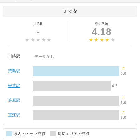
治安
川跡駅
県内平均
-
4.18
川跡駅
データなし
荒島駅
5.0
宍道駅
4.5
荘原駅
5.0
直江駅
5.0
県内のトップ評価
周辺エリアの評価