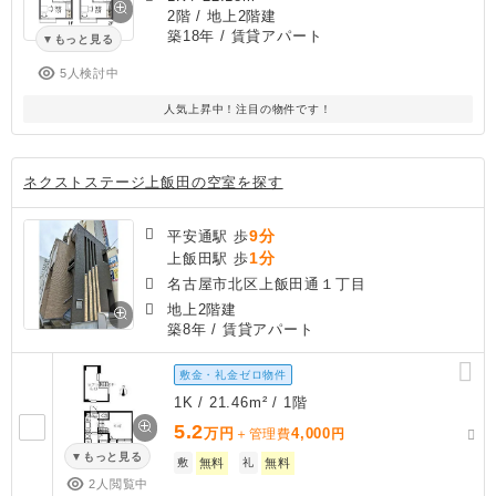
2階 / 地上2階建
築18年
/ 賃貸アパート
もっと見る
5人検討中
人気上昇中！注目の物件です！
ネクストステージ上飯田の空室を探す
9分
平安通駅 歩
1分
上飯田駅 歩
名古屋市北区上飯田通１丁目
地上2階建
築8年
/ 賃貸アパート
敷金・礼金ゼロ物件
1K / 21.46m² / 1階
5.2
万円
4,000
＋管理費
円
もっと見る
敷
無料
礼
無料
2人閲覧中