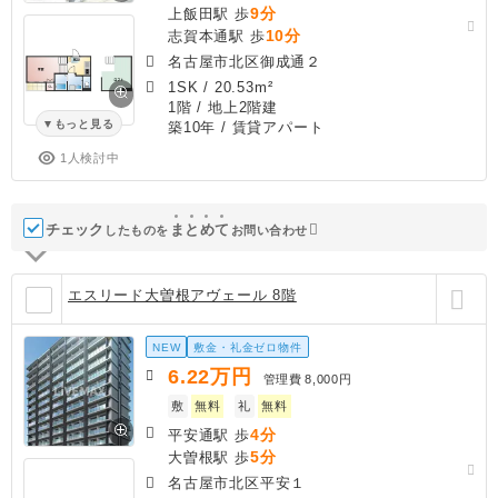
9分
上飯田駅 歩
10分
志賀本通駅 歩
名古屋市北区御成通２
1SK
/
20.53m²
1階 / 地上2階建
もっと見る
築10年
/ 賃貸アパート
1人検討中
チェック
ま
と
め
て
したものを
お問い合わせ
エスリード大曽根アヴェール 8階
NEW
敷金・礼金ゼロ物件
6.22
万円
管理費
8,000円
敷
無料
礼
無料
4分
平安通駅 歩
5分
大曽根駅 歩
名古屋市北区平安１