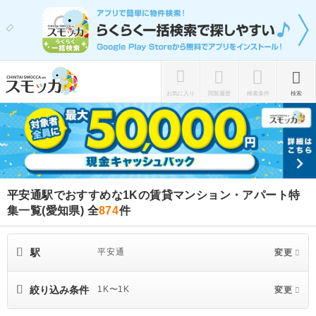
お気に入り
閲覧履歴
検索条件
検索
平安通駅でおすすめな1Kの賃貸マンション・アパート特
集一覧(愛知県)
全
874
件
駅
平安通
変更
絞り込み条件
1K〜1K
変更