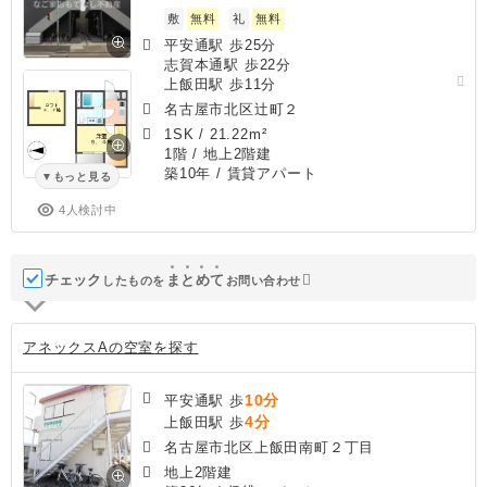
敷
無料
礼
無料
平安通駅 歩25分
志賀本通駅 歩22分
上飯田駅 歩11分
名古屋市北区辻町２
1SK
/
21.22m²
1階 / 地上2階建
築10年
/ 賃貸アパート
もっと見る
4人検討中
チェック
ま
と
め
て
したものを
お問い合わせ
アネックスAの空室を探す
10分
平安通駅 歩
4分
上飯田駅 歩
名古屋市北区上飯田南町２丁目
地上2階建