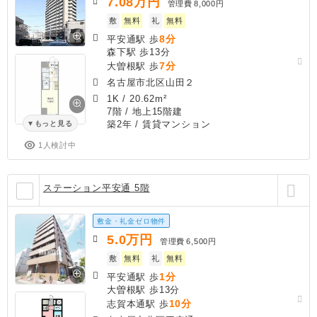
7.08
万円
管理費
8,000円
敷
無料
礼
無料
8分
平安通駅 歩
森下駅 歩13分
7分
大曽根駅 歩
名古屋市北区山田２
1K
/
20.62m²
7階 / 地上15階建
築2年
/ 賃貸マンション
もっと見る
1人検討中
ステーション平安通 5階
敷金・礼金ゼロ物件
5.0
万円
管理費
6,500円
敷
無料
礼
無料
1分
平安通駅 歩
大曽根駅 歩13分
10分
志賀本通駅 歩