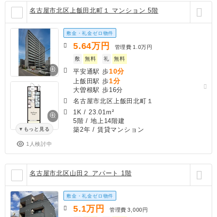
名古屋市北区上飯田北町１ マンション 5階
敷金・礼金ゼロ物件
5.64
万円
管理費
1.0万円
敷
無料
礼
無料
10分
平安通駅 歩
1分
上飯田駅 歩
大曽根駅 歩16分
名古屋市北区上飯田北町１
1K
/
23.01m²
5階 / 地上14階建
築2年
/ 賃貸マンション
もっと見る
1人検討中
名古屋市北区山田２ アパート 1階
敷金・礼金ゼロ物件
5.1
万円
管理費
3,000円