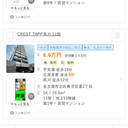
築8年
/ 賃貸マンション
もっと見る
1人検討中
CREST TAPP黒川 11階
NEW
初期費用分割払い対応
敷金・礼金ゼロ物件
6.6
万円
管理費
1.0万円
敷
無料
礼
無料
平安通 徒歩18分
志賀本通 徒歩
8分
黒川 徒歩12分
名古屋市北区稚児宮通2丁目
1K
/
25.5m²
11階 / 地上15階建
築1年
/ 賃貸マンション
もっと見る
2人検討中