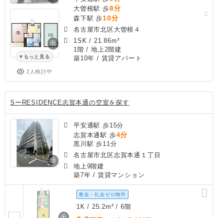
8分
大曽根駅 歩
10分
森下駅 歩
名古屋市北区大曽根４
1SK
/
21.86m²
1階 / 地上2階建
もっと見る
築10年
/ 賃貸アパート
2人検討中
SーRESIDENCE志賀本通の空室を探す
平安通駅 歩15分
4分
志賀本通駅 歩
黒川駅 歩11分
名古屋市北区志賀本通１丁目
地上9階建
築7年
/ 賃貸マンション
敷金・礼金ゼロ物件
1K / 25.2m² / 6階