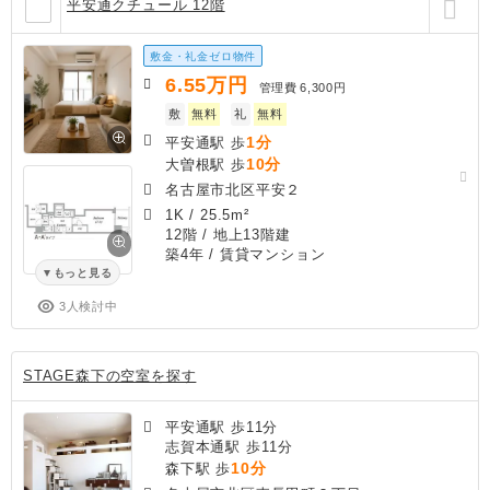
平安通クチュール 12階
敷金・礼金ゼロ物件
6.55
万円
管理費
6,300円
敷
無料
礼
無料
1分
平安通駅 歩
10分
大曽根駅 歩
名古屋市北区平安２
1K
/
25.5m²
12階 / 地上13階建
築4年
/ 賃貸マンション
もっと見る
3人検討中
STAGE森下の空室を探す
平安通駅 歩11分
志賀本通駅 歩11分
10分
森下駅 歩