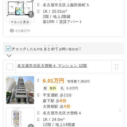
名古屋市北区上飯田南町５
1K
/
20.01m²
2階 / 地上2階建
築10年
/ 賃貸アパート
もっと見る
3人検討中
チェック
ま
と
め
て
したものを
お問い合わせ
名古屋市北区大曽根４ マンション 12階
6.01
万円
管理費
7,950円
敷
無料
礼
6.8万円
平安通駅 歩11分
8分
森下駅 歩
4分
大曽根駅 歩
名古屋市北区大曽根４
1K
/
24.0m²
12階 / 地上14階建