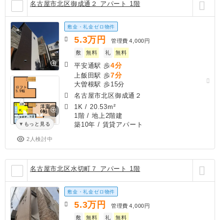
名古屋市北区御成通２ アパート 1階
敷金・礼金ゼロ物件
5.3
万円
管理費
4,000円
敷
無料
礼
無料
4分
平安通駅 歩
7分
上飯田駅 歩
大曽根駅 歩15分
名古屋市北区御成通２
1K
/
20.53m²
1階 / 地上2階建
築10年
/ 賃貸アパート
もっと見る
2人検討中
名古屋市北区水切町７ アパート 1階
敷金・礼金ゼロ物件
5.3
万円
管理費
4,000円
敷
無料
礼
無料