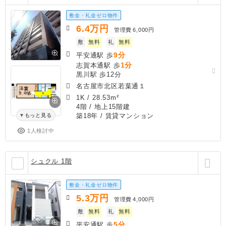
敷金・礼金ゼロ物件
6.4
万円
管理費
6,000円
敷
無料
礼
無料
9分
平安通駅 歩
1分
志賀本通駅 歩
黒川駅 歩12分
名古屋市北区若葉通１
1K
/
28.53m²
4階 / 地上15階建
築18年
/ 賃貸マンション
もっと見る
1人検討中
シュクル 1階
敷金・礼金ゼロ物件
5.3
万円
管理費
4,000円
敷
無料
礼
無料
5分
平安通駅 歩