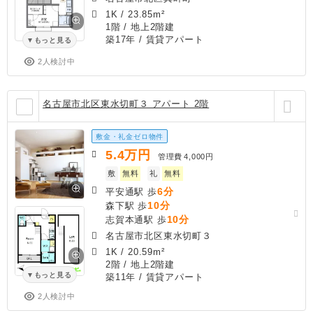
1K
/
23.85m²
1階 / 地上2階建
築17年
/ 賃貸アパート
もっと見る
2人検討中
名古屋市北区東水切町３ アパート 2階
敷金・礼金ゼロ物件
5.4
万円
管理費
4,000円
敷
無料
礼
無料
6分
平安通駅 歩
10分
森下駅 歩
10分
志賀本通駅 歩
名古屋市北区東水切町３
1K
/
20.59m²
2階 / 地上2階建
もっと見る
築11年
/ 賃貸アパート
2人検討中