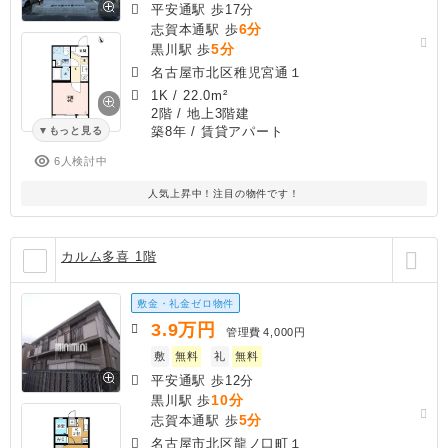
平安通駅 歩17分
6分
志賀本通駅 歩
5分
黒川駅 歩
名古屋市北区稚児宮通１
1K
/
22.0m²
2階 / 地上3階建
築8年
/ 賃貸アパート
もっと見る
6人検討中
人気上昇中！注目の物件です！
カルム多喜 1階
敷金・礼金ゼロ物件
3.9
万円
管理費
4,000円
敷
無料
礼
無料
平安通駅 歩12分
10分
黒川駅 歩
5分
志賀本通駅 歩
名古屋市北区龍ノ口町１