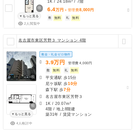
1K / 24.18m² / 7階
6.4
万円
8,000
＋管理費
円
もっと見る
敷
無料
礼
無料
2人閲覧中
名古屋市東区芳野３ マンション 4階
敷金・礼金ゼロ物件
3.9
万円
管理費
4,000円
敷
無料
礼
無料
平安通駅 歩15分
10分
尼ケ坂駅 歩
7分
森下駅 歩
名古屋市東区芳野３
1K
/
20.07m²
4階 / 地上8階建
築31年
/ 賃貸マンション
もっと見る
4人検討中