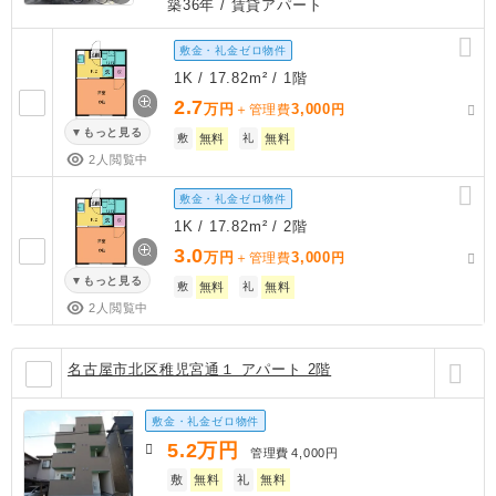
築36年
/ 賃貸アパート
敷金・礼金ゼロ物件
1K / 17.82m² / 1階
2.7
万円
3,000
＋管理費
円
もっと見る
敷
無料
礼
無料
2人閲覧中
敷金・礼金ゼロ物件
1K / 17.82m² / 2階
3.0
万円
3,000
＋管理費
円
もっと見る
敷
無料
礼
無料
2人閲覧中
名古屋市北区稚児宮通１ アパート 2階
敷金・礼金ゼロ物件
5.2
万円
管理費
4,000円
敷
無料
礼
無料