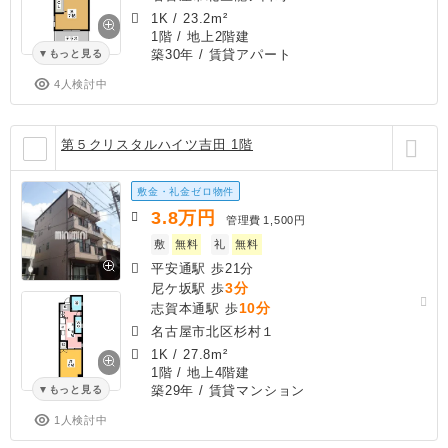
1K
/
23.2m²
1階 / 地上2階建
築30年
/ 賃貸アパート
もっと見る
4人検討中
第５クリスタルハイツ吉田 1階
敷金・礼金ゼロ物件
3.8
万円
管理費
1,500円
敷
無料
礼
無料
平安通駅 歩21分
3分
尼ケ坂駅 歩
10分
志賀本通駅 歩
名古屋市北区杉村１
1K
/
27.8m²
1階 / 地上4階建
築29年
/ 賃貸マンション
もっと見る
1人検討中