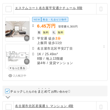
エステムコート名古屋平安通クチュール 8階
NEW
敷金・礼金ゼロ物件
6.45
万円
管理費
6,300円
敷
無料
礼
無料
平安通 徒歩
2分
上飯田 徒歩11分
名古屋市北区平安2丁目
1K
/
25.49m²
8階 / 地上13階建
築4年
/ 賃貸マンション
もっと見る
2人検討中
チェック
ま
と
め
て
したものを
お問い合わせ
名古屋市北区若葉通１ マンション 4階