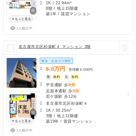
1K
/
22.94m²
8階 / 地上15階建
築1年
/ 賃貸マンション
もっと見る
1人検討中
名古屋市北区杉栄町４ マンション 3階
敷金・礼金ゼロ物件
6.0
万円
管理費
6,000円
敷
無料
礼
無料
9分
平安通駅 歩
5分
志賀本通駅 歩
尼ケ坂駅 歩12分
名古屋市北区杉栄町４
1K
/
30.25m²
3階 / 地上11階建
築19年
/ 賃貸マンション
もっと見る
2人検討中