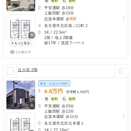
敷
無料
礼
無料
平安通駅 歩16分
上飯田駅 歩15分
9分
志賀本通駅 歩
名古屋市北区龍ノ口町２
1K
/
22.9m²
1階 / 地上2階建
築17年
/ 賃貸アパート
もっと見る
2人検討中
辻ガ花 2階
敷金・礼金ゼロ物件
4.8
万円
管理費
6,000円
敷
無料
礼
無料
平安通駅 歩20分
上飯田駅 歩12分
志賀本通駅 歩11分
名古屋市北区辻本通１
1K
/
22.18m²