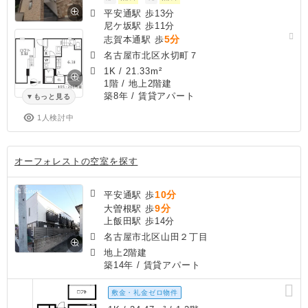
平安通駅 歩13分
尼ケ坂駅 歩11分
5分
志賀本通駅 歩
名古屋市北区水切町７
1K
/
21.33m²
1階 / 地上2階建
築8年
/ 賃貸アパート
もっと見る
1人検討中
オーフォレストの空室を探す
10分
平安通駅 歩
9分
大曽根駅 歩
上飯田駅 歩14分
名古屋市北区山田２丁目
地上2階建
築14年
/ 賃貸アパート
敷金・礼金ゼロ物件