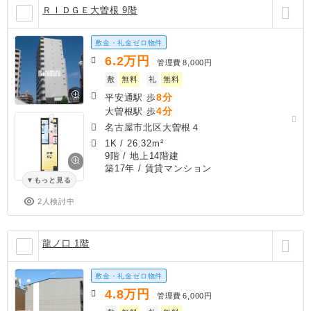
ＲＩＤＧＥ大曽根 9階
敷金・礼金ゼロ物件
6.2
万円
管理費
8,000円
敷
無料
礼
無料
8分
平安通駅 歩
4分
大曽根駅 歩
名古屋市北区大曽根４
1K
/
26.32m²
9階 / 地上14階建
築17年
/ 賃貸マンション
もっと見る
2人検討中
龍ノ口 1階
敷金・礼金ゼロ物件
4.8
万円
管理費
6,000円