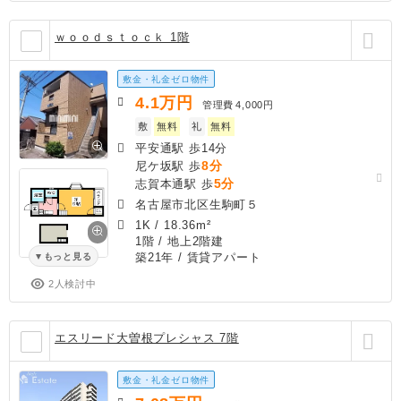
ｗｏｏｄｓｔｏｃｋ 1階
敷金・礼金ゼロ物件
4.1
万円
管理費
4,000円
敷
無料
礼
無料
平安通駅 歩14分
8分
尼ケ坂駅 歩
5分
志賀本通駅 歩
名古屋市北区生駒町５
1K
/
18.36m²
1階 / 地上2階建
築21年
/ 賃貸アパート
もっと見る
2人検討中
エスリード大曽根プレシャス 7階
敷金・礼金ゼロ物件