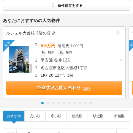
条件保存をする
あなたにおすすめの人気物件
ルシェル大曽根 3階の賃貸
新着
新
5.9万円
管理費
7,000円
敷
無料
礼
無料
平安通 徒歩12分
名古屋市北区大曽根1丁目
1K/ 28.12m²/ 3階
空室状況お問い合わせ
無料
おすすめ
安い順
広い順
新築順
駅近順
新着順