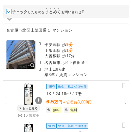
チェック
ま
と
め
て
したものを
お問い合わせ
名古屋市北区上飯田通１ マンション
9分
平安通駅 歩
1分
上飯田駅 歩
大曽根駅 歩17分
名古屋市北区上飯田通１
地上10階建
築3年
/ 賃貸マンション
NEW
敷金・礼金ゼロ物件
1K / 24.18m² / 7階
6.5
万円
8,000
＋管理費
円
もっと見る
敷
無料
礼
無料
1人閲覧中
NEW
敷金・礼金ゼロ物件