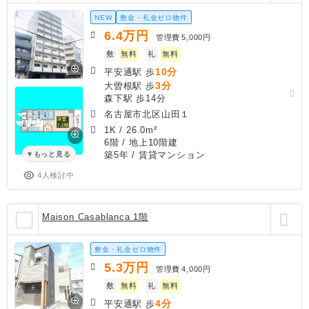
NEW
敷金・礼金ゼロ物件
6.4
万円
管理費
5,000円
敷
無料
礼
無料
10分
平安通駅 歩
3分
大曽根駅 歩
森下駅 歩14分
名古屋市北区山田１
1K
/
26.0m²
6階 / 地上10階建
築5年
/ 賃貸マンション
もっと見る
4人検討中
Maison Casablanca 1階
敷金・礼金ゼロ物件
5.3
万円
管理費
4,000円
敷
無料
礼
無料
4分
平安通駅 歩