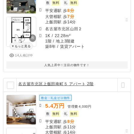
敷
無料
礼
無料
8分
平安通駅 歩
7分
大曽根駅 歩
上飯田駅 歩14分
名古屋市北区山田２
1K
/
22.28m²
1階 / 地上3階建
築8年
/ 賃貸アパート
もっと見る
14人検討中
人気上昇中！注目の物件です！
名古屋市北区上飯田南町５ アパート 2階
敷金・礼金ゼロ物件
5.4
万円
管理費
4,000円
敷
無料
礼
無料
8分
平安通駅 歩
上飯田駅 歩11分
大曽根駅 歩14分