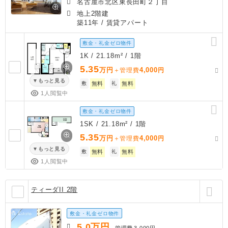
名古屋市北区東長田町２丁目
地上2階建
築11年
/ 賃貸アパート
敷金・礼金ゼロ物件
1K / 21.18m² / 1階
5.35
万円
4,000
＋管理費
円
もっと見る
敷
無料
礼
無料
1人閲覧中
敷金・礼金ゼロ物件
1SK / 21.18m² / 1階
5.35
万円
4,000
＋管理費
円
もっと見る
敷
無料
礼
無料
1人閲覧中
ティーダII 2階
敷金・礼金ゼロ物件
5.0
万円
管理費
3,000円