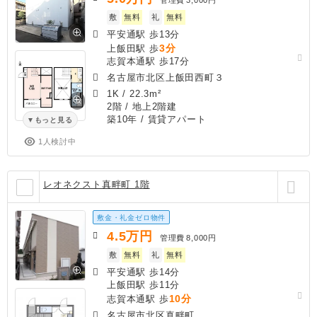
敷
無料
礼
無料
平安通駅 歩13分
3分
上飯田駅 歩
志賀本通駅 歩17分
名古屋市北区上飯田西町３
1K
/
22.3m²
2階 / 地上2階建
築10年
/ 賃貸アパート
もっと見る
1人検討中
レオネクスト真畔町 1階
敷金・礼金ゼロ物件
4.5
万円
管理費
8,000円
敷
無料
礼
無料
平安通駅 歩14分
上飯田駅 歩11分
10分
志賀本通駅 歩
名古屋市北区真畔町