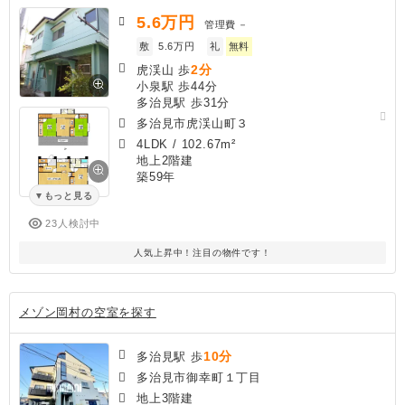
5.6
万円
管理費
－
敷
5.6万円
礼
無料
2分
虎渓山 歩
小泉駅 歩44分
多治見駅 歩31分
多治見市虎渓山町３
4LDK
/
102.67m²
地上2階建
築59年
もっと見る
23人検討中
人気上昇中！注目の物件です！
メゾン岡村の空室を探す
10分
多治見駅 歩
多治見市御幸町１丁目
地上3階建