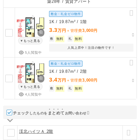
築28年
/ 賃貸アパート
敷金・礼金ゼロ物件
1K / 19.87m² / 1階
3.3
万円
3,000
＋管理費
円
敷
無料
礼
無料
もっと見る
人気上昇中！注目の物件です！
5人閲覧中
敷金・礼金ゼロ物件
1K / 19.87m² / 2階
3.4
万円
3,000
＋管理費
円
もっと見る
敷
無料
礼
無料
4人閲覧中
チェック
ま
と
め
て
したものを
お問い合わせ
渓北ハイツＡ 2階