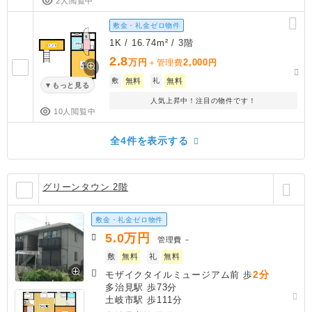
2人閲覧中
敷金・礼金ゼロ物件
1K / 16.74m² / 3階
2.8
万円
2,000
＋管理費
円
敷
無料
礼
無料
もっと見る
人気上昇中！注目の物件です！
10人閲覧中
全4件を表示する
グリーンタウン 2階
敷金・礼金ゼロ物件
5.0
万円
管理費
－
敷
無料
礼
無料
2分
モザイクタイルミュージアム前 歩
多治見駅 歩73分
土岐市駅 歩111分