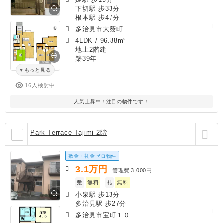
下切駅 歩33分
根本駅 歩47分
多治見市大薮町
4LDK
/
96.88m²
地上2階建
築39年
もっと見る
16人検討中
人気上昇中！注目の物件です！
Park Terrace Tajimi 2階
敷金・礼金ゼロ物件
3.1
万円
管理費
3,000円
敷
無料
礼
無料
小泉駅 歩13分
多治見駅 歩27分
多治見市宝町１０