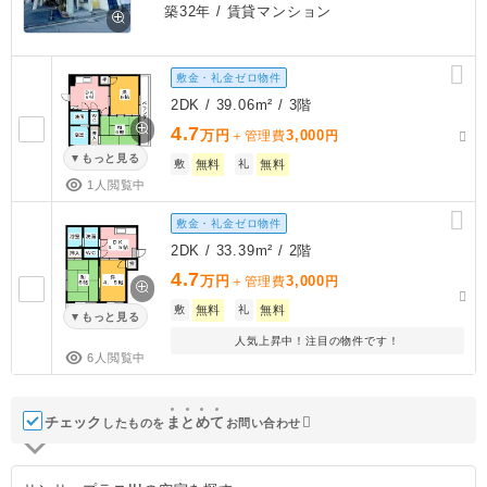
築32年
/ 賃貸マンション
敷金・礼金ゼロ物件
2DK / 39.06m² / 3階
4.7
万円
3,000
＋管理費
円
もっと見る
敷
無料
礼
無料
1人閲覧中
敷金・礼金ゼロ物件
2DK / 33.39m² / 2階
4.7
万円
3,000
＋管理費
円
敷
無料
礼
無料
もっと見る
人気上昇中！注目の物件です！
6人閲覧中
チェック
ま
と
め
て
したものを
お問い合わせ