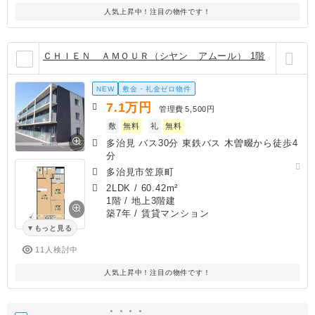
人気上昇中！注目の物件です！
ＣＨＩＥＮ ＡＭＯＵＲ（シヤン アムール） 1階
NEW
敷金・礼金ゼロ物件
7.1
万円
管理費
5,500円
敷
無料
礼
無料
多治見 バス30分 東鉄バス 木曽畷から徒歩4
分
多治見市笠原町
2LDK
/
60.42m²
1階 / 地上3階建
築7年
/ 賃貸マンション
もっと見る
11人検討中
人気上昇中！注目の物件です！