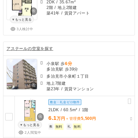
2DK
/
35.67m²
2階 / 地上2階建
築41年
/ 賃貸アパート
もっと見る
3人検討中
アステールの空室を探す
6分
小泉駅 歩
多治見駅 歩39分
多治見市小泉町１丁目
地上7階建
築23年
/ 賃貸マンション
敷金・礼金ゼロ物件
2LDK / 60.5m² / 1階
6.1
万円
5,500
＋管理費
円
もっと見る
敷
無料
礼
無料
2人閲覧中