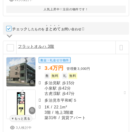
人気上昇中！注目の物件です！
チェック
ま
と
め
て
したものを
お問い合わせ
フラットオルハ 3階
敷金・礼金ゼロ物件
3.4
万円
管理費
3,000円
敷
無料
礼
無料
多治見駅 歩15分
小泉駅 歩42分
古虎渓駅 歩47分
多治見市平和町５
1K
/
22.1m²
3階 / 地上3階建
築31年
/ 賃貸アパート
もっと見る
3人検討中