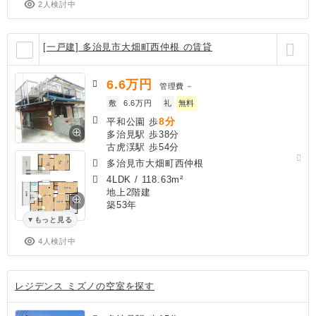
2人検討中
[一戸建] 多治見市大畑町西仲根 の賃貸
6.6
万円
管理費
－
敷
6.6万円
礼
無料
8分
平和公園 歩
多治見駅 歩38分
古虎渓駅 歩54分
多治見市大畑町西仲根
4LDK
/
118.63m²
地上2階建
築53年
もっと見る
4人検討中
レジデンス ミズノの空室を探す