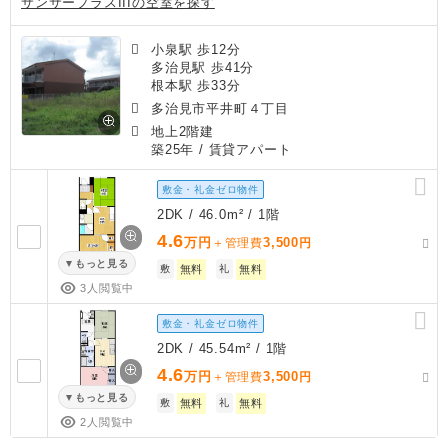
サンサープラスIIIの空室を探す
小泉駅 歩12分
多治見駅 歩41分
根本駅 歩33分
多治見市平井町４丁目
地上2階建
築25年
/ 賃貸アパート
敷金・礼金ゼロ物件
2DK / 46.0m² / 1階
4.6
万円
3,500
＋管理費
円
もっと見る
敷
無料
礼
無料
3人閲覧中
敷金・礼金ゼロ物件
2DK / 45.54m² / 1階
4.6
万円
3,500
＋管理費
円
もっと見る
敷
無料
礼
無料
2人閲覧中