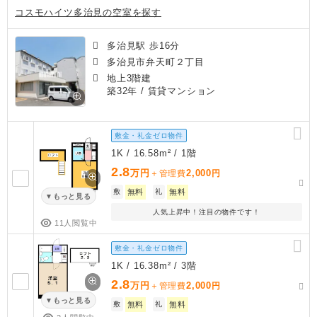
コスモハイツ多治見の空室を探す
多治見駅 歩16分
多治見市弁天町２丁目
地上3階建
築32年
/ 賃貸マンション
敷金・礼金ゼロ物件
1K / 16.58m² / 1階
2.8
万円
2,000
＋管理費
円
敷
無料
礼
無料
もっと見る
人気上昇中！注目の物件です！
11人閲覧中
敷金・礼金ゼロ物件
1K / 16.38m² / 3階
2.8
万円
2,000
＋管理費
円
もっと見る
敷
無料
礼
無料