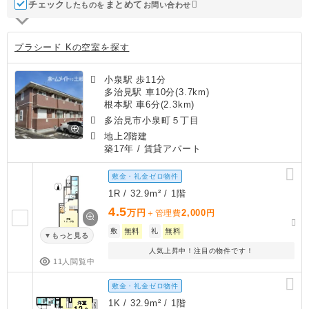
チェック
ま
と
め
て
したものを
お問い合わせ
プラシード Kの空室を探す
小泉駅 歩11分
多治見駅 車10分(3.7km)
根本駅 車6分(2.3km)
多治見市小泉町５丁目
地上2階建
築17年
/ 賃貸アパート
敷金・礼金ゼロ物件
1R / 32.9m² / 1階
4.5
万円
2,000
＋管理費
円
敷
無料
礼
無料
もっと見る
人気上昇中！注目の物件です！
11人閲覧中
敷金・礼金ゼロ物件
1K / 32.9m² / 1階