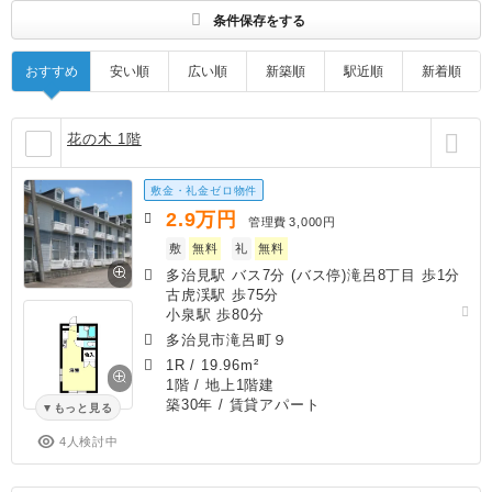
条件保存をする
おすすめ
安い順
広い順
新築順
駅近順
新着順
花の木 1階
敷金・礼金ゼロ物件
2.9
万円
管理費
3,000円
敷
無料
礼
無料
多治見駅 バス7分 (バス停)滝呂8丁目 歩1分
古虎渓駅 歩75分
小泉駅 歩80分
多治見市滝呂町９
1R
/
19.96m²
1階 / 地上1階建
築30年
/ 賃貸アパート
もっと見る
4人検討中