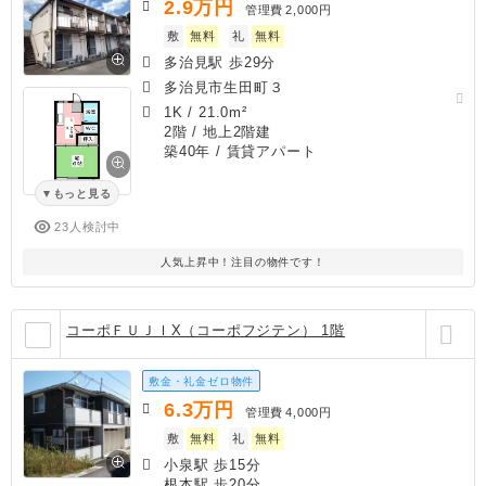
2.9
万円
管理費
2,000円
敷
無料
礼
無料
多治見駅 歩29分
多治見市生田町３
1K
/
21.0m²
2階 / 地上2階建
築40年
/ 賃貸アパート
もっと見る
23人検討中
人気上昇中！注目の物件です！
コーポＦＵＪＩX（コーポフジテン） 1階
敷金・礼金ゼロ物件
6.3
万円
管理費
4,000円
敷
無料
礼
無料
小泉駅 歩15分
根本駅 歩20分