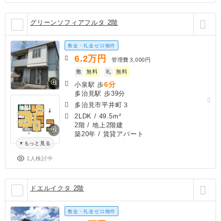
グリーンソフィアフルタ 2階
敷金・礼金ゼロ物件
6.2
万円
管理費
3,000円
敷
無料
礼
無料
6分
小泉駅 歩
多治見駅 歩39分
多治見市平井町３
2LDK
/
49.5m²
2階 / 地上2階建
築20年
/ 賃貸アパート
もっと見る
1人検討中
ドエルイクタ 2階
敷金・礼金ゼロ物件