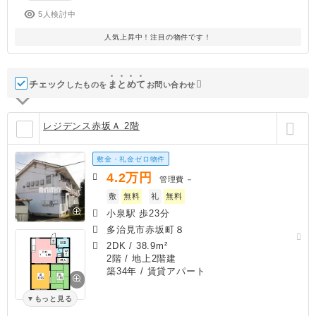
5人検討中
人気上昇中！注目の物件です！
チェック
ま
と
め
て
したものを
お問い合わせ
レジデンス赤坂Ａ 2階
敷金・礼金ゼロ物件
4.2
万円
管理費
－
敷
無料
礼
無料
小泉駅 歩23分
多治見市赤坂町８
2DK
/
38.9m²
2階 / 地上2階建
築34年
/ 賃貸アパート
もっと見る