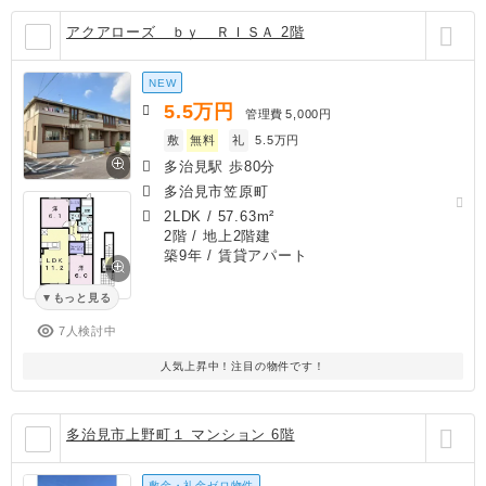
アクアローズ ｂｙ ＲＩＳＡ 2階
NEW
5.5
万円
管理費
5,000円
敷
無料
礼
5.5万円
多治見駅 歩80分
多治見市笠原町
2LDK
/
57.63m²
2階 / 地上2階建
築9年
/ 賃貸アパート
もっと見る
7人検討中
人気上昇中！注目の物件です！
多治見市上野町１ マンション 6階
敷金・礼金ゼロ物件