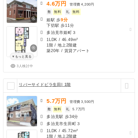
4.6
万円
管理費
4,200円
敷
無料
礼
無料
9分
姫駅 歩
下切駅 歩11分
多治見市姫町３
1LDK
/
46.49m²
1階 / 地上2階建
築20年
/ 賃貸アパート
もっと見る
3人検討中
リバーサイドビラ生田I 1階
5.7
万円
管理費
3,500円
敷
無料
礼
5.7万円
多治見駅 歩34分
多治見市生田町３
1LDK
/
45.72m²
1階 / 地上2階建