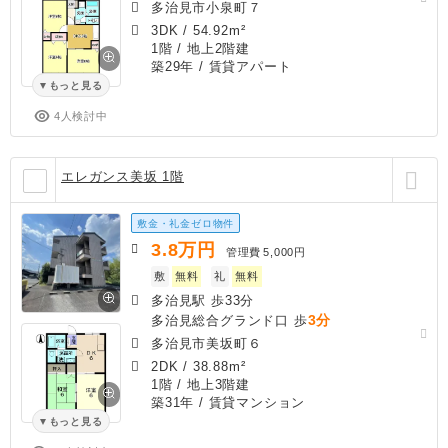
多治見市小泉町７
3DK
/
54.92m²
1階 / 地上2階建
築29年
/ 賃貸アパート
もっと見る
4人検討中
エレガンス美坂 1階
敷金・礼金ゼロ物件
3.8
万円
管理費
5,000円
敷
無料
礼
無料
多治見駅 歩33分
3分
多治見総合グランド口 歩
多治見市美坂町６
2DK
/
38.88m²
1階 / 地上3階建
築31年
/ 賃貸マンション
もっと見る