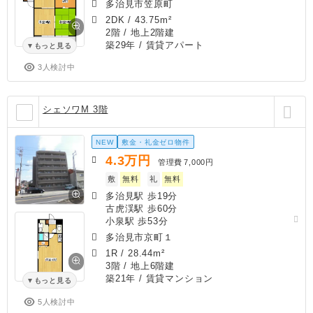
多治見市笠原町
2DK
/
43.75m²
2階 / 地上2階建
築29年
/ 賃貸アパート
もっと見る
3人検討中
シェソワM 3階
NEW
敷金・礼金ゼロ物件
4.3
万円
管理費
7,000円
敷
無料
礼
無料
多治見駅 歩19分
古虎渓駅 歩60分
小泉駅 歩53分
多治見市京町１
1R
/
28.44m²
3階 / 地上6階建
築21年
/ 賃貸マンション
もっと見る
5人検討中