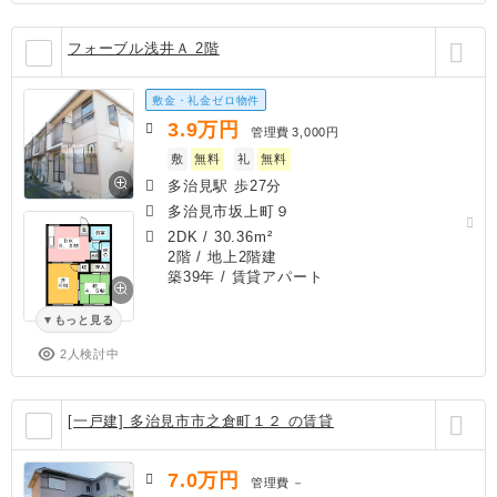
フォーブル浅井Ａ 2階
敷金・礼金ゼロ物件
3.9
万円
管理費
3,000円
敷
無料
礼
無料
多治見駅 歩27分
多治見市坂上町９
2DK
/
30.36m²
2階 / 地上2階建
築39年
/ 賃貸アパート
もっと見る
2人検討中
[一戸建] 多治見市市之倉町１２ の賃貸
7.0
万円
管理費
－