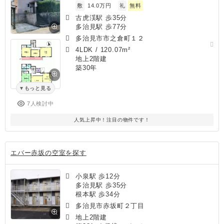
敷
14.0万円
礼
無料
古虎渓駅 歩35分
多治見駅 歩77分
多治見市市之倉町１２
4LDK
/
120.07m²
地上2階建
築30年
もっと見る
7人検討中
人気上昇中！注目の物件です！
エバー赤坂の空室を探す
小泉駅 歩12分
多治見駅 歩35分
根本駅 歩34分
多治見市赤坂町２丁目
地上2階建