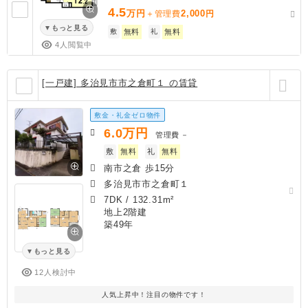
4.5
万円
2,000
＋管理費
円
もっと見る
敷
無料
礼
無料
4人閲覧中
[一戸建] 多治見市市之倉町１ の賃貸
敷金・礼金ゼロ物件
6.0
万円
管理費
－
敷
無料
礼
無料
南市之倉 歩15分
多治見市市之倉町１
7DK
/
132.31m²
地上2階建
築49年
もっと見る
12人検討中
人気上昇中！注目の物件です！