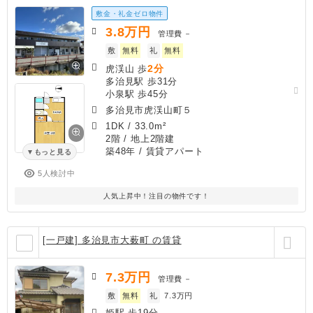
敷金・礼金ゼロ物件
3.8
万円
管理費
－
敷
無料
礼
無料
2分
虎渓山 歩
多治見駅 歩31分
小泉駅 歩45分
多治見市虎渓山町５
1DK
/
33.0m²
2階 / 地上2階建
築48年
/ 賃貸アパート
もっと見る
5人検討中
人気上昇中！注目の物件です！
[一戸建] 多治見市大薮町 の賃貸
7.3
万円
管理費
－
敷
無料
礼
7.3万円
姫駅 歩19分