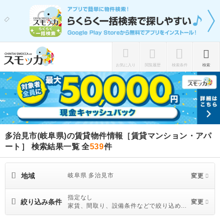
お気に入り
閲覧履歴
検索条件
検索
多治見市(岐阜県)の賃貸物件情報［賃貸マンション・アパ
ート］ 検索結果一覧
全
539
件
地域
岐阜県 多治見市
変更
指定なし
絞り込み条件
変更
家賃、間取り、設備条件などで絞り込めま
す