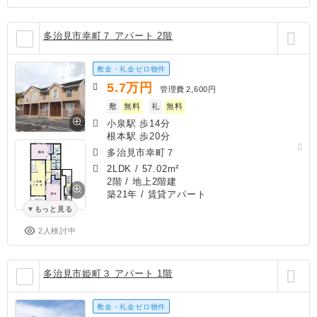
多治見市幸町７ アパート 2階
敷金・礼金ゼロ物件
5.7
万円
管理費
2,600円
敷
無料
礼
無料
小泉駅 歩14分
根本駅 歩20分
多治見市幸町７
2LDK
/
57.02m²
2階 / 地上2階建
築21年
/ 賃貸アパート
もっと見る
2人検討中
多治見市姫町３ アパート 1階
敷金・礼金ゼロ物件