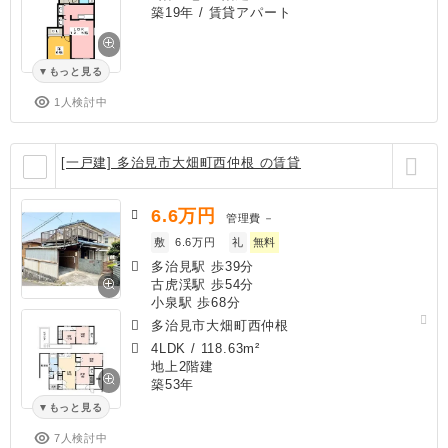
築19年
/ 賃貸アパート
もっと見る
1人検討中
[一戸建] 多治見市大畑町西仲根 の賃貸
6.6
万円
管理費
－
敷
6.6万円
礼
無料
多治見駅 歩39分
古虎渓駅 歩54分
小泉駅 歩68分
多治見市大畑町西仲根
4LDK
/
118.63m²
地上2階建
築53年
もっと見る
7人検討中