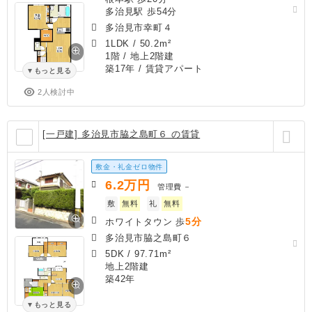
多治見駅 歩54分
多治見市幸町４
1LDK
/
50.2m²
1階 / 地上2階建
築17年
/ 賃貸アパート
もっと見る
2人検討中
[一戸建] 多治見市脇之島町６ の賃貸
敷金・礼金ゼロ物件
6.2
万円
管理費
－
敷
無料
礼
無料
5分
ホワイトタウン 歩
多治見市脇之島町６
5DK
/
97.71m²
地上2階建
築42年
もっと見る