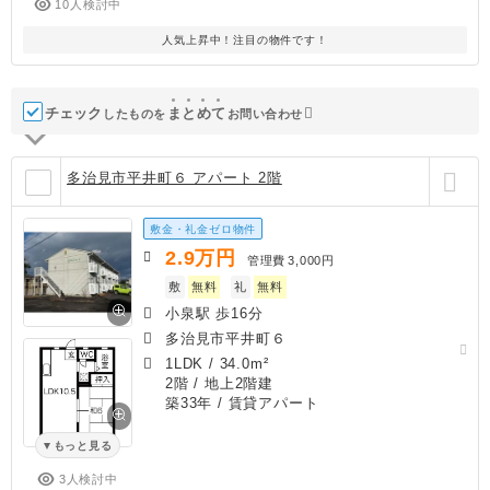
10人検討中
人気上昇中！注目の物件です！
チェック
ま
と
め
て
したものを
お問い合わせ
多治見市平井町６ アパート 2階
敷金・礼金ゼロ物件
2.9
万円
管理費
3,000円
敷
無料
礼
無料
小泉駅 歩16分
多治見市平井町６
1LDK
/
34.0m²
2階 / 地上2階建
築33年
/ 賃貸アパート
もっと見る
3人検討中