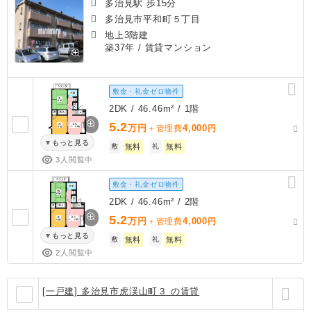
多治見駅 歩15分
多治見市平和町５丁目
地上3階建
築37年
/ 賃貸マンション
敷金・礼金ゼロ物件
2DK / 46.46m² / 1階
5.2
万円
4,000
＋管理費
円
もっと見る
敷
無料
礼
無料
3人閲覧中
敷金・礼金ゼロ物件
2DK / 46.46m² / 2階
5.2
万円
4,000
＋管理費
円
もっと見る
敷
無料
礼
無料
2人閲覧中
[一戸建] 多治見市虎渓山町３ の賃貸