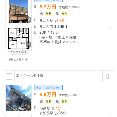
5.9
万円
管理費
6,000円
敷
無料
礼
無料
4分
多治見駅 歩
多治見市上野町１
2DK
/
43.0m²
6階 / 地下1地上10階建
築25年
/ 賃貸マンション
もっと見る
2人検討中
エトワールII 1階
敷金・礼金ゼロ物件
5.5
万円
管理費
2,800円
敷
無料
礼
無料
7分
小泉駅 歩
多治見駅 歩38分