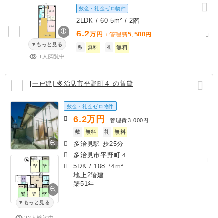
敷金・礼金ゼロ物件
2LDK / 60.5m² / 2階
6.2
万円
5,500
＋管理費
円
もっと見る
敷
無料
礼
無料
1人閲覧中
[一戸建] 多治見市平野町４ の賃貸
敷金・礼金ゼロ物件
6.2
万円
管理費
3,000円
敷
無料
礼
無料
多治見駅 歩25分
多治見市平野町４
5DK
/
108.74m²
地上2階建
築51年
もっと見る
22人検討中