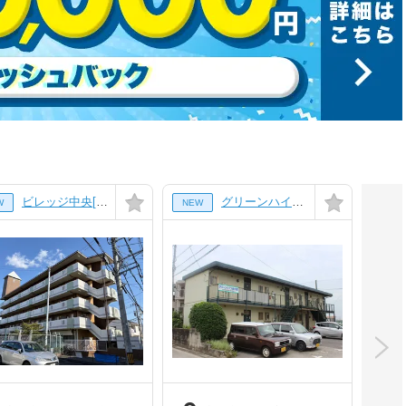
ビレッジ中央[0201号室]
グリーンハイツ美の里[201号室]
W
NEW