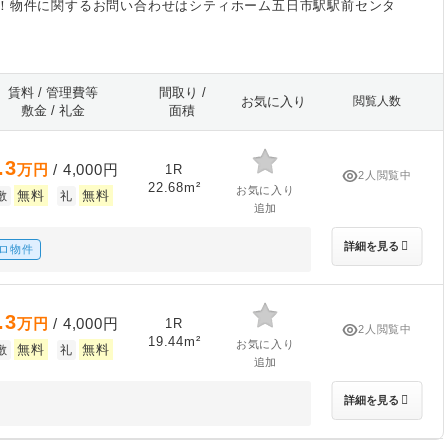
！物件に関するお問い合わせはシティホーム五日市駅駅前センタ
賃料 / 管理費等
間取り /
お気に入り
閲覧人数
敷金 / 礼金
面積
.3
万円
/ 4,000円
1R
2人閲覧中
22.68m²
お気に入り
無料
無料
敷
礼
追加
詳細を見る
ロ物件
.3
万円
/ 4,000円
1R
2人閲覧中
19.44m²
お気に入り
無料
無料
敷
礼
追加
詳細を見る