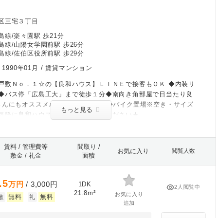
区三宅３丁目
線/楽々園駅 歩21分
島線/山陽女学園前駅 歩26分
島線/佐伯区役所前駅 歩29分
/
1990年01月
/ 賃貸マンション
戸数Ｎｏ．１☆の【良和ハウス】ＬＩＮＥで接客もＯＫ ◆内装リ
◆バス停「広島工大」まで徒歩１分◆南向き角部屋で日当たり良
さんにもオススメ♪ネット使用料無料◆バイク置場※空き・サイズ
もっと見る
気軽に良和ハウスまでお問い合わせください★
賃料 / 管理費等
間取り /
お気に入り
閲覧人数
敷金 / 礼金
面積
.5
万円
/ 3,000円
1DK
2人閲覧中
21.8m²
お気に入り
無料
無料
敷
礼
追加