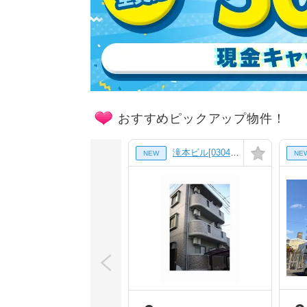
おすすめピックアップ物件！
滝本ビル[0304号室]
NEW
NE