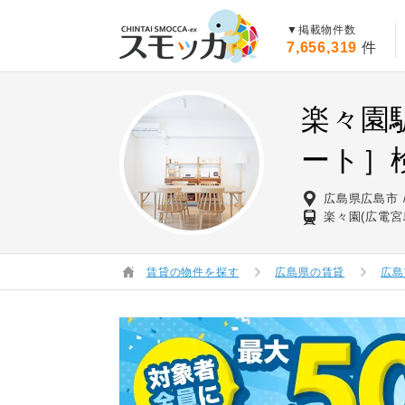
賃貸スモッカ
▼掲載物件数
7,656,319
件
楽々園
ート］
広島県広島市
楽々園(広電宮
賃貸の物件を探す
広島県の賃貸
広島