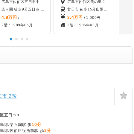
広島市佐伯区五日市中央2丁目
広島市佐伯区美の里２丁目
楽々園 徒歩9分
五日市 徒歩18分
佐伯区役所前 徒歩11分
廿日市 徒歩15分
山陽女学園前 徒歩8分
広電バス 「五日市中央公民館」バス停から徒歩2分
4.8
万円
3.4
万円
/ －
/ 1,000円
2階 /
1989年06月
2階 /
1986年03月
市 2階
区五日市１
10分
島線/楽々園駅 歩
3分
島線/佐伯区役所前駅 歩