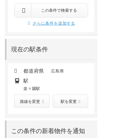
広島市佐伯区五日市中央１丁目
広島市佐伯区八幡４丁
楽々園 徒歩13分
楽々園 徒歩4分
廿日市 徒歩24分
山陽女学園前 徒歩16分
五日市 バス17分 藤の
この条件で検索する
4.3
万円
5.05
万円
/ －
/ 2,900円
さらに条件を追加する
1階 /
1999年03月
3階 /
2014年09月
現在の駅条件
都道府県
広島県
駅
楽々園駅
路線を変更
駅を変更
この条件の新着物件を通知