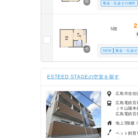
敷金・礼金ゼロ物件
2
5階
NEW
敷金・礼金ゼ
ESTEED STAGEの空室を探す
広島市佐伯
広島電鉄宮島
ＪＲ山陽本線
広島電鉄宮
地上3階建 
ペット飼育