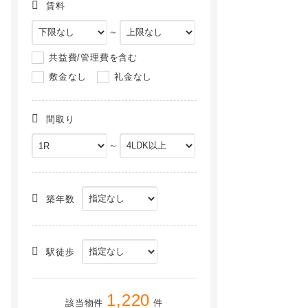
賃料
～
共益費/管理費を含む
敷金なし
礼金なし
間取り
～
パルコ中央[104号室]
シンシアリー[3階]
NEW
NEW
築年数
駅徒歩
1,220
該当物件
件