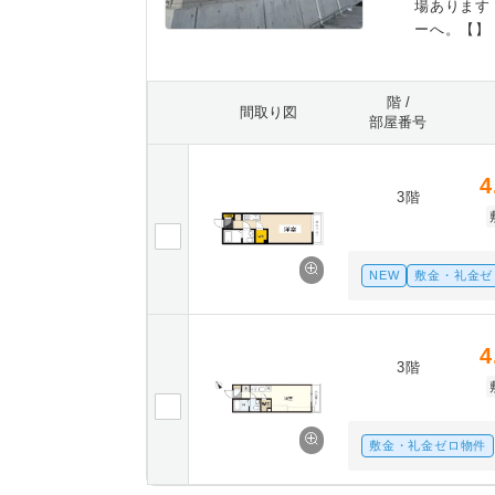
場あります
ーへ。【】
階 /
間取り図
部屋番号
4
3階
NEW
敷金・礼金ゼ
4
3階
敷金・礼金ゼロ物件