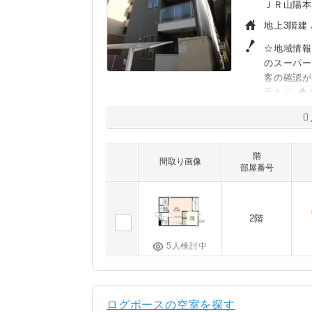
ＪＲ山陽本
地上3階建 
☆地域情報
のスーパ
客の確認が
座あり♪◆
階
間取り画像
部屋番号
2階
5人検討中
ログポースの空室を探す