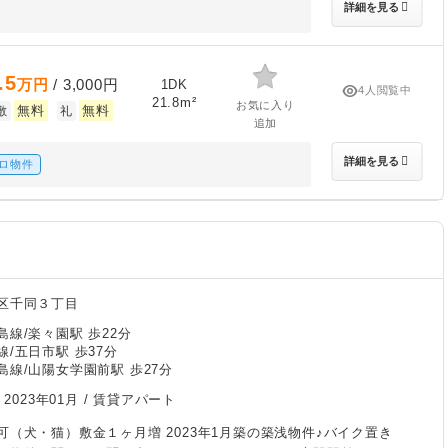
詳細を見る
.5
万円
/ 3,000円
1DK
4人閲覧中
21.8m²
お気に入り
無料
無料
敷
礼
追加
詳細を見る
ロ物件
区千同３丁目
線/楽々園駅 歩22分
/五日市駅 歩37分
島線/山陽女学園前駅 歩27分
/
2023年01月
/ 賃貸アパート
可（犬・猫）敷金１ヶ月増 2023年1月築の築浅物件♪バイク置き