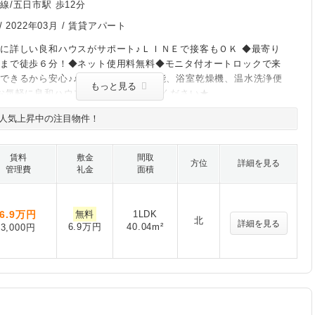
線/五日市駅 歩12分
/
2022年03月
/ 賃貸アパート
に詳しい良和ハウスがサポート♪ＬＩＮＥで接客もＯＫ ◆最寄り
ーまで徒歩６分！◆ネット使用料無料◆モニタ付オートロックで来
できるから安心♪♪◆うれしい追焚機能、浴室乾燥機、温水洗浄便
もっと見る
お気軽に良和ハウスまでお問い合わせください★
人気上昇中の注目物件！
賃料
敷金
間取
方位
詳細を見る
管理費
礼金
面積
6.9
万円
無料
1LDK
北
詳細を見る
6.9万円
40.04m²
3,000円