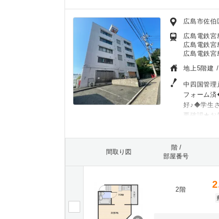
広島市佐伯
広島電鉄宮島
広島電鉄宮
広島電鉄宮
地上5階建 
中四国管理
フォーム済
好♪◆学生
要確認★お
階 /
間取り図
部屋番号
2
2階