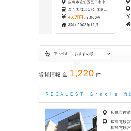
広島市佐伯区五日市中央3丁目
楽々園 徒歩17分
佐伯区役所前 徒歩17分
4.0
万円
/ 3,000円
3階 /
2002年11月
並べ替え
1,220
賃貸情報 全
件
ＲＥＧＡＬＥＳＴ Ｇｒａｃｉａ 五日
広島市佐伯
広島電鉄宮
広島電鉄宮