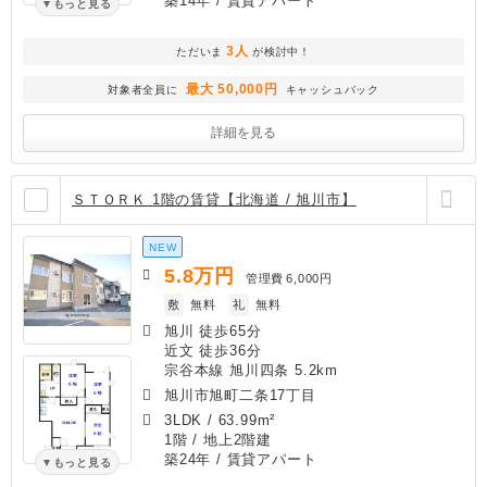
築14年
/ 賃貸アパート
もっと見る
3人
ただいま
が検討中！
最大 50,000円
対象者全員に
キャッシュバック
詳細を見る
ＳＴＯＲＫ 1階の賃貸【北海道 / 旭川市】
NEW
5.8
万円
管理費
6,000円
敷
無料
礼
無料
旭川 徒歩65分
近文 徒歩36分
宗谷本線 旭川四条 5.2km
旭川市旭町二条17丁目
3LDK
/
63.99m²
1階 / 地上2階建
築24年
/ 賃貸アパート
もっと見る