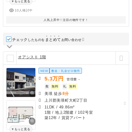
もっと見る
10人検討中
人気上昇中！注目の物件です！
チェック
ま
と
め
て
したものを
お問い合わせ
オアシスⅡ 1階
NEW
敷金・礼金ゼロ物件
5.3
万円
管理費
－
敷
無料
礼
無料
美瑛 徒歩
8分
上川郡美瑛町大町2丁目
1LDK
/
49.86m²
1階 / 地上2階建 / 102号室
築12年
/ 賃貸アパート
もっと見る