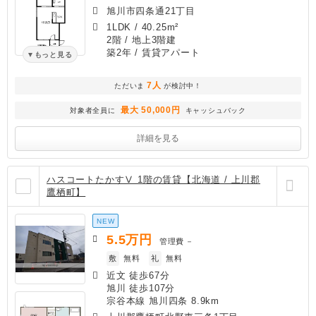
旭川市四条通21丁目
1LDK
/
40.25m²
2階 / 地上3階建
築2年
/ 賃貸アパート
もっと見る
7人
ただいま
が検討中！
最大 50,000円
対象者全員に
キャッシュバック
詳細を見る
ハスコートたかすⅤ 1階の賃貸【北海道 / 上川郡
鷹栖町】
NEW
5.5
万円
管理費
－
敷
無料
礼
無料
近文 徒歩67分
旭川 徒歩107分
宗谷本線 旭川四条 8.9km