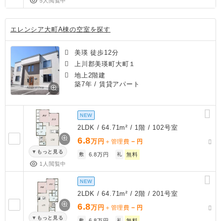
5人閲覧中
エレンシア大町A棟の空室を探す
美瑛 徒歩12分
上川郡美瑛町大町１
地上2階建
築7年
/ 賃貸アパート
NEW
2LDK / 64.71m² / 1階 / 102号室
6.8
万円
－
＋管理費
円
もっと見る
敷
6.8万円
礼
無料
1人閲覧中
NEW
2LDK / 64.71m² / 2階 / 201号室
6.8
万円
－
＋管理費
円
もっと見る
敷
6.8万円
礼
無料