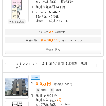
石北本線 新旭川 徒歩23分
旭川市九条通14丁目
2LDK
/
55.56m²
1階 / 地上2階建
建築中
/ 賃貸アパート
もっと見る
2人
ただいま
が検討中！
最大 50,000円
対象者全員に
キャッシュバック
詳細を見る
ａｔｅｅｎａ４．２１ 2階の賃貸【北海道 / 旭川
市】
NEW
6.0
万円
管理費
2,000円
敷
無料
礼
無料
旭川 徒歩26分
旭川四条 徒歩
7分
石北本線 新旭川 2.3km