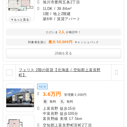
旭川市豊岡五条2丁目
1LDK
/
39.84m²
1階 / 地上2階建
築6年
/ 賃貸アパート
もっと見る
2人
ただいま
が検討中！
最大 50,000円
対象者全員に
キャッシュバック
詳細を見る
フェリス 2階の賃貸【北海道 / 空知郡上富良野
町】
NEW
3.6
万円
管理費
2,000円
敷
無料
礼
無料
上富良野 徒歩15分
中富良野 徒歩100分
富良野線 美瑛 17.5km
空知郡上富良野町宮町2丁目