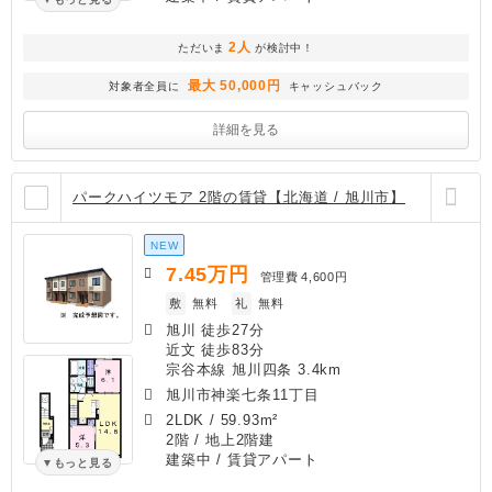
2人
ただいま
が検討中！
最大 50,000円
対象者全員に
キャッシュバック
詳細を見る
パークハイツモア 2階の賃貸【北海道 / 旭川市】
NEW
7.45
万円
管理費
4,600円
敷
無料
礼
無料
旭川 徒歩27分
近文 徒歩83分
宗谷本線 旭川四条 3.4km
旭川市神楽七条11丁目
2LDK
/
59.93m²
2階 / 地上2階建
建築中
/ 賃貸アパート
もっと見る