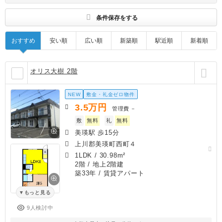
す
条件保存をする
おすすめ
安い順
広い順
新築順
駅近順
新着順
オリス大樹 2階
NEW
敷金・礼金ゼロ物件
3.5
万円
管理費
－
敷
無料
礼
無料
美瑛駅 歩15分
上川郡美瑛町西町４
1LDK
/
30.98m²
2階 / 地上2階建
築33年
/ 賃貸アパート
もっと見る
9人検討中