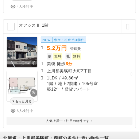
4人検討中
オアシスⅡ 1階
NEW
敷金・礼金ゼロ物件
5.2
万円
管理費
－
敷
無料
礼
無料
美瑛 徒歩
8分
上川郡美瑛町大町2丁目
1LDK
/
49.86m²
1階 / 地上2階建 / 105号室
築12年
/ 賃貸アパート
もっと見る
6人検討中
人気上昇中！注目の物件です！
北海道・上川郡美瑛町・西町の条件に近い物件一覧