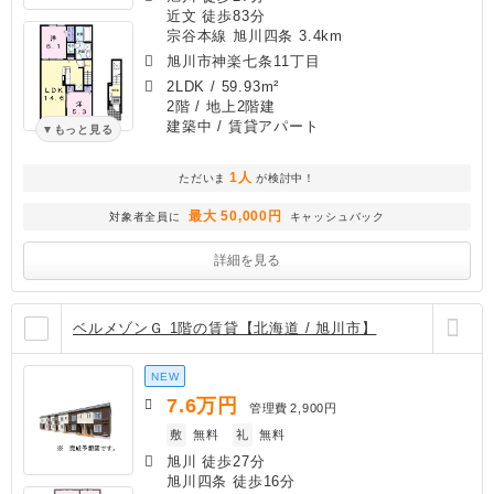
近文 徒歩83分
宗谷本線 旭川四条 3.4km
旭川市神楽七条11丁目
2LDK
/
59.93m²
2階 / 地上2階建
建築中
/ 賃貸アパート
もっと見る
1人
ただいま
が検討中！
最大 50,000円
対象者全員に
キャッシュバック
詳細を見る
ベルメゾンＧ 1階の賃貸【北海道 / 旭川市】
NEW
7.6
万円
管理費
2,900円
敷
無料
礼
無料
旭川 徒歩27分
旭川四条 徒歩16分