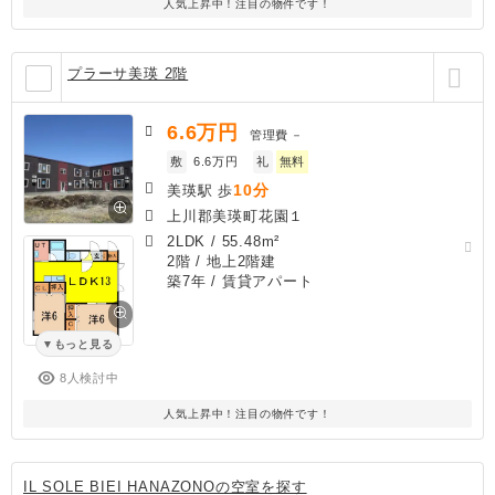
人気上昇中！注目の物件です！
プラーサ美瑛 2階
6.6
万円
管理費
－
敷
6.6万円
礼
無料
10分
美瑛駅 歩
上川郡美瑛町花園１
2LDK
/
55.48m²
2階 / 地上2階建
築7年
/ 賃貸アパート
もっと見る
8人検討中
人気上昇中！注目の物件です！
IL SOLE BIEI HANAZONOの空室を探す