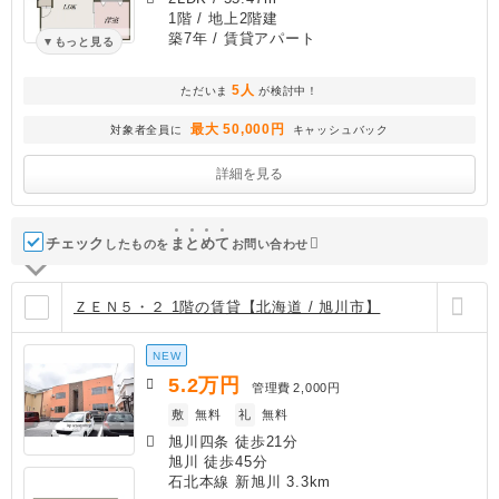
1階 / 地上2階建
築7年
/ 賃貸アパート
もっと見る
5人
ただいま
が検討中！
最大 50,000円
対象者全員に
キャッシュバック
詳細を見る
チェック
ま
と
め
て
したものを
お問い合わせ
ＺＥＮ５・２ 1階の賃貸【北海道 / 旭川市】
NEW
5.2
万円
管理費
2,000円
敷
無料
礼
無料
旭川四条 徒歩21分
旭川 徒歩45分
石北本線 新旭川 3.3km