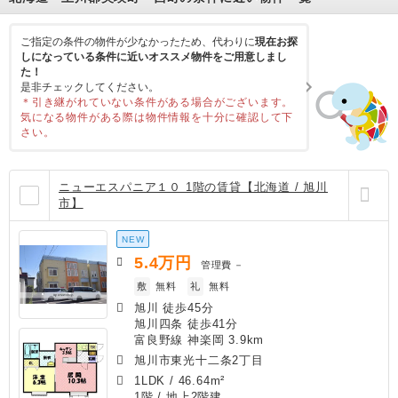
ご指定の条件の物件が少なかったため、代わりに
現在お探
しになっている条件に近いオススメ物件をご用意しまし
た！
是非チェックしてください。
＊引き継がれていない条件がある場合がございます。
気になる物件がある際は物件情報を十分に確認して下
さい。
ニューエスパニア１０ 1階の賃貸【北海道 / 旭川
市】
NEW
5.4
万円
管理費
－
敷
無料
礼
無料
旭川 徒歩45分
旭川四条 徒歩41分
富良野線 神楽岡 3.9km
旭川市東光十二条2丁目
1LDK
/
46.64m²
1階 / 地上2階建