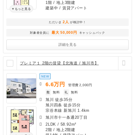
1階 / 地上3階建
建築中
/ 賃貸アパート
もっと見る
2人
ただいま
が検討中！
最大 50,000円
対象者全員に
キャッシュバック
詳細を見る
プレミア１ 2階の賃貸【北海道 / 旭川市】
NEW
6.6
万円
管理費
2,000円
敷
無料
礼
無料
旭川 徒歩35分
旭川四条 徒歩15分
宗谷本線 新旭川 1.4km
旭川市十一条通20丁目
2LDK
/
58.92m²
2階 / 地上2階建