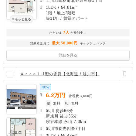
上川郡鷹栖町北野東三条1丁目
1LDK
/
54.81m²
1階 / 地上2階建
築11年
/ 賃貸アパート
もっと見る
7人
ただいま
が検討中！
最大 50,000円
対象者全員に
キャッシュバック
詳細を見る
ＡｒｃｅⅠ 1階の賃貸【北海道 / 旭川市】
NEW
6.2
万円
管理費
3,000円
敷
無料
礼
無料
旭川 徒歩66分
新旭川 徒歩36分
宗谷本線 永山 7.3km
旭川市春光四条7丁目
2LDK
/
55.47m²