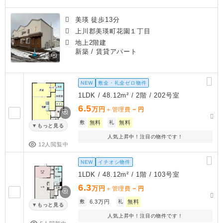
美瑛 徒歩13分
上川郡美瑛町花園１丁目
地上2階建
新築
/ 賃貸アパート
NEW
敷金・礼金ゼロ物件
1LDK / 48.12m² / 2階 / 202号室
6.5
万円
－
＋管理費
円
敷
無料
礼
無料
もっと見る
人気上昇中！注目の物件です！
12人閲覧中
NEW
イチオシ物件
1LDK / 48.12m² / 1階 / 103号室
6.3
万円
－
＋管理費
円
敷
6.3万円
礼
無料
もっと見る
人気上昇中！注目の物件です！