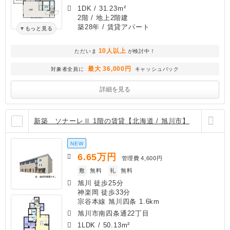
1DK
/
31.23m²
2階 / 地上2階建
築28年
/ 賃貸アパート
もっと見る
10人以上
ただいま
が検討中！
最大 36,000円
対象者全員に
キャッシュバック
詳細を見る
新築 ソナーレⅡ 1階の賃貸【北海道 / 旭川市】
NEW
6.65
万円
管理費
4,600円
敷
無料
礼
無料
旭川 徒歩25分
神楽岡 徒歩33分
宗谷本線 旭川四条 1.6km
旭川市南四条通22丁目
1LDK
/
50.13m²