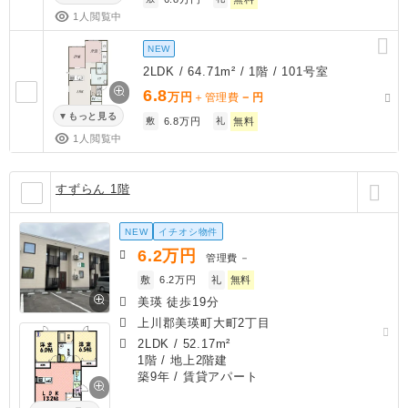
1人閲覧中
NEW
2LDK / 64.71m² / 1階 / 101号室
6.8
万円
－
＋管理費
円
もっと見る
敷
6.8万円
礼
無料
1人閲覧中
すずらん 1階
NEW
イチオシ物件
6.2
万円
管理費
－
敷
6.2万円
礼
無料
美瑛 徒歩19分
上川郡美瑛町大町2丁目
2LDK
/
52.17m²
1階 / 地上2階建
築9年
/ 賃貸アパート