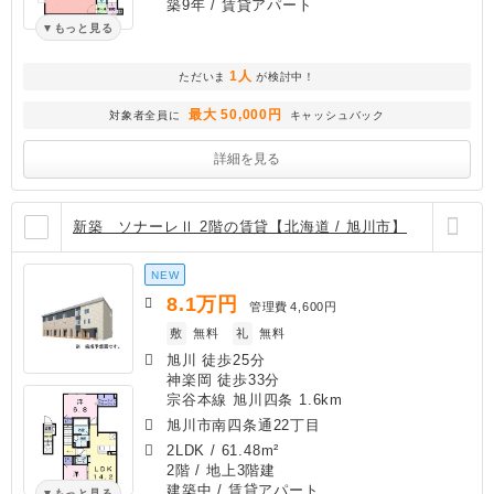
築9年
/ 賃貸アパート
もっと見る
1人
ただいま
が検討中！
最大 50,000円
対象者全員に
キャッシュバック
詳細を見る
新築 ソナーレⅡ 2階の賃貸【北海道 / 旭川市】
NEW
8.1
万円
管理費
4,600円
敷
無料
礼
無料
旭川 徒歩25分
神楽岡 徒歩33分
宗谷本線 旭川四条 1.6km
旭川市南四条通22丁目
2LDK
/
61.48m²
2階 / 地上3階建
建築中
/ 賃貸アパート
もっと見る