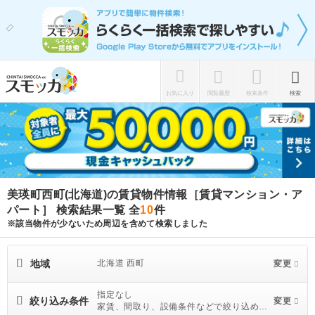
お気に入り
閲覧履歴
検索条件
検索
美瑛町西町(北海道)の賃貸物件情報［賃貸マンション・ア
パート］ 検索結果一覧
全
10
件
※該当物件が少ないため周辺を含めて検索しました
地域
北海道 西町
変更
指定なし
絞り込み条件
変更
家賃、間取り、設備条件などで絞り込めま