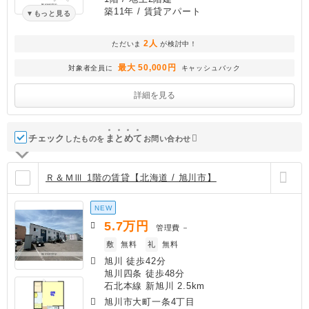
築11年
/ 賃貸アパート
もっと見る
2人
ただいま
が検討中！
最大 50,000円
対象者全員に
キャッシュバック
詳細を見る
チェック
ま
と
め
て
したものを
お問い合わせ
Ｒ＆ＭⅢ 1階の賃貸【北海道 / 旭川市】
NEW
5.7
万円
管理費
－
敷
無料
礼
無料
旭川 徒歩42分
旭川四条 徒歩48分
石北本線 新旭川 2.5km
旭川市大町一条4丁目