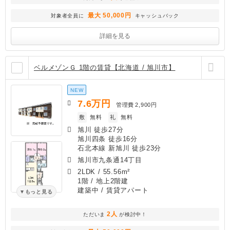
最大 50,000円
対象者全員に
キャッシュバック
詳細を見る
ベルメゾンＧ 1階の賃貸【北海道 / 旭川市】
NEW
7.6
万円
管理費
2,900円
敷
無料
礼
無料
旭川 徒歩27分
旭川四条 徒歩16分
石北本線 新旭川 徒歩23分
旭川市九条通14丁目
2LDK
/
55.56m²
1階 / 地上2階建
建築中
/ 賃貸アパート
もっと見る
2人
ただいま
が検討中！