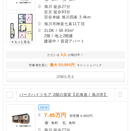
旭川 徒歩27分
近文 徒歩83分
宗谷本線 旭川四条 3.4km
旭川市神楽七条11丁目
2LDK
/
59.93m²
2階 / 地上2階建
建築中
/ 賃貸アパート
もっと見る
4人
ただいま
が検討中！
最大 50,000円
対象者全員に
キャッシュバック
詳細を見る
パークハイツモア 2階の賃貸【北海道 / 旭川市】
NEW
7.45
万円
管理費
4,600円
敷
無料
礼
無料
旭川 徒歩27分