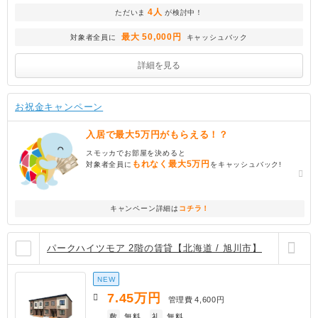
4人
ただいま
が検討中！
最大 50,000円
対象者全員に
キャッシュバック
詳細を見る
お祝金キャンペーン
入居で最大5万円がもらえる！？
スモッカでお部屋を決めると
もれなく最大5万円
対象者全員に
をキャッシュバック!
キャンペーン詳細は
コチラ！
パークハイツモア 2階の賃貸【北海道 / 旭川市】
NEW
7.45
万円
管理費
4,600円
敷
無料
礼
無料