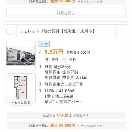
最大 50,000円
対象者全員に
キャッシュバック
詳細を見る
ミモレット 1階の賃貸【北海道 / 旭川市】
NEW
5.5
万円
管理費
2,000円
敷
無料
礼
無料
旭川 徒歩35分
旭川四条 徒歩25分
富良野線 神楽岡 3.7km
旭川市東光二条1丁目
1LDK
/
41.08m²
1階 / 地上2階建
築5年
/ 賃貸アパート
もっと見る
10人以上
ただいま
が検討中！
最大 50,000円
対象者全員に
キャッシュバック