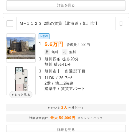
詳細を見る
Ｍ−１１２３ 2階の賃貸【北海道 / 旭川市】
NEW
5.6
万円
管理費
2,000円
敷
無料
礼
無料
旭川四条 徒歩20分
旭川 徒歩41分
旭川市十一条通23丁目
1LDK
/
36.7m²
2階 / 地上2階建
建築中
/ 賃貸アパート
もっと見る
2人
ただいま
が検討中！
最大 50,000円
対象者全員に
キャッシュバック
詳細を見る