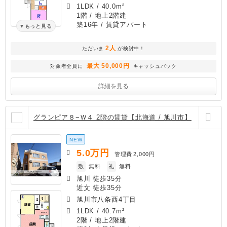
1LDK
/
40.0m²
1階 / 地上2階建
築16年
/ 賃貸アパート
もっと見る
2人
ただいま
が検討中！
最大 50,000円
対象者全員に
キャッシュバック
詳細を見る
グランピア８−Ｗ４ 2階の賃貸【北海道 / 旭川市】
NEW
5.0
万円
管理費
2,000円
敷
無料
礼
無料
旭川 徒歩35分
近文 徒歩35分
旭川市八条西4丁目
1LDK
/
40.7m²
2階 / 地上2階建