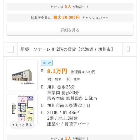
5人
ただいま
が検討中！
最大 50,000円
対象者全員に
キャッシュバック
詳細を見る
新築 ソナーレⅡ 2階の賃貸【北海道 / 旭川市】
NEW
8.1
万円
管理費
4,600円
敷
無料
礼
無料
旭川 徒歩25分
神楽岡 徒歩33分
宗谷本線 旭川四条 1.6km
旭川市南四条通22丁目
2LDK
/
61.48m²
2階 / 地上3階建
建築中
/ 賃貸アパート
もっと見る
1人
ただいま
が検討中！