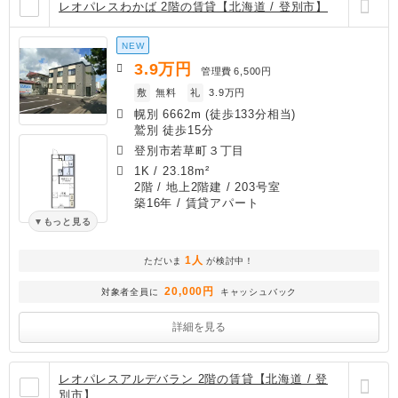
レオパレスわかば 2階の賃貸【北海道 / 登別市】
NEW
3.9
万円
管理費
6,500円
敷
無料
礼
3.9万円
幌別 6662m (徒歩133分相当)
鷲別 徒歩15分
登別市若草町３丁目
1K
/
23.18m²
2階 / 地上2階建 / 203号室
築16年
/ 賃貸アパート
もっと見る
1人
ただいま
が検討中！
20,000円
対象者全員に
キャッシュバック
詳細を見る
レオパレスアルデバラン 2階の賃貸【北海道 / 登
別市】