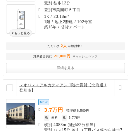
鷲別 徒歩12分
登別市美園町５丁目
1K
/
23.18m²
1階 / 地上2階建 / 102号室
築16年
/ 賃貸アパート
もっと見る
2人
ただいま
が検討中！
20,000円
対象者全員に
キャッシュバック
詳細を見る
レオパレスアルカディアン 1階の賃貸【北海道 /
登別市】
NEW
3.7
万円
管理費
6,500円
敷
無料
礼
3.7万円
幌別 4083m (徒歩82分相当)
鷲別 バス15分 若山３丁目バス停から徒歩7