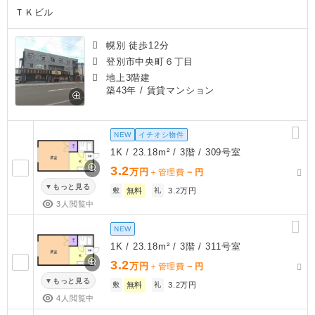
ＴＫビル
幌別 徒歩12分
登別市中央町６丁目
地上3階建
築43年
/ 賃貸マンション
NEW
イチオシ物件
1K / 23.18m² / 3階 / 309号室
3.2
万円
－
＋管理費
円
もっと見る
敷
無料
礼
3.2万円
3人閲覧中
NEW
1K / 23.18m² / 3階 / 311号室
3.2
万円
－
＋管理費
円
もっと見る
敷
無料
礼
3.2万円
4人閲覧中