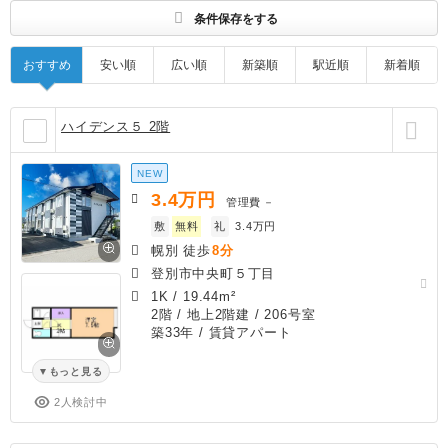
条件保存をする
おすすめ
安い順
広い順
新築順
駅近順
新着順
ハイデンス５ 2階
NEW
3.4
万円
管理費
－
敷
無料
礼
3.4万円
幌別 徒歩
8分
登別市中央町５丁目
1K
/
19.44m²
2階 / 地上2階建 / 206号室
築33年
/ 賃貸アパート
もっと見る
2人検討中