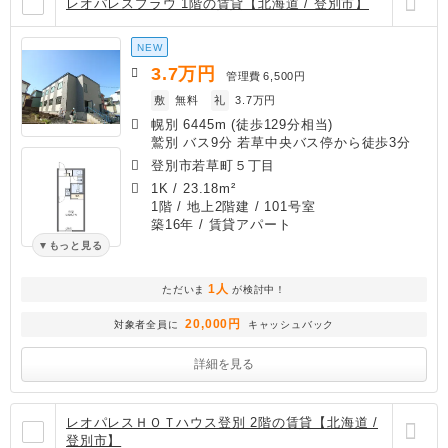
レオパレスプラウ 1階の賃貸【北海道 / 登別市】
NEW
3.7
万円
管理費
6,500円
敷
無料
礼
3.7万円
幌別 6445m (徒歩129分相当)
鷲別 バス9分 若草中央バス停から徒歩3分
登別市若草町５丁目
1K
/
23.18m²
1階 / 地上2階建 / 101号室
築16年
/ 賃貸アパート
もっと見る
1人
ただいま
が検討中！
20,000円
対象者全員に
キャッシュバック
詳細を見る
レオパレスＨＯＴハウス登別 2階の賃貸【北海道 /
登別市】