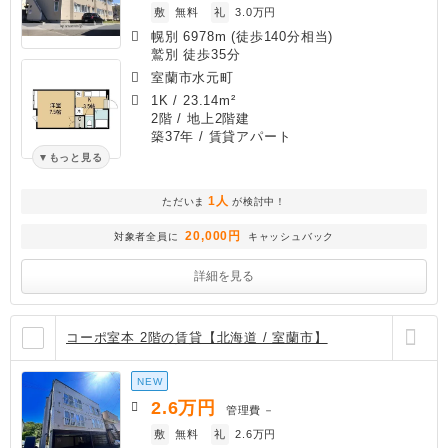
敷
無料
礼
3.0万円
幌別 6978m (徒歩140分相当)
鷲別 徒歩35分
室蘭市水元町
1K
/
23.14m²
2階 / 地上2階建
築37年
/ 賃貸アパート
もっと見る
1人
ただいま
が検討中！
20,000円
対象者全員に
キャッシュバック
詳細を見る
コーポ室本 2階の賃貸【北海道 / 室蘭市】
NEW
2.6
万円
管理費
－
敷
無料
礼
2.6万円