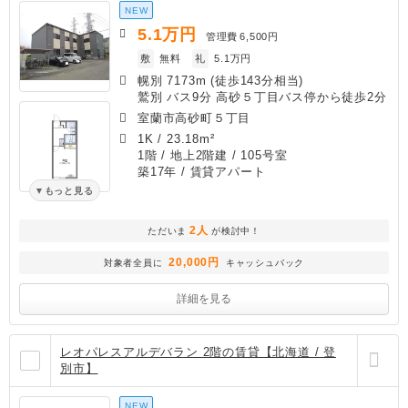
NEW
5.1
万円
管理費
6,500円
敷
無料
礼
5.1万円
幌別 7173m (徒歩143分相当)
鷲別 バス9分 高砂５丁目バス停から徒歩2分
室蘭市高砂町５丁目
1K
/
23.18m²
1階 / 地上2階建 / 105号室
築17年
/ 賃貸アパート
もっと見る
2人
ただいま
が検討中！
20,000円
対象者全員に
キャッシュバック
詳細を見る
レオパレスアルデバラン 2階の賃貸【北海道 / 登
別市】
NEW