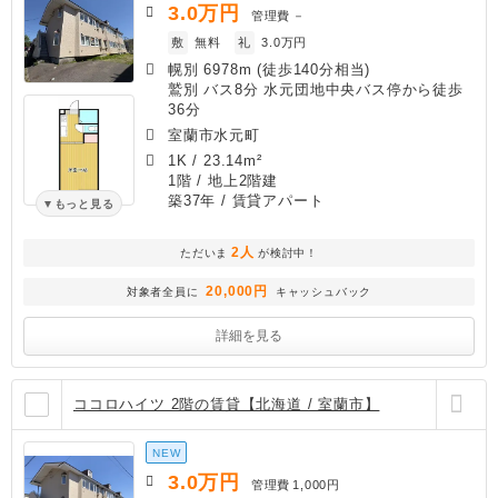
3.0
万円
管理費
－
敷
無料
礼
3.0万円
幌別 6978m (徒歩140分相当)
鷲別 バス8分 水元団地中央バス停から徒歩
36分
室蘭市水元町
1K
/
23.14m²
1階 / 地上2階建
築37年
/ 賃貸アパート
もっと見る
2人
ただいま
が検討中！
20,000円
対象者全員に
キャッシュバック
詳細を見る
ココロハイツ 2階の賃貸【北海道 / 室蘭市】
NEW
3.0
万円
管理費
1,000円