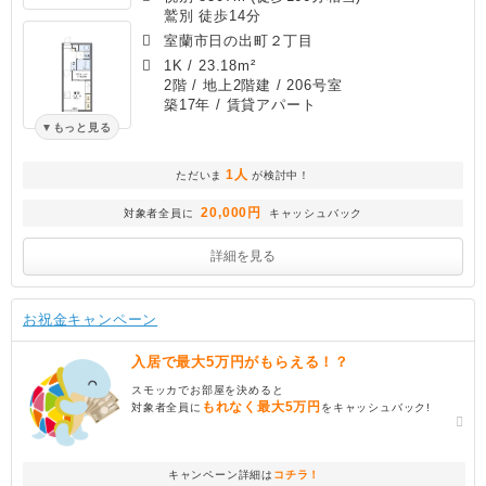
鷲別 徒歩14分
室蘭市日の出町２丁目
1K
/
23.18m²
2階 / 地上2階建 / 206号室
築17年
/ 賃貸アパート
もっと見る
1人
ただいま
が検討中！
20,000円
対象者全員に
キャッシュバック
詳細を見る
お祝金キャンペーン
入居で最大5万円がもらえる！？
スモッカでお部屋を決めると
もれなく最大5万円
対象者全員に
をキャッシュバック!
キャンペーン詳細は
コチラ！