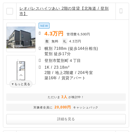
レオパレスハイツあい 2階の賃貸【北海道 / 登別
市】
NEW
4.3
万円
管理費
6,500円
敷
無料
礼
4.3万円
幌別 7188m (徒歩144分相当)
鷲別 徒歩17分
登別市鷲別町４丁目
1K
/
23.18m²
2階 / 地上2階建 / 204号室
築16年
/ 賃貸アパート
もっと見る
3人
ただいま
が検討中！
20,000円
対象者全員に
キャッシュバック
詳細を見る