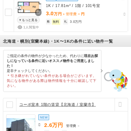
1K / 17.81m² / 1階 / 101号室
3.0
万円
－
＋管理費
円
もっと見る
敷
無料
礼
3.0万円
1人閲覧中
北海道・幌別(室蘭本線)・1K〜1Kの条件に近い物件一覧
ご指定の条件の物件が少なかったため、代わりに
現在お探
しになっている条件に近いオススメ物件をご用意しまし
た！
是非チェックしてください。
＊引き継がれていない条件がある場合がございます。
気になる物件がある際は物件情報を十分に確認して下
さい。
コーポ室本 1階の賃貸【北海道 / 室蘭市】
NEW
2.6
万円
管理費
－