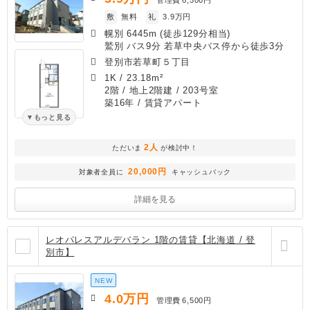
敷
無料
礼
3.9万円
幌別 6445m (徒歩129分相当)
鷲別 バス9分 若草中央バス停から徒歩3分
登別市若草町５丁目
1K
/
23.18m²
2階 / 地上2階建 / 203号室
築16年
/ 賃貸アパート
もっと見る
2人
ただいま
が検討中！
20,000円
対象者全員に
キャッシュバック
詳細を見る
レオパレスアルデバラン 1階の賃貸【北海道 / 登
別市】
NEW
4.0
万円
管理費
6,500円