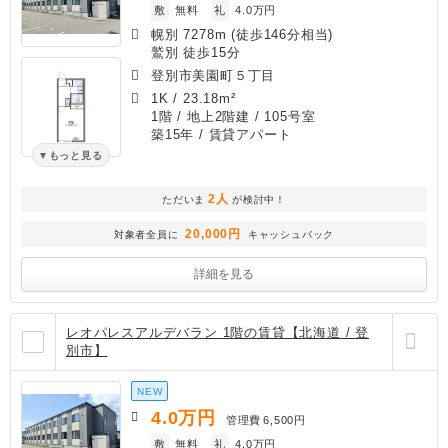
敷
無料
礼
4.0万円
幌別 7278m (徒歩146分相当)
鷲別 徒歩15分
登別市美園町５丁目
1K
/
23.18m²
1階 / 地上2階建 / 105号室
築15年
/ 賃貸アパート
もっと見る
2人
ただいま
が検討中！
20,000円
対象者全員に
キャッシュバック
詳細を見る
レオパレスアルデバラン 1階の賃貸【北海道 / 登
別市】
NEW
4.0
万円
管理費
6,500円
敷
無料
礼
4.0万円