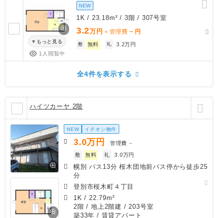
NEW
1K / 23.18m² / 3階 / 307号室
3.2
万円
－
＋管理費
円
もっと見る
敷
無料
礼
3.2万円
1人閲覧中
全4件を表示する
ハイツカーヤ 2階
NEW
イチオシ物件
3.0
万円
管理費
－
敷
無料
礼
3.0万円
幌別 バス13分 桜木団地前バス停から徒歩25
分
登別市桜木町４丁目
1K
/
22.79m²
2階 / 地上2階建 / 203号室
築33年
/ 賃貸アパート