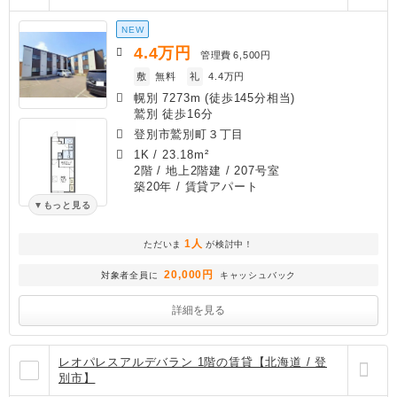
NEW
4.4
万円
管理費
6,500円
敷
無料
礼
4.4万円
幌別 7273m (徒歩145分相当)
鷲別 徒歩16分
登別市鷲別町３丁目
1K
/
23.18m²
2階 / 地上2階建 / 207号室
築20年
/ 賃貸アパート
もっと見る
1人
ただいま
が検討中！
20,000円
対象者全員に
キャッシュバック
詳細を見る
レオパレスアルデバラン 1階の賃貸【北海道 / 登
別市】