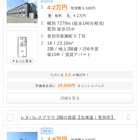
4.2
万円
管理費
6,500円
敷
無料
礼
4.2万円
幌別 7278m (徒歩146分相当)
鷲別 徒歩15分
登別市美園町５丁目
1K
/
23.18m²
2階 / 地上2階建 / 206号室
築15年
/ 賃貸アパート
もっと見る
2人
ただいま
が検討中！
20,000円
対象者全員に
キャッシュバック
詳細を見る
レオパレスプラウ 2階の賃貸【北海道 / 登別市】
NEW
3.9
万円
管理費
6,500円