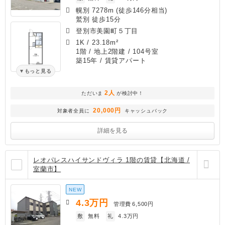
幌別 7278m (徒歩146分相当)
鷲別 徒歩15分
登別市美園町５丁目
1K
/
23.18m²
1階 / 地上2階建 / 104号室
築15年
/ 賃貸アパート
もっと見る
2人
ただいま
が検討中！
20,000円
対象者全員に
キャッシュバック
詳細を見る
レオパレスハイサンドヴィラ 1階の賃貸【北海道 /
室蘭市】
NEW
4.3
万円
管理費
6,500円
敷
無料
礼
4.3万円