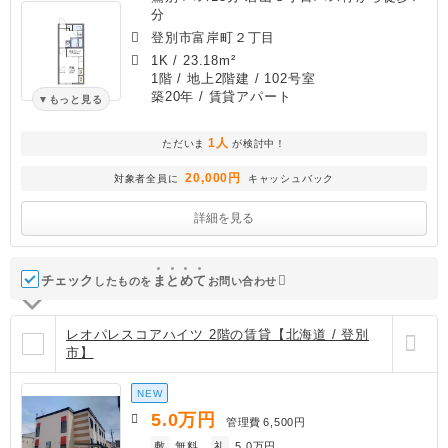
分
登別市富岸町２丁目
1K
/
23.18m²
1階 / 地上2階建 / 102号室
築20年
/ 賃貸アパート
もっと見る
1人
ただいま
が検討中！
20,000円
対象者全員に
キャッシュバック
詳細を見る
チェック
ま
と
め
て
したものを
お問い合わせ
レオパレスコアハイツ 2階の賃貸【北海道 / 登別
市】
NEW
5.0
万円
管理費
6,500円
敷
無料
礼
5.0万円