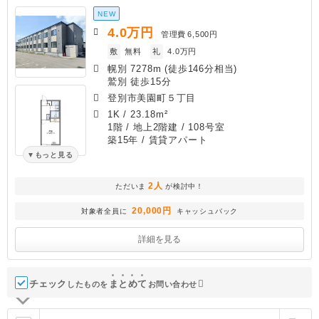
NEW
4.0
万円
管理費
6,500円
敷
無料
礼
4.0万円
幌別 7278m (徒歩146分相当)
鷲別 徒歩15分
登別市美園町５丁目
1K
/
23.18m²
1階 / 地上2階建 / 108号室
築15年
/ 賃貸アパート
もっと見る
2人
ただいま
が検討中！
20,000円
対象者全員に
キャッシュバック
詳細を見る
チェック
ま
と
め
て
したものを
お問い合わせ