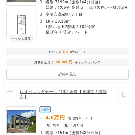
幌別 7199m (徒歩144分相当)
鷲別 バス9分 高砂５丁目バス停から徒歩2分
室蘭市高砂町５丁目
1K
/
23.18m²
1階 / 地上2階建 / 104号室
築16年
/ 賃貸アパート
もっと見る
2人
ただいま
が検討中！
20,000円
対象者全員に
キャッシュバック
詳細を見る
レオパレスガナール 1階の賃貸【北海道 / 登別
市】
NEW
4.6
万円
管理費
6,500円
敷
無料
礼
4.6万円
幌別 7151m (徒歩143分相当)