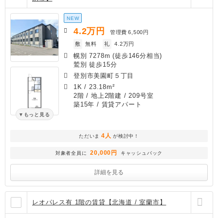
NEW
4.2
万円
管理費
6,500円
敷
無料
礼
4.2万円
幌別 7278m (徒歩146分相当)
鷲別 徒歩15分
登別市美園町５丁目
1K
/
23.18m²
2階 / 地上2階建 / 209号室
築15年
/ 賃貸アパート
もっと見る
4人
ただいま
が検討中！
20,000円
対象者全員に
キャッシュバック
詳細を見る
レオパレス有 1階の賃貸【北海道 / 室蘭市】