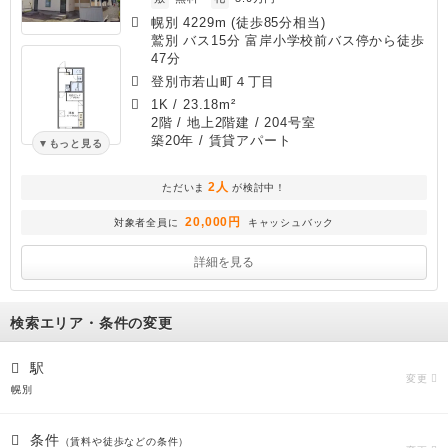
幌別 4229m (徒歩85分相当)
鷲別 バス15分 富岸小学校前バス停から徒歩
47分
登別市若山町４丁目
1K
/
23.18m²
2階 / 地上2階建 / 204号室
築20年
/ 賃貸アパート
もっと見る
2人
ただいま
が検討中！
20,000円
対象者全員に
キャッシュバック
詳細を見る
検索エリア・条件の変更
駅
変更
幌別
条件
（賃料や徒歩などの条件）