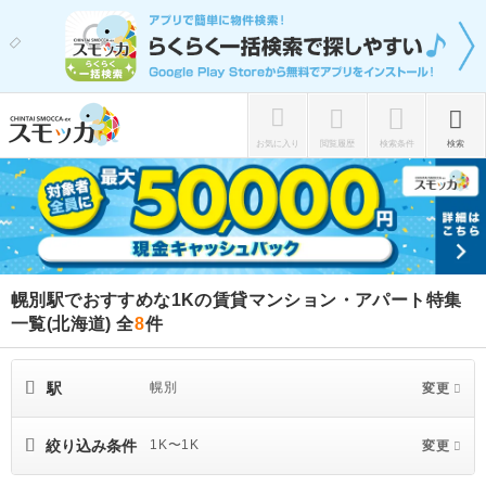
お気に入り
閲覧履歴
検索条件
検索
幌別駅でおすすめな1Kの賃貸マンション・アパート特集
一覧(北海道)
全
8
件
駅
幌別
変更
絞り込み条件
1K〜1K
変更