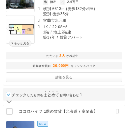
敷
無料
礼
2.6万円
幌別 6613m (徒歩132分相当)
鷲別 徒歩35分
室蘭市水元町
1K
/
22.68m²
1階 / 地上2階建
築37年
/ 賃貸アパート
もっと見る
2人
ただいま
が検討中！
20,000円
対象者全員に
キャッシュバック
詳細を見る
チェック
ま
と
め
て
したものを
お問い合わせ
ココロハイツ 1階の賃貸【北海道 / 室蘭市】
NEW