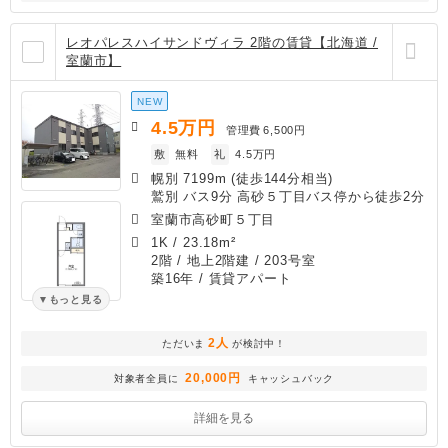
レオパレスハイサンドヴィラ 2階の賃貸【北海道 /
室蘭市】
NEW
4.5
万円
管理費
6,500円
敷
無料
礼
4.5万円
幌別 7199m (徒歩144分相当)
鷲別 バス9分 高砂５丁目バス停から徒歩2分
室蘭市高砂町５丁目
1K
/
23.18m²
2階 / 地上2階建 / 203号室
築16年
/ 賃貸アパート
もっと見る
2人
ただいま
が検討中！
20,000円
対象者全員に
キャッシュバック
詳細を見る