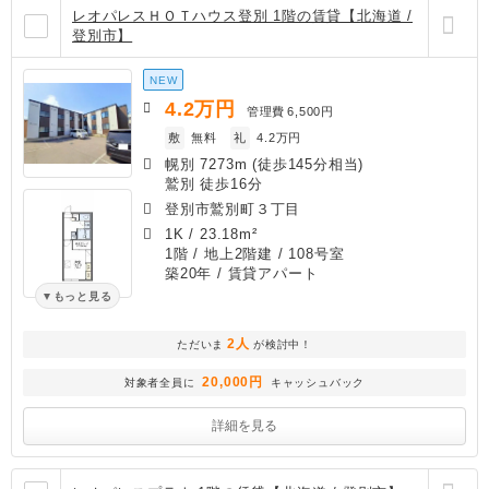
レオパレスＨＯＴハウス登別 1階の賃貸【北海道 /
登別市】
NEW
4.2
万円
管理費
6,500円
敷
無料
礼
4.2万円
幌別 7273m (徒歩145分相当)
鷲別 徒歩16分
登別市鷲別町３丁目
1K
/
23.18m²
1階 / 地上2階建 / 108号室
築20年
/ 賃貸アパート
もっと見る
2人
ただいま
が検討中！
20,000円
対象者全員に
キャッシュバック
詳細を見る