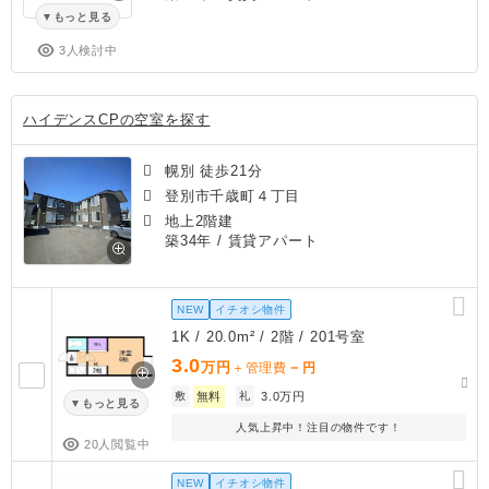
もっと見る
3人検討中
ハイデンスCPの空室を探す
幌別 徒歩21分
登別市千歳町４丁目
地上2階建
築34年
/ 賃貸アパート
NEW
イチオシ物件
1K / 20.0m² / 2階 / 201号室
3.0
万円
－
＋管理費
円
敷
無料
礼
3.0万円
もっと見る
人気上昇中！注目の物件です！
20人閲覧中
NEW
イチオシ物件