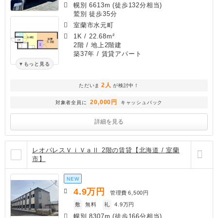
幌別 6613m (徒歩132分相当)
鷲別 徒歩35分
室蘭市水元町
1K
/
22.68m²
2階 / 地上2階建
築37年
/ 賃貸アパート
もっと見る
2人
ただいま
が検討中！
20,000円
対象者全員に
キャッシュバック
詳細を見る
レオパレスＶｉＶａⅡ 2階の賃貸【北海道 / 室蘭
市】
NEW
4.9
万円
管理費
6,500円
敷
無料
礼
4.9万円
幌別 8307m (徒歩166分相当)