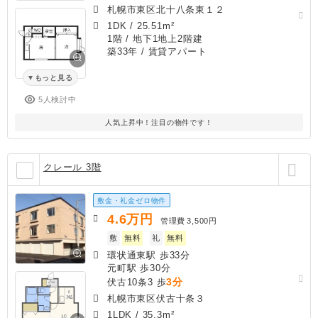
札幌市東区北十八条東１２
1DK
/
25.51m²
1階 / 地下1地上2階建
築33年
/ 賃貸アパート
もっと見る
5人検討中
人気上昇中！注目の物件です！
クレール 3階
敷金・礼金ゼロ物件
4.6
万円
管理費
3,500円
敷
無料
礼
無料
環状通東駅 歩33分
元町駅 歩30分
3分
伏古10条3 歩
札幌市東区伏古十条３
1LDK
/
35.3m²