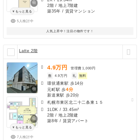
2階 / 地上7階建
築35年
/ 賃貸マンション
もっと見る
5人検討中
人気上昇中！注目の物件です！
Latte 2階
4.9
万円
管理費
1,000円
敷
4.9万円
礼
無料
環状通東駅 歩14分
4分
元町駅 歩
新道東駅 歩20分
札幌市東区北二十二条東１５
1LDK
/
33.45m²
2階 / 地上2階建
築8年
/ 賃貸アパート
もっと見る
7人検討中