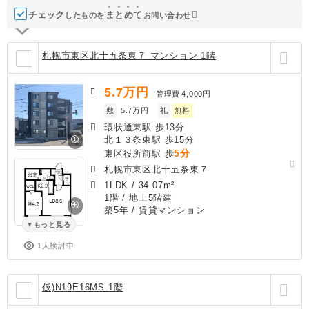
チェック
ま
と
め
て
したものを
お問い合わせ
札幌市東区北十五条東７ マンション 1階
5.7
万円
管理費
4,000円
敷
5.7万円
礼
無料
環状通東駅 歩13分
北１３条東駅 歩15分
5分
東区役所前駅 歩
札幌市東区北十五条東７
1LDK
/
34.07m²
1階 / 地上5階建
築5年
/ 賃貸マンション
もっと見る
1人検討中
仮)N19E16MS 1階