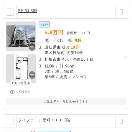
SS Ⅷ 3階
NEW
5.8
万円
管理費
3,000円
敷
5.8万円
礼
無料
環状通東 徒歩
10分
東区役所前 徒歩16分
札幌市東区北十条東15丁目
1LDK
/
31.98m²
3階 / 地上4階建
築5年
/ 賃貸マンション
もっと見る
5人検討中
人気上昇中！注目の物件です！
ライフコート元町ＩＩＩ 2階