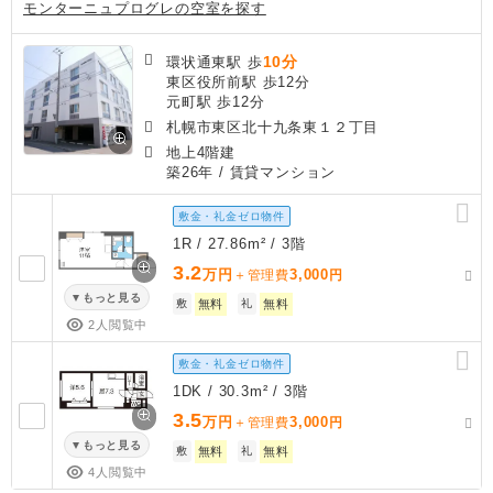
モンターニュプログレの空室を探す
10分
環状通東駅 歩
東区役所前駅 歩12分
元町駅 歩12分
札幌市東区北十九条東１２丁目
地上4階建
築26年
/ 賃貸マンション
敷金・礼金ゼロ物件
1R / 27.86m² / 3階
3.2
万円
3,000
＋管理費
円
もっと見る
敷
無料
礼
無料
2人閲覧中
敷金・礼金ゼロ物件
1DK / 30.3m² / 3階
3.5
万円
3,000
＋管理費
円
もっと見る
敷
無料
礼
無料
4人閲覧中