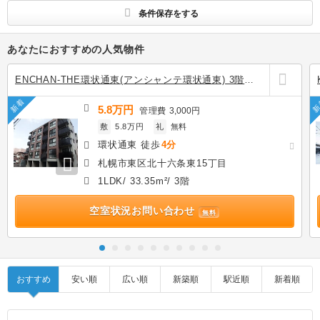
条件保存をする
あなたにおすすめの人気物件
ENCHAN-THE環状通東(アンシャンテ環状通東) 3階の
賃貸
新着
新
5.8万円
管理費
3,000円
敷
5.8万円
礼
無料
環状通東 徒歩
4分
札幌市東区北十六条東15丁目
1LDK/ 33.35m²/ 3階
空室状況お問い合わせ
無料
おすすめ
安い順
広い順
新築順
駅近順
新着順