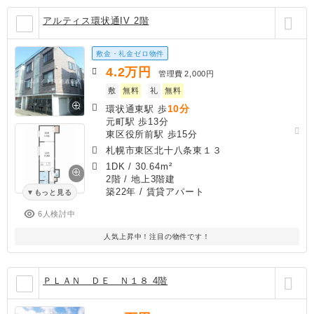
アルティス環状通IV 2階
敷金・礼金ゼロ物件
4.2
万円
管理費
2,000円
敷
無料
礼
無料
10分
環状通東駅 歩
元町駅 歩13分
東区役所前駅 歩15分
札幌市東区北十八条東１３
1DK
/
30.64m²
2階 / 地上3階建
築22年
/ 賃貸アパート
もっと見る
6人検討中
人気上昇中！注目の物件です！
ＰＬＡＮ ＤＥ Ｎ１８ 4階