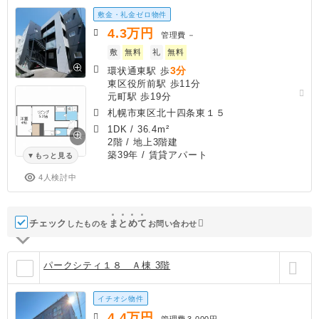
敷金・礼金ゼロ物件
4.3
万円
管理費
－
敷
無料
礼
無料
3分
環状通東駅 歩
東区役所前駅 歩11分
元町駅 歩19分
札幌市東区北十四条東１５
1DK
/
36.4m²
2階 / 地上3階建
築39年
/ 賃貸アパート
もっと見る
4人検討中
チェック
ま
と
め
て
したものを
お問い合わせ
パークシティ１８ Ａ棟 3階
イチオシ物件
4.4
万円
管理費
3,000円