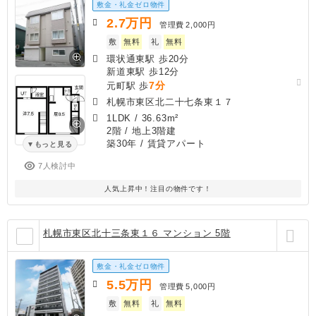
敷金・礼金ゼロ物件
2.7
万円
管理費
2,000円
敷
無料
礼
無料
環状通東駅 歩20分
新道東駅 歩12分
7分
元町駅 歩
札幌市東区北二十七条東１７
1LDK
/
36.63m²
2階 / 地上3階建
築30年
/ 賃貸アパート
もっと見る
7人検討中
人気上昇中！注目の物件です！
札幌市東区北十三条東１６ マンション 5階
敷金・礼金ゼロ物件
5.5
万円
管理費
5,000円
敷
無料
礼
無料