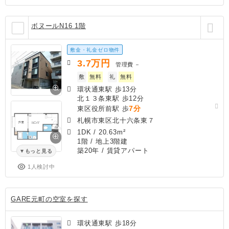
ボヌールN16 1階
敷金・礼金ゼロ物件
3.7
万円
管理費
－
敷
無料
礼
無料
環状通東駅 歩13分
北１３条東駅 歩12分
7分
東区役所前駅 歩
札幌市東区北十六条東７
1DK
/
20.63m²
1階 / 地上3階建
築20年
/ 賃貸アパート
もっと見る
1人検討中
GARE元町の空室を探す
環状通東駅 歩18分