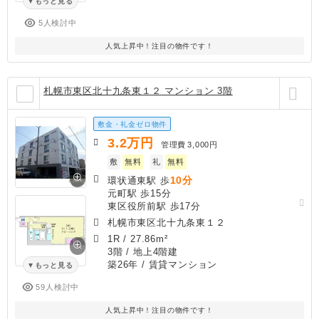
もっと見る
5人検討中
人気上昇中！注目の物件です！
札幌市東区北十九条東１２ マンション 3階
敷金・礼金ゼロ物件
3.2
万円
管理費
3,000円
敷
無料
礼
無料
10分
環状通東駅 歩
元町駅 歩15分
東区役所前駅 歩17分
札幌市東区北十九条東１２
1R
/
27.86m²
3階 / 地上4階建
築26年
/ 賃貸マンション
もっと見る
59人検討中
人気上昇中！注目の物件です！