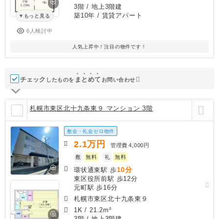
3階 / 地上3階建
築10年
/ 賃貸アパート
もっと見る
6人検討中
人気上昇中！注目の物件です！
チェック
ま
と
め
て
したものを
お問い合わせ
札幌市東区北十九条東９ マンション 3階
敷金・礼金ゼロ物件
2.1
万円
管理費
4,000円
敷
無料
礼
無料
10分
環状通東駅 歩
東区役所前駅 歩12分
元町駅 歩16分
札幌市東区北十九条東９
1K
/
21.2m²
3階 / 地上3階建