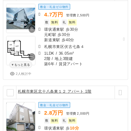
敷金・礼金ゼロ物件
4.7
万円
管理費
2,500円
敷
無料
礼
無料
環状通東駅 歩30分
元町駅 歩30分
新道東駅 歩40分
札幌市東区伏古七条４
1LDK
/
36.05m²
2階 / 地上3階建
築6年
/ 賃貸アパート
もっと見る
2人検討中
札幌市東区北十八条東１２ アパート 1階
敷金・礼金ゼロ物件
2.8
万円
管理費
2,000円
敷
無料
礼
無料
10分
環状通東駅 歩