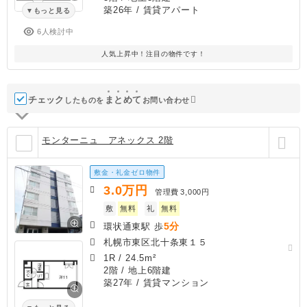
築26年
/ 賃貸アパート
もっと見る
6人検討中
人気上昇中！注目の物件です！
チェック
ま
と
め
て
したものを
お問い合わせ
モンターニュ アネックス 2階
敷金・礼金ゼロ物件
3.0
万円
管理費
3,000円
敷
無料
礼
無料
5分
環状通東駅 歩
札幌市東区北十条東１５
1R
/
24.5m²
2階 / 地上6階建
築27年
/ 賃貸マンション