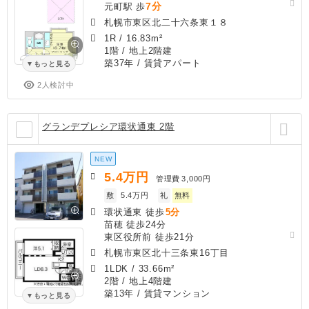
7分
元町駅 歩
札幌市東区北二十六条東１８
1R
/
16.83m²
1階 / 地上2階建
築37年
/ 賃貸アパート
もっと見る
2人検討中
グランデプレシア環状通東 2階
NEW
5.4
万円
管理費
3,000円
敷
5.4万円
礼
無料
環状通東 徒歩
5分
苗穂 徒歩24分
東区役所前 徒歩21分
札幌市東区北十三条東16丁目
1LDK
/
33.66m²
2階 / 地上4階建
築13年
/ 賃貸マンション
もっと見る