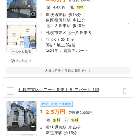
敷
4.4万円
礼
無料
環状通東駅 歩15分
東区役所前駅 歩11分
北１３条東駅 歩20分
札幌市東区北十八条東８
1LDK
/
33.0m²
3階 / 地上3階建
築31年
/ 賃貸アパート
もっと見る
5人検討中
人気上昇中！注目の物件です！
札幌市東区北二十六条東１８ アパート 1階
敷金・礼金ゼロ物件
2.5
万円
管理費
2,000円
敷
無料
礼
無料
環状通東駅 歩25分
新道東駅 歩16分