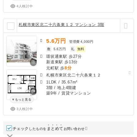
4人検討中
札幌市東区北二十六条東１２ マンション 3階
5.6
万円
管理費
4,000円
敷
5.6万円
礼
無料
環状通東駅 歩27分
新道東駅 歩13分
8分
元町駅 歩
札幌市東区北二十六条東１２
1LDK
/
35.67m²
3階 / 地上4階建
築9年
/ 賃貸マンション
もっと見る
3人検討中
チェック
ま
と
め
て
したものを
お問い合わせ