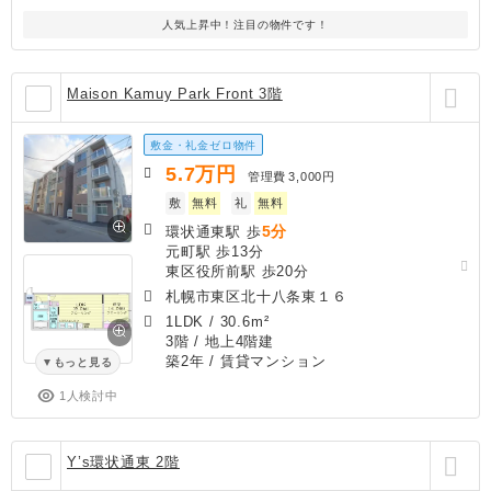
人気上昇中！注目の物件です！
Maison Kamuy Park Front 3階
敷金・礼金ゼロ物件
5.7
万円
管理費
3,000円
敷
無料
礼
無料
5分
環状通東駅 歩
元町駅 歩13分
東区役所前駅 歩20分
札幌市東区北十八条東１６
1LDK
/
30.6m²
3階 / 地上4階建
築2年
/ 賃貸マンション
もっと見る
1人検討中
Y’s環状通東 2階