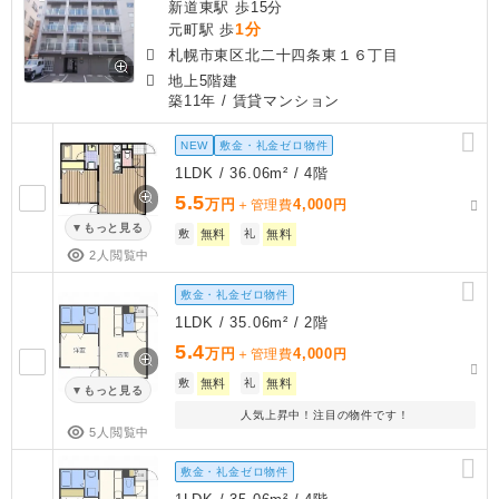
新道東駅 歩15分
1分
元町駅 歩
札幌市東区北二十四条東１６丁目
地上5階建
築11年
/ 賃貸マンション
NEW
敷金・礼金ゼロ物件
1LDK / 36.06m² / 4階
5.5
万円
4,000
＋管理費
円
もっと見る
敷
無料
礼
無料
2人閲覧中
敷金・礼金ゼロ物件
1LDK / 35.06m² / 2階
5.4
万円
4,000
＋管理費
円
敷
無料
礼
無料
もっと見る
人気上昇中！注目の物件です！
5人閲覧中
敷金・礼金ゼロ物件