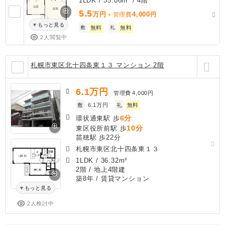
1LDK / 35.06m² / 4階
5.5
万円
4,000
＋管理費
円
もっと見る
敷
無料
礼
無料
2人閲覧中
札幌市東区北十四条東１３ マンション 2階
6.1
万円
管理費
4,000円
敷
6.1万円
礼
無料
6分
環状通東駅 歩
10分
東区役所前駅 歩
苗穂駅 歩22分
札幌市東区北十四条東１３
1LDK
/
36.32m²
2階 / 地上4階建
築8年
/ 賃貸マンション
もっと見る
2人検討中