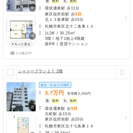
敷
無料
礼
無料
環状通東駅 歩11分
3分
東区役所前駅 歩
北１３条東駅 歩15分
札幌市東区北十二条東１０
1LDK
/
30.25m²
3階 / 地下1地上4階建
築8年
/ 賃貸マンション
もっと見る
1人検討中
シャトーブラン１７ 2階
敷金・礼金ゼロ物件
3.7
万円
管理費
5,000円
敷
無料
礼
無料
5分
環状通東駅 歩
元町駅 歩15分
東区役所前駅 歩20分
札幌市東区北十七条東１６
2K
/
29.34m²