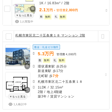
1K / 16.83m² / 2階
2.1
万円
2,000
＋管理費
円
もっと見る
敷
無料
礼
無料
1人閲覧中
札幌市東区北二十五条東１８ マンション 2階
敷金・礼金ゼロ物件
5.3
万円
管理費
4,000円
敷
無料
礼
無料
環状通東駅 歩25分
新道東駅 歩17分
7分
元町駅 歩
札幌市東区北二十五条東１８
1LDK
/
32.15m²
2階 / 地上4階建
築3年
/ 賃貸マンション
もっと見る
1人検討中