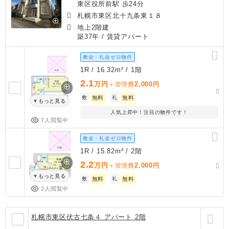
東区役所前駅 歩24分
札幌市東区北十九条東１８
地上2階建
築37年
/ 賃貸アパート
敷金・礼金ゼロ物件
1R / 16.32m² / 1階
2.1
万円
2,000
＋管理費
円
敷
無料
礼
無料
もっと見る
人気上昇中！注目の物件です！
7人閲覧中
敷金・礼金ゼロ物件
1R / 15.82m² / 2階
2.2
万円
2,000
＋管理費
円
もっと見る
敷
無料
礼
無料
2人閲覧中
札幌市東区伏古七条４ アパート 2階