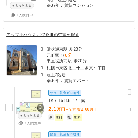
築37年
/ 賃貸マンション
もっと見る
1人検討中
アップルハウス北22条Ⅲの空室を探す
環状通東駅 歩23分
8分
元町駅 歩
東区役所前駅 歩20分
札幌市東区北二十二条東９丁目
地上2階建
築36年
/ 賃貸アパート
敷金・礼金ゼロ物件
1K / 16.83m² / 1階
2.1
万円
2,000
＋管理費
円
もっと見る
敷
無料
礼
無料
1人閲覧中
敷金・礼金ゼロ物件