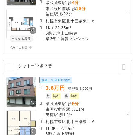
4分
環状通東駅 歩
10分
東区役所前駅 歩
苗穂駅 歩22分
札幌市東区北十三条東１６
1K
/
22.35m²
5階 / 地上10階建
築2年
/ 賃貸マンション
もっと見る
1人検討中
シャトー13条 3階
敷金・礼金ゼロ物件
3.6
万円
管理費
3,000円
敷
無料
礼
無料
5分
環状通東駅 歩
東区役所前駅 歩11分
苗穂駅 歩17分
札幌市東区北十三条東１６
1LDK
/
27.0m²
3階 / 地上3階建