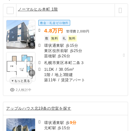
ノーマルヒル本町 1階
敷金・礼金ゼロ物件
4.8
万円
管理費
2,000円
敷
無料
礼
無料
環状通東駅 歩15分
東区役所前駅 歩25分
苗穂駅 歩26分
札幌市東区本町二条３
1LDK
/
38.05m²
1階 / 地上3階建
築11年
/ 賃貸アパート
もっと見る
2人検討中
アップルハウス北19条の空室を探す
9分
環状通東駅 歩
元町駅 歩15分