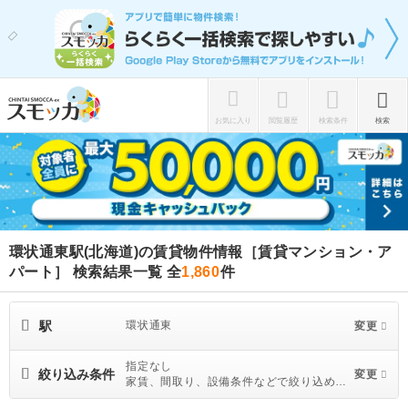
お気に入り
閲覧履歴
検索条件
検索
環状通東駅(北海道)の賃貸物件情報［賃貸マンション・ア
パート］ 検索結果一覧
全
1,860
件
駅
環状通東
変更
指定なし
絞り込み条件
変更
家賃、間取り、設備条件などで絞り込めま
す