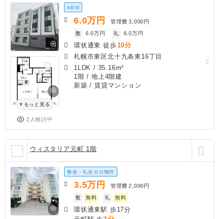
NEW
6.0
万円
管理費
3,000円
敷
6.0万円
礼
6.0万円
環状通東 徒歩
10分
札幌市東区北十九条東16丁目
1LDK
/
35.16m²
1階 / 地上4階建
新築
/ 賃貸マンション
もっと見る
2人検討中
ウィスタリア元町 1階
敷金・礼金ゼロ物件
3.5
万円
管理費
2,000円
敷
無料
礼
無料
環状通東駅 歩17分
7分