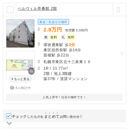
ベルヴィル壱番館 2階
敷金・礼金ゼロ物件
2.8
万円
管理費
3,000円
敷
無料
礼
無料
3分
環状通東駅 歩
東区役所前駅 歩14分
苗穂駅 歩22分
札幌市東区北十三条東１６
1R
/
21.77m²
2階 / 地上3階建
築37年
/ 賃貸マンション
もっと見る
8人検討中
人気上昇中！注目の物件です！
チェック
ま
と
め
て
したものを
お問い合わせ