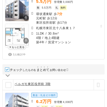
5.5
万円
管理費
3,000円
敷
5.5万円
礼
無料
7分
環状通東駅 歩
元町駅 歩12分
東区役所前駅 歩17分
札幌市東区北十八条東１７
1LDK
/
30.8m²
4階 / 地上4階建
築4年
/ 賃貸マンション
もっと見る
3人検討中
チェック
ま
と
め
て
したものを
お問い合わせ
ベルガモ東区役所前 3階
敷金・礼金ゼロ物件
6.2
万円
管理費
4,000円